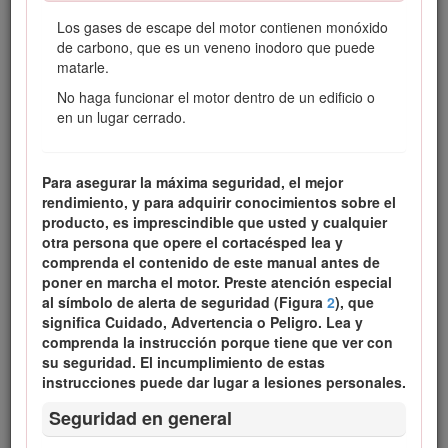
mantener correctamente su producto, y para evitar lesiones
y daños al producto. Usted es el responsable de utilizar el
Los gases de escape del motor contienen monóxido
producto de forma correcta y segura.
de carbono, que es un veneno inodoro que puede
matarle.
Usted puede ponerse en contacto directamente con Toro en
www.Toro.com si desea obtener información sobre
No haga funcionar el motor dentro de un edificio o
productos y accesorios, o si necesita localizar un distribuidor
en un lugar cerrado.
o registrar su producto.
Cuando necesite asistencia técnica, piezas genuinas Toro o
Para asegurar la máxima seguridad, el mejor
información adicional, póngase en contacto con un Servicio
rendimiento, y para adquirir conocimientos sobre el
Técnico Autorizado o con Asistencia al Cliente Toro, y tenga
producto, es imprescindible que usted y cualquier
a mano los números de modelo y serie de su producto.
otra persona que opere el cortacésped lea y
Figura
1
identifica la ubicación de los números de modelo y
comprenda el contenido de este manual antes de
serie en el producto. Escriba los números en el espacio
poner en marcha el motor. Preste atención especial
provisto.
al símbolo de alerta de seguridad (Figura
2
), que
significa Cuidado, Advertencia o Peligro. Lea y
comprenda la instrucción porque tiene que ver con
su seguridad. El incumplimiento de estas
instrucciones puede dar lugar a lesiones personales.
Seguridad en general