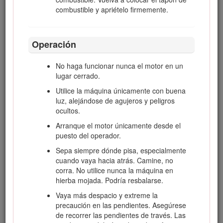
norma ANSI/OPEI B71.4-2012.
combustible y apriételo firmemente.
Formación
Lea el
Manual del operador
y otros
Operación
materiales de formación. Si el o los
operadores o mecánicos no saben leer el
No haga funcionar nunca el motor en un
español, es responsabilidad del propietario
lugar cerrado.
explicarles este material.
Utilice la máquina únicamente con buena
Familiarícese con la operación segura del
luz, alejándose de agujeros y peligros
equipo, los controles del operador y las
ocultos.
señales de seguridad.
Arranque el motor únicamente desde el
Todos los operadores y mecánicos deben
puesto del operador.
recibir una formación adecuada. El
Sepa siempre dónde pisa, especialmente
propietario es responsable de proporcionar
cuando vaya hacia atrás. Camine, no
formación a los usuarios.
corra. No utilice nunca la máquina en
No deje nunca que el equipo sea utilizado o
hierba mojada. Podría resbalarse.
mantenido por niños o por personas que no
Vaya más despacio y extreme la
hayan recibido la formación adecuada al
precaución en las pendientes. Asegúrese
respecto. La normativa local puede imponer
de recorrer las pendientes de través. Las
límites sobre la edad del operador.