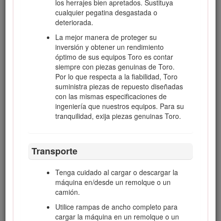
los herrajes bien apretados. Sustituya
cualquier pegatina desgastada o
Sepa siempre dónde pisa, especialmente
deteriorada.
cuando vaya hacia atrás. Camine, no corra.
No utilice nunca la máquina en hierba
La mejor manera de proteger su
mojada. Podría resbalarse.
inversión y obtener un rendimiento
óptimo de sus equipos Toro es contar
Vaya más despacio y extreme la precaución
siempre con piezas genuinas de Toro.
en las pendientes. Asegúrese de recorrer las
Por lo que respecta a la fiabilidad, Toro
pendientes de través. Las condiciones del
suministra piezas de repuesto diseñadas
césped pueden afectar a la estabilidad de la
con las mismas especificaciones de
máquina. Extreme las precauciones al
ingeniería que nuestros equipos. Para su
utilizar la máquina cerca de taludes.
tranquilidad, exija piezas genuinas Toro.
No utilice la máquina sin tener colocado el
recogedor o el protector.
No cambie los ajustes del regulador del
Transporte
motor ni haga funcionar el motor a una
velocidad excesiva.
Tenga cuidado al cargar o descargar la
Antes de abandonar el puesto del operador
máquina en/desde un remolque o un
por cualquier razón, incluyendo vaciar el
camión.
recogedor o desatascar el conducto, pare la
Utilice rampas de ancho completo para
máquina en un lugar llano y pare el motor.
cargar la máquina en un remolque o un