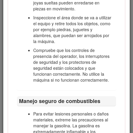
Este sistema de encendido por chispa cumple la norma
joyas sueltas pueden enredarse en
canadiense ICES-002.
piezas en movimiento.
El
Manual del propietario del motor
adjunto ofrece
Inspeccione el área donde se va a utilizar
información sobre las normas de la Agencia de
el equipo y retire todos los objetos, como
protección ambiental de EE. UU. (U.S. Environmental
por ejemplo piedras, juguetes y
Protection Agency/EPA) y de la Norma de control de
alambres, que puedan ser arrojados por
emisiones de California (California Emission Control
la máquina.
Regulation) sobre sistemas de emisiones,
Compruebe que los controles de
mantenimiento y garantía. Puede solicitarse un manual
presencia del operador, los interruptores
nuevo al fabricante del motor.
de seguridad y los protectores de
Par Neto
seguridad están colocados y que
funcionan correctamente. No utilice la
El par bruto o neto de este motor fue determinado en el
máquina si no funcionan correctamente.
laboratorio por el fabricante del motor con arreglo a la
norma J1940 de la Society of Automotive Engineers (SAE).
Debido a que el motor está configurado para cumplir los
requisitos de seguridad, emisiones y operación, su potencia
Manejo seguro de combustibles
real en este tipo de cortacésped será significativamente
menor.
Para evitar lesiones personales o daños
materiales, extreme las precauciones al
manejar la gasolina. La gasolina es
extremadamente inflamable y los