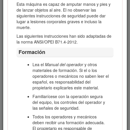
Esta máquina es capaz de amputar manos y pies y
de lanzar objetos al aire. El no observar las
Figura 1
siguientes instrucciones de seguridad puede dar
lugar a lesiones corporales graves e incluso la
Ubicación de los números de modelo y de serie
muerte.
Las siguientes instrucciones han sido adaptadas de
Este manual identifica peligros potenciales y contiene
la norma ANSI/OPEI B71.4-2012.
mensajes de seguridad identificados por el símbolo de alerta
de seguridad (Figura
2
), que señala un peligro que puede
Formación
causar lesiones graves o la muerte si usted no sigue las
precauciones recomendadas.
Lea el
Manual del operador
y otros
materiales de formación. Si el o los
operadores o mecánicos no saben leer el
español, es responsabilidad del
propietario explicarles este material.
Figura 2
Familiarícese con la operación segura
Símbolo de alerta de seguridad
del equipo, los controles del operador y
las señales de seguridad.
Este manual utiliza 2 palabras para resaltar información.
Todos los operadores y mecánicos
Importante
llama la atención sobre información mecánica
deben recibir una formación adecuada.
especial, y
Nota
resalta información general que merece
El propietario es responsable de