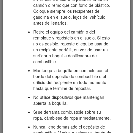
camión o remolque con forro de plástico.
Coloque siempre los recipientes de
gasolina en el suelo, lejos del vehículo,
Para asegurar la máxima seguridad, el mejor
antes de llenarlos.
rendimiento, y para adquirir conocimientos sobre el
producto, es imprescindible que usted y cualquier otra
Retire el equipo del camión o del
persona que opere el cortacésped lea y comprenda el
remolque y repóstelo en el suelo. Si esto
contenido de este manual antes de poner en marcha el
no es posible, reposte el equipo usando
motor. Preste atención especial al símbolo de alerta de
un recipiente portátil, en vez de usar un
seguridad (Figura
2
), que significa Cuidado,
surtidor o boquilla dosificadora de
Advertencia o Peligro. Lea y comprenda la instrucción
combustible.
porque tiene que ver con su seguridad. El
Mantenga la boquilla en contacto con el
incumplimiento de estas instrucciones puede dar lugar
borde del depósito de combustible o el
a lesiones personales.
orificio del recipiente en todo momento
Seguridad en general
hasta que termine de repostar.
No utilice dispositivos que mantengan
Esta máquina es capaz de amputar manos y pies y de
abierta la boquilla.
lanzar objetos al aire. El no observar las siguientes
Si se derrama combustible sobre su
instrucciones de seguridad puede dar lugar a lesiones
ropa, cámbiese de ropa inmediatamente.
corporales graves e incluso la muerte.
Nunca llene demasiado el depósito de
Las siguientes instrucciones han sido adaptadas de la
combustible. Vuelva a colocar el tapón de