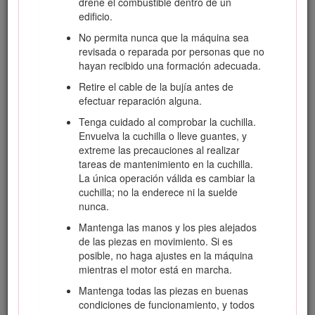
orificio del recipiente en todo momento hasta
drene el combustible dentro de un
que termine de repostar.
edificio.
No utilice dispositivos que mantengan
No permita nunca que la máquina sea
abierta la boquilla.
revisada o reparada por personas que no
hayan recibido una formación adecuada.
Si se derrama combustible sobre su ropa,
cámbiese de ropa inmediatamente.
Retire el cable de la bujía antes de
efectuar reparación alguna.
Nunca llene demasiado el depósito de
combustible. Vuelva a colocar el tapón de
Tenga cuidado al comprobar la cuchilla.
combustible y apriételo firmemente.
Envuelva la cuchilla o lleve guantes, y
extreme las precauciones al realizar
tareas de mantenimiento en la cuchilla.
La única operación válida es cambiar la
Operación
cuchilla; no la enderece ni la suelde
nunca.
No haga funcionar nunca el motor en un
Mantenga las manos y los pies alejados
lugar cerrado.
de las piezas en movimiento. Si es
Utilice la máquina únicamente con buena
posible, no haga ajustes en la máquina
luz, alejándose de agujeros y peligros
mientras el motor está en marcha.
ocultos.
Mantenga todas las piezas en buenas
Arranque el motor únicamente desde el
condiciones de funcionamiento, y todos
puesto del operador.