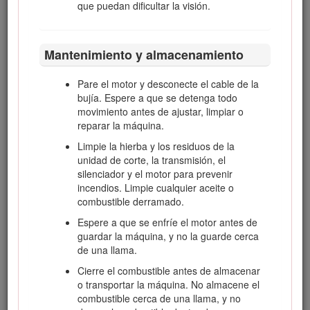
que puedan dificultar la visión.
repostar combustible.
No reposte la máquina nunca en un recinto
cerrado.
Mantenimiento y almacenamiento
No guarde nunca la máquina o un recipiente
de combustible cerca de una llama desnuda,
Pare el motor y desconecte el cable de la
chispa o llama piloto, por ejemplo en un
bujía. Espere a que se detenga todo
calentador de agua u otro electrodoméstico.
movimiento antes de ajustar, limpiar o
reparar la máquina.
No llene nunca los recipientes dentro de un
vehículo o sobre la plataforma de un camión
Limpie la hierba y los residuos de la
o remolque con forro de plástico. Coloque
unidad de corte, la transmisión, el
siempre los recipientes de gasolina en el
silenciador y el motor para prevenir
suelo, lejos del vehículo, antes de llenarlos.
incendios. Limpie cualquier aceite o
combustible derramado.
Retire el equipo del camión o del remolque y
repóstelo en el suelo. Si esto no es posible,
Espere a que se enfríe el motor antes de
reposte el equipo usando un recipiente
guardar la máquina, y no la guarde cerca
portátil, en vez de usar un surtidor o boquilla
de una llama.
dosificadora de combustible.
Cierre el combustible antes de almacenar
Mantenga la boquilla en contacto con el
o transportar la máquina. No almacene el
borde del depósito de combustible o el
combustible cerca de una llama, y no