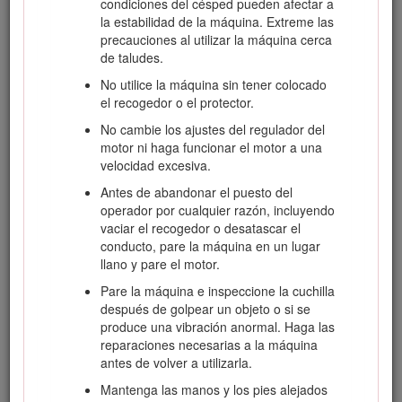
condiciones del césped pueden afectar a
El propietario/usuario puede prevenir, y es
la estabilidad de la máquina. Extreme las
responsable de, los accidentes o lesiones
precauciones al utilizar la máquina cerca
sufridos por él mismo o por otras personas o
de taludes.
bienes.
No utilice la máquina sin tener colocado
el recogedor o el protector.
No cambie los ajustes del regulador del
Preparación
motor ni haga funcionar el motor a una
velocidad excesiva.
Utilice solamente los accesorios y aperos
homologados por el fabricante.
Antes de abandonar el puesto del
operador por cualquier razón, incluyendo
Lleve ropa adecuada, incluyendo casco,
vaciar el recogedor o desatascar el
gafas de seguridad y protección auricular. El
conducto, pare la máquina en un lugar
pelo largo y las prendas o joyas sueltas
llano y pare el motor.
pueden enredarse en piezas en movimiento.
Pare la máquina e inspeccione la cuchilla
Inspeccione el área donde se va a utilizar el
después de golpear un objeto o si se
equipo y retire todos los objetos, como por
produce una vibración anormal. Haga las
ejemplo piedras, juguetes y alambres, que
reparaciones necesarias a la máquina
puedan ser arrojados por la máquina.
antes de volver a utilizarla.
Compruebe que los controles de presencia
Mantenga las manos y los pies alejados
del operador, los interruptores de seguridad