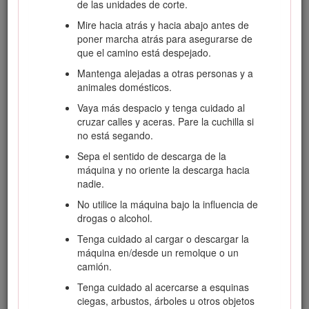
de las unidades de corte.
y los protectores de seguridad están
colocados y que funcionan correctamente.
Mire hacia atrás y hacia abajo antes de
No utilice la máquina si no funcionan
poner marcha atrás para asegurarse de
correctamente.
que el camino está despejado.
Mantenga alejadas a otras personas y a
animales domésticos.
Manejo seguro de combustibles
Vaya más despacio y tenga cuidado al
cruzar calles y aceras. Pare la cuchilla si
Para evitar lesiones personales o daños
no está segando.
materiales, extreme las precauciones al
Sepa el sentido de descarga de la
manejar la gasolina. La gasolina es
máquina y no oriente la descarga hacia
extremadamente inflamable y los vapores
nadie.
son explosivos.
No utilice la máquina bajo la influencia de
Apague cualquier cigarrillo, cigarro, pipa u
drogas o alcohol.
otra fuente de ignición.
Tenga cuidado al cargar o descargar la
Utilice solamente un recipiente de
máquina en/desde un remolque o un
combustible homologado.
camión.
No retire nunca el tapón de combustible ni
Tenga cuidado al acercarse a esquinas
añada combustible con el motor en marcha.
ciegas, arbustos, árboles u otros objetos
Deje que el motor se enfríe antes de