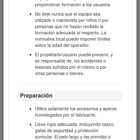
una atención especial.
proporcionar formación a los usuarios.
Advertencia
No deje nunca que el equipo sea
utilizado o mantenido por niños o por
personas que no hayan recibido la
Este producto contiene una o más sustancias químicas
formación adecuada al respecto. La
que en el estado de California se consideran causantes
normativa local puede imponer límites
de cáncer, defectos congénitos y otros trastornos del
sobre la edad del operador.
sistema reproductor.
El propietario/usuario puede prevenir, y
Los gases de escape de este producto contienen
es responsable de, los accidentes o
sustancias químicas que en estado de California
lesiones sufridos por él mismo o por
considera causantes de cáncer, defectos congénitos y
otras personas o bienes.
otros trastornos del sistema reproductor.
Preparación
Important: Este motor no está equipado con un
silenciador con parachispas. Es una infracción de la
legislación de California (California Public Resource
Utilice solamente los accesorios y aperos
Code Section 4442) la utilización o la operación del
homologados por el fabricante.
motor en cualquier terreno de bosque, monte o terreno
Lleve ropa adecuada, incluyendo casco,
cubierto de hierba. Otros estados o zonas federales
gafas de seguridad y protección
pueden tener leyes similares.
auricular. El pelo largo y las prendas o