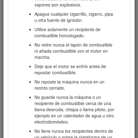
Seguridad
vapores son explosivos.
Apague cualquier cigarrillo, cigarro, pipa
Esta máquina cumple o supera los requisitos de
u otra fuente de ignición.
seguridad de cuchillas de la Comisión de Seguridad de
Productos de Consumo (CPSC) de los EUA para
Utilice solamente un recipiente de
cortacéspedes giratorios dirigidos.
combustible homologado.
El uso o el mantenimiento incorrectos de este
No retire nunca el tapón de combustible
cortacésped puede causar lesiones. Para reducir la
ni añada combustible con el motor en
posibilidad de lesión, cumpla estas instrucciones de
marcha.
seguridad.
Deje que el motor se enfríe antes de
Toro ha diseñado y probado este cortacésped para que
repostar combustible.
ofrezca un servicio razonablemente seguro; no obstante,
el
No reposte la máquina nunca en un
incumplimiento de las instrucciones siguientes puede
recinto cerrado.
causar lesiones personales.
No guarde nunca la máquina o un
Advertencia
recipiente de combustible cerca de una
llama desnuda, chispa o llama piloto, por
Los gases de escape del motor contienen monóxido de
ejemplo en un calentador de agua u otro
carbono, que es un veneno inodoro que puede matarle.
electrodoméstico.
No haga funcionar el motor dentro de un edificio o en
No llene nunca los recipientes dentro de
un lugar cerrado.
un vehículo o sobre la plataforma de un