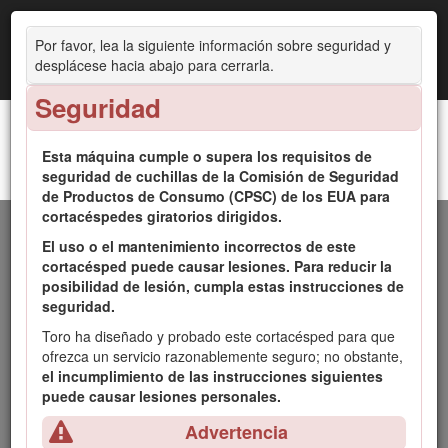
Por favor, lea la siguiente información sobre seguridad y
desplácese hacia abajo para cerrarla.
Seguridad
Esta máquina cumple o supera los requisitos de
seguridad de cuchillas de la Comisión de Seguridad
Cortacésped Recycler® de 53 cm (21") con ensacado trasero para servicio
de Productos de Consumo (CPSC) de los EUA para
pesado
cortacéspedes giratorios dirigidos.
Introducción
El uso o el mantenimiento incorrectos de este
cortacésped puede causar lesiones. Para reducir la
Este cortacésped dirigido de cuchillas rotativas está
posibilidad de lesión, cumpla estas instrucciones de
diseñado para ser usado por usuarios domésticos o por
seguridad.
operadores profesionales contratados. Está diseñado
Toro ha diseñado y probado este cortacésped para que
principalmente para segar césped bien mantenido en
ofrezca un servicio razonablemente seguro; no obstante,
zonas verdes residenciales o comerciales. No está
el incumplimiento de las instrucciones siguientes
diseñado para cortar maleza o para aplicaciones
puede causar lesiones personales.
agrícolas.
Advertencia
Lea este manual detenidamente para aprender a utilizar y