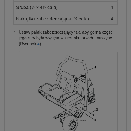
Śruba (⅝ x 4½ cala)
4
Nakrętka zabezpieczająca (⅝ cala)
4
Ustaw pałąk zabezpieczający tak, aby górna część
jego rury była wygięta w kierunku przodu maszyny
(Rysunek
4
).