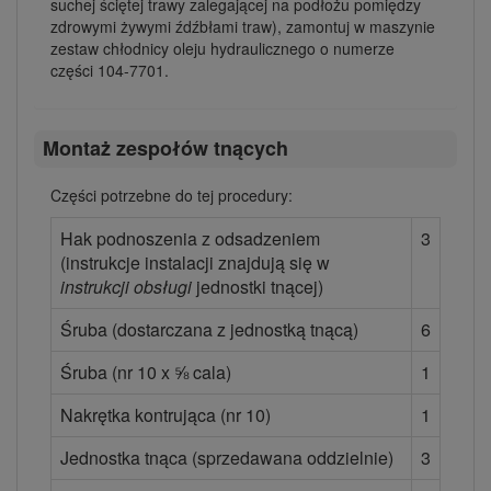
suchej ściętej trawy zalegającej na podłożu pomiędzy
zdrowymi żywymi źdźbłami traw), zamontuj w maszynie
zestaw chłodnicy oleju hydraulicznego o numerze
części 104-7701.
Montaż zespołów tnących
Części potrzebne do tej procedury:
Hak podnoszenia z odsadzeniem
3
(instrukcje instalacji znajdują się w
instrukcji obsługi
jednostki tnącej)
Śruba (dostarczana z jednostką tnącą)
6
Śruba (nr 10 x ⅝ cala)
1
Nakrętka kontrująca (nr 10)
1
Jednostka tnąca (sprzedawana oddzielnie)
3