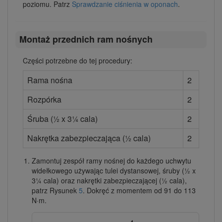
poziomu. Patrz
Sprawdzanie ciśnienia w oponach
.
Montaż przednich ram nośnych
Części potrzebne do tej procedury:
Rama nośna
2
Rozpórka
2
Śruba (½ x 3¼ cala)
2
Nakrętka zabezpieczająca (½ cala)
2
Zamontuj zespół ramy nośnej do każdego uchwytu
widełkowego używając tulei dystansowej, śruby (½ x
3¼ cala) oraz nakrętki zabezpieczającej (½ cala),
patrz Rysunek
5
. Dokręć z momentem od 91 do 113
N·m.