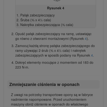
Rysunek 4
Pałąk zabezpieczający
Śruba (⅝ x 4½ cala)
Nakrętka zabezpieczająca (⅝ cala)
Opuść pałąk zabezpieczający na ramę, ustawiając
go równo z otworami montażowymi (Rysunek
4
).
Zamocuj każdą stronę pałąka zabezpieczającego do
ramy używając 2 śrub (⅝ x 4½ cala) i nakrętek
zabezpieczających w sposób podany na Rysunek
4
.
Dokręć elementy mocujące z momentem od 183 do
223 N∙m.
Zmniejszanie ciśnienia w oponach
Z uwagi na potrzeby transportowe opony są w fabryce
nadmiernie napompowane. Przed uruchomieniem
maszyny obniż ciśnienie w oponach do właściwego