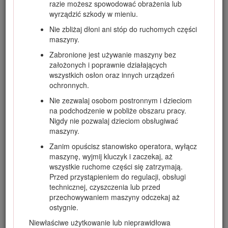
razie możesz spowodować obrażenia lub
Odwiedź www.Toro.com, aby uzyskać więcej informacji, w
wyrządzić szkody w mieniu.
tym dotyczących bezpieczeństwa, materiałów
Nie zbliżaj dłoni ani stóp do ruchomych części
szkoleniowych, informacji na temat akcesoriów, pomocy w
maszyny.
znalezieniu autoryzowanego sprzedawcy lub rejestracji
produktu.
Zabronione jest używanie maszyny bez
założonych i poprawnie działających
Aby skorzystać z serwisu, zakupić oryginalne części firmy
wszystkich osłon oraz innych urządzeń
Toro lub uzyskać dodatkowe informacje, należy
ochronnych.
skontaktować się z autoryzowanym dystrybutorem firmy
Toro. Prosimy o przygotowanie numeru modelu i numeru
Nie zezwalaj osobom postronnym i dzieciom
seryjnego produktu. Rysunek
1
przedstawia położenie
na podchodzenie w pobliże obszaru pracy.
numeru modelu i numeru seryjnego na produkcie. Zapisz je
Nigdy nie pozwalaj dzieciom obsługiwać
w przewidzianym na to miejscu.
maszyny.
Important: Urządzeniem mobilnym zeskanuj kod QR na
Zanim opuścisz stanowisko operatora, wyłącz
tabliczce z numerem seryjnym (jeżeli występuje), aby
maszynę, wyjmij kluczyk i zaczekaj, aż
uzyskać informacje o gwarancji, częściach zamiennych i
wszystkie ruchome części się zatrzymają.
innych kwestiach związanych z produktem.
Przed przystąpieniem do regulacji, obsługi
technicznej, czyszczenia lub przed
przechowywaniem maszyny odczekaj aż
ostygnie.
Niewłaściwe użytkowanie lub nieprawidłowa