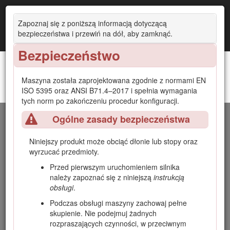
Zapoznaj się z poniższą informacją dotyczącą
bezpieczeństwa i przewiń na dół, aby zamknąć.
Bezpieczeństwo
Maszyna została zaprojektowana zgodnie z normami EN
Zespół trakcyjny Greensmaster® 3250-D z
ISO 5395 oraz ANSI B71.4–2017 i spełnia wymagania
Wprowadzenie
napędem na 2 koła
tych norm po zakończeniu procedur konfiguracji.
Ogólne zasady bezpieczeństwa
Niniejsza maszyna to samojezdna wirnikowa kosiarka do
greenów przeznaczona do użytku przez profesjonalnych
operatorów do zastosowań komercyjnych. Kosiarka jest
Niniejszy produkt może obciąć dłonie lub stopy oraz
przeznaczona głównie do koszenia trawy na dobrze
wyrzucać przedmioty.
utrzymanych trawnikach. Używanie produktu w celach
Przed pierwszym uruchomieniem silnika
niezgodnych z jego przeznaczeniem może okazać się
należy zapoznać się z niniejszą
instrukcją
niebezpieczne dla operatora i osób postronnych.
obsługi
.
Przeczytaj uważnie poniższe informacje, aby poznać zasady
Podczas obsługi maszyny zachowaj pełne
właściwej obsługi i konserwacji urządzenia, nie uszkodzić go
skupienie. Nie podejmuj żadnych
i uniknąć obrażeń ciała. Odpowiedzialność za prawidłowe i
rozpraszających czynności, w przeciwnym
bezpieczne użytkowanie produktu spoczywa na Tobie.