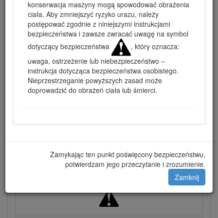
konserwacja maszyny mogą spowodować obrażenia
ciała. Aby zmniejszyć ryzyko urazu, należy
postępować zgodnie z niniejszymi instrukcjami
bezpieczeństwa i zawsze zwracać uwagę na symbol
dotyczący bezpieczeństwa
, który oznacza:
uwaga, ostrzeżenie lub niebezpieczeństwo –
instrukcja dotycząca bezpieczeństwa osobistego.
Nieprzestrzeganie powyższych zasad może
Rysunek 1
doprowadzić do obrażeń ciała lub śmierci.
Lokalizacja modelu i numeru seryjnego
Niniejsza instrukcja zawiera opis potencjalnych zagrożeń, a
zawarte w niej ostrzeżenia zostały oznaczone symbolem
ostrzegawczym (Rysunek
2
), który sygnalizuje
niebezpieczeństwo mogące spowodować poważne
Zamykając ten punkt poświęcony bezpieczeństwu,
obrażenia lub śmierć w razie zlekceważenia zalecanych
potwierdzam jego przeczytanie i zrozumienie.
środków ostrożności.
Zamknij