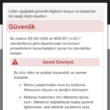
Lütfen aşağıdaki güvenlik bilgilerini okuyun ve kapatmak
için aşağı doğru kaydırın.
Güvenlik
Bu makine EN ISO 5395 ve ANSI B71.4-2017
standartlarına göre tasarlanmıştır ve kurulum
Greensmaster® 3250-D 2 Tekerlekten Çekiş Sistemli Çekiş Ünitesi
prosedürlerini tamamladığınız zaman bu standartları
karşılar.
Giriş
Genel Emniyet
Bu makine, özel olarak görevlendirilmiş profesyoneller
Bu ürün elleri ve ayakları koparabilir ve cisimler
tarafından ticari uygulamalarda kullanılmak üzere
fırlatabilir.
tasarlanmış, üzerine binilerek kumanda edilen bir silindir
bıçaklı green biçme makinesidir. Özellikle, iyi bakımlı çim
Motoru çalıştırmadan önce bu
Kullanma
sahalardaki çimleri kesmek için tasarlanmıştır. Bu ürünün
Kılavuzunu
okuyun ve içeriğini özümseyin.
kullanım amacı dışında kullanılması size ve çevrenizdekilere
Makineyi kullanırken tüm dikkatinizi işinize
zarar verebilir.
verin. Dikkatinizi dağıtabilecek başka şeylerle
Ürünü kullanmayı ve bakımlarını yapmayı öğrenmek ve olası
ilgilenmeyin, aksi takdirde yaralanma veya