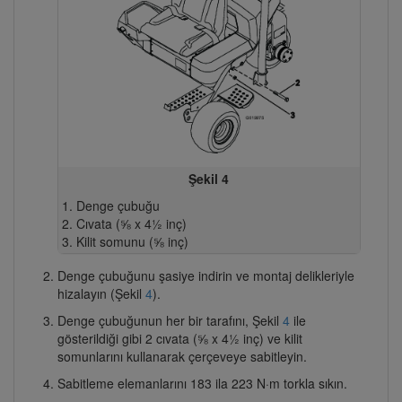
Şekil 4
Denge çubuğu
Cıvata (⅝ x 4½ inç)
Kilit somunu (⅝ inç)
Denge çubuğunu şasiye indirin ve montaj delikleriyle
hizalayın (Şekil
4
).
Denge çubuğunun her bir tarafını, Şekil
4
ile
gösterildiği gibi 2 cıvata (⅝ x 4½ inç) ve kilit
somunlarını kullanarak çerçeveye sabitleyin.
Sabitleme elemanlarını 183 ila 223 N·m torkla sıkın.