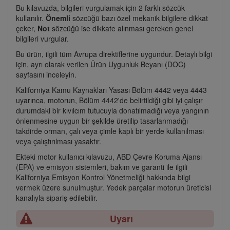
Bu kılavuzda, bilgileri vurgulamak için 2 farklı sözcük
kullanılır.
Önemli
sözcüğü bazı özel mekanik bilgilere dikkat
çeker,
Not
sözcüğü ise dikkate alınması gereken genel
bilgileri vurgular.
Bu ürün, ilgili tüm Avrupa direktiflerine uygundur. Detaylı bilgi
için, ayrı olarak verilen Ürün Uygunluk Beyanı (DOC)
sayfasını inceleyin.
Kaliforniya Kamu Kaynakları Yasası Bölüm 4442 veya 4443
uyarınca, motorun, Bölüm 4442'de belirtildiği gibi iyi çalışır
durumdaki bir kıvılcım tutucuyla donatılmadığı veya yangının
önlenmesine uygun bir şekilde üretilip tasarlanmadığı
takdirde orman, çalı veya çimle kaplı bir yerde kullanılması
veya çalıştırılması yasaktır.
Ekteki motor kullanıcı kılavuzu, ABD Çevre Koruma Ajansı
(EPA) ve emisyon sistemleri, bakım ve garanti ile ilgili
Kaliforniya Emisyon Kontrol Yönetmeliği hakkında bilgi
vermek üzere sunulmuştur. Yedek parçalar motorun üreticisi
kanalıyla sipariş edilebilir.
Uyarı