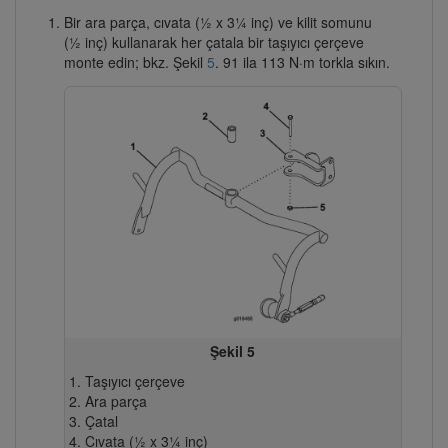
Bir ara parça, cıvata (½ x 3¼ inç) ve kilit somunu
(½ inç) kullanarak her çatala bir taşıyıcı çerçeve
monte edin; bkz. Şekil
5
. 91 ila 113 N·m torkla sıkın.
Şekil 5
Taşıyıcı çerçeve
Ara parça
Çatal
Cıvata (½ x 3¼ inç)