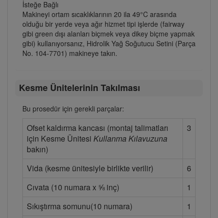
İsteğe Bağlı
Makineyi ortam sıcaklıklarının 20 ila 49°C arasında
olduğu bir yerde veya ağır hizmet tipi işlerde (fairway
gibi green dışı alanları biçmek veya dikey biçme yapmak
gibi) kullanıyorsanız, Hidrolik Yağ Soğutucu Setini (Parça
No. 104-7701) makineye takın.
Kesme Ünitelerinin Takılması
Bu prosedür için gerekli parçalar:
Ofset kaldırma kancası (montaj talimatları
3
için Kesme Ünitesi
Kullanma Kılavuzuna
bakın)
Vida (kesme ünitesiyle birlikte verilir)
6
Cıvata (10 numara x ⅝ inç)
1
Sıkıştırma somunu(10 numara)
1