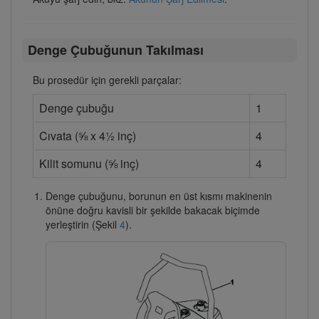
Denge Çubuğunun Takılması
Bu prosedür için gerekli parçalar:
Denge çubuğu
1
Cıvata (⅝ x 4½ inç)
4
Kilit somunu (⅝ inç)
4
Denge çubuğunu, borunun en üst kısmı makinenin
önüne doğru kavisli bir şekilde bakacak biçimde
yerleştirin (Şekil
4
).