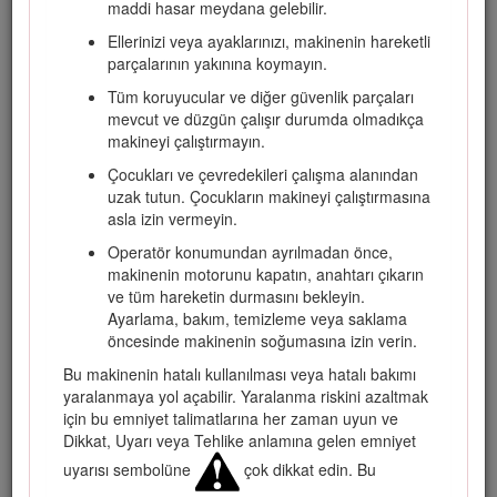
yaralanmalar ile maddi hasarları önlemek için bu bilgileri
maddi hasar meydana gelebilir.
dikkatle okuyun. Ürünü doğru ve emniyetli bir şekilde
Ellerinizi veya ayaklarınızı, makinenin hareketli
kullanmak sizin sorumluluğunuzdur.
parçalarının yakınına koymayın.
Emniyet ipuçları gibi detaylı bilgilere, eğitim materyallerine ve
Tüm koruyucular ve diğer güvenlik parçaları
aksesuar bilgilerine erişmek, bayi bulmak veya ürününüzü
mevcut ve düzgün çalışır durumda olmadıkça
kaydettirmek için www.Toro.com adresine gidin.
makineyi çalıştırmayın.
Servise, orijinal Toro parçalarına veya daha fazla bilgiye
Çocukları ve çevredekileri çalışma alanından
ihtiyaç duyduğunuzda yetkili bir Toro distribütörüyle irtibata
uzak tutun. Çocukların makineyi çalıştırmasına
geçin ve ürününüzün model ve seri numaralarını hazır
asla izin vermeyin.
bulundurun. Şekil
1
, model ve seri numaralarının ürün
üzerindeki yerini belirtir. Bu numaraları, ilgili alana yazın.
Operatör konumundan ayrılmadan önce,
makinenin motorunu kapatın, anahtarı çıkarın
Important: Garanti, yedek parça ve diğer ürün bilgilerine
ve tüm hareketin durmasını bekleyin.
erişmek için, seri numarası etiketindeki (varsa) QR
Ayarlama, bakım, temizleme veya saklama
kodunu mobil aygıtınızla taratabilirsiniz.
öncesinde makinenin soğumasına izin verin.
Bu makinenin hatalı kullanılması veya hatalı bakımı
yaralanmaya yol açabilir. Yaralanma riskini azaltmak
için bu emniyet talimatlarına her zaman uyun ve
Dikkat, Uyarı veya Tehlike anlamına gelen emniyet
uyarısı sembolüne
çok dikkat edin. Bu