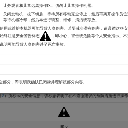
让旁观者和儿童远离操作区。切勿让儿童操作机器。
关闭发动机、拔下钥匙、等待所有移动完全停止，然后再离开操作员位
等待机器冷却，然后再进行调整、维修、清洁或存放。
使用或维护本机器可能导致人身伤害。若要减少潜在伤害，请遵循这些安
始终注意安全警告标志
，即小心、警告或危险等个人安全指示。不
说明可能导致人身伤害甚至死亡事故。
图 1
序列号牌。
全部分，即表明我确认已阅读并理解该部分内容。
图
2
）所标示的安全信息，该标志表明了在不遵循建议的预防措施进行操
图 2