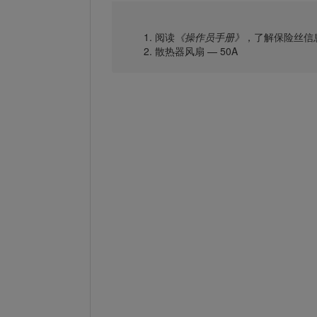
阅读
《操作员手册》
，了解保险丝信
散热器风扇 — 50A