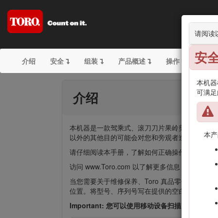
请阅读
安
介绍
安全
组装
产品概述
操作
维护
本机器根
可满足
介绍
本机器是一款驾乘式、滚刀刀片果岭剪草机，需
本产
以外的其他目的可能会对您和旁观者造成危害。
请仔细阅读本手册，了解如何正确操作及维护您的
访问 www.Toro.com 以了解更多信息，
当您需要关于维修保养、Toro 真品零件或其他
位置。将型号、序列号写在提供的空白处。
Important: 您可以使用移动设备扫描序列