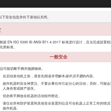
Greensmaster® 3420 TriFlex® 主机
以下安全信息并向下滚动以关闭。
全
存放
据 EN ISO 5395 和 ANSI B71.4-2017 标准进行设计，且当完成设置
此类标准。
一般安全
由商业应用领域雇用的专业操作员进行操作。主要为了在保养得很好的草
品可能切断手脚并抛掷物体。
在启动发动机之前，请首先阅读并理解本
操作员手册
的内容。
产品，避免人身伤害和产品损坏。正确并安全地操作本产品是您的责任.
操作机器时应全神贯注。不要从事任何引起分心的活动；否则，可能会
包括安全提示、培训材料、附件信息、帮助查找经销商或注册您的产品。
人身伤害或财产损失。
方面的信息时，请联系 Toro 授权经销商，并准备好有关您的产品的型号
切勿将手脚放在机器的活动组件附近。
请仅在所有防护装置和其他安全装置到位且可在机器上正常工作的情况
号标贴上的二维码（如配备），以查阅保修、零售及其他产品信息。
操作机器。