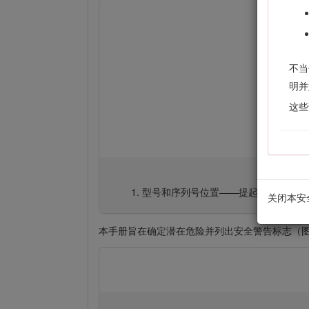
不当
明并
这些
型号和序列号位置——提起座椅并找到
关闭本安
本手册旨在确定潜在危险并列出安全警告标志（