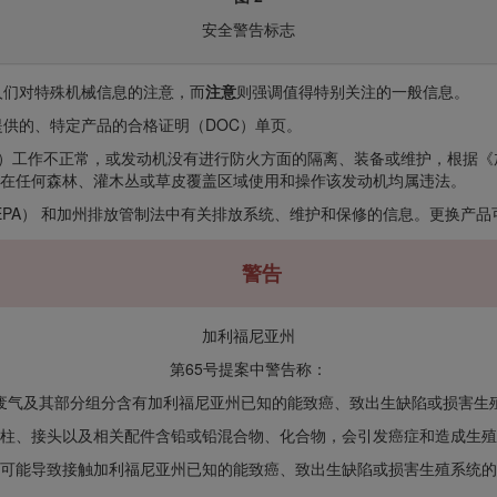
安全警告标志
人们对特殊机械信息的注意，而
注意
则强调值得特别关注的一般信息。
供的、特定产品的合格证明（DOC）单页。
工作不正常，或发动机没有进行防火方面的隔离、装备或维护，根据《加利福尼亚州
443 条规定，在任何森林、灌木丛或草皮覆盖区域使用和操作该发动机均属违法。
EPA） 和加州排放管制法中有关排放系统、维护和保修的信息。更换产
警告
加利福尼亚州
第65号提案中警告称：
废气及其部分组分含有加利福尼亚州已知的能致癌、致出生缺陷或损害生
柱、接头以及相关配件含铅或铅混合物、化合物，会引发癌症和造成生殖
可能导致接触加利福尼亚州已知的能致癌、致出生缺陷或损害生殖系统的