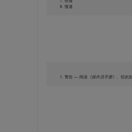
快速
慢速
警告 — 阅读
《操作员手册》
、切勿