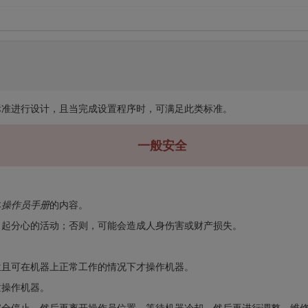
.4-2017 标准进行设计，且当完成设置程序时，可满足此类标准。
一般安全
本
操作员手册
的内容。
引起分心的活动；否则，可能会造成人身伤害或财产损失。
位且可在机器上正常工作的情况下才操作机器。
童操作机器。
完全停止，然后再离开操作员位置。等待机器冷却，然后再进行调整、维