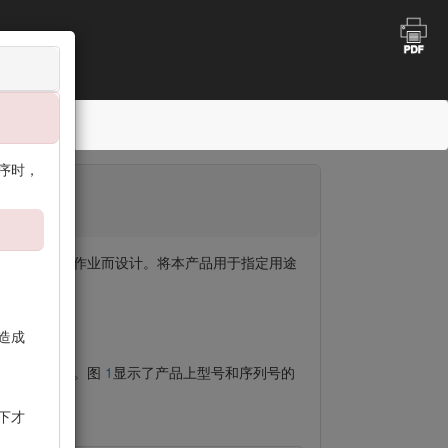
程序时，
坪上进行剪草作业而设计。将本产品用于指定用途
造成
和序列号等资料。图
1
显示了产品上型号和序列号的
下才