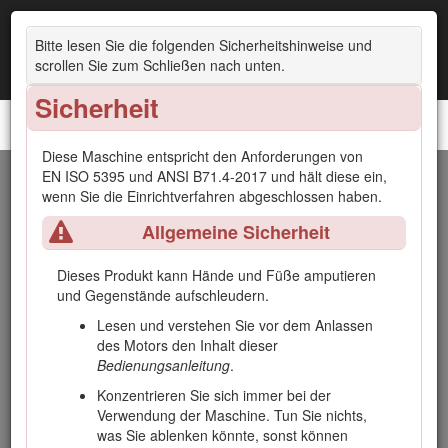
Bitte lesen Sie die folgenden Sicherheitshinweise und
scrollen Sie zum Schließen nach unten.
Sicherheit
Zugmaschine Greensmaster® 3420 TriFlex®
Diese Maschine entspricht den Anforderungen von
EN ISO 5395 und ANSI B71.4-2017 und hält diese ein,
Einführung
wenn Sie die Einrichtverfahren abgeschlossen haben.
Allgemeine Sicherheit
Dieser Aufsitzgrünsmäher mit Messerspindeln sollte nur von
geschulten Facharbeitern in gewerblichen Anwendungen
eingesetzt werden. Er ist hauptsächlich für das Mähen von
Dieses Produkt kann Hände und Füße amputieren
Gras auf gepflegten Grünflächen gedacht. Wenn dieses
und Gegenstände aufschleudern.
Produkt für einen anderen Zweck eingesetzt wird, kann das
Lesen und verstehen Sie vor dem Anlassen
für Bediener und andere Personen gefährlich sein.
des Motors den Inhalt dieser
Lesen Sie diese Informationen sorgfältig durch, um sich mit
Bedienungsanleitung
.
dem ordnungsgemäßen Einsatz und der Wartung des
Konzentrieren Sie sich immer bei der
Geräts vertraut zu machen und Verletzungen und eine
Verwendung der Maschine. Tun Sie nichts,
Beschädigung des Geräts zu vermeiden. Sie tragen die
was Sie ablenken könnte, sonst können
Verantwortung für einen ordnungsgemäßen und sicheren