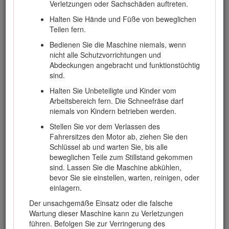
Verletzungen oder Sachschäden auftreten.
Einsatz des Geräts.
Halten Sie Hände und Füße von beweglichen
Besuchen Sie www.Toro.com für weitere Informationen,
Teilen fern.
einschließlich Sicherheitstipps, Schulungsunterlagen,
Zubehörinformationen, Standort eines Händlers oder
Bedienen Sie die Maschine niemals, wenn
Registrierung des Produkts.
nicht alle Schutzvorrichtungen und
Abdeckungen angebracht und funktionstüchtig
Wenden Sie sich grundsätzlich an einen offiziellen Toro-
sind.
Vertragshändler, wenn Sie eine Serviceleistung,
Originalersatzteile von Toro oder weitere Informationen
Halten Sie Unbeteiligte und Kinder vom
benötigen. Haben Sie dafür die Modell- und Seriennummern
Arbeitsbereich fern. Die Schneefräse darf
der Maschine griffbereit. Bild
1
zeigt die Position der Modell-
niemals von Kindern betrieben werden.
und Seriennummern am Produkt. Tragen Sie hier bitte die
Stellen Sie vor dem Verlassen des
Modell- und Seriennummern des Geräts ein.
Fahrersitzes den Motor ab, ziehen Sie den
Important: Scannen Sie mit Ihrem Mobilgerät den QR-
Schlüssel ab und warten Sie, bis alle
Code auf dem Seriennummernaufkleber (falls
beweglichen Teile zum Stillstand gekommen
vorhanden), um auf Garantie-, Ersatzteil- oder andere
sind. Lassen Sie die Maschine abkühlen,
Produktinformationen zuzugreifen.
bevor Sie sie einstellen, warten, reinigen, oder
einlagern.
Der unsachgemäße Einsatz oder die falsche
Wartung dieser Maschine kann zu Verletzungen
führen. Befolgen Sie zur Verringerung des