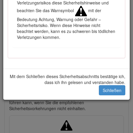
Verletzungsrisikos diese Sicherheitshinweise und
beachten Sie das Warnsymbol
mit der
Bedeutung Achtung, Warnung oder Gefahr –
Sicherheitsrisiko. Wenn diese Hinweise nicht
beachtet werden, kann es zu schweren bis tödlichen
Verletzungen kommen.
Bild 1
Lage der Modell- und Seriennummer: Heben Sie den
Sitz an und suchen Sie das Typenschild.
Mit dem Schließen dieses Sicherheitsabschnitts bestätige ich,
In dieser Anleitung werden potenzielle Gefahren angeführt
dass ich ihn gelesen und verstanden habe.
und Sicherheitshinweise werden vom Sicherheitswarnsymbol
Schließen
(Bild
2
) gekennzeichnet. Dieses Warnsymbol weist auf eine
Gefahr hin, die zu schweren oder tödlichen Verletzungen
führen kann, wenn Sie die empfohlenen
Sicherheitsvorkehrungen nicht einhalten.