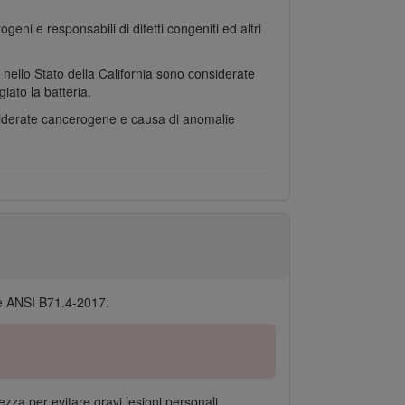
geni e responsabili di difetti congeniti ed altri
e nello Stato della California sono considerate
ato la batteria.
nsiderate cancerogene e causa di anomalie
 e ANSI B71.4-2017.
zza per evitare gravi lesioni personali.