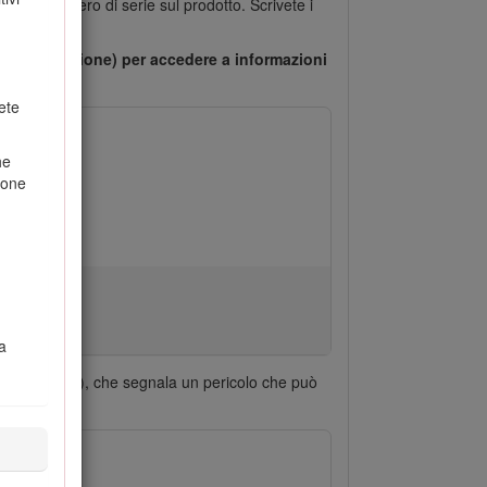
 e del numero di serie sul prodotto. Scrivete i
(se in dotazione) per accedere a informazioni
ete
he
ione
a
zza (Figura
2
), che segnala un pericolo che può