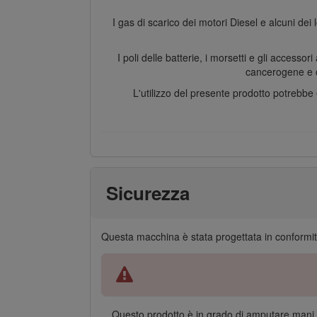
I gas di scarico dei motori Diesel e alcuni dei 
I poli delle batterie, i morsetti e gli access
cancerogene e c
L'utilizzo del presente prodotto potrebb
Sicurezza
Questa macchina è stata progettata in conformi
Questo prodotto è in grado di amputare mani e 