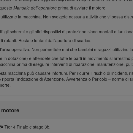
 questo
Manuale dell'operatore
prima di avviare il motore.
ilizzate la macchina. Non svolgete nessuna attività che vi possa distrar
 gli schermi e gli altri dispositivi di protezione siano montati e funziona
i rotanti. Restate lontani dall'apertura di scarico.
all'area operativa. Non permettete mai che bambini e ragazzi utilizzino 
se in dotazione) e attendete che tutte le parti in movimento si arrestin
macchina prima di eseguire interventi di riparazione, manutenzione, puliz
sta macchina può causare infortuni. Per ridurre il rischio di incidenti, r
 riporta l’indicazione di Attenzione, Avvertenza o Pericolo – norme di si
morte.
l motore
A Tier 4 Finale e stage 3b.