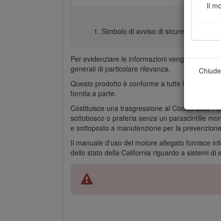
Il m
Simbolo di avviso di sicurezza
Per evidenziare le informazioni vengono utilizza
generali di particolare rilevanza.
Chiude
Questo prodotto è conforme a tutte le direttive e
fornita a parte.
Costituisce una trasgressione al Codice delle Ri
sottobosco o prateria senza un parascintille mont
e sottoposto a manutenzione per la prevenzione 
Il manuale d'uso del motore allegato fornisce in
dello stato della California riguardo a sistemi d