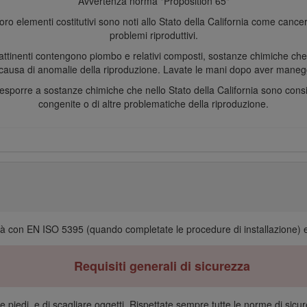
Avvertenza norma "Proposition 65"
loro elementi costitutivi sono noti allo Stato della California come cancero
problemi riproduttivi.
ori attinenti contengono piombo e relativi composti, sostanze chimiche ch
ausa di anomalie della riproduzione. Lavate le mani dopo aver maneggi
e esporre a sostanze chimiche che nello Stato della California sono co
congenite o di altre problematiche della riproduzione.
tà con EN ISO 5395 (quando completate le procedure di installazione)
Requisiti generali di sicurezza
piedi, e di scagliare oggetti. Rispettate sempre tutte le norme di sicure