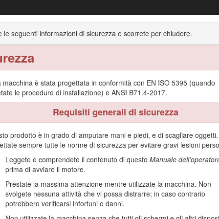
Trattorino Groundsmaster® 4300-D
 le seguenti informazioni di sicurezza e scorrete per chiudere.
urezza
 generale del prodotto
Funzionamento
Manutenzione
 macchina è stata progettata in conformità con EN ISO 5395 (quando
tate le procedure di installazione) e ANSI B71.4-2017.
Requisiti generali di sicurezza
peratore e lame rotanti, pensato per essere utilizzato da professionisti
to prodotto è in grado di amputare mani e piedi, e di scagliare oggetti.
agliare l'erba di parchi, campi sportivi e aree verdi commerciali. L'utili
ettate sempre tutte le norme di sicurezza per evitare gravi lesioni perso
coloso per voi e gli astanti.
Leggete e comprendete il contenuto di questo
Manuale dell'operator
di utilizzare e mantenere correttamente il prodotto ed evitare infortuni 
prima di avviare il motore.
Prestate la massima attenzione mentre utilizzate la macchina. Non
ali di formazione sulla sicurezza e il funzionamento dei prodotti, avere 
svolgete nessuna attività che vi possa distrarre; in caso contrario
ro prodotto.
potrebbero verificarsi infortuni o danni.
i informazioni, rivolgetevi a un Distributore Toro autorizzato o ad un C
Non utilizzate la macchina senza che tutti gli schermi e gli altri disposi