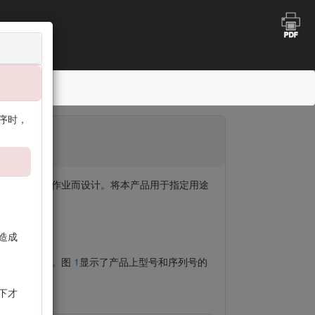
程序时，
坪上进行剪草作业而设计。将本产品用于指定用途
造成
和序列号等资料。图
1
显示了产品上型号和序列号的
下才