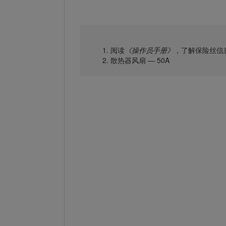
阅读
《操作员手册》
，了解保险丝信
散热器风扇 — 50A