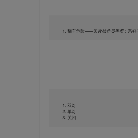
翻车危险——阅读
操作员手册
；系好
双灯
单灯
关闭