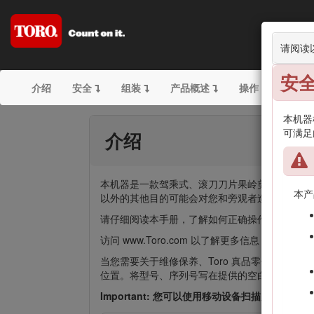
请阅读
安
介绍
安全
组装
产品概述
操作
维护
本机器根
可满足
介绍
本机器是一款驾乘式、滚刀刀片果岭剪草机，需
本产
以外的其他目的可能会对您和旁观者造成危害。
请仔细阅读本手册，了解如何正确操作及维护您的
访问 www.Toro.com 以了解更多信息，
当您需要关于维修保养、Toro 真品零件或其他
位置。将型号、序列号写在提供的空白处。
Important: 您可以使用移动设备扫描序列