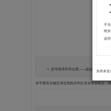
不当
明并
这些
型号和序列号位置——提起座椅并找到
关闭本安
本手册旨在确定潜在危险并列出安全警告标志（