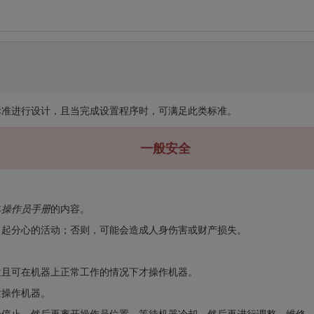
.4-2017 标准进行设计，且当完成设置程序时，可满足此类标准。
一般安全
本
操作员手册
的内容。
引起分心的活动；否则，可能会造成人身伤害或财产损失。
位且可在机器上正常工作的情况下才操作机器。
童操作机器。
全停止，然后再离开操作员位置。等待机器冷却，然后再进行调整、维修