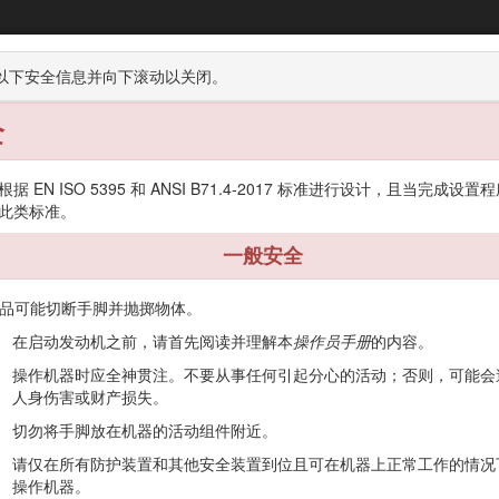
Greensmaster® 3420 TriFlex® 主机
以下安全信息并向下滚动以关闭。
全
存放
据 EN ISO 5395 和 ANSI B71.4-2017 标准进行设计，且当完成设置
此类标准。
一般安全
由商业应用领域雇用的专业操作员进行操作。主要为了在保养得很好的草
品可能切断手脚并抛掷物体。
在启动发动机之前，请首先阅读并理解本
操作员手册
的内容。
产品，避免人身伤害和产品损坏。正确并安全地操作本产品是您的责任.
操作机器时应全神贯注。不要从事任何引起分心的活动；否则，可能会
包括安全提示、培训材料、附件信息、帮助查找经销商或注册您的产品。
人身伤害或财产损失。
方面的信息时，请联系 Toro 授权经销商，并准备好有关您的产品的型号
切勿将手脚放在机器的活动组件附近。
请仅在所有防护装置和其他安全装置到位且可在机器上正常工作的情况
号标贴上的二维码（如配备），以查阅保修、零售及其他产品信息。
操作机器。