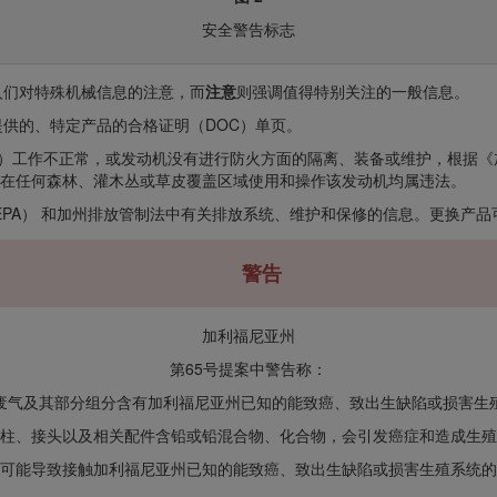
安全警告标志
人们对特殊机械信息的注意，而
注意
则强调值得特别关注的一般信息。
供的、特定产品的合格证明（DOC）单页。
工作不正常，或发动机没有进行防火方面的隔离、装备或维护，根据《加利福尼亚州
443 条规定，在任何森林、灌木丛或草皮覆盖区域使用和操作该发动机均属违法。
EPA） 和加州排放管制法中有关排放系统、维护和保修的信息。更换产
警告
加利福尼亚州
第65号提案中警告称：
废气及其部分组分含有加利福尼亚州已知的能致癌、致出生缺陷或损害生
柱、接头以及相关配件含铅或铅混合物、化合物，会引发癌症和造成生殖
可能导致接触加利福尼亚州已知的能致癌、致出生缺陷或损害生殖系统的