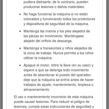
pudiera distraerle; de lo contrario, pueden
producto de forma correcta y segura.
producirse lesiones o daños materiales.
Visite www.Toro.com para buscar materiales de formación y
No haga funcionar la máquina si no están
seguridad o información sobre accesorios, para localizar un
colocados y funcionando todos los protectores
distribuidor o para registrar su producto.
y dispositivos de seguridad de la máquina.
Cuando necesite asistencia técnica, piezas genuinas Toro o
Mantenga las manos y los pies alejados de
información adicional, póngase en contacto con un
las piezas en movimiento. Manténgase
Distribuidor de Servicio Autorizado o con Asistencia al
alejado del orificio de descarga.
Cliente Toro, y tenga a mano los números de modelo y serie
de su producto. La Figura
1
identifica la ubicación de los
Mantenga a transeúntes y niños alejados de
números de serie y de modelo en el producto. Escriba los
la zona de trabajo. Nunca permita a los niños
números en el espacio provisto.
utilizar la máquina.
Important: Con su dispositivo móvil, puede escanear el
Apague el motor, retire la llave (en su caso) y
código QR de la pegatina del número de serie (en su
espere a que se detenga todo movimiento
caso) para acceder a información sobre la garantía, las
antes de abandonar el puesto del operador;
piezas, y otra información sobre el producto.
deje que la máquina se enfríe antes de hacer
trabajos de ajuste, mantenimiento, limpieza o
almacenamiento.
El uso o mantenimiento incorrecto de esta máquina
puede causar lesiones. Para reducir el peligro de
lesiones, cumpla estas instrucciones de seguridad y