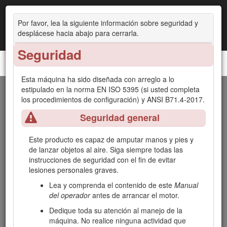
Por favor, lea la siguiente información sobre seguridad y
desplácese hacia abajo para cerrarla.
Seguridad
Unidad de tracción Groundsmaster® 4300-D
Esta máquina ha sido diseñada con arreglo a lo
estipulado en la norma EN ISO 5395 (si usted completa
Introducción
los procedimientos de configuración) y ANSI B71.4-2017.
Seguridad general
Esta máquina es un cortacésped de asiento de cuchillas
rotativas, diseñada para ser usada por operadores
profesionales contratados en aplicaciones comerciales. Está
Este producto es capaz de amputar manos y pies y
diseñada principalmente para cortar césped bien mantenido
de lanzar objetos al aire. Siga siempre todas las
en parques, campos deportivos y zonas verdes comerciales.
instrucciones de seguridad con el fin de evitar
El uso de este producto para otros propósitos que los
lesiones personales graves.
previstos podría ser peligroso para usted y para otras
Lea y comprenda el contenido de este
Manual
personas.
del operador
antes de arrancar el motor.
Lea este manual detenidamente para aprender a utilizar y
Dedique toda su atención al manejo de la
mantener correctamente su producto, y para evitar lesiones
máquina. No realice ninguna actividad que
y daños al producto. Usted es responsable de utilizar el