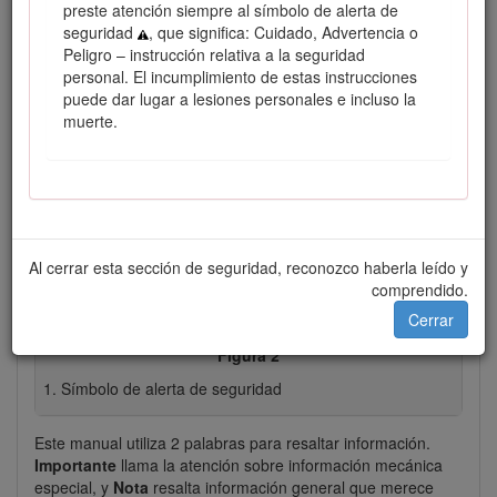
preste atención siempre al símbolo de alerta de
seguridad
, que significa: Cuidado, Advertencia o
Peligro – instrucción relativa a la seguridad
Figura 1
personal. El incumplimiento de estas instrucciones
Número de serie
puede dar lugar a lesiones personales e incluso la
muerte.
Este manual identifica peligros potenciales y contiene
mensajes de seguridad identificados por el símbolo de alerta
de seguridad (Figura
2
), que señala un peligro que puede
causar lesiones graves o la muerte si usted no sigue las
precauciones recomendadas.
Al cerrar esta sección de seguridad, reconozco haberla leído y
comprendido.
Cerrar
Figura 2
Símbolo de alerta de seguridad
Este manual utiliza 2 palabras para resaltar información.
Importante
llama la atención sobre información mecánica
especial, y
Nota
resalta información general que merece