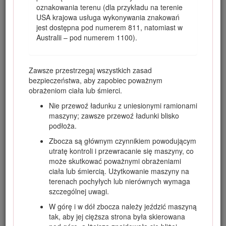
oznakowania terenu (dla przykładu na terenie
uszkodzić go i uniknąć obrażeń ciała. Odpowiedzialność za
USA krajowa usługa wykonywania znakowań
prawidłowe i bezpieczne użytkowanie produktu spoczywa na
jest dostępna pod numerem 811, natomiast w
użytkowniku.
Australii – pod numerem 1100).
Odwiedź www.Toro.com w kwestiach dotyczących
materiałów szkoleniowych z zakresu bezpieczeństwa oraz
eksploatacji produktu, informacji na temat akcesoriów,
Zawsze przestrzegaj wszystkich zasad
pomocy w znalezieniu autoryzowanego sprzedawcy lub
bezpieczeństwa, aby zapobiec poważnym
rejestracji urządzenia.
obrażeniom ciała lub śmierci.
Aby skorzystać z serwisu, zakupić oryginalne części firmy
Nie przewoź ładunku z uniesionymi ramionami
Toro lub uzyskać dodatkowe informacje, należy
maszyny; zawsze przewoź ładunki blisko
skontaktować się z autoryzowanym przedstawicielem
podłoża.
serwisowym lub biurem obsługi klienta firmy Toro. Prosimy o
przygotowanie numeru modelu i numeru seryjnego produktu.
Zbocza są głównym czynnikiem powodującym
Rysunek
1
przedstawia położenie oznaczenia modelu oraz
utratę kontroli i przewracanie się maszyny, co
numeru seryjnego na urządzeniu. Należy zapisać je w
może skutkować poważnymi obrażeniami
przewidzianym na to miejscu.
ciała lub śmiercią. Użytkowanie maszyny na
terenach pochyłych lub nierównych wymaga
Important: Urządzeniem mobilnym zeskanuj kod QR na
szczególnej uwagi.
tabliczce z numerem seryjnym (jeśli występuje), aby
uzyskać informacje o gwarancji, częściach zamiennych i
W górę i w dół zbocza należy jeździć maszyną
innych kwestiach związanych z produktem.
tak, aby jej cięższa strona była skierowana