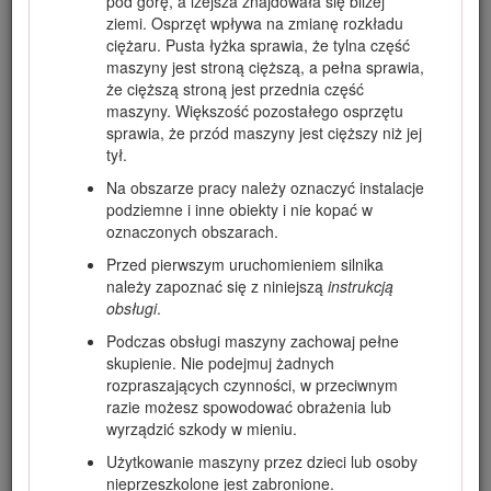
pod górę, a lżejsza znajdowała się bliżej
ziemi. Osprzęt wpływa na zmianę rozkładu
ciężaru. Pusta łyżka sprawia, że tylna część
maszyny jest stroną cięższą, a pełna sprawia,
że cięższą stroną jest przednia część
maszyny. Większość pozostałego osprzętu
sprawia, że przód maszyny jest cięższy niż jej
tył.
Na obszarze pracy należy oznaczyć instalacje
podziemne i inne obiekty i nie kopać w
oznaczonych obszarach.
Przed pierwszym uruchomieniem silnika
należy zapoznać się z niniejszą
instrukcją
Rysunek 1
obsługi
.
Położenie numeru modelu i numeru seryjnego
Podczas obsługi maszyny zachowaj pełne
skupienie. Nie podejmuj żadnych
Niniejsza instrukcja zawiera opis potencjalnych zagrożeń, a
rozpraszających czynności, w przeciwnym
zawarte w niej ostrzeżenia zostały oznaczone symbolem
razie możesz spowodować obrażenia lub
ostrzegawczym (Rysunek
2
), który sygnalizuje
wyrządzić szkody w mieniu.
niebezpieczeństwo mogące spowodować poważne
Użytkowanie maszyny przez dzieci lub osoby
obrażenia lub śmierć w razie zlekceważenia zalecanych
nieprzeszkolone jest zabronione.