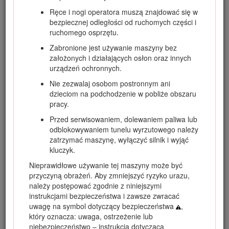
środków ostrożności.
Ręce i nogi operatora muszą znajdować się w
bezpiecznej odległości od ruchomych części i
ruchomego osprzętu.
Zabronione jest używanie maszyny bez
Rysunek 2
założonych i działających osłon oraz innych
urządzeń ochronnych.
Symbol ostrzegawczy
Nie zezwalaj osobom postronnym ani
W niniejszej instrukcji występują dwa słowa podkreślające
dzieciom na podchodzenie w pobliże obszaru
wagę informacji.
Ważne
zwraca uwagę na szczególne
pracy.
informacje techniczne, a
Uwaga
podkreśla informacje
Przed serwisowaniem, dolewaniem paliwa lub
ogólne wymagające szczególnej uwagi.
odblokowywaniem tunelu wyrzutowego należy
Ten produkt jest zgodny z odpowiednimi dyrektywami
zatrzymać maszynę, wyłączyć silnik i wyjąć
europejskimi. Szczegółowe informacje można znaleźć w
kluczyk.
osobnej deklaracji zgodności produktu (DOC) dotyczącej
Nieprawidłowe używanie tej maszyny może być
tego wyrobu.
przyczyną obrażeń. Aby zmniejszyć ryzyko urazu,
Stosowanie lub eksploatowanie w obszarach zalesionych,
należy postępować zgodnie z niniejszymi
zakrzewionych lub trawiastych silnika bez działającego
instrukcjami bezpieczeństwa i zawsze zwracać
tłumika z iskrochronem według punktu 4442 kodeksu
uwagę na symbol dotyczący bezpieczeństwa
,
dotyczącego ochrony dóbr publicznych stanu Kalifornia lub
który oznacza: uwaga, ostrzeżenie lub
silnika zaprojektowanego z myślą o ochronie
niebezpieczeństwo – instrukcja dotycząca