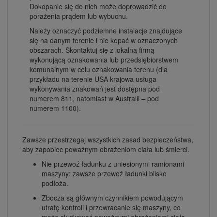
Dokopanie się do nich może doprowadzić do
porażenia prądem lub wybuchu.
Należy oznaczyć podziemne instalacje znajdujące
się na danym terenie i nie kopać w oznaczonych
obszarach. Skontaktuj się z lokalną firmą
wykonującą oznakowania lub przedsiębiorstwem
komunalnym w celu oznakowania terenu (dla
przykładu na terenie USA krajowa usługa
wykonywania znakowań jest dostępna pod
numerem 811, natomiast w Australii – pod
numerem 1100).
Zawsze przestrzegaj wszystkich zasad bezpieczeństwa,
aby zapobiec poważnym obrażeniom ciała lub śmierci.
Nie przewoź ładunku z uniesionymi ramionami
maszyny; zawsze przewoź ładunki blisko
podłoża.
Zbocza są głównym czynnikiem powodującym
utratę kontroli i przewracanie się maszyny, co
może skutkować poważnymi obrażeniami ciała