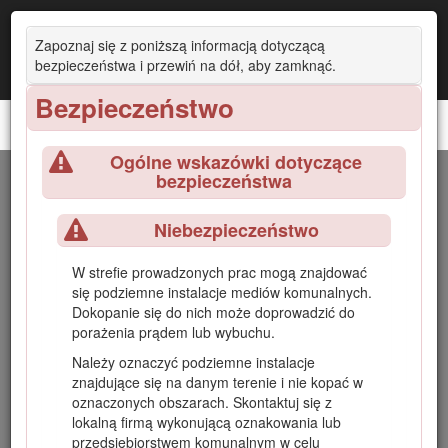
Zapoznaj się z poniższą informacją dotyczącą
bezpieczeństwa i przewiń na dół, aby zamknąć.
Bezpieczeństwo
Kompaktowy nośnik narzędzi TX 1000
Ogólne wskazówki dotyczące
bezpieczeństwa
Wprowadzenie
Niebezpieczeństwo
Ta maszyna jest kompaktowym nośnikiem narzędzi
przeznaczonym do wykonywania różnorodnych zadań
W strefie prowadzonych prac mogą znajdować
związanych z robotami ziemnymi i przenoszeniem
się podziemne instalacje mediów komunalnych.
materiałów podczas prac budowlanych i prac związanych z
Dokopanie się do nich może doprowadzić do
kształtowaniem terenów zielonych. Zaprojektowana została
porażenia prądem lub wybuchu.
do pracy z różnorodnymi typami osprzętu, z których każdy
wykonuje określoną funkcję. Używanie produktu w celach
Należy oznaczyć podziemne instalacje
niezgodnych z jego przeznaczeniem może okazać się
znajdujące się na danym terenie i nie kopać w
niebezpieczne dla operatora i osób postronnych.
oznaczonych obszarach. Skontaktuj się z
lokalną firmą wykonującą oznakowania lub
Należy przeczytać uważnie poniższe informacje, aby poznać
przedsiębiorstwem komunalnym w celu
zasady właściwej obsługi i konserwacji urządzenia, nie