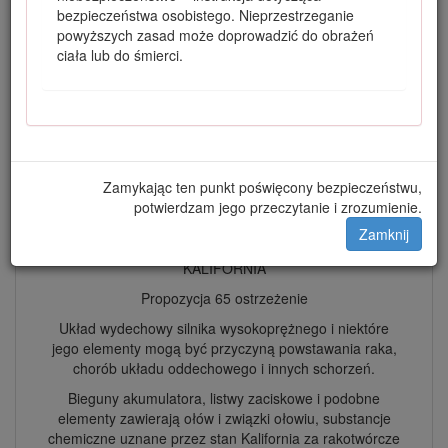
przeciwpożarowej i odpowiednio wyposażonego oraz
bezpieczeństwa osobistego. Nieprzestrzeganie
utrzymywanego jest naruszeniem punktu 4442 lub 4443
powyższych zasad może doprowadzić do obrażeń
tegoż kodeksu.
ciała lub do śmierci.
Dołączona instrukcja obsługi silnika zawiera informacje
dotyczące wymagań amerykańskiej Agencji Ochrony
Środowiska (EPA) oraz prawa stanu Kalifornia dotyczącego
kontroli emisji w systemach emisji, konserwacji i gwarancji.
Egzemplarze zastępcze zamówić można u producenta
silnika.
Zamykając ten punkt poświęcony bezpieczeństwu,
potwierdzam jego przeczytanie i zrozumienie.
Ostrzeżenie
Zamknij
KALIFORNIA
Propozycja 65 ostrzeżenie
Układ wydechowy silnika wysokoprężnego i niektóre
jego elementy mogą być przyczyną powstawania raka,
chorób układu oddechowego i innych schorzeń.
Bieguny akumulatora, listwy zaciskowe i podobne
elementy zawierają ołów i związki ołowiu, substancje
chemiczne uznane przez stan Kalifornia za rakotwórcze