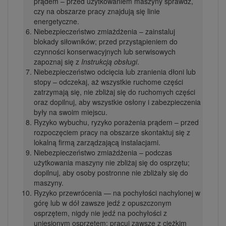
prądem – przed użytkowaniem maszyny sprawdź,
czy na obszarze pracy znajdują się linie
energetyczne.
Niebezpieczeństwo zmiażdżenia – zainstaluj
blokady siłowników; przed przystąpieniem do
czynności konserwacyjnych lub serwisowych
zapoznaj się z
Instrukcją obsługi
.
Niebezpieczeństwo odcięcia lub zranienia dłoni lub
stopy – odczekaj, aż wszystkie ruchome części
zatrzymają się, nie zbliżaj się do ruchomych części
oraz dopilnuj, aby wszystkie osłony i zabezpieczenia
były na swoim miejscu.
Ryzyko wybuchu, ryzyko porażenia prądem – przed
rozpoczęciem pracy na obszarze skontaktuj się z
lokalną firmą zarządzającą instalacjami.
Niebezpieczeństwo zmiażdżenia – podczas
użytkowania maszyny nie zbliżaj się do osprzętu;
dopilnuj, aby osoby postronne nie zbliżały się do
maszyny.
Ryzyko przewrócenia — na pochyłości nachylonej w
górę lub w dół zawsze jedź z opuszczonym
osprzętem, nigdy nie jedź na pochyłości z
uniesionym osprzętem; pracuj zawsze z ciężkim