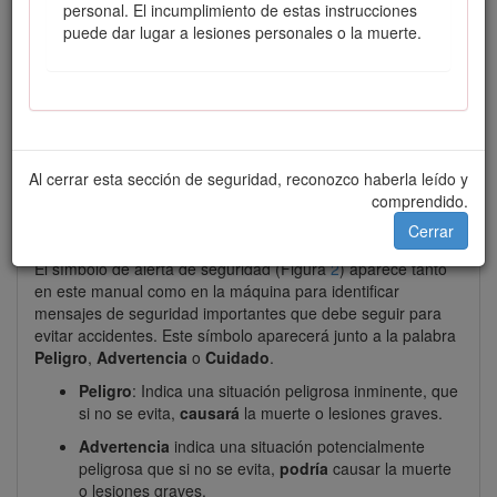
personal. El incumplimiento de estas instrucciones
puede dar lugar a lesiones personales o la muerte.
Figura 1
Ubicación de los números de modelo y de serie
Este manual utiliza 2 palabras para resaltar información.
Al cerrar esta sección de seguridad, reconozco haberla leído y
Importante
llama la atención sobre información mecánica
comprendido.
especial, y
Nota
resalta información general que merece
Cerrar
una atención especial.
El símbolo de alerta de seguridad (Figura
2
) aparece tanto
en este manual como en la máquina para identificar
mensajes de seguridad importantes que debe seguir para
evitar accidentes. Este símbolo aparecerá junto a la palabra
Peligro
,
Advertencia
o
Cuidado
.
Peligro
: Indica una situación peligrosa inminente, que
si no se evita,
causará
la muerte o lesiones graves.
Advertencia
indica una situación potencialmente
peligrosa que si no se evita,
podría
causar la muerte
o lesiones graves.