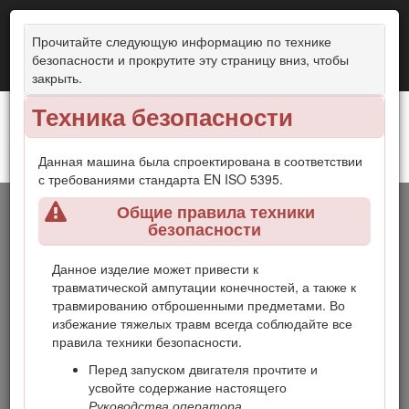
Прочитайте следующую информацию по технике
безопасности и прокрутите эту страницу вниз, чтобы
закрыть.
Техника безопасности
Данная машина была спроектирована в соответствии
Самоходная ездовая газонокосилка HDX SD серии 2000 с шириной
с требованиями стандарта EN ISO 5395.
скашивания 132 см
Введение
Общие правила техники
безопасности
Эта ездовая газонокосилка с плосковращательными
Данное изделие может привести к
ножами предназначена для использования
травматической ампутации конечностей, а также к
профессиональными наемными операторами. Она
травмированию отброшенными предметами. Во
предназначена в основном для стрижки травы на
избежание тяжелых травм всегда соблюдайте все
ухоженных зеленых территориях жилых и коммерческих
правила техники безопасности.
объектов. Использование этого изделия не по прямому
Перед запуском двигателя прочтите и
назначению может быть опасным для пользователя и
усвойте содержание настоящего
находящихся рядом людей.
Руководства оператора
.