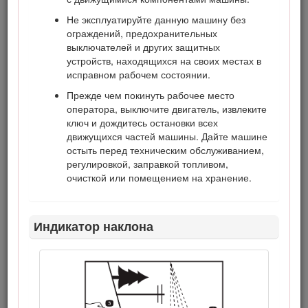
можете отсканировать QR-код на табличке с
Не эксплуатируйте данную машину без
серийным номером (при наличии), чтобы получить
ограждений, предохранительных
информацию по гарантии и запчастям, а также другие
выключателей и других защитных
сведения об изделии.
устройств, находящихся на своих местах в
исправном рабочем состоянии.
Прежде чем покинуть рабочее место
оператора, выключите двигатель, извлеките
ключ и дождитесь остановки всех
движущихся частей машины. Дайте машине
остыть перед техническим обслуживанием,
регулировкой, заправкой топливом,
очисткой или помещением на хранение.
Рисунок 1
Индикатор наклона
Для выделения информации в данном руководстве
используются два слова.
Внимание
— привлекает
внимание к специальной информации, относящейся к
механической части машины, и
Примечание
— выделяет
общую информацию, требующую специального