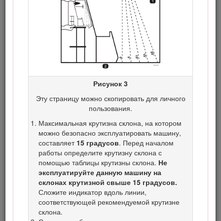
внимания.
Символ предупреждения об опасности (Рисунок
2
)
используется как в этом руководстве, так и на машине,
чтобы обозначить важные указания о безопасности,
которые следует выполнять для предотвращения
несчастных случаев. Этот символ также сопровождается
надписью
Опасно!
,
Предупреждение!
или
Осторожно!
.
«Опасно!»
указывает на неизбежную опасную
Рисунок 3
ситуацию, которая, если ее не предотвратить,
Эту страницу можно скопировать для личного
приведет
к гибели или серьезным травмам людей.
пользования.
«Предупреждение!»
указывает на потенциально
Максимальная крутизна склона, на котором
опасную ситуацию, которая, если ее не
можно безопасно эксплуатировать машину,
предотвратить,
может
привести к серьезной
составляет
15 градусов
. Перед началом
травме, в том числе с летальным исходом.
работы определите крутизну склона с
«Осторожно!»
указывает на потенциально
помощью таблицы крутизны склона.
Не
опасную ситуацию, которая, если ее не
эксплуатируйте данную машину на
предотвратить,
может
привести к травмам легкой
склонах крутизной свыше 15 градусов.
или средней тяжести.
Сложите индикатор вдоль линии,
соответствующей рекомендуемой крутизне
склона.