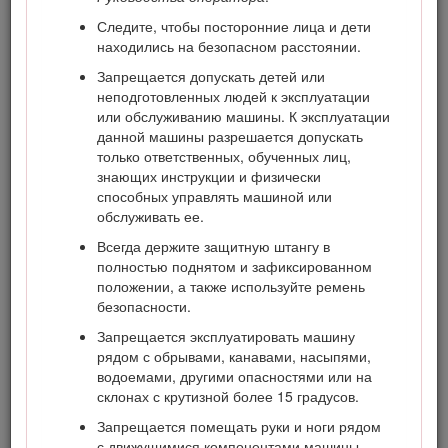
Внимательно прочтите данное Руководство, чтобы знать,
Следите, чтобы посторонние лица и дети
как правильно использовать и обслуживать машину, не
находились на безопасном расстоянии.
допуская ее повреждения и травмирования персонала.
Вы несете ответственность за правильное и безопасное
Запрещается допускать детей или
использование машины.
неподготовленных людей к эксплуатации
или обслуживанию машины. К эксплуатации
Посетите веб-сайт www.Toro.com для получения
данной машины разрешается допускать
информации о технике безопасности при работе с
только ответственных, обученных лиц,
изделием, обучающих материалов по эксплуатации
знающих инструкции и физически
изделия, информации о принадлежностях, а также для
способных управлять машиной или
получения помощи в поисках дилера или для
обслуживать ее.
регистрации вашего изделия.
Всегда держите защитную штангу в
Для выполнения технического обслуживания,
полностью поднятом и зафиксированном
приобретения оригинальных запчастей Toro или
положении, а также используйте ремень
получения дополнительной информации обращайтесь в
безопасности.
сервисный центр официального дилера или в отдел
технического обслуживания компании Toro. Не забудьте
Запрещается эксплуатировать машину
при этом указать модель и серийный номер изделия. На
рядом с обрывами, канавами, насыпями,
Рисунок
1
показано расположение номера модели и
водоемами, другими опасностями или на
серийного номера. Запишите номера в предусмотренном
склонах с крутизной более 15 градусов.
для этого месте.
Запрещается помещать руки и ноги рядом
Important: С помощью мобильного устройства вы
с движущимися компонентами машины.