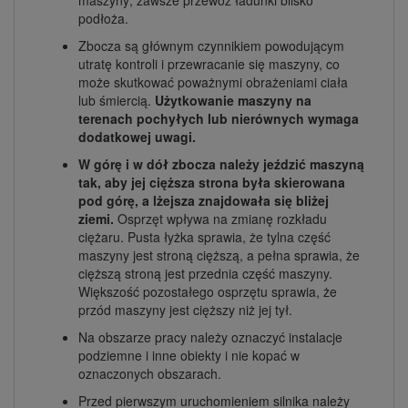
podłoża.
Zbocza są głównym czynnikiem powodującym
utratę kontroli i przewracanie się maszyny, co
może skutkować poważnymi obrażeniami ciała
lub śmiercią.
Użytkowanie maszyny na
terenach pochyłych lub nierównych wymaga
dodatkowej uwagi.
W górę i w dół zbocza należy jeździć maszyną
tak, aby jej cięższa strona była skierowana
pod górę, a lżejsza znajdowała się bliżej
ziemi.
Osprzęt wpływa na zmianę rozkładu
ciężaru. Pusta łyżka sprawia, że tylna część
maszyny jest stroną cięższą, a pełna sprawia, że
cięższą stroną jest przednia część maszyny.
Większość pozostałego osprzętu sprawia, że
przód maszyny jest cięższy niż jej tył.
Na obszarze pracy należy oznaczyć instalacje
podziemne i inne obiekty i nie kopać w
oznaczonych obszarach.
Przed pierwszym uruchomieniem silnika należy