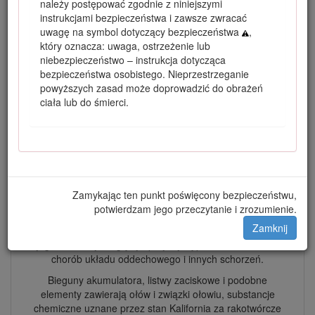
należy postępować zgodnie z niniejszymi
przeciwpożarowej i odpowiednio wyposażonego oraz
instrukcjami bezpieczeństwa i zawsze zwracać
utrzymywanego jest naruszeniem punktu 4442 lub 4443
uwagę na symbol dotyczący bezpieczeństwa
,
tegoż kodeksu.
który oznacza: uwaga, ostrzeżenie lub
Dołączona instrukcja obsługi silnika zawiera informacje
niebezpieczeństwo – instrukcja dotycząca
dotyczące wymagań amerykańskiej Agencji Ochrony
bezpieczeństwa osobistego. Nieprzestrzeganie
Środowiska (EPA) oraz prawa stanu Kalifornia dotyczącego
powyższych zasad może doprowadzić do obrażeń
kontroli emisji w systemach emisji, konserwacji i gwarancji.
ciała lub do śmierci.
Egzemplarze zastępcze zamówić można u producenta
silnika.
Ostrzeżenie
KALIFORNIA
Zamykając ten punkt poświęcony bezpieczeństwu,
potwierdzam jego przeczytanie i zrozumienie.
Propozycja 65 ostrzeżenie
Zamknij
Układ wydechowy silnika wysokoprężnego i niektóre
jego elementy mogą być przyczyną powstawania raka,
chorób układu oddechowego i innych schorzeń.
Bieguny akumulatora, listwy zaciskowe i podobne
elementy zawierają ołów i związki ołowiu, substancje
chemiczne uznane przez stan Kalifornia za rakotwórcze