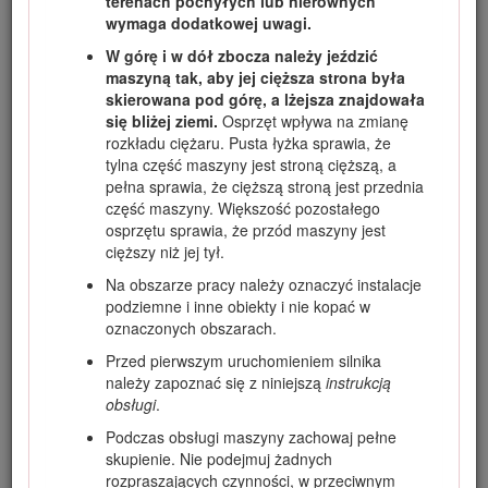
terenach pochyłych lub nierównych
wymaga dodatkowej uwagi.
W górę i w dół zbocza należy jeździć
maszyną tak, aby jej cięższa strona była
skierowana pod górę, a lżejsza znajdowała
się bliżej ziemi.
Osprzęt wpływa na zmianę
rozkładu ciężaru. Pusta łyżka sprawia, że
tylna część maszyny jest stroną cięższą, a
pełna sprawia, że cięższą stroną jest przednia
część maszyny. Większość pozostałego
osprzętu sprawia, że przód maszyny jest
cięższy niż jej tył.
Na obszarze pracy należy oznaczyć instalacje
Rysunek 1
podziemne i inne obiekty i nie kopać w
Położenie numeru modelu i numeru seryjnego
oznaczonych obszarach.
Przed pierwszym uruchomieniem silnika
Niniejsza instrukcja zawiera opis potencjalnych zagrożeń, a
należy zapoznać się z niniejszą
instrukcją
zawarte w niej ostrzeżenia zostały oznaczone symbolem
obsługi
.
ostrzegawczym (Rysunek
2
), który sygnalizuje
Podczas obsługi maszyny zachowaj pełne
niebezpieczeństwo mogące spowodować poważne
skupienie. Nie podejmuj żadnych
obrażenia lub śmierć w razie zlekceważenia zalecanych
rozpraszających czynności, w przeciwnym