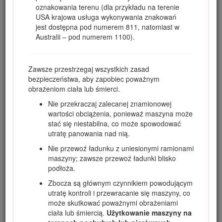
oznakowania terenu (dla przykładu na terenie
uszkodzić go i uniknąć obrażeń ciała. Odpowiedzialność za
USA krajowa usługa wykonywania znakowań
prawidłowe i bezpieczne użytkowanie produktu spoczywa na
jest dostępna pod numerem 811, natomiast w
użytkowniku.
Australii – pod numerem 1100).
Odwiedź www.Toro.com w kwestiach dotyczących
materiałów szkoleniowych z zakresu bezpieczeństwa oraz
eksploatacji produktu, informacji na temat akcesoriów,
Zawsze przestrzegaj wszystkich zasad
pomocy w znalezieniu autoryzowanego sprzedawcy lub
bezpieczeństwa, aby zapobiec poważnym
rejestracji urządzenia.
obrażeniom ciała lub śmierci.
Aby skorzystać z serwisu, zakupić oryginalne części firmy
Nie przekraczaj zalecanej znamionowej
Toro lub uzyskać dodatkowe informacje, należy
wartości obciążenia, ponieważ maszyna może
skontaktować się z autoryzowanym przedstawicielem
stać się niestabilna, co może spowodować
serwisowym lub biurem obsługi klienta firmy Toro. Prosimy o
utratę panowania nad nią.
przygotowanie numeru modelu i numeru seryjnego produktu.
Rysunek
1
przedstawia położenie oznaczenia modelu oraz
Nie przewoź ładunku z uniesionymi ramionami
numeru seryjnego na urządzeniu. Należy zapisać je w
maszyny; zawsze przewoź ładunki blisko
przewidzianym na to miejscu.
podłoża.
Important: Urządzeniem mobilnym zeskanuj kod QR na
Zbocza są głównym czynnikiem powodującym
tabliczce z numerem seryjnym (jeśli występuje), aby
utratę kontroli i przewracanie się maszyny, co
uzyskać informacje o gwarancji, częściach zamiennych i
może skutkować poważnymi obrażeniami
innych kwestiach związanych z produktem.
ciała lub śmiercią.
Użytkowanie maszyny na