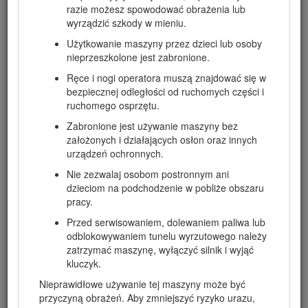
środków ostrożności.
razie możesz spowodować obrażenia lub
wyrządzić szkody w mieniu.
Użytkowanie maszyny przez dzieci lub osoby
nieprzeszkolone jest zabronione.
Rysunek 2
Ręce i nogi operatora muszą znajdować się w
bezpiecznej odległości od ruchomych części i
Symbol ostrzegawczy
ruchomego osprzętu.
W niniejszej instrukcji występują dwa słowa podkreślające
Zabronione jest używanie maszyny bez
wagę informacji.
Ważne
zwraca uwagę na szczególne
założonych i działających osłon oraz innych
informacje techniczne, a
Uwaga
podkreśla informacje
urządzeń ochronnych.
ogólne wymagające szczególnej uwagi.
Nie zezwalaj osobom postronnym ani
Ten produkt jest zgodny z odpowiednimi dyrektywami
dzieciom na podchodzenie w pobliże obszaru
europejskimi. Szczegółowe informacje można znaleźć w
pracy.
osobnej deklaracji zgodności produktu (DOC) dotyczącej
Przed serwisowaniem, dolewaniem paliwa lub
tego wyrobu.
odblokowywaniem tunelu wyrzutowego należy
Stosowanie lub eksploatowanie w obszarach zalesionych,
zatrzymać maszynę, wyłączyć silnik i wyjąć
zakrzewionych lub trawiastych silnika bez działającego
kluczyk.
tłumika z iskrochronem według punktu 4442 kodeksu
Nieprawidłowe używanie tej maszyny może być
dotyczącego ochrony dóbr publicznych stanu Kalifornia lub
przyczyną obrażeń. Aby zmniejszyć ryzyko urazu,
silnika zaprojektowanego z myślą o ochronie