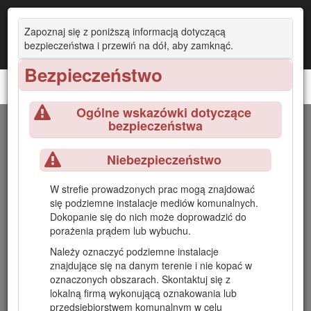
Zapoznaj się z poniższą informacją dotyczącą
bezpieczeństwa i przewiń na dół, aby zamknąć.
Bezpieczeństwo
Kompaktowy nośnik narzędzi TX 1000
Ogólne wskazówki dotyczące
bezpieczeństwa
Wprowadzenie
Niebezpieczeństwo
Ta maszyna jest kompaktowym nośnikiem narzędzi
przeznaczonym do wykonywania różnorodnych zadań
W strefie prowadzonych prac mogą znajdować
związanych z robotami ziemnymi i przenoszeniem
się podziemne instalacje mediów komunalnych.
materiałów podczas prac budowlanych i prac związanych z
Dokopanie się do nich może doprowadzić do
kształtowaniem terenów zielonych. Zaprojektowana została
porażenia prądem lub wybuchu.
do pracy z różnorodnymi typami osprzętu, z których każdy
wykonuje określoną funkcję. Używanie produktu w celach
Należy oznaczyć podziemne instalacje
niezgodnych z jego przeznaczeniem może okazać się
znajdujące się na danym terenie i nie kopać w
niebezpieczne dla operatora i osób postronnych.
oznaczonych obszarach. Skontaktuj się z
lokalną firmą wykonującą oznakowania lub
Należy przeczytać uważnie poniższe informacje, aby poznać
przedsiębiorstwem komunalnym w celu
zasady właściwej obsługi i konserwacji urządzenia, nie