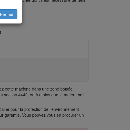
Fermer
 mortelles.
s.
isez cette machine dans une zone boisée,
 la section 4442, ou à moins que le moteur soit
icaine pour la protection de l'environnement
à leur garantie. Vous pouvez vous en procurer un