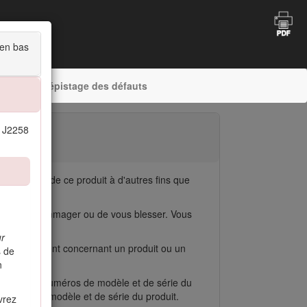
u’en bas
age
Dépistage des défauts
E J2258
utilisation de ce produit à d'autres fins que
insi de l'endommager ou de vous blesser. Vous
ur
t renseignement concernant un produit ou un
s de
n
z-vous des numéros de modèle et de série du
uméros de modèle et de série du produit.
vrez