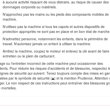
t effet.
à aucune activité risquant de vous distraire, au risque de causer des
dommages corporels ou matériels.
pouvez scanner le code QR sur l'autocollant du numéro de série (
res renseignements concernant le produit.
N'approchez pas les mains ou les pieds des composants mobiles de 
machine.
N'utilisez pas la machine si tous les capots et autres dispositifs de
protection appropriés ne sont pas en place et en bon état de marche
N'admettez personne, notamment les enfants, dans le périmètre de
travail. N'autorisez jamais un enfant à utiliser la machine.
Arrêtez la machine, coupez le moteur et enlevez la clé avant de faire
entretien ou le plein de carburant.
age ou l'entretien incorrect de cette machine peut occasionner des
dents. Pour réduire les risques d'accidents et de blessures, respectez l
ignes de sécurité qui suivent. Tenez toujours compte des mises en ga
Figure 1
alées par le symbole de sécurité (
) et la mention Prudence, Attention
er. Le non respect de ces instructions peut entraîner des blessures g
et de série
e mortelles.
r des renseignements essentiels.
Important
, pour attirer l'attention s
ordre général méritant une attention particulière.
 fois dans ce manuel et sur la machine pour identifier d'importants mess