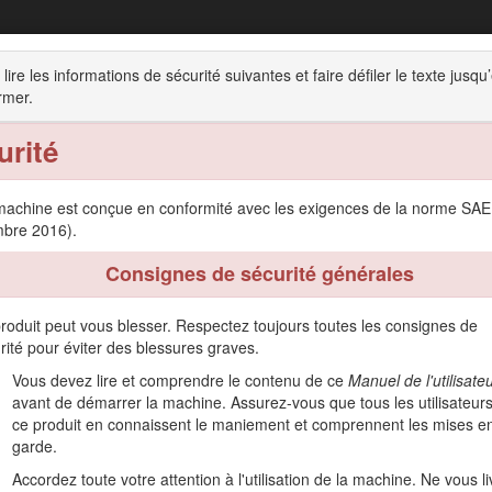
Véhicule utilitaire Workman® HD
 lire les informations de sécurité suivantes et faire défiler le texte jusq
rmer.
'ensemble du produit
Utilisation
Entretien
Remis
urité
machine est conçue en conformité avec les exigences de la norme SA
bre 2016).
Consignes de sécurité générales
 à un usage hors route pour le transport de personnes et de matériaux. L'
ême et toute personne à proximité.
roduit peut vous blesser. Respectez toujours toutes les consignes de
comment utiliser et entretenir correctement votre produit, et éviter a
rité pour éviter des blessures graves.
 du produit.
Vous devez lire et comprendre le contenu de ce
Manuel de l'utilisate
 de formation à la sécurité et à l'utilisation des produits, pour tou
avant de démarrer la machine. Assurez-vous que tous les utilisateur
res ou pour enregistrer votre produit.
ce produit en connaissent le maniement et comprennent les mises e
garde.
ièces Toro d'origine ou des renseignements complémentaires, munisse
u le service client Toro agréé. La Figure
1
indique l'emplacement des n
Accordez toute votre attention à l'utilisation de la machine. Ne vous li