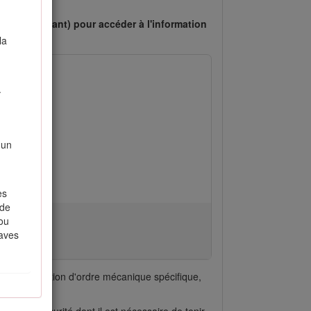
le cas échéant) pour accéder à l'information
la
.
 un
es
rde
 ou
raves
ur une information d'ordre mécanique spécifique,
ages de sécurité dont il est nécessaire de tenir