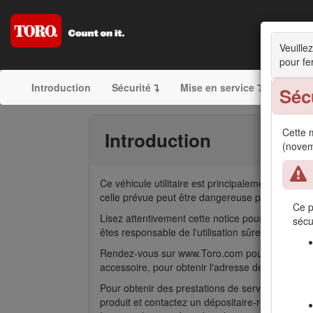
Veuillez
pour fe
Introduction
Sécurité
Mise en service
Vue d
Séc
Cette 
Introduction
(novem
Ce véhicule utilitaire est principalement destiné
celle prévue peut être dangereuse pour vous-m
Ce p
Lisez attentivement cette notice pour apprendre 
sécu
êtes responsable de l'utilisation sûre et correcte
Rendez-vous sur www.Toro.com pour tout document
accessoire, pour obtenir l'adresse des dépositai
Pour obtenir des prestations de service, des p
produit et contactez un dépositaire-réparateur o