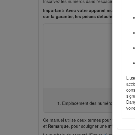
Inscrivez les numéros dans l'espace réservé à ce
Important: Avec votre appareil mobile, vous 
sur la garantie, les pièces détachées et aut
L'us
acci
cons
sign
Dang
Emplacement des numéros de modèle 
voir
Ce manuel utilise deux termes pour faire passe
et
Remarque
, pour souligner une information d'
Le symbole de sécurité (Figure
2
) apparaît à la