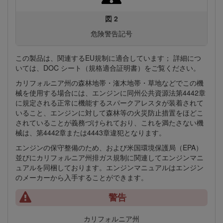
図 2
危険警告記号
この製品は、関連するEU規制に適合しています； 詳細につ
いては、DOC シート（規格適合証明書）をご覧ください。
カリフォルニア州の森林地帯・潅木地帯・草地などでこの機
械を使用する場合には、エンジンに同州公共資源法第4442章
に規定される正常に機能するスパークアレスタが装着されて
いること、エンジンに対して森林等の火災防止措置をほどこ
されていることが義務づけられており、これを満たさない機
械は、第4442章または4443章違犯となります。
エンジンの保守整備のため、および米国環境保護局（EPA）
並びにカリフォルニア州排ガス規制に関連してエンジンマニ
ュアルを同梱しております。エンジンマニュアルはエンジン
のメーカーから入手することができます。
警告
カリフォルニア州