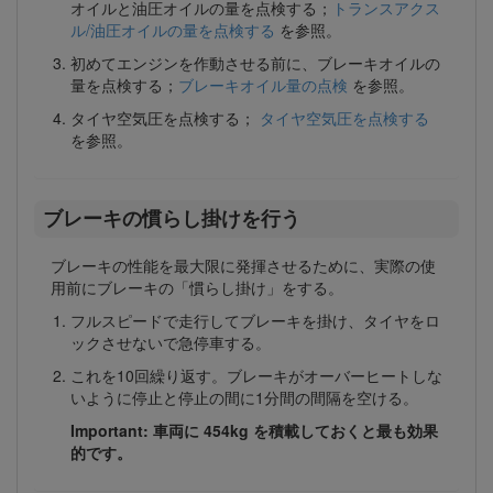
オイルと油圧オイルの量を点検する；
トランスアクス
ル/油圧オイルの量を点検する
を参照。
初めてエンジンを作動させる前に、ブレーキオイルの
量を点検する；
ブレーキオイル量の点検
を参照。
タイヤ空気圧を点検する；
タイヤ空気圧を点検する
を参照。
ブレーキの慣らし掛けを行う
ブレーキの性能を最大限に発揮させるために、実際の使
用前にブレーキの「慣らし掛け」をする。
フルスピードで走行してブレーキを掛け、タイヤをロ
ックさせないで急停車する。
これを10回繰り返す。ブレーキがオーバーヒートしな
いように停止と停止の間に1分間の間隔を空ける。
Important: 車両に 454kg を積載しておくと最も効果
的です。