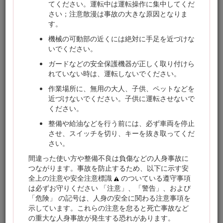
ネットで行っていただくことができます：www.Toro.com
てください。運転中は運転操作に集中してくだ
さい；注意散漫は事故の大きな原因となりま
整備について、また純正部品についてなど、分からないこと
す。
はお気軽に弊社代理店またはカスタマーサービスにおたずね
ください。お問い合わせの際には、必ず製品のモデル番号と
機械の可動部の近くには絶対に手足を近づけな
シリアル番号をお知らせください。図
1
にモデル番号とシリ
いでください。
アル番号を刻印した銘板の取り付け位置を示します。いまの
ガードなどの安全保護機器が正しく取り付けら
うちに番号をメモしておきましょう。
れていない時は、運転しないでください。
Important: シリアル番号デカルについている QR コード（無
作業場所に、無用の大人、子供、ペットなどを
い場合もあります）をモバイル機器でスキャンすると、製品
近づけないでください。子供に運転させないで
保証、パーツその他の製品情報にアクセスできます。
ください。
整備や給油などを行う前には、必ず車両を停止
させ、スイッチを切り、キーを抜き取ってくだ
さい。
間違った使い方や整備不良は負傷などの人身事故に
つながります。事故を防止するため、以下に示す安
全上の注意や安全注意標識
のついている遵守事項
は必ずお守りください 「注意」、「警告」、および
「危険」 の記号は、人身の安全に関わる注意事項を
示しています。これらの注意を怠ると死亡事故など
図 1
の重大な人身事故が発生する恐れがあります。