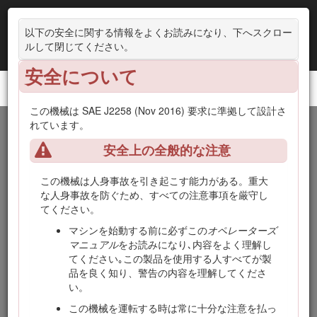
以下の安全に関する情報をよくお読みになり、下へスクロー
ルして閉じてください。
安全について
Workman® HDX-D 汎用作業車
この機械は SAE J2258 (Nov 2016) 要求に準拠して設計さ
れています。
はじめに
安全上の全般的な注意
この製品は、公道以外の場所で主に人や資材を運搬すること
を目的として製造されている汎用作業車です。この機械は本
この機械は人身事故を引き起こす能力がある。重大
来の目的から外れた使用をすると運転者本人や周囲の人間に
な人身事故を防ぐため、すべての注意事項を厳守し
危険な場合があります。
てください。
この説明書を読んで製品の運転方法や整備方法を十分に理解
マシンを始動する前に必ずこの
オペレーターズ
し、他人に迷惑の掛からないまた適切な方法でご使用くださ
マニュアル
をお読みになり､内容をよく理解し
い。この製品を適切かつ安全に使用するのはお客様の責任で
てください｡この製品を使用する人すべてが製
す。
品を良く知り、警告の内容を理解してくださ
い。
製品の安全や取り扱い講習、アクセサリなどに関する情報、
代理店についての情報の入手、お買い上げ製品の登録などを
この機械を運転する時は常に十分な注意を払っ