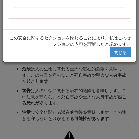
モデル番号とシリアル番号の表示場所
この他に2つの言葉で注意を促しています。
重要
「重要」は製
品の構造などについての注意点を、
注
はその他の注意点を表
しています。
この安全に関するセクションを閉じることにより、私はこのセ
危険警告記号（図
2
）は、このマニュアルと実機上とに表示
クションの内容を理解したと認めます。
され、事故防止のために守るべき重要な注意事項を示しま
閉じる
す。記号の脇に、
危険
、
警告
、または
注意
の文字表記が付き
ます。
危険
は人の生命に関わる重大な潜在的危険を意味しま
す。この注意を守らないと死亡事故や重大な人身事故
が
起こります
。
警告
は人の生命に関わる潜在的危険を意味します。こ
の注意を守らないと死亡事故や重大な人身事故が
起こ
る恐れがあります
。
注意
は安全に関わる潜在的危険を意味します。この注
意を守らないとけがをする
可能性があります
。