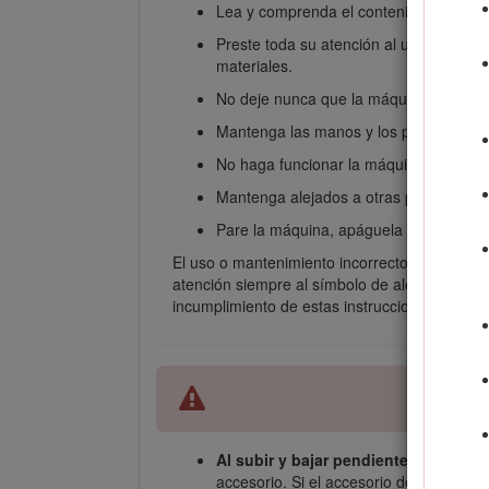
Lea y comprenda el contenido de este
Preste toda su atención al utilizar la m
materiales.
No deje nunca que la máquina sea util
Mantenga las manos y los pies alejado
No haga funcionar la máquina si no est
Mantenga alejados a otras personas y 
Pare la máquina, apáguela y retire la l
El uso o mantenimiento incorrecto de esta máq
atención siempre al símbolo de alerta de seg
incumplimiento de estas instrucciones puede d
Al subir y bajar pendientes, hágalo
accesorio. Si el accesorio de carga est