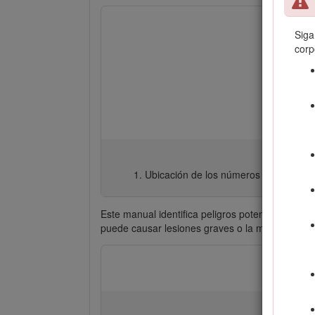
Siga
corp
Ubicación de los números de modelo y
Este manual identifica peligros potenciales y c
puede causar lesiones graves o la muerte si u