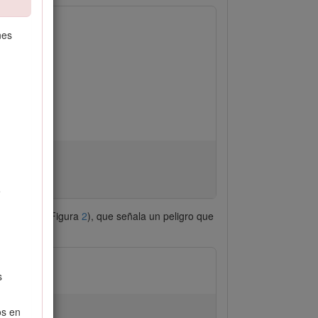
nes
e
e seguridad (Figura
2
), que señala un peligro que
s
os en