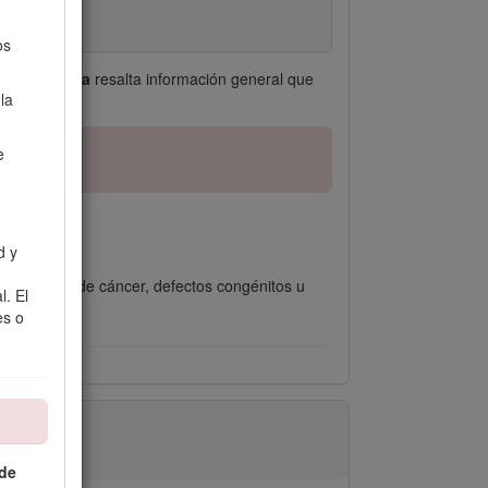
os
ecial, y
Nota
resalta información general que
la
e
d y
a causantes de cáncer, defectos congénitos u
l. El
es o
 de