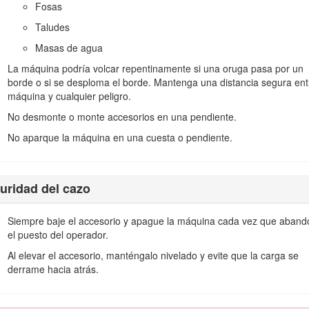
Fosas
la máquina. Con la mayoría de los demás accesorios, la parte delante
Taludes
e) de los brazos de carga en una pendiente afecta a la estabilidad de 
Masas de agua
é en pendientes.
La máquina podría volcar repentinamente si una oruga pasa por un
a importancia relacionado con los accidentes por pérdida de control y
borde o si se desploma el borde. Mantenga una distancia segura ent
a en cualquier pendiente o terreno irregular requiere extremar l
máquina y cualquier peligro.
 reglas para trabajar en pendientes. Estos procedimientos deben inclui
No desmonte o monte accesorios en una pendiente.
es seguro trabajar con la máquina. Utilice siempre el sentido común y e
No aparque la máquina en una cuesta o pendiente.
ión en las pendientes. Las condiciones del suelo pueden afectar a la 
pendiente. Si la máquina pierde tracción, vaya lentamente, cuesta abajo
uridad del cazo
i es imprescindible girar, hágalo lentamente y mantenga el extremo má
 y pendientes de forma lenta y gradual. No haga cambios bruscos de v
Siempre baje el accesorio y apague la máquina cada vez que aban
ina en una pendiente, no lo haga.
el puesto del operador.
los, puesto que un terreno desigual puede hacer que la máquina vuelqu
Al elevar el accesorio, manténgalo nivelado y evite que la carga se
derrame hacia atrás.
 máquina sobre superficies mojadas. Una reducción en la tracción podr
erreno es lo suficientemente estable para sostener la máquina.