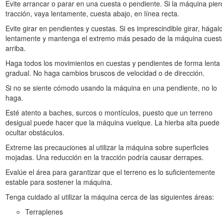
Evite arrancar o parar en una cuesta o pendiente. Si la máquina pie
Manual del operador
antes de arrancar la máquina.
tracción, vaya lentamente, cuesta abajo, en línea recta.
áquina. No realice ninguna actividad que pudiera distraerle; de lo contr
Evite girar en pendientes y cuestas. Si es imprescindible girar, hágal
lentamente y mantenga el extremo más pesado de la máquina cuest
izada por niños o por personas que no hayan recibido la formación ad
arriba.
s de componentes y accesorios en movimiento.
Haga todos los movimientos en cuestas y pendientes de forma lenta
gradual. No haga cambios bruscos de velocidad o de dirección.
án colocados y funcionando los protectores y dispositivos de seguridad
Si no se siente cómodo usando la máquina en una pendiente, no lo
a los animales domésticos de la máquina.
haga.
lave antes de realizar tareas de mantenimiento o repostaje y antes de 
Esté atento a baches, surcos o montículos, puesto que un terreno
uina puede causar lesiones. Para reducir el peligro de lesiones, cump
desigual puede hacer que la máquina vuelque. La hierba alta puede
uridad
, que significa: Cuidado, Advertencia o Peligro – instrucción rel
ocultar obstáculos.
ar lugar a lesiones personales o la muerte.
Extreme las precauciones al utilizar la máquina sobre superficies
mojadas. Una reducción en la tracción podría causar derrapes.
Evalúe el área para garantizar que el terreno es lo suficientemente
Seguridad en las pendientes
estable para sostener la máquina.
Tenga cuidado al utilizar la máquina cerca de las siguientes áreas:
 con el extremo más pesado de la máquina cuesta arriba.
La distrib
Terraplenes
á vacío, el extremo más pesado de la máquina será la parte trasera y, s