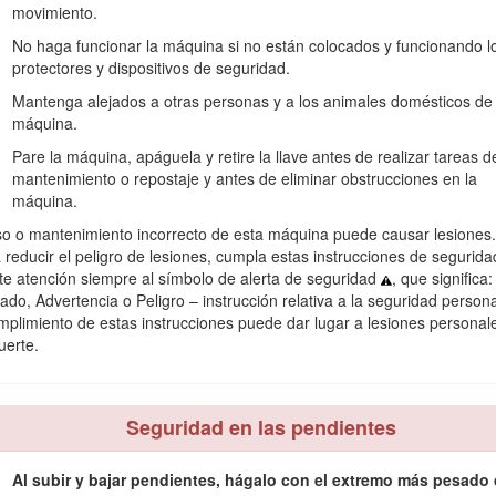
movimiento.
No haga funcionar la máquina si no están colocados y funcionando l
protectores y dispositivos de seguridad.
ormación.
Importante
llama la atención sobre información mecánica esp
Mantenga alejados a otras personas y a los animales domésticos de 
máquina.
Pare la máquina, apáguela y retire la llave antes de realizar tareas d
Advertencia
mantenimiento o repostaje y antes de eliminar obstrucciones en la
máquina.
CALIFORNIA
so o mantenimiento incorrecto de esta máquina puede causar lesiones.
 reducir el peligro de lesiones, cumpla estas instrucciones de segurida
Advertencia de la Propuesta 65
te atención siempre al símbolo de alerta de seguridad
, que significa:
xposición a sustancias químicas que el Estado de California consider
ado, Advertencia o Peligro – instrucción relativa a la seguridad persona
otros trastornos del sistema reproductor.
mplimiento de estas instrucciones puede dar lugar a lesiones personal
uerte.
Seguridad en las pendientes
Al subir y bajar pendientes, hágalo con el extremo más pesado