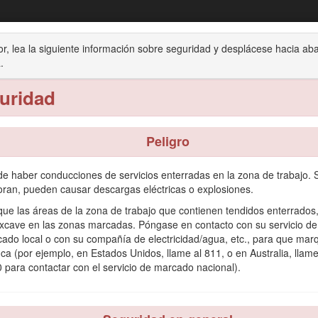
Cazo para materiales sueltos
or, lea la siguiente información sobre seguridad y desplácese hacia ab
Minicargadora compacta
.
ón
Almacenamiento
uridad
Peligro
e haber conducciones de servicios enterradas en la zona de trabajo. S
a utilizarse con una minicargadora compacta de Toro. Se ha diseñado 
oran, pueden causar descargas eléctricas o explosiones.
o para otros propósitos que los previstos podría ser peligroso para us
ue las áreas de la zona de trabajo que contienen tendidos enterrados,
ormación y seguridad o información sobre accesorios, para localizar un 
xcave en las zonas marcadas. Póngase en contacto con su servicio de
ado local o con su compañía de electricidad/agua, etc., para que mar
inas Toro o información adicional, póngase en contacto con un Servicio
inca (por ejemplo, en Estados Unidos, llame al 811, o en Australia, llame
serie de su producto. Figura
1
identifica la ubicación de los números d
 para contactar con el servicio de marcado nacional).
scanear el código QR de la pegatina del número de serie (si se i
roducto.