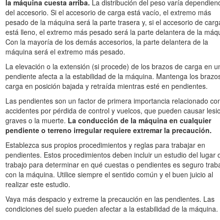
la máquina cuesta arriba.
La distribución del peso varía dependien
del accesorio. Si el accesorio de carga está vacío, el extremo más
pesado de la máquina será la parte trasera y, si el accesorio de carg
Peligro
está lleno, el extremo más pesado será la parte delantera de la máq
Con la mayoría de los demás accesorios, la parte delantera de la
máquina será el extremo más pesado.
adas en la zona de trabajo. Si se perforan, pueden causar descargas e
La elevación o la extensión (si procede) de los brazos de carga en u
contienen tendidos enterrados, y no excave en las zonas marcadas. Pó
pendiente afecta a la estabilidad de la máquina. Mantenga los brazo
ad/agua, etc., para que marquen la finca (por ejemplo, en Estados Unid
carga en posición bajada y retraída mientras esté en pendientes.
do nacional).
Las pendientes son un factor de primera importancia relacionado con
accidentes por pérdida de control y vuelcos, que pueden causar lesi
graves o la muerte.
La conducción de la máquina en cualquier
Seguridad en general
pendiente o terreno irregular requiere extremar la precaución.
Establezca sus propios procedimientos y reglas para trabajar en
pendientes. Estos procedimientos deben incluir un estudio del lugar 
dad con el fin de evitar lesiones corporales graves e incluso la muerte
trabajo para determinar en qué cuestas o pendientes es seguro trab
ajo, puesto que la máquina puede desestabilizarse y causar una pérdi
con la máquina. Utilice siempre el sentido común y el buen juicio al
realizar este estudio.
los brazos elevados o extendidos (si procede)
. Transporte siempre
Vaya más despacio y extreme la precaución en las pendientes. Las
condiciones del suelo pueden afectar a la estabilidad de la máquina.
 que contienen tendidos enterrados y otros objetos, y no excave en l