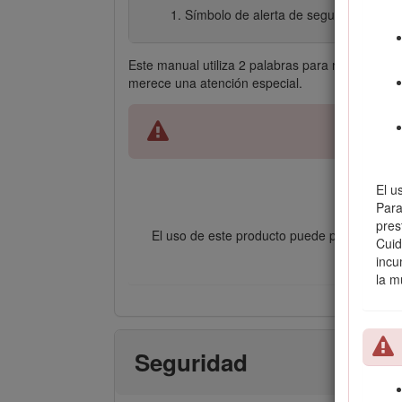
Símbolo de alerta de seguridad
Este manual utiliza 2 palabras para resaltar inf
merece una atención especial.
El u
Para
pres
El uso de este producto puede provocar la e
Cuid
incu
la m
Seguridad