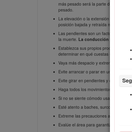
más pesado será la parte delantera de 
pesado.
La elevación o la extensión (si proced
posición bajada y retraída mientras est
Las pendientes son un factor de primer
la muerte.
La conducción de la máquin
Establezca sus propios procedimientos y
determinar en qué cuestas o pendientes 
Vaya más despacio y extreme la precauc
Evite arrancar o parar en una cuesta o 
Seg
Evite girar en pendientes y cuestas. S
Haga todos los movimientos en cuestas
Si no se siente cómodo usando la máqu
Esté atento a baches, surcos o montícu
Extreme las precauciones al utilizar la
Evalúe el área para garantizar que el t