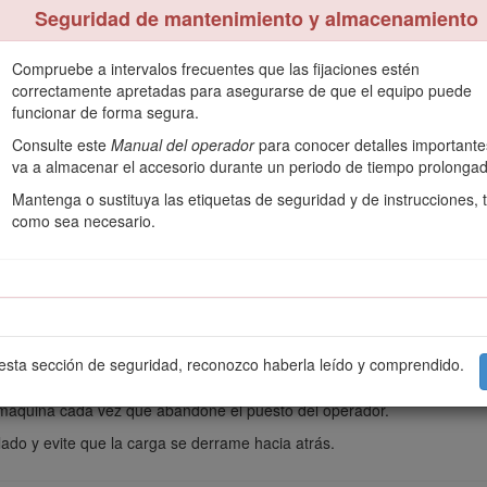
rca de las siguientes áreas:
Seguridad de mantenimiento y almacenamiento
Compruebe a intervalos frecuentes que las fijaciones estén
correctamente apretadas para asegurarse de que el equipo puede
funcionar de forma segura.
Consulte este
Manual del operador
para conocer detalles importante
va a almacenar el accesorio durante un periodo de tiempo prolongad
te si una oruga pasa por un borde o si se desploma el borde. Manteng
Mantenga o sustituya las etiquetas de seguridad y de instrucciones, t
como sea necesario.
a pendiente.
o pendiente.
 esta sección de seguridad, reconozco haberla leído y comprendido.
 máquina cada vez que abandone el puesto del operador.
lado y evite que la carga se derrame hacia atrás.