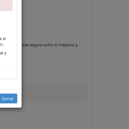
s si
o.
a una distancia segura entre la máquina y
al y
Cerrar