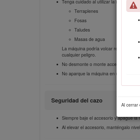
Tenga cuidado al utilizar la máquina ce
Terraplenes
Fosas
Taludes
Masas de agua
La máquina podría volcar repentinamen
cualquier peligro.
No desmonte o monte accesorios en un
No aparque la máquina en una cuesta 
Seguridad del cazo
Al cerrar
Siempre baje el accesorio y apague la
Al elevar el accesorio, manténgalo nive