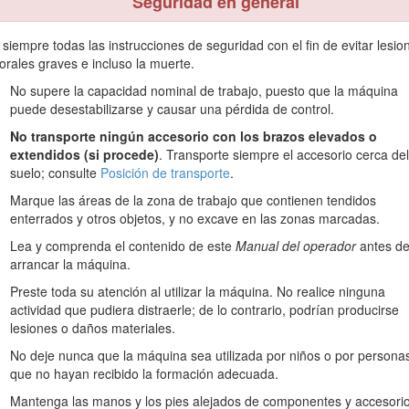
Seguridad en general
 siempre todas las instrucciones de seguridad con el fin de evitar lesio
orales graves e incluso la muerte.
No supere la capacidad nominal de trabajo, puesto que la máquina
puede desestabilizarse y causar una pérdida de control.
No transporte ningún accesorio con los brazos elevados o
extendidos (si procede)
. Transporte siempre el accesorio cerca del
suelo; consulte
Posición de transporte
.
Figura 1
Marque las áreas de la zona de trabajo que contienen tendidos
enterrados y otros objetos, y no excave en las zonas marcadas.
 de serie
Lea y comprenda el contenido de este
Manual del operador
antes d
arrancar la máquina.
ontiene mensajes de seguridad identificados por el símbolo de alerta d
Preste toda su atención al utilizar la máquina. No realice ninguna
sted no sigue las precauciones recomendadas.
actividad que pudiera distraerle; de lo contrario, podrían producirse
lesiones o daños materiales.
No deje nunca que la máquina sea utilizada por niños o por persona
que no hayan recibido la formación adecuada.
Figura 2
Mantenga las manos y los pies alejados de componentes y accesori