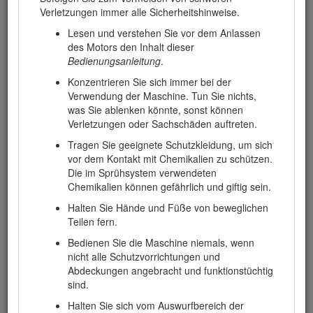
Beschädigung des Geräts zu vermeiden. Sie tragen die
Verletzungen immer alle Sicherheitshinweise.
Verantwortung für einen ordnungsgemäßen und sicheren
Lesen und verstehen Sie vor dem Anlassen
Einsatz des Geräts.
des Motors den Inhalt dieser
Besuchen Sie Toro.com für weitere Informationen,
Bedienungsanleitung
.
einschließlich Sicherheitstipps, Schulungsunterlagen,
Konzentrieren Sie sich immer bei der
Zubehörinformationen, Standort eines Händlers oder
Verwendung der Maschine. Tun Sie nichts,
Registrierung Ihres Produkts.
was Sie ablenken könnte, sonst können
Wenden Sie sich an Ihren autorisierten Service-
Verletzungen oder Sachschäden auftreten.
Vertragshändler oder Kundendienst, wenn Sie eine
Tragen Sie geeignete Schutzkleidung, um sich
Serviceleistung, Toro Originalersatzteile oder zusätzliche
vor dem Kontakt mit Chemikalien zu schützen.
Informationen benötigen. Halten Sie hierfür die Modell- und
Die im Sprühsystem verwendeten
Seriennummern Ihres Produkts griffbereit. In Bild
1
ist
Chemikalien können gefährlich und giftig sein.
angegeben, wo an dem Produkt die Modell- und die
Seriennummer angebracht sind. Tragen Sie hier die Modell-
Halten Sie Hände und Füße von beweglichen
und Seriennummern des Geräts ein.
Teilen fern.
Important: Wichtig: Scannen Sie mit Ihrem Mobilgerät
Bedienen Sie die Maschine niemals, wenn
den QR-Code auf dem Seriennummernaufkleber (falls
nicht alle Schutzvorrichtungen und
vorhanden), um auf Garantie-, Ersatzteil- oder andere
Abdeckungen angebracht und funktionstüchtig
Produktinformationen zuzugreifen.
sind.
Halten Sie sich vom Auswurfbereich der