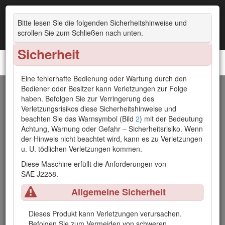
Bitte lesen Sie die folgenden Sicherheitshinweise und
scrollen Sie zum Schließen nach unten.
Sicherheit
Sprühfahrzeug Multi Pro® WM
Eine fehlerhafte Bedienung oder Wartung durch den
Bediener oder Besitzer kann Verletzungen zur Folge
Einführung
haben. Befolgen Sie zur Verringerung des
Verletzungsrisikos diese Sicherheitshinweise und
Bei ordnungsgemäßer Installation verwandelt dieses
beachten Sie das Warnsymbol (Bild
2
) mit der Bedeutung
Anbaugerät ein Fahrzeug in ein spezielles
Achtung, Warnung oder Gefahr – Sicherheitsrisiko. Wenn
Rasensprühfahrzeug und ist für den Einsatz durch
der Hinweis nicht beachtet wird, kann es zu Verletzungen
professionelle, geschulte Bediener in gewerblichen
u. U. tödlichen Verletzungen kommen.
Anwendungen vorgesehen. Es ist hauptsächlich für das
Diese Maschine erfüllt die Anforderungen von
Sprühen von Gras auf gepflegten Grünflächen in
SAE J2258.
Parkanlagen, Golfplätzen, Sportplätzen und öffentlichen
Anlagen gedacht.
Allgemeine Sicherheit
Lesen Sie diese Informationen sorgfältig durch, um sich mit
dem ordnungsgemäßen Einsatz und der Wartung des
Dieses Produkt kann Verletzungen verursachen.
Geräts vertraut zu machen und Verletzungen und eine
Befolgen Sie zum Vermeiden von schweren