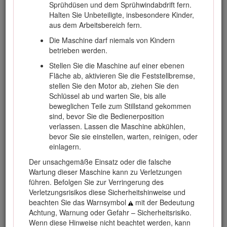
Sprühdüsen und dem Sprühwindabdrift fern.
Halten Sie Unbeteiligte, insbesondere Kinder,
aus dem Arbeitsbereich fern.
Die Maschine darf niemals von Kindern
betrieben werden.
Stellen Sie die Maschine auf einer ebenen
Fläche ab, aktivieren Sie die Feststellbremse,
stellen Sie den Motor ab, ziehen Sie den
Schlüssel ab und warten Sie, bis alle
beweglichen Teile zum Stillstand gekommen
Bild 1
sind, bevor Sie die Bedienerposition
verlassen. Lassen die Maschine abkühlen,
Position der Modell- und Seriennummern
bevor Sie sie einstellen, warten, reinigen, oder
einlagern.
In dieser Anleitung werden potenzielle Gefahren angeführt
Der unsachgemäße Einsatz oder die falsche
und Sicherheitshinweise werden vom Sicherheitswarnsymbol
Wartung dieser Maschine kann zu Verletzungen
(Bild
2
) gekennzeichnet. Dieses Warnsymbol weist auf eine
führen. Befolgen Sie zur Verringerung des
Gefahr hin, die zu schweren oder tödlichen Verletzungen
Verletzungsrisikos diese Sicherheitshinweise und
führen kann, wenn Sie die empfohlenen
beachten Sie das Warnsymbol
mit der Bedeutung
Sicherheitsvorkehrungen nicht einhalten.
Achtung, Warnung oder Gefahr – Sicherheitsrisiko.
Wenn diese Hinweise nicht beachtet werden, kann