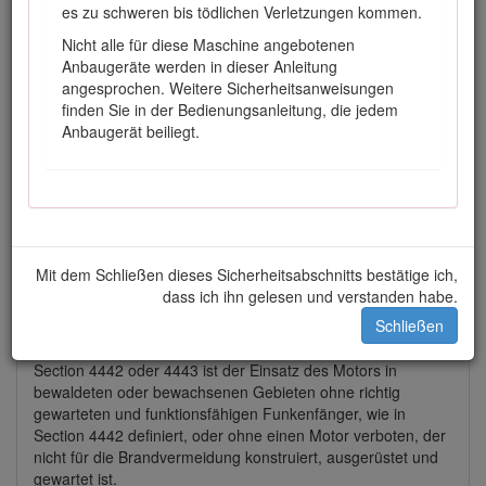
es zu schweren bis tödlichen Verletzungen kommen.
Nicht alle für diese Maschine angebotenen
Anbaugeräte werden in dieser Anleitung
Bild 2
angesprochen. Weitere Sicherheitsanweisungen
Sicherheitswarnsymbol
finden Sie in der Bedienungsanleitung, die jedem
Anbaugerät beiliegt.
In dieser Anleitung werden zwei Begriffe zur Hervorhebung
von Informationen verwendet.
Wichtig
weist auf spezielle
mechanische Informationen hin, und
Hinweis
hebt
allgemeine Informationen hervor, die Ihre besondere
Beachtung verdienen.
Dieses Produkt erfüllt alle relevanten europäischen
Mit dem Schließen dieses Sicherheitsabschnitts bestätige ich,
Richtlinien; weitere Details finden Sie in der
dass ich ihn gelesen und verstanden habe.
produktspezifischen Konformitätserklärung (DOC).
Schließen
Entsprechend dem California Public Resource Code
Section 4442 oder 4443 ist der Einsatz des Motors in
bewaldeten oder bewachsenen Gebieten ohne richtig
gewarteten und funktionsfähigen Funkenfänger, wie in
Section 4442 definiert, oder ohne einen Motor verboten, der
nicht für die Brandvermeidung konstruiert, ausgerüstet und
gewartet ist.