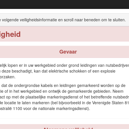
Hydraulische schuif van 122 cm
 volgende veiligheidsinformatie en scroll naar beneden om te sluiten.
Compacte werktuigdragers
ligheid
achine
Gebruiksaanwijzing
Onderhoud
Stalling
Gevaar
lijk lopen er in uw werkgebied onder grond leidingen van nutsbedrijve
u deze beschadigt, kan dat elektrische schokken of een explosie
uik met een Toro compacte werktuigdrager. De schuifhoek wordt hydra
orzaken.
t product gebruiken voor andere doeleinden dan het bedoelde gebruik k
 dat de ondergrondse kabels en leidingen gemarkeerd worden op de
weet hoe u dit product op de juiste wijze moet gebruiken en onderhoud
tie of in het werkgebied en ontwijk de gemarkeerde gebieden. Neem
ste en veilige gebruik van de machine.
act op met de plaatselijke markeringsdienst of het betreffende nutsbedri
e locatie te laten markeren (bel bijvoorbeeld in de Verenigde Staten 81
sief veiligheidstips, instructiemateriaal, informatie over accessoires,
ustralië 1100 voor de nationale markeringsdienst).
vullende informatie nodig hebt, kunt u contact opnemen met een erkend
n het serienummer van het product te vermelden. Het model- en serienu