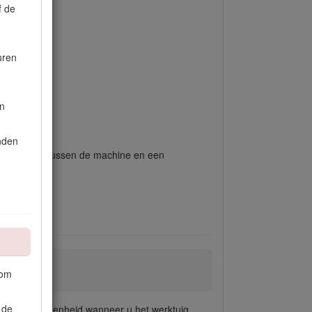
f de
uren
en
nden
lige afstand tussen de machine en een
 om
 de
de tractie-eenheid wanneer u het werktuig