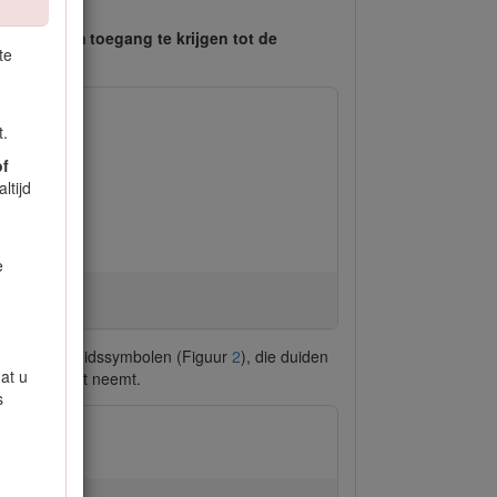
scannen om toegang te krijgen tot de
te
t.
of
ltijd
e
nde veiligheids­symbolen (Figuur
2
), die duiden
at u
n niet in acht neemt.
s