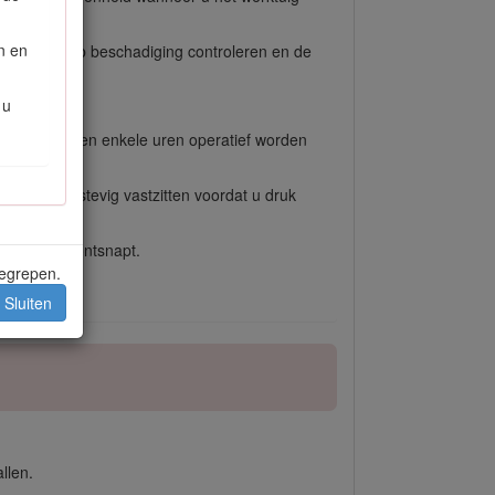
jn en
ig grondig op beschadiging controleren en de
 u
tof moet binnen enkele uren operatief worden
en fittings stevig vastzitten voordat u druk
 vloeistof ontsnapt.
begrepen.
Sluiten
llen.