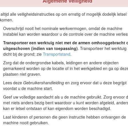
Algemene veiligheid
teren in de ruimte hieronder.
e QR-code op het plaatje met het serienummer (indien aanwezig) 
 altijd alle veiligheidsinstructies op om ernstig of mogelijk dodelijk letsel 
matie.
rkomen.
Overschrijd nooit het nominale werkvermogen, omdat de machine
instabiel kan worden waardoor u de controle over de machine verlies
Transporteer een werktuig niet met de armen omhooggebracht 
uitgeschoven (indien van toepassing)
. Transporteer het werktuig a
dicht bij de grond; zie
Transportstand
.
Zorg dat de ondergrondse kabels, leidingen en andere objecten
gemarkeerd worden op de locatie of in het werkgebied en ga op dez
plaatsen niet graven.
Figuur 1
Lees deze
Gebruikershandleiding
en zorg ervoor dat u deze begrijpt
voordat u de machine start.
ijke gevaren en een aantal veiligheidsberichten genoemd met de volge
Geef uw volledige aandacht als u de machine gebruikt. Zorg ervoor d
 letsel of de dood tot gevolg kan hebben als u de veiligheidsvoorschrifte
met niets anders bezig bent waardoor u kunt worden afgeleid, ander
kan er letsel ontstaan of kan eigendom worden beschadigd.
Laat kinderen of personen die geen instructie hebben ontvangen de
machine nooit gebruiken.