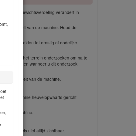
richt.
De gewichtsverdeling verandert in
omt,
p de stabiliteit van de machine. Houd de
n
. Dit kan leiden tot ernstig of dodelijke
oet u zeker het terrein onderzoeken om na te
delingsvermogen wanneer u dit onderzoek
p de stabiliteit van de machine.
jn af.
moet
et
 van de machine heuvelopwaarts gericht
len,
ng van de machine.
e
jn obstakels niet altijd zichtbaar.