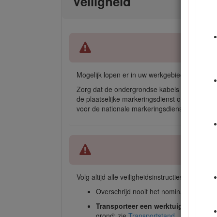
Veiligheid
Mogelijk lopen er in uw werkgebied onder gro
Zorg dat de ondergrondse kabels en leidinge
de plaatselijke markeringsdienst of het betref
voor de nationale markeringsdienst).
Volg altijd alle veiligheidsinstructies op om er
Overschrijd nooit het nominale werkve
Transporteer een werktuig niet met
grond; zie
Transportstand
.