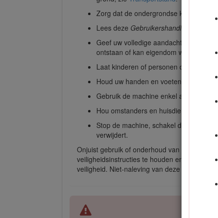
Zorg dat de ondergrondse kabels, leidi
Lees deze
Gebruikershandleiding
en zo
Geef uw volledige aandacht als u de ma
ontstaan of kan eigendom worden besc
Laat kinderen of personen die geen in
Houd uw handen en voeten uit de buur
Gebruik de machine enkel als de scher
Hou omstanders en huisdieren uit de b
Stop de machine, schakel de machine ui
verwijdert.
Onjuist gebruik of onderhoud van deze machine
veiligheidsinstructies te houden en altijd op 
veiligheid. Niet-naleving van deze instructies ka