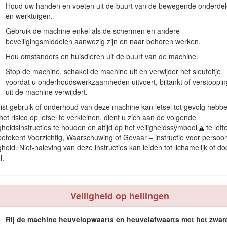
Figuur 2
Houd uw handen en voeten uit de buurt van de bewegende onderde
en werktuigen.
Gebruik de machine enkel als de schermen en andere
beveiligingsmiddelen aanwezig zijn en naar behoren werken.
ruikt om uw aandacht op bijzondere informatie te vestigen.
Belangrij
atie aan die bijzondere aandacht verdient.
Hou omstanders en huisdieren uit de buurt van de machine.
richtlijnen. Zie voor meer informatie de inbouwverklaring aan het eind
Stop de machine, schakel de machine uit en verwijder het sleuteltje
voordat u onderhoudswerkzaamheden uitvoert, bijtankt of verstoppi
uit de machine verwijdert.
Waarschuwing
ist gebruik of onderhoud van deze machine kan letsel tot gevolg hebbe
et risico op letsel te verkleinen, dient u zich aan de volgende
CALIFORNIË
igheidsinstructies te houden en altijd op het veiligheidssymbool
te lett
betekent Voorzichtig, Waarschuwing of Gevaar – instructie voor persoon
Proposition 65 Waarschuwing
igheid. Niet-naleving van deze instructies kan leiden tot lichamelijk of dod
stelling aan chemische stoffen waarvan de Staat Californië weet dat ze
l.
aan het voortplantingssysteem veroorzaken.
Veiligheid op hellingen
Rij de machine heuvelopwaarts en heuvelafwaarts met het zwar