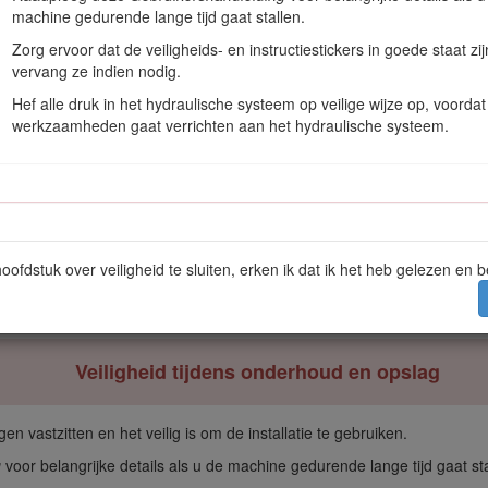
machine gedurende lange tijd gaat stallen.
Zorg ervoor dat de veiligheids- en instructiestickers in goede staat zi
, moet u de motor uitschakelen, het sleuteltje verwijderen, het werktu
vervang ze indien nodig.
 opnieuw te starten en te gebruiken.
Hef alle druk in het hydraulische systeem op veilige wijze op, voordat
r u de machine uitschakelt of de bestuurderspositie verlaat.
werkzaamheden gaat verrichten aan het hydraulische systeem.
hydraulische vloeistof is geïnjecteerd in de huid. Geïnjecteerde vloeis
en leidingen in goede staat verkeren en alle hydraulische aansluitingen 
n kleine lekgaten of spuitmonden waaruit onder hoge druk hydraulische
hoofdstuk over veiligheid te sluiten, erken ik dat ik het heb gelezen en 
eem opsporen met behulp van karton of papier.
Veiligheid tijdens onderhoud en opslag
en vastzitten en het veilig is om de installatie te gebruiken.
g
voor belangrijke details als u de machine gedurende lange tijd gaat sta