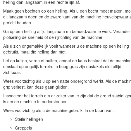
helling dan langzaam in een rechte lijn af.
ngen en andere objecten gemarkeerd worden op de locatie of in het we
Maak geen bochten op een helling. Als u een bocht moet maken, mo
dit langzaam doen en de zware kant van de machine heuvelopwaart
rg ervoor dat u deze begrijpt voordat u de machine start.
gericht houden.
chine gebruikt. Zorg ervoor dat u met niets anders bezig bent waardoor
Ga op een helling altijd langzaam en behoedzaam te werk. Verander 
hadigd.
plotseling de snelheid of de rijrichting van de machine.
structie hebben ontvangen de machine nooit gebruiken.
Als u zich ongemakkelijk voelt wanneer u de machine op een helling
t van de bewegende onderdelen en werktuigen.
gebruikt, maai die helling dan niet.
men en andere beveiligingsmiddelen aanwezig zijn en naar behoren w
Let op kuilen, voren of bulten, omdat de kans bestaat dat de machin
omslaat op ongelijk terrein. In hoog gras zijn obstakels niet altijd
uurt van de machine.
zichtbaar.
t en verwijder het sleuteltje voordat u onderhoudswerkzaamheden uitvo
Wees voorzichtig als u op een natte ondergrond werkt. Als de machi
grip verliest, kan deze gaan glijden.
 kan letsel tot gevolg hebben. Om het risico op letsel te verkleinen, 
Inspecteer het terrein om er zeker van te zijn dat de grond stabiel g
het veiligheidssymbool
te letten, dat betekent Voorzichtig, Waarschuwin
is om de machine te ondersteunen.
n leiden tot lichamelijk of dodelijk letsel.
Wees voorzichtig als u de machine gebruikt in de buurt van:
Steile hellingen
Veiligheid op hellingen
Greppels