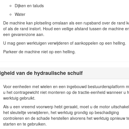
Dijken en taluds
uvelafwaarts met het zware uiteinde naar de top van de heuvel ge
Water
 maakt de voorzijde van de machine tot het zware uiteinde.
De machine kan plotseling omslaan als een rupsband over de rand k
t of strekt (indien van toepassing) op een helling, heeft dit invloed o
of als de rand instort. Houd een veilige afstand tussen de machine e
n als u op een helling rijdt.
een gevarenzone aan.
dat de bestuurder de controle over de machine verliest en deze omkantelt
U mag geen werktuigen verwijderen of aankoppelen op een helling.
en of oneffen terrein vereist altijd extra voorzichtigheid.
Parkeer de machine niet op een helling.
ten op voor werken op hellingen. Als onderdeel van deze procedures m
veilig kunt gebruiken. Gebruik altijd uw gezond verstand en uw beoor
ligheid van de hydraulische schuif
rzichtig op hellingen. De toestand van de grond kan van invloed zijn o
ls de machine grip verliest, rijd de helling dan langzaam in een rechte li
Voor eenheden met wielen en een ingebouwd bestuurdersplatform 
u het contragewicht niet monteren op de tractie-eenheid wanneer u h
 u een bocht moet maken, moet u dit langzaam doen en de zware kant
werktuig gebruikt.
Als u een vreemd voorwerp hebt geraakt, moet u de motor uitschake
hoedzaam te werk. Verander niet plotseling de snelheid of de rijrichti
het sleuteltje verwijderen, het werktuig grondig op beschadiging
u de machine op een helling gebruikt, maai die helling dan niet.
controleren en de schade herstellen alvorens het werktuig opnieuw t
starten en te gebruiken.
 kans bestaat dat de machine omslaat op ongelijk terrein. In hoog gras zi