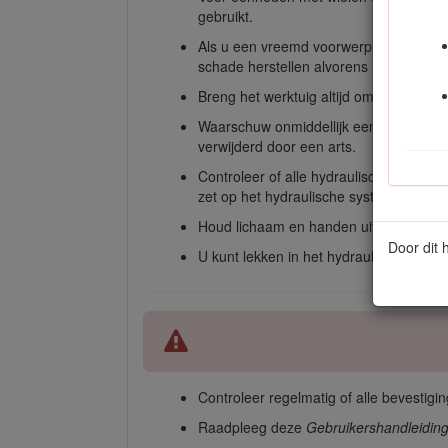
gebruikt.
Als u een vreemd voorwerp hebt geraakt
schade herstellen alvorens het werktuig
Breng het werktuig altijd omlaag wannee
Waarschuw onmiddellijk een arts als er 
verwijderd door een arts.
Controleer of alle hydraulische slangen 
zet op het hydraulische systeem.
Houd lichaam en handen uit de buurt va
Door dit 
U kunt lekken in het hydraulische syst
Controleer regelmatig of alle bevestiging
Raadpleeg deze
Gebruikershandleidin