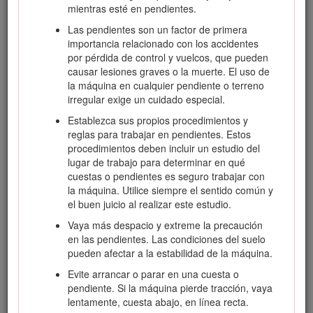
mientras esté en pendientes.
Las pendientes son un factor de primera
importancia relacionado con los accidentes
Seguridad
por pérdida de control y vuelcos, que pueden
causar lesiones graves o la muerte. El uso de
la máquina en cualquier pendiente o terreno
Peligro
irregular exige un cuidado especial.
Establezca sus propios procedimientos y
Puede haber conducciones de servicios enterradas en
reglas para trabajar en pendientes. Estos
la zona de trabajo. Si se perforan, pueden causar
procedimientos deben incluir un estudio del
descargas eléctricas o explosiones.
lugar de trabajo para determinar en qué
cuestas o pendientes es seguro trabajar con
Marque las áreas de la zona de trabajo que contienen
la máquina. Utilice siempre el sentido común y
tendidos enterrados, y no excave en las zonas
el buen juicio al realizar este estudio.
marcadas. Póngase en contacto con su servicio de
marcado local o con su compañía de electricidad/agua,
Vaya más despacio y extreme la precaución
etc., para que marquen la finca (por ejemplo, en
en las pendientes. Las condiciones del suelo
Estados Unidos, llame al 811, o en Australia, llame al
pueden afectar a la estabilidad de la máquina.
1100 para contactar con el servicio de marcado
Evite arrancar o parar en una cuesta o
nacional).
pendiente. Si la máquina pierde tracción, vaya
lentamente, cuesta abajo, en línea recta.