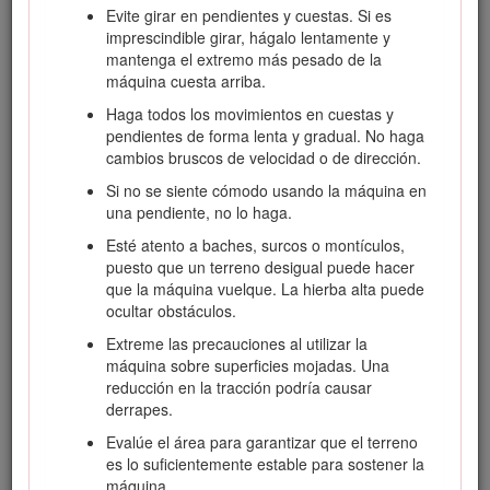
Evite girar en pendientes y cuestas. Si es
Seguridad en general
imprescindible girar, hágalo lentamente y
mantenga el extremo más pesado de la
Siga siempre todas las instrucciones de seguridad con
máquina cuesta arriba.
el fin de evitar lesiones corporales graves e incluso la
muerte.
Haga todos los movimientos en cuestas y
pendientes de forma lenta y gradual. No haga
No supere la capacidad nominal de trabajo,
cambios bruscos de velocidad o de dirección.
puesto que la máquina puede desestabilizarse y
causar una pérdida de control.
Si no se siente cómodo usando la máquina en
una pendiente, no lo haga.
No transporte ningún accesorio con los
brazos elevados o extendidos (si procede)
.
Esté atento a baches, surcos o montículos,
Transporte siempre el accesorio cerca del suelo;
puesto que un terreno desigual puede hacer
consulte
Posición de transporte
.
que la máquina vuelque. La hierba alta puede
ocultar obstáculos.
Marque las áreas de la zona de trabajo que
contienen tendidos enterrados y otros objetos, y
Extreme las precauciones al utilizar la
no excave en las zonas marcadas.
máquina sobre superficies mojadas. Una
reducción en la tracción podría causar
Lea y comprenda el contenido de este
Manual
derrapes.
del operador
antes de arrancar la máquina.
Evalúe el área para garantizar que el terreno
Preste toda su atención al utilizar la máquina. No
es lo suficientemente estable para sostener la
realice ninguna actividad que pudiera distraerle;
máquina.