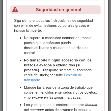
Puede ponerse en contacto con Toro directamente en
Seguridad en general
www.Toro.com si desea materiales de formación y seguridad
o información sobre accesorios, para localizar un distribuidor
Siga siempre todas las instrucciones de seguridad
o para registrar su producto.
con el fin de evitar lesiones corporales graves e
Cuando necesite asistencia técnica, piezas genuinas Toro o
incluso la muerte.
información adicional, póngase en contacto con un
No supere la capacidad nominal de trabajo,
Distribuidor de Servicio Autorizado o con Asistencia al
puesto que la máquina puede
Cliente Toro, y tenga a mano los números de modelo y serie
desestabilizarse y causar una pérdida de
de su producto. Figura
1
identifica la ubicación de los
control.
números de modelo y serie en el producto. Escriba los
números en el espacio provisto.
No transporte ningún accesorio con los
brazos elevados o extendidos (si
Important: Con su dispositivo móvil, puede escanear el
procede)
. Transporte siempre el accesorio
código QR de la pegatina del número de serie (si se
cerca del suelo; consulte
Posición de
incluye) para acceder a información sobre la garantía,
transporte
.
las piezas y otros datos sobre el producto.
Marque las áreas de la zona de trabajo que
contienen tendidos enterrados y otros objetos,
y no excave en las zonas marcadas.
Lea y comprenda el contenido de este
Manual
del operador
antes de arrancar la máquina.