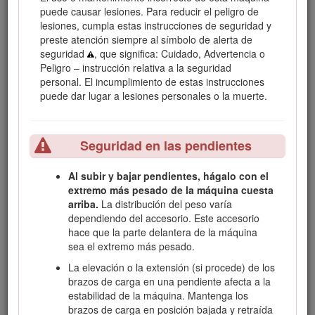
Símbolo de alerta de seguridad
puede causar lesiones. Para reducir el peligro de
lesiones, cumpla estas instrucciones de seguridad y
preste atención siempre al símbolo de alerta de
Este manual utiliza 2 palabras para resaltar información.
seguridad
, que significa: Cuidado, Advertencia o
Importante
llama la atención sobre información mecánica
Peligro – instrucción relativa a la seguridad
especial, y
Nota
resalta información general que merece
personal. El incumplimiento de estas instrucciones
una atención especial.
puede dar lugar a lesiones personales o la muerte.
Este producto cumple todas las directivas europeas
aplicables. Para obtener más detalles, consulte la
Declaración de Incorporación (DOI) al final de esta
Seguridad en las pendientes
publicación.
Advertencia
Al subir y bajar pendientes, hágalo con el
extremo más pesado de la máquina cuesta
arriba.
La distribución del peso varía
CALIFORNIA
dependiendo del accesorio. Este accesorio
Advertencia de la Propuesta 65
hace que la parte delantera de la máquina
sea el extremo más pesado.
El uso de este producto puede provocar la exposición a
sustancias químicas que el Estado de California
La elevación o la extensión (si procede) de los
considera causantes de cáncer, defectos congénitos u
brazos de carga en una pendiente afecta a la
otros trastornos del sistema reproductor.
estabilidad de la máquina. Mantenga los
brazos de carga en posición bajada y retraída