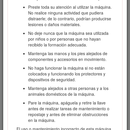
Preste toda su atención al utilizar la máquina.
No realice ninguna actividad que pudiera
distraerle; de lo contrario, podrían producirse
lesiones o daños materiales.
No deje nunca que la máquina sea utilizada
por niños o por personas que no hayan
recibido la formación adecuada.
Figura 1
Mantenga las manos y los pies alejados de
Ubicación de los números de modelo y de serie
componentes y accesorios en movimiento.
No haga funcionar la máquina si no están
Este manual identifica peligros potenciales y contiene
colocados y funcionando los protectores y
mensajes de seguridad identificados por el símbolo de alerta
dispositivos de seguridad.
de seguridad (Figura
2
), que señala un peligro que puede
Mantenga alejados a otras personas y a los
causar lesiones graves o la muerte si usted no sigue las
animales domésticos de la máquina.
precauciones recomendadas.
Pare la máquina, apáguela y retire la llave
antes de realizar tareas de mantenimiento o
repostaje y antes de eliminar obstrucciones
en la máquina.
Figura 2
El uso o mantenimiento incorrecto de esta máquina