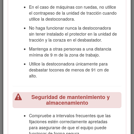
Peligro – instrucción relativa a la seguridad personal. El
En el caso de máquinas con ruedas, no utilice
incumplimiento de estas instrucciones puede dar lugar
el contrapeso de la unidad de tracción cuando
a lesiones personales o la muerte.
utilice la destoconadora.
No haga funcionar nunca la destoconadora
sin tener instalado el protector en la unidad de
Seguridad en las pendientes
tracción y la coraza en el desbastador.
Mantenga a otras personas a una distancia
Al subir y bajar pendientes, hágalo con el
mínima de 9 m de la zona de trabajo.
extremo más pesado de la máquina cuesta
arriba.
La distribución del peso varía
Utilice la destoconadora únicamente para
dependiendo del accesorio. Este accesorio hace
desbastar tocones de menos de 91 cm de
que la parte delantera de la máquina sea el
alto.
extremo más pesado.
La elevación o la extensión (si procede) de los
brazos de carga en una pendiente afecta a la
Seguridad de mantenimiento y
almacenamiento
estabilidad de la máquina. Mantenga los brazos
de carga en posición bajada y retraída mientras
esté en pendientes.
Compruebe a intervalos frecuentes que las
fijaciones estén correctamente apretadas
Las pendientes son un factor de primera
para asegurarse de que el equipo puede
importancia relacionado con los accidentes por
funcionar de forma segura.