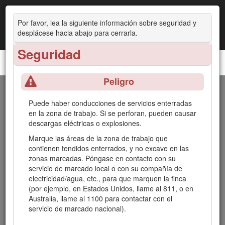
Por favor, lea la siguiente información sobre seguridad y
desplácese hacia abajo para cerrarla.
Seguridad
Destoconadora
Peligro
Introducción
Puede haber conducciones de servicios enterradas
en la zona de trabajo. Si se perforan, pueden causar
Esta máquina está diseñada para ser usada con
descargas eléctricas o explosiones.
portaimplementos compactos de Toro para desbastar y
eliminar troncos de árboles y raíces superficiales. No está
Marque las áreas de la zona de trabajo que
diseñada para cortar rocas u otros materiales que no sean
contienen tendidos enterrados, y no excave en las
la madera y la tierra que hay alrededor de un tocón. El uso
zonas marcadas. Póngase en contacto con su
de este producto para otros propósitos que los previstos
servicio de marcado local o con su compañía de
podría ser peligroso para usted y para otras personas.
electricidad/agua, etc., para que marquen la finca
(por ejemplo, en Estados Unidos, llame al 811, o en
Lea este manual detenidamente para aprender a utilizar y
Australia, llame al 1100 para contactar con el
mantener correctamente su producto, y para evitar lesiones
servicio de marcado nacional).
y daños al producto. Usted es el responsable de utilizar el
producto de forma correcta y segura.