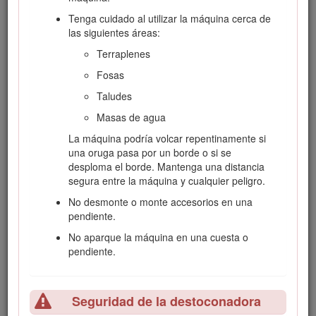
de lo contrario, podrían producirse lesiones o
daños materiales.
Tenga cuidado al utilizar la máquina cerca de
las siguientes áreas:
No deje nunca que la máquina sea utilizada por
niños o por personas que no hayan recibido la
Terraplenes
formación adecuada.
Fosas
Mantenga las manos y los pies alejados de
Taludes
componentes y accesorios en movimiento.
Masas de agua
No haga funcionar la máquina si no están
colocados y funcionando los protectores y
La máquina podría volcar repentinamente si
dispositivos de seguridad.
una oruga pasa por un borde o si se
desploma el borde. Mantenga una distancia
Mantenga alejados a otras personas y a los
segura entre la máquina y cualquier peligro.
animales domésticos de la máquina.
No desmonte o monte accesorios en una
Pare la máquina, apáguela y retire la llave antes
pendiente.
de realizar tareas de mantenimiento o repostaje y
antes de eliminar obstrucciones en la máquina.
No aparque la máquina en una cuesta o
pendiente.
El uso o mantenimiento incorrecto de esta máquina
puede causar lesiones. Para reducir el peligro de
lesiones, cumpla estas instrucciones de seguridad y
preste atención siempre al símbolo de alerta de
Seguridad de la destoconadora
seguridad
, que significa: Cuidado, Advertencia o