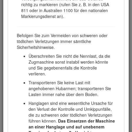
richtig zu markieren (rufen Sie z. B. in den USA
Verantwortung für einen ordnungsgemäßen und sicheren
811 oder in Australien 1100 für den nationalen
Einsatz des Geräts.
Markierungsdienst an).
Besuchen Sie Toro.com, hinsichtlich Produktsicherheit und
Schulungsunterlagen, Zubehörinformationen, Standort eines
Händlers, oder Registrierung des Produkts.
Befolgen Sie zum Vermeiden von schweren oder
Wenden Sie sich an Ihren autorisierten Service-
tödlichen Verletzungen immer sämtliche
Vertragshändler oder Kundendienst, wenn Sie eine
Sicherheitshinweise.
Serviceleistung, Originalersatzteile von Toro oder zusätzliche
Überschreiten Sie nicht die Nennlast, da die
Informationen benötigen. Halten Sie hierfür die Modell- und
Zugmaschine sonst instabil werden könnte
Seriennummern Ihres Produkts griffbereit. In Bild
1
ist
und Sie gegebenenfalls die Kontrolle
angegeben, wo an dem Produkt die Modell- und die
verlieren.
Seriennummer angebracht sind. Tragen Sie hier die Modell-
und Seriennummern des Geräts ein.
Transportieren Sie keine Last mit
angehobenen Hubarmen; transportieren Sie
Important: Scannen Sie mit Ihrem Mobilgerät den QR-
Lasten immer nahe über dem Boden.
Code auf dem Seriennummernaufkleber (falls
vorhanden), um auf Garantie-, Ersatzteil- oder andere
Hanglagen sind eine wesentliche Ursache für
Produktinformationen zuzugreifen.
den Verlust der Kontrolle und Umkippunfälle,
die zu schweren oder tödlichen Verletzungen
führen können.
Das Einsetzen der Maschine
an einer Hanglage und auf unebenem