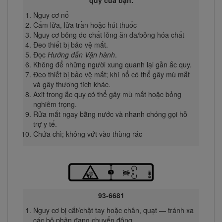
quy của bạn.
Nguy cơ nổ
Cấm lửa, lửa trần hoặc hút thuốc
Nguy cơ bỏng do chất lỏng ăn da/bỏng hóa chất
Đeo thiết bị bảo vệ mắt.
Đọc
Hướng dẫn Vận hành
.
Không để những người xung quanh lại gần ắc quy.
Đeo thiết bị bảo vệ mắt; khí nổ có thể gây mù mắt
và gây thương tích khác.
Axit trong ắc quy có thể gây mù mắt hoặc bỏng
nghiêm trọng.
Rửa mắt ngay bằng nước và nhanh chóng gọi hỗ
trợ y tế.
Chứa chì; không vứt vào thùng rác
93-6681
Nguy cơ bị cắt/chặt tay hoặc chân, quạt — tránh xa
các bộ phận đang chuyển động.