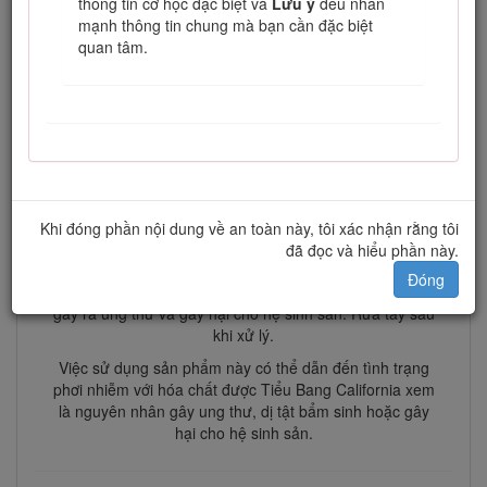
thông tin cơ học đặc biệt và
Lưu ý
đều nhấn
mạnh thông tin chung mà bạn cần đặc biệt
Cảnh báo
quan tâm.
CALIFORNIA
Cảnh báo theo Dự luật 65
Khói thải từ động cơ diesel và một số thành phần của
khí thải đó được Tiểu bang California xem là nguyên
nhân gây ung thư, dị tật bẩm sinh và gây hại cho hệ
sinh sản.
Khi đóng phần nội dung về an toàn này, tôi xác nhận rằng tôi
Cọc bình ắc quy, thiết bị đầu cuối và phụ kiện liên quan
đã đọc và hiểu phần này.
đến ắc quy có chứa chì và các hợp chất của chì, các
Đóng
hóa chất được Tiểu bang California xem là nguyên nhân
gây ra ung thư và gây hại cho hệ sinh sản. Rửa tay sau
khi xử lý.
Việc sử dụng sản phẩm này có thể dẫn đến tình trạng
phơi nhiễm với hóa chất được Tiểu Bang California xem
là nguyên nhân gây ung thư, dị tật bẩm sinh hoặc gây
hại cho hệ sinh sản.