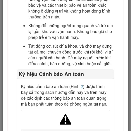
bảo vệ và các thiết bị bảo vệ an toàn khác
Hãy truy cập www.Toro.com để biết thêm thông tin, bao gồm
không ở đúng vị trí và không hoạt động bình
những lời khuyên về an toàn, tài liệu đào tạo, thông tin về
thường trên máy.
phụ kiện, trợ giúp tìm đại lý hoặc đăng ký sản phẩm của bạn.
Không để những người xung quanh và trẻ em
Bất cứ khi nào bạn cần dịch vụ, phụ tùng Toro chính hãng
lại gần khu vực vận hành. Không bao giờ cho
hoặc thông tin bổ sung, vui lòng chuẩn bị sẵn mẫu máy, số
phép trẻ em vận hành máy.
sê-ri của sản phẩm và liên hệ với Đại lý Dịch vụ được Ủy
quyền hoặc Dịch vụ Khách hàng của Toro. Hình
1
xác định vị
Tắt động cơ, rút chìa khóa, và chờ máy dừng
trí ghi thông tin về mẫu máy và số sê-ri trên sản phẩm. Hãy
tất cả mọi chuyển động trước khi rời khỏi vị trí
viết các số vào khoảng trống cho sẵn.
của người vận hành. Để máy nguội trước khi
điều chỉnh, bảo dưỡng, vệ sinh hoặc cất giữ.
Important: Bạn có thể quét mã QR trên tấm biển số sê-ri
(nếu được trang bị) để truy cập thông tin về bảo hành,
Ký hiệu Cảnh báo An toàn
phụ tùng và các sản phẩm khác bằng thiết bị di động
của bạn.
Ký hiệu cảnh báo an toàn (Hình
2
) được trình
bày cả trong sách hướng dẫn này và trên máy
để xác định các thông báo an toàn quan trọng
mà bạn phải tuân theo để phòng ngừa tai nạn.