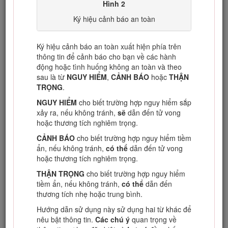
Hình 2
Ký hiệu cảnh báo an toàn
Hình 1
Ký hiệu cảnh báo an toàn xuất hiện phía trên
Vị trí ghi thông tin về mẫu máy và số sê-ri
thông tin để cảnh báo cho bạn về các hành
động hoặc tình huống không an toàn và theo
Sản phẩm này tuân thủ tất cả các chỉ thị liên quan của Châu
sau là từ
NGUY HIỂM
,
CẢNH BÁO
hoặc
THẬN
Âu. Để biết chi tiết, vui lòng xem tờ Tuyên bố Tuân thủ
TRỌNG
.
(DOC) cụ thể của từng sản phẩm.
NGUY HIỂM
cho biết trường hợp nguy hiểm sắp
Việc sử dụng hoặc vận hành máy này trên bất kỳ vùng đất
xảy ra, nếu không tránh,
sẽ
dẫn đến tử vong
có rừng cây, bụi rậm hoặc cỏ bao phủ nào là hành vi vi
hoặc thương tích nghiêm trọng.
phạm Mục 4442 hoặc 4443 của Bộ luật Tài nguyên Công
CẢNH BÁO
cho biết trường hợp nguy hiểm tiềm
California, nếu máy không được trang bị bộ ngăn tia lửa,
ẩn, nếu không tránh,
có thể
dẫn đến tử vong
theo định nghĩa ở Mục 4442, được duy trì trong trạng thái
hoặc thương tích nghiêm trọng.
hoạt động hiệu quả hoặc máy không được chế tạo, trang bị
và bảo trì giúp phòng ngừa hỏa hoạn.
THẬN TRỌNG
cho biết trường hợp nguy hiểm
tiềm ẩn, nếu không tránh,
có thể
dẫn đến
Hướng dẫn sử dụng máy đính kèm cung cấp thông tin liên
thương tích nhẹ hoặc trung bình.
quan đến Cơ quan Bảo vệ Môi trường (EPA) của Hoa Kỳ và
Quy định Kiểm soát Khí thải của California về các hệ thống
Hướng dẫn sử dụng này sử dụng hai từ khác để
khí thải, bảo trì và bảo hành. Bạn có thể đặt hàng các phụ
nêu bật thông tin.
Các chú ý
quan trọng về
tùng thay thế từ nhà sản xuất máy.