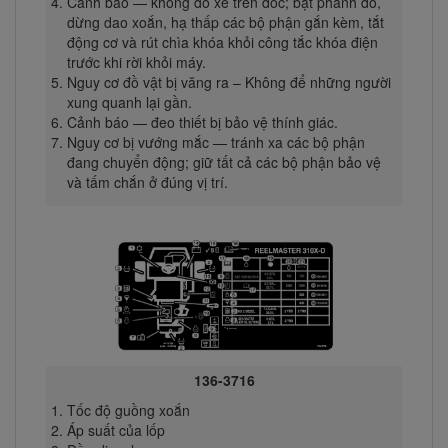
Cảnh báo — không đỗ xe trên dốc; bật phanh đỗ,
dừng dao xoắn, hạ thấp các bộ phận gắn kèm, tắt
động cơ và rút chìa khóa khỏi công tắc khóa điện
trước khi rời khỏi máy.
Nguy cơ đồ vật bị văng ra – Không để những người
xung quanh lại gần.
Cảnh báo — đeo thiết bị bảo vệ thính giác.
Nguy cơ bị vướng mắc — tránh xa các bộ phận
đang chuyển động; giữ tất cả các bộ phận bảo vệ
và tấm chắn ở đúng vị trí.
136-3716
Tốc độ guồng xoắn
Áp suất của lốp