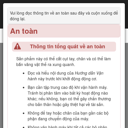
Vui lòng đọc thông tin về an toàn sau đây và cuộn xuống để
đóng lại.
An toàn
Bộ Kéo Reelmaster® 3100-D
Thông tin tổng quát về an toàn
Giới thiệu
Sản phẩm này có thể cắt cụt tay, chân và có thể làm
bắn văng vật thể ra xung quanh.
Đây là máy cắt cỏ ngồi lái, có lưỡi cắt theo guồng xoắn, được
thiết kế để nhân viên vận hành chuyên nghiệp của công ty
Đọc và hiểu nội dung của
Hướng dẫn Vận
sử dụng trong các ứng dụng thương mại. Máy chủ yếu được
hành
này trước khi khởi động động cơ.
thiết kế để cắt cỏ trên sân cỏ được bảo dưỡng tốt. Việc sử
Bạn cần tập trung cao độ khi vận hành máy.
dụng sản phẩm này cho các mục đích khác với mục đích sử
Tránh bị phân tâm vào bất kỳ hoạt động nào
dụng ban đầu có thể gây nguy hiểm cho bạn và những
khác; nếu không, bạn có thể gây chấn thương
người xung quanh.
cho bản thân hoặc gây thiệt hại về tài sản.
Hãy đọc kỹ thông tin này để hiểu cách vận hành và bảo trì
Không để tay hoặc chân của bạn gần các bộ
sản phẩm của bạn đúng cách cũng như để tránh gây chấn
phận đang chuyển động của máy.
thương và hư hỏng sản phẩm. Bạn là người chịu trách nhiệm
vận hành sản phẩm đúng cách và an toàn.
Không vận hành máy khi tất cả các bộ phận