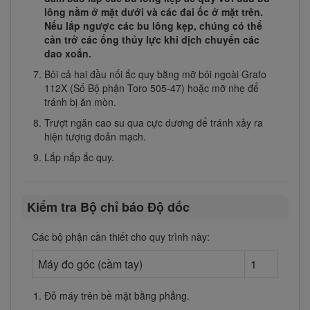
lông nằm ở mặt dưới và các đai ốc ở mặt trên.
Nếu lắp ngược các bu lông kẹp, chúng có thể
cản trở các ống thủy lực khi dịch chuyển các
dao xoắn.
Bôi cả hai đầu nối ắc quy bằng mỡ bôi ngoài Grafo
112X (Số Bộ phận Toro 505-47) hoặc mỡ nhẹ để
tránh bị ăn mòn.
Trượt ngăn cao su qua cực dương để tránh xảy ra
hiện tượng đoản mạch.
Lắp nắp ắc quy.
Kiểm tra Bộ chỉ báo Độ dốc
Các bộ phận cần thiết cho quy trình này:
Máy đo góc (cầm tay)
1
Đỗ máy trên bề mặt bằng phẳng.