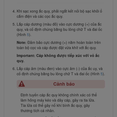
Khi sạc xong ắc quy, phải ngắt kết nối bộ sạc khỏi ổ
cắm điện và các cọc ắc quy.
Lắp cáp dương (màu đỏ) vào cực dương (+) của ắc
quy, và cố định chúng bằng bu lông chữ T và đai ốc
(Hình
5
).
Note:
Đảm bảo cực dương (+) nằm hoàn toàn trên
toàn bộ cọc và cáp được đặt vừa khít với ắc quy.
Important: Cáp không được tiếp xúc với vỏ ắc
quy.
Lắp cáp âm (màu đen) vào cực âm (-) của ắc uy, và
cố định chúng bằng bu lông chữ T và đai ốc (Hình
5
).
Cảnh báo
Định tuyến cáp ắc quy không chính xác có thể
làm hỏng máy kéo và dây cáp, gây ra tia lửa.
Tia lửa có thể gây nổ khí bình ắc quy, gây
thương tích cá nhân.