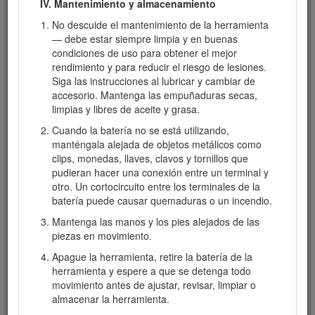
adaptador en el enchufe del accesorio del tipo
IV. Mantenimiento y almacenamiento
correcto para la toma de corriente, si es necesario.
No descuide el mantenimiento de la herramienta
No utilice la batería o el cargador de la batería si
— debe estar siempre limpia y en buenas
están dañados o modificados, porque podrían
condiciones de uso para obtener el mejor
mostrar un comportamiento impredecible con
rendimiento y para reducir el riesgo de lesiones.
resultado de incendio, explosión o riesgo de
Siga las instrucciones al lubricar y cambiar de
lesiones.
accesorio. Mantenga las empuñaduras secas,
limpias y libres de aceite y grasa.
Si el cable de alimentación del cargador de la batería
está dañado, póngase en contacto con un Servicio
Cuando la batería no se está utilizando,
Técnico Autorizado para cambiarlo.
manténgala alejada de objetos metálicos como
clips, monedas, llaves, clavos y tornillos que
Cargue la batería únicamente con el cargador de la
pudieran hacer una conexión entre un terminal y
batería especificado por Toro. Un cargador diseñado
otro. Un cortocircuito entre los terminales de la
para un tipo de batería puede crear un riesgo de
batería puede causar quemaduras o un incendio.
incendio si se utiliza con otra batería.
Mantenga las manos y los pies alejados de las
Cargue la batería únicamente en una zona bien
piezas en movimiento.
ventilada.
Apague la herramienta, retire la batería de la
Siga todas las instrucciones de carga y no cargue la
herramienta y espere a que se detenga todo
batería si la temperatura está fuera del intervalo
movimiento antes de ajustar, revisar, limpiar o
especificado en las instrucciones. Podría dañar la
almacenar la herramienta.
batería y aumentar el riesgo de incendio.