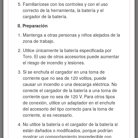
Familiarícese con los controles y con el uso
correcto de la herramienta, la batería y el
cargador de la batería.
II. Preparación
Mantenga a otras personas y niños alejados de la
zona de trabajo.
Utilice únicamente la batería especificada por
Toro. El uso de otros accesorios puede aumentar
el riesgo de incendio y lesiones.
Si se enchufa el cargador en una toma de
corriente que no sea de 120 voltios, puede
Figura 1
causar un incendio o una descarga eléctrica. No
Ubicación de los números de modelo y de serie
conecte el cargador de la batería a una toma de
corriente que no sea de 120 V. Para otros tipos
de conexión, utilice un adaptador en el enchufe
Símbolo de alerta de seguridad
del accesorio del tipo correcto para la toma de
corriente, si es necesario.
El símbolo de alerta de seguridad (Figura
2
) que
aparece en este manual y en la máquina identifica
No utilice la batería o el cargador de la batería si
mensajes de seguridad importantes que usted debe
están dañados o modificados, porque podrían
observar para evitar accidentes.
mostrar un comportamiento impredecible con