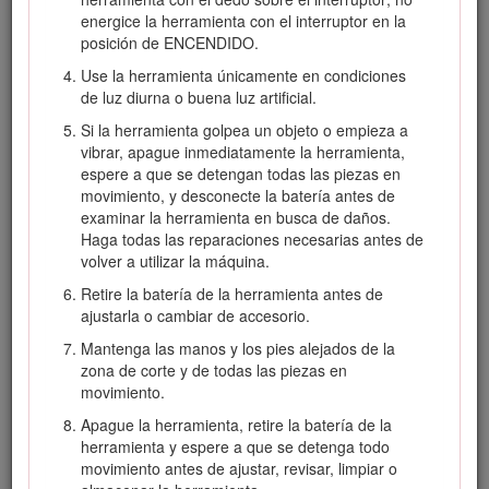
Lávese las manos después de manejar el material.
energice la herramienta con el interruptor en la
El uso de este producto puede provocar la exposición a
posición de ENCENDIDO.
sustancias químicas que el Estado de California
Use la herramienta únicamente en condiciones
considera causantes de cáncer, defectos congénitos u
de luz diurna o buena luz artificial.
otros trastornos del sistema reproductor.
Si la herramienta golpea un objeto o empieza a
vibrar, apague inmediatamente la herramienta,
espere a que se detengan todas las piezas en
movimiento, y desconecte la batería antes de
Seguridad
examinar la herramienta en busca de daños.
Haga todas las reparaciones necesarias antes de
volver a utilizar la máquina.
Retire la batería de la herramienta antes de
ajustarla o cambiar de accesorio.
INSTRUCCIONES
Mantenga las manos y los pies alejados de la
DE SEGURIDAD
zona de corte y de todas las piezas en
IMPORTANTES
movimiento.
Apague la herramienta, retire la batería de la
Advertencia
herramienta y espere a que se detenga todo
movimiento antes de ajustar, revisar, limpiar o
Al utilizar herramientas de jardinería eléctricas, lea