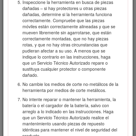
Inspeccione la herramienta en busca de piezas
No utilice la herramienta a menos que estén
dañadas – si hay protectores u otras piezas
instalados todos los protectores y otros dispositivos
dañadas, determine si la herramienta funciona
de seguridad y que funcionen correctamente.
correctamente. Compruebe que las piezas
Vestimenta adecuada – lleve ropa adecuada, incluida
móviles están correctamente alineadas y que se
protección ocular, pantalón largo, calzado resistente
mueven libremente sin agarrotarse, que están
y antideslizante, guantes de goma y protección
correctamente montadas, que no hay piezas
auditiva. Si tiene el pelo largo, recójaselo, y no lleve
rotas, y que no hay otras circunstancias que
prendas holgadas o joyas sueltas que puedan
pudieran afectar a su uso. A menos que se
quedar atrapadas en las piezas móviles. Lleve una
indique lo contrario en las instrucciones, haga
mascarilla en condiciones de mucho polvo.
que un Servicio Técnico Autorizado repare o
sustituya cualquier protector o componente
III. Operación
dañado.
Evite entornos peligrosos – No utilice la herramienta
No cambie los medios de corte no-metálicos de la
bajo la lluvia o en lugares húmedos o mojados.
herramienta por medios de corte metálicos.
Utilice la herramienta correcta para su aplicación – El
No intente reparar o mantener la herramienta, la
uso de la herramienta para otros propósitos que los
batería o el cargador de la batería, salvo con
previstos podría ser peligroso para usted y para
arreglo a lo indicado en las instrucciones. Haga
otras personas.
que un Servicio Técnico Autorizado realice el
Evite el encendido accidental – Asegúrese de que el
mantenimiento usando piezas de repuesto
interruptor está en la posición de DESCONECTADO
idénticas para mantener el nivel de seguridad del
antes de conectar la batería y manejar la
producto.