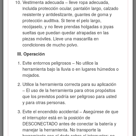
Vestimenta adecuada – lleve ropa adecuada,
Este manual utiliza dos palabras más para resaltar
incluida protección ocular, pantalón largo, calzado
información.
Importante
llama la atención sobre
resistente y antideslizante, guantes de goma y
información mecánica especial, y
Nota
resalta
protección auditiva. Si tiene el pelo largo,
información general que merece una atención especial.
recójaselo, y no lleve prendas holgadas o joyas
sueltas que puedan quedar atrapadas en las
piezas móviles. Lleve una mascarilla en
Si necesita ayuda, consulte los vídeos
condiciones de mucho polvo.
instruccionales en
III. Operación
www.Toro.com/support o llame al 1-
888-384-9939 antes de devolver este
Evite entornos peligrosos – No utilice la
herramienta bajo la lluvia o en lugares húmedos o
producto.
mojados.
Utilice la herramienta correcta para su aplicación
Advertencia
– El uso de la herramienta para otros propósitos
que los previstos podría ser peligroso para usted
CALIFORNIA
y para otras personas.
Advertencia de la Propuesta 65
Evite el encendido accidental – Asegúrese de que
el interruptor está en la posición de
El cable eléctrico de este producto contiene plomo, que
DESCONECTADO antes de conectar la batería y
el Estado de California sabe que causa defectos
manejar la herramienta. No transporte la
congénitos u otros peligros para la reproducción.
herramienta con el dedo sobre el interruptor; no