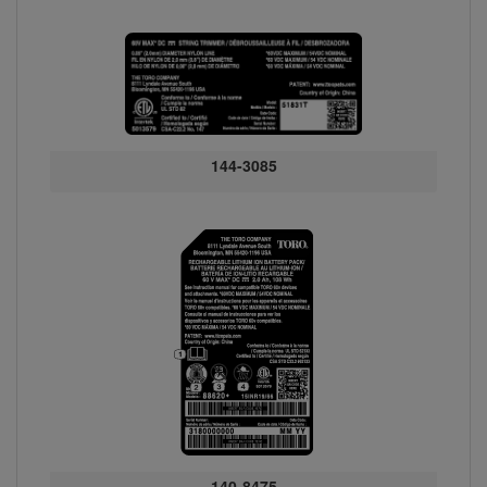
144-3085
140-8475