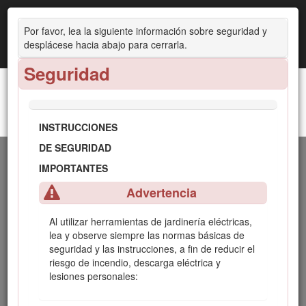
Por favor, lea la siguiente información sobre seguridad y
desplácese hacia abajo para cerrarla.
Seguridad
Desbrozadora de hilo 60V MAX de 33 cm (13") o 38 cm (15") con Flex-Force
INSTRUCCIONES
Power System™
DE SEGURIDAD
Introducción
IMPORTANTES
Advertencia
Esta desbrozadora está diseñada para ser usada por
usuarios domésticos para cortar la hierba en espacios
Al utilizar herramientas de jardinería eléctricas,
exteriores. Está diseñada para usar baterías de ion litio de
lea y observe siempre las normas básicas de
60 V de Toro. Estas baterías están diseñadas para ser
seguridad y las instrucciones, a fin de reducir el
cargadas únicamente con cargadores de batería de ion litio
riesgo de incendio, descarga eléctrica y
de 60 V de Toro. El uso de estos productos para propósitos
lesiones personales:
diferentes a los previstos puede ser peligroso para usted y
para otras personas.