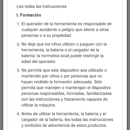
El Modelo 51831T no incluye batería ni cargador.
Lea todas las instrucciones
Lea este manual detenidamente para aprender a utilizar y
I. Formación
mantener correctamente su producto, y para evitar lesiones
y daños al producto. Usted es responsable de utilizar el
El operador de la herramienta es responsable de
producto de forma correcta y segura.
cualquier accidente o peligro que afecte a otras
personas o a su propiedad.
Visite www.Toro.com para buscar materiales de formación y
seguridad o información sobre accesorios, para localizar un
No deje que los niños utilicen o jueguen con la
distribuidor o para registrar su producto.
herramienta, la batería o el cargador de la
batería; la normativa local puede restringir la
Si necesita asistencia técnica, piezas genuinas del fabricante
edad del operador.
o información adicional, póngase en contacto con un
Servicio Técnico Autorizado o con el Servicio de atención al
No permita que este dispositivo sea utilizado o
cliente del fabricante y tenga a mano el número de serie y
mantenido por niños o por personas que no
de modelo del producto. Figura
1
identifica la ubicación de
hayan recibido la formación adecuada. Sólo
los números de modelo y serie en el producto. Escriba los
permita que manejen o mantengan el dispositivo
números en el espacio provisto.
personas responsables, formadas, familiarizadas
con las instrucciones y físicamente capaces de
Important: Con su dispositivo móvil, puede escanear el
utilizar la máquina.
código QR de la pegatina del número de serie (en su
caso) para acceder a información sobre la garantía, las
Antes de utilizar la herramienta, la batería y el
piezas, y otra información sobre el producto.
cargador de la batería, lea todas las instrucciones
y símbolos de advertencia de estos productos.