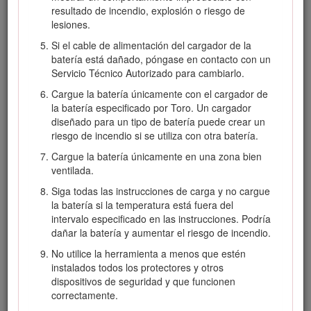
resultado de incendio, explosión o riesgo de
lesiones.
Si el cable de alimentación del cargador de la
batería está dañado, póngase en contacto con un
Figura 2
Servicio Técnico Autorizado para cambiarlo.
Símbolo de alerta de seguridad
Cargue la batería únicamente con el cargador de
la batería especificado por Toro. Un cargador
diseñado para un tipo de batería puede crear un
El símbolo de alerta de seguridad aparece encima de
riesgo de incendio si se utiliza con otra batería.
información que le alerta ante acciones o situaciones
inseguras, y va seguido de la palabra
PELIGRO
,
Cargue la batería únicamente en una zona bien
ADVERTENCIA
, o
CUIDADO
.
ventilada.
PELIGRO
: Indica una situación peligrosa inminente,
Siga todas las instrucciones de carga y no cargue
que si no se evita,
causará
la muerte o lesiones graves.
la batería si la temperatura está fuera del
intervalo especificado en las instrucciones. Podría
ADVERTENCIA
indica una situación potencialmente
dañar la batería y aumentar el riesgo de incendio.
peligrosa que si no se evita,
podría
causar la muerte o
lesiones graves.
No utilice la herramienta a menos que estén
instalados todos los protectores y otros
CUIDADO
: Indica una situación potencialmente
dispositivos de seguridad y que funcionen
peligrosa que si no se evita,
podría
causar lesiones
correctamente.
menores o moderadas.