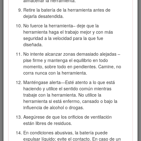
almacenar la herramienta.
y observe siempre las normas básicas de
Retire la batería de la herramienta antes de
seguridad y las instrucciones, a fin de reducir el
dejarla desatendida.
riesgo de incendio, descarga eléctrica y lesiones
personales:
No fuerce la herramienta– deje que la
herramienta haga el trabajo mejor y con más
seguridad a la velocidad para la que fue
Lea todas las instrucciones
diseñada.
I. Formación
No intente alcanzar zonas demasiado alejadas –
pise firme y mantenga el equilibrio en todo
El operador de la herramienta es responsable de
momento, sobre todo en pendientes. Camine, no
cualquier accidente o peligro que afecte a otras
corra nunca con la herramienta.
personas o a su propiedad.
Manténgase alerta—Esté atento a lo que está
No deje que los niños utilicen o jueguen con la
haciendo y utilice el sentido común mientras
herramienta, la batería o el cargador de la batería; la
trabaje con la herramienta. No utilice la
normativa local puede restringir la edad del
herramienta si está enfermo, cansado o bajo la
operador.
influencia de alcohol o drogas.
No permita que este dispositivo sea utilizado o
Asegúrese de que los orificios de ventilación
mantenido por niños o por personas que no hayan
están libres de residuos.
recibido la formación adecuada. Sólo permita que
manejen o mantengan el dispositivo personas
En condiciones abusivas, la batería puede
responsables, formadas, familiarizadas con las
expulsar líquido; evite el contacto. En caso de un