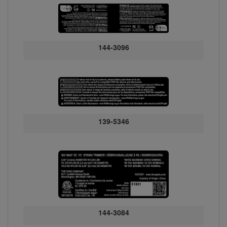
144-3096
139-5346
144-3084