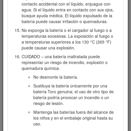
instrucciones y físicamente capaces de utilizar la
contacto accidental con el líquido, enjuague con
máquina.
agua. Si el líquido entra en contacto con sus ojos,
busque ayuda médica. El líquido expulsado de la
Antes de utilizar la herramienta, la batería y el
batería puede causar irritación o quemaduras.
cargador de la batería, lea todas las instrucciones y
símbolos de advertencia de estos productos.
No exponga la batería o el cargador al fuego o a
temperaturas excesivas. La exposición al fuego o
Familiarícese con los controles y con el uso correcto
a temperaturas superiores a los 130 °C (265 °F)
de la herramienta, la batería y el cargador de la
puede causar una explosión.
batería.
CUIDADO – una batería maltratada puede
II. Preparación
representar un riesgo de incendio, explosión o
Mantenga a otras personas y niños alejados de la
quemadura química.
zona de trabajo.
No desmonte la batería.
Utilice únicamente la batería especificada por Toro.
Sustituya la batería únicamente por una
El uso de otros accesorios puede aumentar el riesgo
batería Toro genuina; el uso de otro tipo de
de incendio y lesiones.
batería podría provocar un incendio o un
Si se enchufa el cargador en una toma de corriente
riesgo de lesión.
que no sea de 120 voltios, puede causar un incendio
Mantenga las baterías fuera del alcance de
o una descarga eléctrica. No conecte el cargador de
los niños y en el embalaje original hasta su
la batería a una toma de corriente que no sea de
uso.
120 V. Para otros tipos de conexión, utilice un