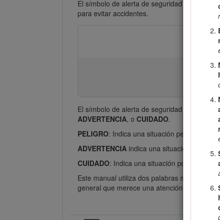
El símbolo de alerta de seguridad (Figura
2
) 
para evitar accidentes.
El símbolo de alerta de seguridad aparece en
ADVERTENCIA
, o
CUIDADO
.
PELIGRO
: Indica una situación peligrosa inm
ADVERTENCIA
indica una situación potencia
CUIDADO
: Indica una situación potencialmen
Este manual utiliza dos palabras más para re
general que merece una atención especial.