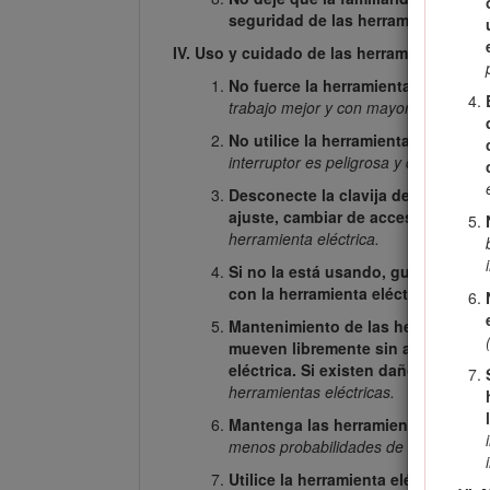
seguridad de las herramientas.
Una 
IV. Uso y cuidado de las herramientas eléc
No fuerce la herramienta eléctrica. 
trabajo mejor y con mayor seguridad a
No utilice la herramienta eléctrica 
interruptor es peligrosa y debe ser r
Desconecte la clavija del suministro
ajuste, cambiar de accesorio o alm
herramienta eléctrica.
Si no la está usando, guarde la her
con la herramienta eléctrica o con
Mantenimiento de las herramientas
mueven libremente sin agarrotarse,
eléctrica. Si existen daños, haga re
herramientas eléctricas.
Mantenga las herramientas de corte
menos probabilidades de que se agar
Utilice la herramienta eléctrica, l