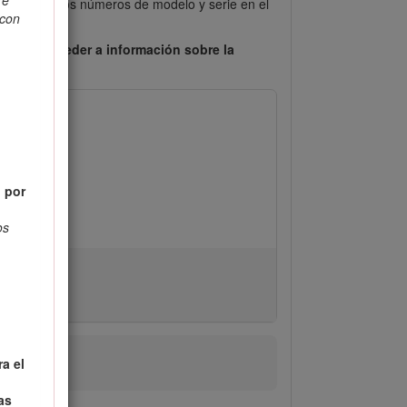
re
bicación de los números de modelo y serie en el
(con
ie para acceder a información sobre la
o por
os
ra el
as