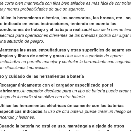
de corte bien mantenida con filos bien afilados es más fácil de controlar
hay menos probabilidades de que se agarrote.
 que está haciendo y utilice el sentido común mientras utiliza una
Utilice la herramienta eléctrica, los accesorios, las brocas, etc., s
ado o bajo la influencia de drogas, alcohol o medicamentos.
Una br
lo indicado en estas instrucciones, teniendo en cuenta las
r lesiones personales graves.
condiciones de trabajo y el trabajo a realizar.
El uso de la herramien
eléctrica para operaciones diferentes de las previstas podría dar lugar 
onal. Lleve siempre protección ocular.
El uso de equipos de protecc
una situación de peligro.
tección auditiva en condiciones apropiadas reduce el riesgo de lesione
Mantenga las asas, empuñaduras y otras superficies de agarre se
gúrese de que el interruptor está en la posición de APAGADO ante
limpias y libres de aceite y grasa.
Una asa o superficie de agarre
de levantar o transportar la herramienta.
Transportar las herramientas 
resbaladiza no permite manejar y controlar la herramienta con segurid
l interruptor en la posición de encendido es una invitación al accident
en situaciones imprevistas.
tes de encender la herramienta eléctrica.
Una llave olvidada en un c
so y cuidado de las herramientas a batería
personales.
Recargar únicamente con el cargador especificado por el
do alejadas. Pise firme y mantenga el equilibrio en todo momento
fabricante.
Un cargador diseñado para un tipo de batería puede crear 
as.
riesgo de incendio si se utiliza con otra batería.
ropas o joyas sueltas. Mantenga el pelo y la ropa alejados de las 
Utilice las herramientas eléctricas únicamente con las baterías
en piezas móviles.
específicas indicadas.
El uso de otra batería puede crear un riesgo d
nexión de sistemas de recogida y extracción de polvo, asegúrese 
incendio y lesiones.
 polvo puede reducir los riesgos asociados con el polvo.
Cuando la batería no está en uso, manténgala alejada de otros
ida con el uso frecuente de las herramientas le haga confiarse dem