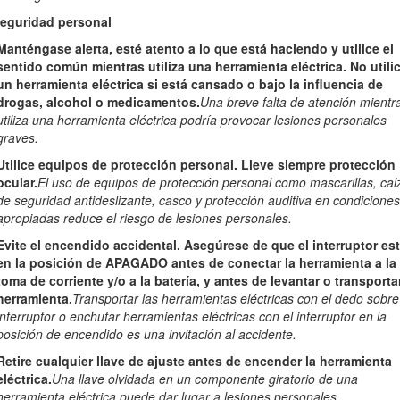
los vídeos instruccionales en www.Toro.com/support o llame al 
 Seguridad personal
Manténgase alerta, esté atento a lo que está haciendo y utilice el
sentido común mientras utiliza una herramienta eléctrica. No utili
un herramienta eléctrica si está cansado o bajo la influencia de
drogas, alcohol o medicamentos.
Una breve falta de atención mientr
Advertencia
utiliza una herramienta eléctrica podría provocar lesiones personales
graves.
Utilice equipos de protección personal. Lleve siempre protección
CALIFORNIA
ocular.
El uso de equipos de protección personal como mascarillas, ca
Advertencia de la Propuesta 65
de seguridad antideslizante, casco y protección auditiva en condicione
apropiadas reduce el riesgo de lesiones personales.
plomo, que el Estado de California sabe que causa defectos congénitos
las manos después de manejar el material.
Evite el encendido accidental. Asegúrese de que el interruptor es
en la posición de APAGADO antes de conectar la herramienta a la
xposición a sustancias químicas que el Estado de California consider
toma de corriente y/o a la batería, y antes de levantar o transportar
otros trastornos del sistema reproductor.
herramienta.
Transportar las herramientas eléctricas con el dedo sobre
interruptor o enchufar herramientas eléctricas con el interruptor en la
posición de encendido es una invitación al accidente.
Retire cualquier llave de ajuste antes de encender la herramienta
eléctrica.
Una llave olvidada en un componente giratorio de una
herramienta eléctrica puede dar lugar a lesiones personales.