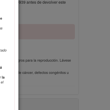
1-888-384-9939 antes de devolver este
ce
as
lzado
s
 u otros peligros para la reproducción. Lávese
tá
a causantes de cáncer, defectos congénitos u
 la
 el