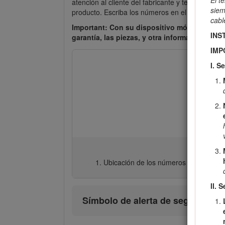
El t
atención al cliente del fabricante y tenga a ma
siem
producto. Escriba los números en el espacio pro
cabl
Important: Con su dispositivo móvil, puede 
INS
garantía, las piezas, y otra información sobr
IMP
I. S
Ubicación de los números de modelo y
II. 
Símbolo de alerta de seguridad