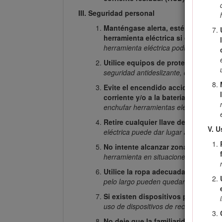
III. Seguridad personal
Manténgase alerta, esté atento a lo
herramienta eléctrica si está cans
herramienta eléctrica podría provoca
Utilice equipos de protección pers
seguridad antideslizante, casco y pro
Evite el encendido accidental. Ase
corriente y/o a la batería, y antes 
enchufar herramientas eléctricas con e
Retire cualquier llave de ajuste an
V. U
eléctrica puede dar lugar a lesiones 
No intente alcanzar zonas demasia
herramienta en situaciones imprevist
Utilice la ropa adecuada. No lleve 
pelo largo pueden quedar atrapados 
Si existen dispositivos para la co
uso de dispositivos de recolección de
No deje que la familiaridad adquir