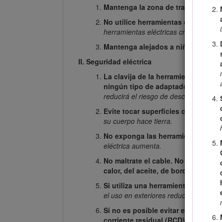
Mantenga la zona de trabajo limpia
No utilice herramientas eléctricas
herramientas eléctricas crean chispas
Mantenga alejados a niños y otras 
II. Seguridad eléctrica
La clavija de la herramienta eléct
ningún tipo de adaptadores de enc
reducirá el riesgo de descarga eléctri
Evite tocar superficies conectadas 
su cuerpo hace tierra.
No exponga las herramientas eléctr
eléctrica aumenta.
No maltrate el cable. No utilice el
calor, del aceite, de bordes cortan
Si utiliza una herramienta eléctrica
el uso en exteriores reduce el riesgo 
Si no es posible evitar el uso de u
corriente residual (RCD).
El uso de 