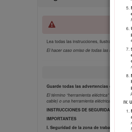
Lea todas las instrucciones, ilustraciones, e
El hacer caso omiso de todas las instruccion
Guarde todas las advertencias e instruccio
El término “herramienta eléctrica” que aparec
cable) o una herramienta eléctrica accionada p
IV. 
INSTRUCCIONES DE SEGURIDAD
IMPORTANTES
I. Seguridad de la zona de trabajo