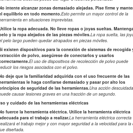
No intente alcanzar zonas demasiado alejadas. Pise firme y mant
el equilibrio en todo momento.
Esto permite un mayor control de la
herramienta en situaciones imprevistas.
Advertencia
Utilice la ropa adecuada. No lleve ropas o joyas sueltas. Mantenga
pelo y la ropa alejados de las piezas móviles.
La ropa suelta, las joy
el pelo largo pueden quedar atrapados en piezas móviles.
specificaciones y advertencias de seguridad proporcionadas con esta her
Si existen dispositivos para la conexión de sistemas de recogida 
es enumeradas a continuación puede dar lugar a descargas eléctricas, i
extracción de polvo, asegúrese de conectarlos y usarlos
correctamente.
El uso de dispositivos de recolección de polvo puede
reducir los riesgos asociados con el polvo.
No deje que la familiaridad adquirida con el uso frecuente de las
herramientas le haga confiarse demasiado y pasar por alto los
nes para su referencia futura.
principios de seguridad de las herramientas.
Una acción descuidad
puede causar lesiones graves en una fracción de un segundo.
e en las advertencias se refiere siempre a una herramienta accionada po
or batería (sin cable).
Uso y cuidado de las herramientas eléctricas
No fuerce la herramienta eléctrica. Utilice la herramienta eléctrica
adecuada para el trabajo a realizar.
La herramienta eléctrica correcta
realizará el trabajo mejor y con mayor seguridad a la velocidad para la
fue diseñada.