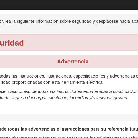
s Flex-Force Power System™ de 61 cm (2
or, lea la siguiente información sobre seguridad y desplácese hacia ab
.
Operación
Mantenimiento
Almacenamiento
Sol
uridad
Advertencia
todas las instrucciones, ilustraciones, especificaciones y advertencias 
ento de arbustos y setos por parte de usuarios domésticos. Está diseña
ridad proporcionadas con esta herramienta eléctrica.
argadas únicamente con cargadores de batería de ion litio de 60 V de 
acer caso omiso de todas las instrucciones enumeradas a continuación
ara usted y para otras personas.
e dar lugar a descargas eléctricas, incendios y/o lesiones graves.
utilizar y mantener correctamente su producto, y para evitar lesiones
ón, incluidos consejos de seguridad, materiales de formación, inform
de todas las advertencias e instrucciones para su referencia futu
del fabricante o información adicional, póngase en contacto con un Serv