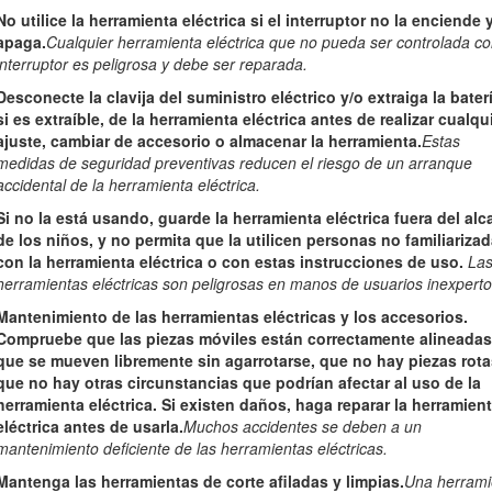
 y bien iluminada.
Las zonas desordenadas u oscuras son una invitaci
No utilice la herramienta eléctrica si el interruptor no la enciende 
apaga.
Cualquier herramienta eléctrica que no pueda ser controlada co
 en atmósferas explosivas, como por ejemplo en presencia de líqu
interruptor es peligrosa y debe ser reparada.
 que pueden inflamar el polvo o los vapores.
Desconecte la clavija del suministro eléctrico y/o extraiga la bater
personas mientras utiliza una herramienta eléctrica.
Las distraccio
si es extraíble, de la herramienta eléctrica antes de realizar cualqu
ajuste, cambiar de accesorio o almacenar la herramienta.
Estas
medidas de seguridad preventivas reducen el riesgo de un arranque
rica debe ser del tipo correcto para el enchufe. Nunca modifique e
accidental de la herramienta eléctrica.
hufe con herramientas eléctricas con toma de tierra.
El uso de clav
ca.
Si no la está usando, guarde la herramienta eléctrica fuera del al
de los niños, y no permita que la utilicen personas no familiariza
a tierra, tales como tuberías, radiadores, cocinas y refrigeradores
con la herramienta eléctrica o con estas instrucciones de uso.
La
herramientas eléctricas son peligrosas en manos de usuarios inexperto
icas a la lluvia o a condiciones húmedas.
Si entra agua en una herr
Mantenimiento de las herramientas eléctricas y los accesorios.
Compruebe que las piezas móviles están correctamente alineadas
 cable nunca para transportar, arrastrar o desenchufar la herramien
que se mueven libremente sin agarrotarse, que no hay piezas rota
tes y de piezas móviles.
Los cables dañados o enredados aumentan el 
que no hay otras circunstancias que podrían afectar al uso de la
herramienta eléctrica. Si existen daños, haga reparar la herramien
 en el exterior, utilice un cable alargador adecuado para el uso en 
eléctrica antes de usarla.
Muchos accidentes se deben a un
de descarga eléctrica.
mantenimiento deficiente de las herramientas eléctricas.
na herramienta eléctrica en un lugar húmedo, utilice un suministro
Mantenga las herramientas de corte afiladas y limpias.
Una herrami
un RCD reduce el riesgo de descarga eléctrica.