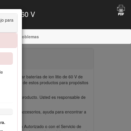
4") de 60 V
ajo para
ución de problemas
de
da para usar baterías de ion litio de 60 V de
Toro. El uso de estos productos para propósitos
 y daños al producto. Usted es responsable de
ación sobre accesorios, ayuda para encontrar a
ra.
icio Técnico Autorizado o con el Servicio de