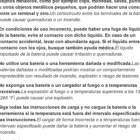
objetos metálicos, como por ejemplo clips, monedas, llaves, punti
acción descuidada puede causar lesiones graves en una fracción de 
u otros objetos metálicos pequeños, que podrían hacer una cone
entre un terminal y otro.
Un cortocircuito entre los terminales de la bat
tricas
puede causar quemaduras o un incendio.
Utilice la herramienta eléctrica adecuada para el trabajo a realizar.
En condiciones de uso incorrecto, puede haber una fuga de líqui
 la velocidad para la que fue diseñada.
de la batería; evite el contacto con dicho líquido. En caso de un
si el interruptor no la enciende y apaga.
Cualquier herramienta eléctr
contacto accidental, lavar con abundante agua. Si el líquido entra
eparada.
contacto con los ojos, busque también ayuda médica.
El líquido
expulsado de la batería puede causar irritación o quemaduras.
 eléctrico y/o extraiga la batería, si es extraíble, de la herramient
acenar la herramienta.
Estas medidas de seguridad preventivas reduce
No utilice una batería o una herramienta dañada o modificada.
Las
baterías dañadas o modificadas podrían mostrar un comportamiento
impredecible con resultado de incendio, explosión o riesgo de lesiones.
ramienta eléctrica fuera del alcance de los niños, y no permita qu
 estas instrucciones de uso.
Las herramientas eléctricas son peligro
No exponga una batería o un cargador al fuego o a temperaturas
excesivas.
La exposición al fuego o a temperaturas superiores a los 1
 eléctricas y los accesorios. Compruebe que las piezas móviles e
(265 °F) puede causar una explosión.
 que no hay piezas rotas, y que no hay otras circunstancias que p
parar la herramienta eléctrica antes de usarla.
Muchos accidentes se
Siga todas las instrucciones de carga y no cargue la batería o la
herramienta si la temperatura está fuera del intervalo especificad
las instrucciones.
El cargar de forma incorrecta o a temperaturas fuer
 afiladas y limpias.
Una herramienta de corte bien mantenida con filos
intervalo especificado puede dañar la batería y aumentar el riesgo de
rote.
incendio.
os accesorios, las brocas, etc., según lo indicado en estas instru