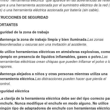
érmino “herramienta eléctrica” que aparece en las advertencias se refie
no el número de serie y de modelo del producto. Figura
1
identifica la u
pre a una herramienta accionada por el suministro eléctrico de la red 
visto.
e) o una herramienta eléctrica accionada por batería (sin cable).
escanear el código QR (en su caso) de la place del número de ser
TRUCCIONES DE SEGURIDAD
e el producto.
ORTANTES
eguridad de la zona de trabajo
Mantenga la zona de trabajo limpia y bien iluminada.
Las zonas
desordenadas u oscuras son una invitación al accidente.
No utilice herramientas eléctricas en atmósferas explosivas, com
ejemplo en presencia de líquidos inflamables, gases o polvo.
Las
herramientas eléctricas crean chispas que pueden inflamar el polvo o l
vapores.
Figura 1
Mantenga alejados a niños y otras personas mientras utiliza una
herramienta eléctrica.
Las distracciones pueden hacer que pierda el
 de serie
control.
Seguridad eléctrica
La clavija de la herramienta eléctrica debe ser del tipo correcto pa
enchufe. Nunca modifique el enchufe en modo alguno. No utilice
ningún tipo de adaptadores de enchufe con herramientas eléctric