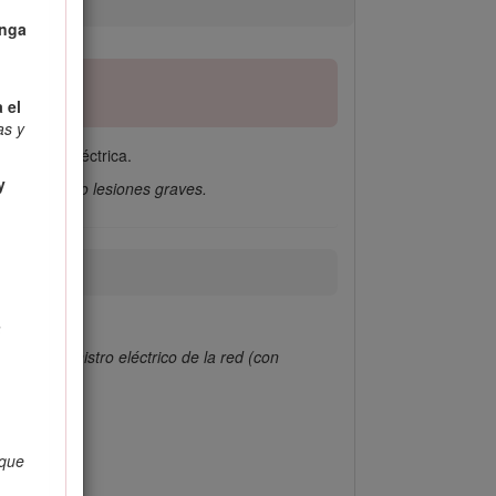
enga
 el
as y
ramienta eléctrica.
y
ncendios y/o lesiones graves.
a
r el suministro eléctrico de la red (con
 que