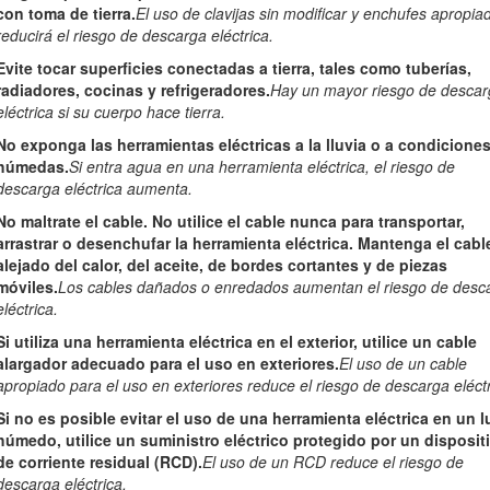
que aparece en este manual y en la máquina identifica mensajes de s
con toma de tierra.
El uso de clavijas sin modificar y enchufes apropia
reducirá el riesgo de descarga eléctrica.
Evite tocar superficies conectadas a tierra, tales como tuberías,
radiadores, cocinas y refrigeradores.
Hay un mayor riesgo de desca
eléctrica si su cuerpo hace tierra.
No exponga las herramientas eléctricas a la lluvia o a condicione
Figura 2
húmedas.
Si entra agua en una herramienta eléctrica, el riesgo de
Símbolo de alerta de seguridad
descarga eléctrica aumenta.
No maltrate el cable. No utilice el cable nunca para transportar,
arrastrar o desenchufar la herramienta eléctrica. Mantenga el cabl
cima de información que le alerta ante acciones o situaciones insegura
alejado del calor, del aceite, de bordes cortantes y de piezas
móviles.
Los cables dañados o enredados aumentan el riesgo de desc
inente, que si no se evita,
causará
la muerte o lesiones graves.
eléctrica.
lmente peligrosa que si no se evita,
podría
causar la muerte o lesiones
Si utiliza una herramienta eléctrica en el exterior, utilice un cable
alargador adecuado para el uso en exteriores.
El uso de un cable
te peligrosa que si no se evita,
podría
causar lesiones menores o mod
apropiado para el uso en exteriores reduce el riesgo de descarga eléctr
saltar información.
Importante
llama la atención sobre información mec
Si no es posible evitar el uso de una herramienta eléctrica en un l
húmedo, utilice un suministro eléctrico protegido por un disposit
de corriente residual (RCD).
El uso de un RCD reduce el riesgo de
descarga eléctrica.