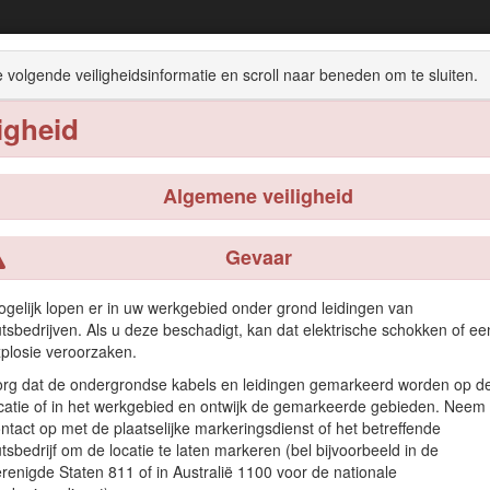
STX-26 stronkenfrees
 volgende veiligheidsinformatie en scroll naar beneden om te sluiten.
ligheid
zicht van de machine
Gebruiksaanwijzing
Onderhoud
Algemene veiligheid
Gevaar
pervlaktewortels te slijpen en te verwijderen. Ze is niet bedoeld voo
gelijk lopen er in uw werkgebied onder grond leidingen van
ronk. Dit product gebruiken voor andere doeleinden dan het bedoelde g
tsbedrijven. Als u deze beschadigt, kan dat elektrische schokken of ee
plosie veroorzaken.
weet hoe u dit product op de juiste wijze moet gebruiken en onderhoud
rg dat de ondergrondse kabels en leidingen gemarkeerd worden op d
ste en veilige gebruik van de machine.
catie of in het werkgebied en ontwijk de gemarkeerde gebieden. Neem
ductveiligheid en bedieningsinstructies, informatie over accessoires,
ntact op met de plaatselijke markeringsdienst of het betreffende
tsbedrijf om de locatie te laten markeren (bel bijvoorbeeld in de
renigde Staten 811 of in Australië 1100 voor de nationale
vullende informatie nodig hebt, kunt u contact opnemen met een erkend