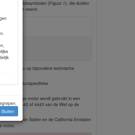
ende veiligheidssymbolen (Figuur
2
), die duiden
n niet in acht neemt.
ngen
n.
en,
lijke
elijk
k
attendeert u op bijzondere technische
e aparte productspecifieke
brandveilige motor wordt gebruikt in een
begrepen.
 van sectie 4442 of 4443 van de Wet op de
Sluiten
n de Verenigde Staten en de California Emission
e motor.