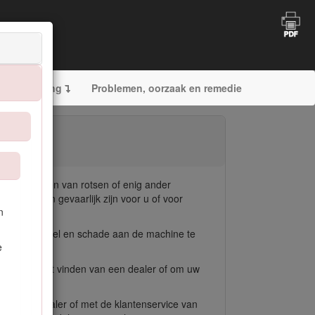
Stalling
Problemen, oorzaak en remedie
r het snijden van rotsen of enig ander
ebruik kan gevaarlijk zijn voor u of voor
n
en en om letsel en schade aan de machine te
e
 hulp bij het vinden van een dealer of om uw
e servicedealer of met de klantenservice van