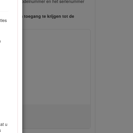
ts van het modelnummer en het serienummer
scannen om toegang te krijgen tot de
ties
e
at u
s