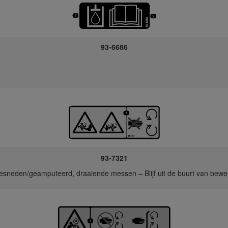
93-6686
93-7321
sneden/geamputeerd, draaiende messen – Blijf uit de buurt van bew