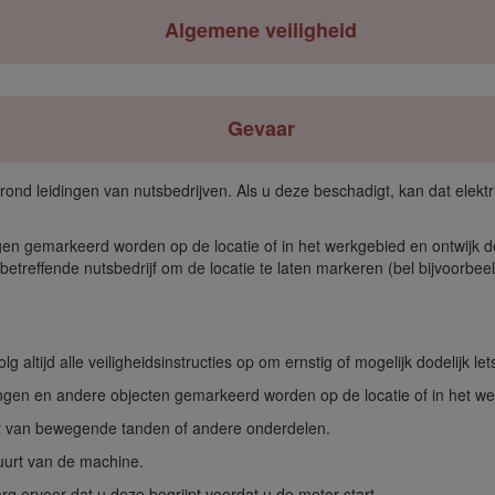
Algemene veiligheid
Gevaar
rond leidingen van nutsbedrijven. Als u deze beschadigt, kan dat elekt
gen gemarkeerd worden op de locatie of in het werkgebied en ontwijk
betreffende nutsbedrijf om de locatie te laten markeren (bel bijvoorbeel
g altijd alle veiligheidsinstructies op om ernstig of mogelijk dodelijk le
ngen en andere objecten gemarkeerd worden op de locatie of in het we
t van bewegende tanden of andere onderdelen.
uurt van de machine.
rg ervoor dat u deze begrijpt voordat u de motor start.