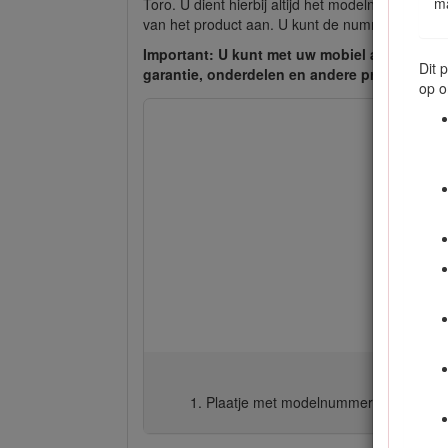
ma
Toro. U dient hierbij altijd het modelnummer e
van het product aan. U kunt de nummers noteren
Important: U kunt met uw mobiel apparaat d
Dit 
garantie, onderdelen en andere productinfor
op o
Plaatje met modelnummer en serien