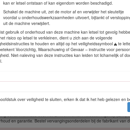
lijke gevaren en een aantal veiligheidsberichten genoemd met de volg
kan er letsel ontstaan of kan eigendom worden beschadigd.
 letsel of de dood tot gevolg kan hebben als u de veiligheidsvoorschrifte
Schakel de machine uit, zet de motor af en verwijder het sleuteltje
voordat u onderhoudswerkzaamheden uitvoert, bijtankt of verstoppi
uit de machine verwijdert.
ist gebruik of onderhoud van deze machine kan letsel tot gevolg hebbe
et risico op letsel te verkleinen, dient u zich aan de volgende
Figuur 2
igheidsinstructies te houden en altijd op het veiligheidssymbool
te lett
betekent Voorzichtig, Waarschuwing of Gevaar – instructie voor persoon
igheid. Niet-naleving van deze instructies kan leiden tot lichamelijk of dod
l.
ruikt om uw aandacht op bijzondere informatie te vestigen.
Belangrij
atie aan die bijzondere aandacht verdient.
 richtlijnen wanneer de CE-set 22368 gemonteerd is; zie voor details d
nvanger, zoals omschreven in sectie 4442, of een goed onderhouden, 
hoofdstuk over veiligheid te sluiten, erken ik dat ik het heb gelezen en 
as begroeid terrein, handelt de bestuurder in strijd met de bepalingen
van de Staat Californië.
ing bevat informatie over het Environmental Protection Agency (EPA) i
houd en garantie. Bestel vervangingsonderdelen bij de fabrikant van d