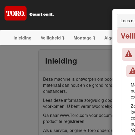
Lees de
Vei
Inleiding
Veiligheid
Montage
Algemeen over
Inleiding
Deze machine is ontworpen om boomstronken en op
Mo
materiaal dan hout en de grond rond een boomst
nu
omstanders.
ex
Lees deze informatie zorgvuldig door, zodat u 
Zo
voorkomen. U bent verantwoordelijk voor het jui
lo
Ga naar www.Toro.com voor documentatie over pro
co
product te registreren.
nu
Ve
Als u service, originele Toro onderdelen of aan