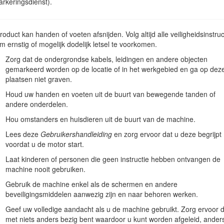
rkeringsdienst).
n het serienummer van het product te vermelden. Figuur
1
geeft de plaa
 in de ruimte hieronder.
e QR-code op het plaatje met het serienummer (indien aanwezig) 
product kan handen of voeten afsnijden. Volg altijd alle veiligheidsinstruc
matie.
m ernstig of mogelijk dodelijk letsel te voorkomen.
Zorg dat de ondergrondse kabels, leidingen en andere objecten
gemarkeerd worden op de locatie of in het werkgebied en ga op dez
plaatsen niet graven.
Houd uw handen en voeten uit de buurt van bewegende tanden of
andere onderdelen.
Hou omstanders en huisdieren uit de buurt van de machine.
Lees deze
Gebruikershandleiding
en zorg ervoor dat u deze begrijpt
voordat u de motor start.
Laat kinderen of personen die geen instructie hebben ontvangen de
machine nooit gebruiken.
Gebruik de machine enkel als de schermen en andere
Figuur 1
beveiligingsmiddelen aanwezig zijn en naar behoren werken.
ummer
Geef uw volledige aandacht als u de machine gebruikt. Zorg ervoor d
met niets anders bezig bent waardoor u kunt worden afgeleid, ander