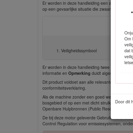
Er worden in deze handleiding een aantal moge
op een gevaarlijke situatie die zwaar lichamelijk
Onju
Om h
veil
dat 
Veiligheidssymbool
veil
letse
Er worden in deze handleiding twee woorden geb
informatie en
Opmerking
duidt algemene inform
Dit product voldoet aan alle relevante Europese
conformiteitsverklaring.
Als de machine zonder een goed werkende vonke
Door dit 
bosgebied of op een met dicht struikgewas of gr
Openbare Hulpbronnen (Public Resources Code) 
De bij deze motor geleverde Gebruikershandleid
Control Regulation voor emissiesystemen, onder