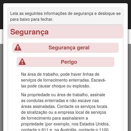
Leia as seguintes informações de segurança e desloque-se
para baixo para fechar.
Segurança
Triturador de troncos STX-26
Segurança geral
Introdução
Perigo
Esta máquina foi concebida para triturar e remover troncos
Na área de trabalho, pode haver linhas de
de árvores e raízes à superfície. Não se destina a cortar
serviços de fornecimento enterradas. Escavá-
pedras nem qualquer outro material que não seja madeira e
las pode causar choque ou explosão.
o solo em torno de um tronco. Se a máquina for utilizada
com qualquer outro propósito, poderá pôr em perigo o
Na propriedade ou área de trabalho, assinale
utilizador ou outras pessoas.
as condutas enterradas e não escave nas
áreas assinaladas. Contacte os serviços locais
Leia estas informações com atenção para saber como
de sinalização ou a empresa local de serviços
operar e realizar a manutenção adequada do produto, além
de fornecimento para assinalarem a
de evitar lesões e danos ao produto. A utilização correta e
propriedade (por exemplo, nos Estados Unidos,
segura do produto é da exclusiva responsabilidade do
contacte o 811 e, na Austrália, contacte o 1100
utilizador.