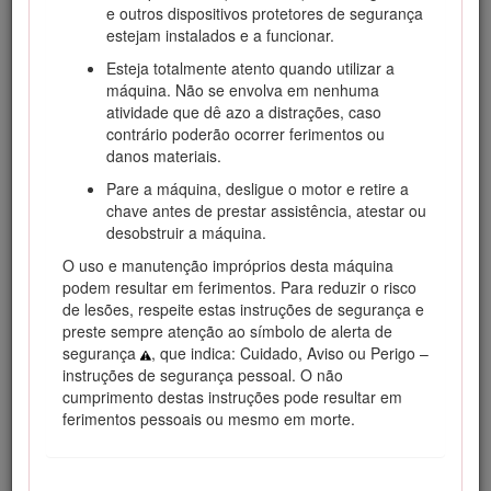
e outros dispositivos protetores de segurança
estejam instalados e a funcionar.
Esteja totalmente atento quando utilizar a
máquina. Não se envolva em nenhuma
atividade que dê azo a distrações, caso
contrário poderão ocorrer ferimentos ou
danos materiais.
Figura 1
Pare a máquina, desligue o motor e retire a
Placa com os números de modelo e de série
chave antes de prestar assistência, atestar ou
desobstruir a máquina.
Este manual identifica potenciais perigos e contém
O uso e manutenção impróprios desta máquina
mensagens de segurança identificadas com o símbolo de
podem resultar em ferimentos. Para reduzir o risco
alerta de segurança (Figura
2
), que sinaliza perigos que
de lesões, respeite estas instruções de segurança e
podem provocar lesões graves ou morte se não forem
preste sempre atenção ao símbolo de alerta de
observadas as precauções recomendadas.
segurança
, que indica: Cuidado, Aviso ou Perigo –
instruções de segurança pessoal. O não
cumprimento destas instruções pode resultar em
ferimentos pessoais ou mesmo em morte.
Figura 2