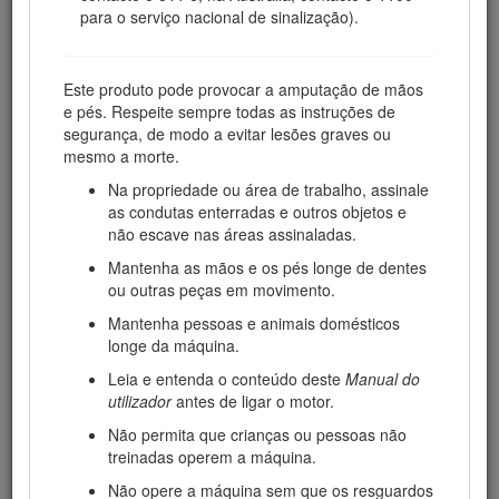
para o serviço nacional de sinalização).
Aceda a www.Toro.com para obter materiais de formação
sobre segurança e operação de produtos, informações
sobre acessórios, ajuda para localizar um representante ou
Este produto pode provocar a amputação de mãos
para registar o seu produto.
e pés. Respeite sempre todas as instruções de
Sempre que necessitar de assistência, peças genuínas Toro
segurança, de modo a evitar lesões graves ou
ou informações adicionais, entre em contacto com um
mesmo a morte.
representante de assistência autorizado ou com o serviço de
Na propriedade ou área de trabalho, assinale
assistência Toro, indicando os números de modelo e de
as condutas enterradas e outros objetos e
série do produto. Figura
1
identifica a localização dos
não escave nas áreas assinaladas.
números de série e de modelo do produto. Escreva os
números no espaço fornecido.
Mantenha as mãos e os pés longe de dentes
ou outras peças em movimento.
Important: Com o seu dispositivo móvel, pode ler o
código QR no autocolante do número de série (se
Mantenha pessoas e animais domésticos
equipado) para aceder às informações de garantia,
longe da máquina.
peças e outras.
Leia e entenda o conteúdo deste
Manual do
utilizador
antes de ligar o motor.
Não permita que crianças ou pessoas não
treinadas operem a máquina.
Não opere a máquina sem que os resguardos