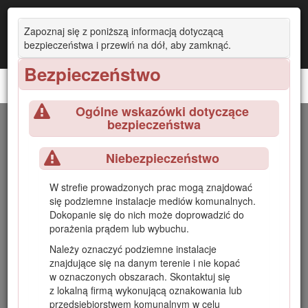
Zapoznaj się z poniższą informacją dotyczącą
bezpieczeństwa i przewiń na dół, aby zamknąć.
Bezpieczeństwo
Rozdrabniacz pniaków STX-26
Ogólne wskazówki dotyczące
bezpieczeństwa
Wprowadzenie
Niebezpieczeństwo
Ta maszyna służy do rozdrabniania i usuwania pniaków oraz
korzeni na powierzchni podłoża. Maszyna nie jest
W strefie prowadzonych prac mogą znajdować
przeznaczona do rozdrabniania kamieni ani innych
się podziemne instalacje mediów komunalnych.
materiałów oprócz drewna i gleby wokół pniaka. Używanie
Dokopanie się do nich może doprowadzić do
produktu w celach niezgodnych z jego przeznaczeniem
porażenia prądem lub wybuchu.
może okazać się niebezpieczne dla operatora i osób
postronnych.
Należy oznaczyć podziemne instalacje
znajdujące się na danym terenie i nie kopać
Należy przeczytać uważnie poniższe informacje, aby poznać
w oznaczonych obszarach. Skontaktuj się
zasady właściwej obsługi i konserwacji urządzenia, nie
z lokalną firmą wykonującą oznakowania lub
uszkodzić go i uniknąć obrażeń ciała. Odpowiedzialność za
przedsiębiorstwem komunalnym w celu
prawidłowe i bezpieczne użytkowanie produktu spoczywa na