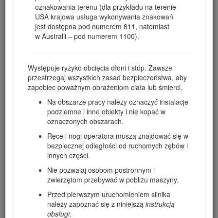
oznakowania terenu (dla przykładu na terenie
użytkowniku.
USA krajowa usługa wykonywania znakowań
Odwiedź www.Toro.com w kwestiach dotyczących
jest dostępna pod numerem 811, natomiast
materiałów szkoleniowych z zakresu bezpieczeństwa oraz
w Australii – pod numerem 1100).
eksploatacji produktu, informacji na temat akcesoriów,
pomocy w znalezieniu autoryzowanego sprzedawcy lub
rejestracji urządzenia.
Występuje ryzyko obcięcia dłoni i stóp. Zawsze
Aby skorzystać z serwisu, zakupić oryginalne części Toro lub
przestrzegaj wszystkich zasad bezpieczeństwa, aby
uzyskać dodatkowe informacje, należy skontaktować się
zapobiec poważnym obrażeniom ciała lub śmierci.
z autoryzowanym przedstawicielem serwisowym lub biurem
Na obszarze pracy należy oznaczyć instalacje
obsługi klienta firmy Toro. Przygotuj numer modelu i numer
podziemne i inne obiekty i nie kopać w
seryjny produktu. Rysunek
1
przedstawia lokalizację numeru
oznaczonych obszarach.
modelu i numeru seryjnego na maszynie. Zapisz te numery
w przeznaczonym do tego miejscu na niniejszej stronie.
Ręce i nogi operatora muszą znajdować się w
bezpiecznej odległości od ruchomych zębów i
Important: Urządzeniem mobilnym zeskanuj kod QR na
innych części.
tabliczce z numerem seryjnym (jeżeli występuje), aby
uzyskać informacje o gwarancji, częściach zamiennych
Nie pozwalaj osobom postronnym i
i innych kwestiach związanych z produktem.
zwierzętom przebywać w pobliżu maszyny.
Przed pierwszym uruchomieniem silnika
należy zapoznać się z niniejszą
instrukcją
obsługi
.