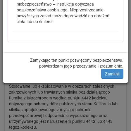
niebezpieczeństwo – instrukcja dotycząca
bezpieczeństwa osobistego. Nieprzestrzeganie
Rysunek 2
powyższych zasad może doprowadzić do obrażeń
Symbol ostrzegawczy
ciała lub do śmierci.
W niniejszej instrukcji występują dwa słowa podkreślające
wagę informacji.
Ważne
zwraca uwagę na istotne informacje
techniczne, a
Uwaga
odnosi się do ogólnych informacji,
które warto mieć na uwadze.
Po zainstalowaniu zestawu CE 22368 produkt ten spełnia
Zamykając ten punkt poświęcony bezpieczeństwu,
wymagania wszystkich stosownych dyrektyw europejskich.
potwierdzam jego przeczytanie i zrozumienie.
Szczegółowe informacje można znaleźć na osobnej
Zamknij
deklaracji zgodności (DOC) dołączonej do produktu.
Stosowanie lub eksploatowanie w obszarach zalesionych,
zakrzewionych lub trawiastych silnika bez działającego
tłumika z iskrochronem według punktu 4442 kodeksu
dotyczącego ochrony dóbr publicznych stanu Kalifornia lub
silnika zaprojektowanego z myślą o ochronie
przeciwpożarowej i odpowiednio wyposażonego oraz
utrzymywanego jest naruszeniem punktu 4442 lub 4443
tegoż kodeksu.