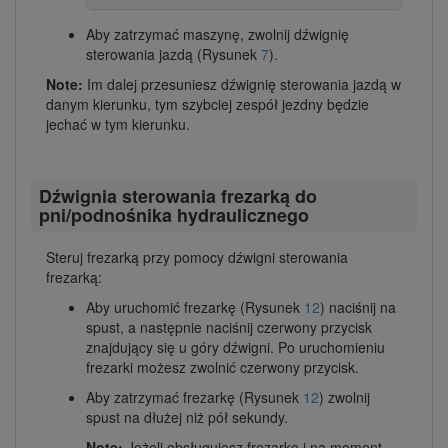
Aby zatrzymać maszynę, zwolnij dźwignię
sterowania jazdą (Rysunek
7
).
Note:
Im dalej przesuniesz dźwignię sterowania jazdą w
danym kierunku, tym szybciej zespół jezdny będzie
jechać w tym kierunku.
Dźwignia sterowania frezarką do
pni/podnośnika hydraulicznego
Steruj frezarką przy pomocy dźwigni sterowania
frezarką:
Aby uruchomić frezarkę (Rysunek
12
) naciśnij na
spust, a następnie naciśnij czerwony przycisk
znajdujący się u góry dźwigni. Po uruchomieniu
frezarki możesz zwolnić czerwony przycisk.
Aby zatrzymać frezarkę (Rysunek
12
) zwolnij
spust na dłużej niż pół sekundy.
Note:
Jeżeli obsługujesz frezarkę i na moment