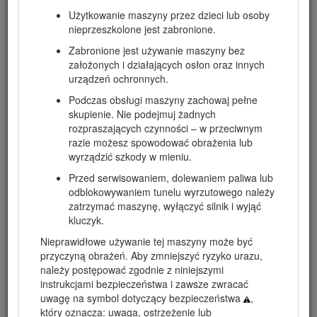
Użytkowanie maszyny przez dzieci lub osoby
nieprzeszkolone jest zabronione.
Zabronione jest używanie maszyny bez
założonych i działających osłon oraz innych
urządzeń ochronnych.
Podczas obsługi maszyny zachowaj pełne
skupienie. Nie podejmuj żadnych
rozpraszających czynności – w przeciwnym
Rysunek 1
razie możesz spowodować obrażenia lub
wyrządzić szkody w mieniu.
Tabliczka z nazwą modelu i numerem seryjnym
Przed serwisowaniem, dolewaniem paliwa lub
odblokowywaniem tunelu wyrzutowego należy
Niniejsza instrukcja zawiera opis potencjalnych zagrożeń, a
zatrzymać maszynę, wyłączyć silnik i wyjąć
zawarte w niej ostrzeżenia zostały oznaczone symbolem
kluczyk.
ostrzegawczym (Rysunek
2
), który sygnalizuje
niebezpieczeństwo mogące spowodować poważne
Nieprawidłowe używanie tej maszyny może być
obrażenia lub śmierć w razie zlekceważenia zalecanych
przyczyną obrażeń. Aby zmniejszyć ryzyko urazu,
środków ostrożności.
należy postępować zgodnie z niniejszymi
instrukcjami bezpieczeństwa i zawsze zwracać
uwagę na symbol dotyczący bezpieczeństwa
,
który oznacza: uwaga, ostrzeżenie lub