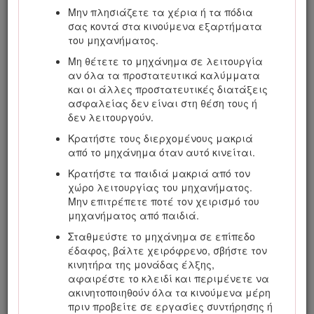
προϊόν. Είστε υπεύθυνοι για τη σωστή και ασφαλή
Μην πλησιάζετε τα χέρια ή τα πόδια
λειτουργία του προϊόντος.
σας κοντά στα κινούμενα εξαρτήματα
του μηχανήματος.
Επισκεφτείτε τη διεύθυνση www.Toro.com για
εκπαιδευτικό υλικό σχετικά με την ασφάλεια και τη
Μη θέτετε το μηχάνημα σε λειτουργία
λειτουργία των προϊόντων ή πληροφορίες για
αν όλα τα προστατευτικά καλύμματα
παρελκόμενα, ή για να βρείτε τον πλησιέστερο
και οι άλλες προστατευτικές διατάξεις
αντιπρόσωπο και να καταχωρίσετε το προϊόν σας.
ασφαλείας δεν είναι στη θέση τους ή
δεν λειτουργούν.
Για σέρβις, γνήσια ανταλλακτικά Toro ή πρόσθετες
πληροφορίες μπορείτε να επικοινωνείτε με έναν
Κρατήστε τους διερχομένους μακριά
εξουσιοδοτημένο αντιπρόσωπο σέρβις ή την
από το μηχάνημα όταν αυτό κινείται.
Εξυπηρέτηση Πελατών της Toro αναφέροντας τον
Κρατήστε τα παιδιά μακριά από τον
αριθμό μοντέλου και τον σειριακό αριθμό του
χώρο λειτουργίας του μηχανήματος.
προϊόντος σας. Στο Σχήμα
1
παρουσιάζεται η θέση
Μην επιτρέπετε ποτέ τον χειρισμό του
στην οποία θα βρείτε την ετικέτα με το μοντέλο και
μηχανήματος από παιδιά.
τον σειριακό αριθμό του προϊόντος. ναγράψτε τους
αριθμούς στο παρεχόμενο πεδίο.
Σταθμεύστε το μηχάνημα σε επίπεδο
έδαφος, βάλτε χειρόφρενο, σβήστε τον
Important: Με την κινητή σας συσκευή, μπορείτε να
κινητήρα της μονάδας έλξης,
σαρώσετε τον κωδικό QR (αν υπάρχει) στην ετικέτα
αφαιρέστε το κλειδί και περιμένετε να
με τον σειριακό αριθμό σας για να δείτε
ακινητοποιηθούν όλα τα κινούμενα μέρη
πληροφορίες για την εγγύηση, τα ανταλλακτικά,
πριν προβείτε σε εργασίες συντήρησης ή
καθώς και άλλες πληροφορίες για το προϊόν.