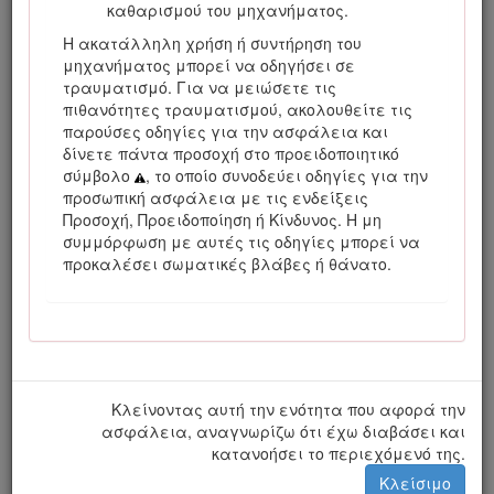
καθαρισμού του μηχανήματος.
Η ακατάλληλη χρήση ή συντήρηση του
μηχανήματος μπορεί να οδηγήσει σε
τραυματισμό. Για να μειώσετε τις
πιθανότητες τραυματισμού, ακολουθείτε τις
παρούσες οδηγίες για την ασφάλεια και
δίνετε πάντα προσοχή στο προειδοποιητικό
σύμβολο
, το οποίο συνοδεύει οδηγίες για την
προσωπική ασφάλεια με τις ενδείξεις
Προσοχή, Προειδοποίηση ή Κίνδυνος. Η μη
συμμόρφωση με αυτές τις οδηγίες μπορεί να
προκαλέσει σωματικές βλάβες ή θάνατο.
Σχήμα 1
Θέση ετικέτας αριθμού μοντέλου και σειριακού
αριθμού
Στο παρόν εγχειρίδιο προσδιορίζονται οι πιθανοί
Κλείνοντας αυτή την ενότητα που αφορά την
κίνδυνοι και παρατίθενται μηνύματα ασφάλειας. Τα
ασφάλεια, αναγνωρίζω ότι έχω διαβάσει και
μηνύματα αυτά αναγνωρίζονται από το
κατανοήσει το περιεχόμενό της.
προειδοποιητικό σύμβολο (Σχήμα
2
), το οποίο δηλώνει
Κλείσιμο