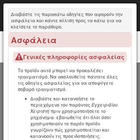
Διαβάστε τις παρακάτω οδηγίες που αφορούν την
ασφάλεια και κάντε κύλιση προς τα κάτω για να
κλείσετε το παράθυρο.
Ασφάλεια
MH-400SH2 Ρυμούλκα επεξεργασίας υλικών
Εισαγωγή
Γενικές πληροφορίες ασφαλείας
Το προϊόν αυτό μπορεί να προκαλέσει
Το παρόν μηχάνημα προορίζεται για χρήση από
τραυματισμό. Να ακολουθείτε πάντοτε όλες
επαγγελματίες χειριστές σε εμπορικές εφαρμογές.
τις οδηγίες ασφαλείας για να αποφύγετε
Έχει σχεδιαστεί κυρίως για μεταφορά, μέτρηση και
σοβαρό τραυματισμό.
διασπορά υλικών. Η χρήση αυτού του προϊόντος για
άλλους σκοπούς πέραν του προβλεπόμενου
Διαβάστε και κατανοήστε το
ενδέχεται να ενέχει κινδύνους για εσάς και για τους
περιεχόμενο του παρόντος
Εγχειριδίου
διερχομένους.
Χειριστή
πριν χρησιμοποιήσετε το
μηχάνημα. εβαιωθείτε ότι όλοι όσοι
Διαβάστε αυτές τις πληροφορίες προσεκτικά για να
χρησιμοποιούν το παρόν προϊόν
ενημερωθείτε για τη σωστή λειτουργία και
γνωρίζουν πώς χρησιμοποιείται και
συντήρηση του προϊόντος σας, καθώς και για την
κατανοούν τις προειδοποιήσεις.
αποφυγή τραυματισμών και πρόκλησης ζημιών στο