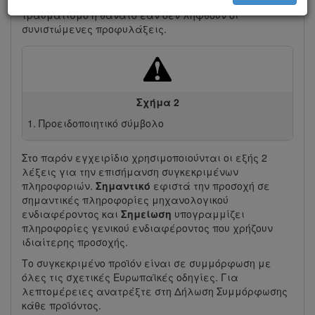
έναν κίνδυνο που ενδέχεται να προκαλέσει σοβαρό
τραυματισμό ή θάνατο εάν δεν ληφθούν οι
συνιστώμενες προφυλάξεις.
Σχήμα 2
Προειδοποιητικό σύμβολο
Στο παρόν εγχειρίδιο χρησιμοποιούνται οι εξής 2
λέξεις για την επισήμανση συγκεκριμένων
πληροφοριών.
Σημαντικό
εφιστά την προσοχή σε
σημαντικές πληροφορίες μηχανολογικού
ενδιαφέροντος και
Σημείωση
υπογραμμίζει
πληροφορίες γενικού ενδιαφέροντος που χρήζουν
ιδιαίτερης προσοχής.
Το συγκεκριμένο προϊόν είναι σε συμμόρφωση με
όλες τις σχετικές Ευρωπαϊκές οδηγίες. Για
λεπτομέρειες ανατρέξτε στη Δήλωση Συμμόρφωσης
κάθε προϊόντος.