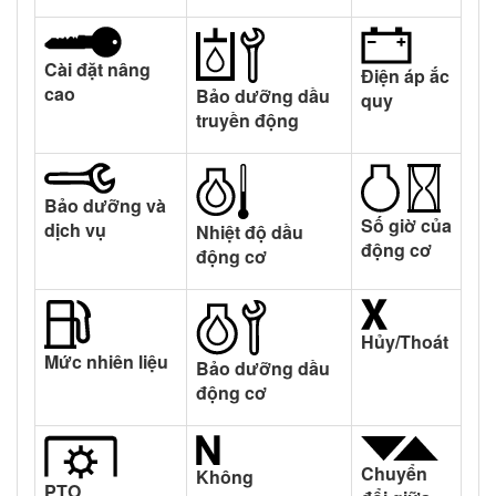
Cài đặt nâng
Điện áp ắc
cao
Bảo dưỡng dầu
quy
truyền động
Bảo dưỡng và
Số giờ của
dịch vụ
Nhiệt độ dầu
động cơ
động cơ
Hủy/Thoát
Mức nhiên liệu
Bảo dưỡng dầu
động cơ
Chuyển
Không
PTO