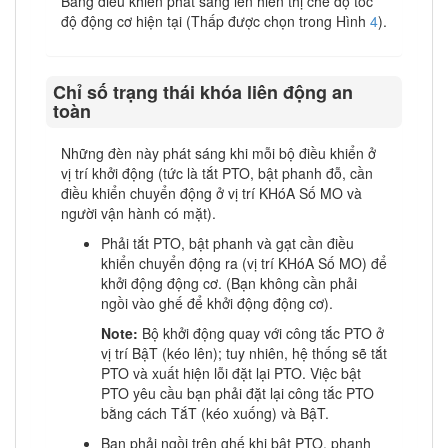
Bảng điều khiển phát sáng lên hiển thị chế độ tốc
độ động cơ hiện tại (Thấp được chọn trong Hình
4
).
Chỉ số trạng thái khóa liên động an
toàn
Những đèn này phát sáng khi mỗi bộ điều khiển ở
vị trí khởi động (tức là tắt PTO, bật phanh đỗ, cần
điều khiển chuyển động ở vị trí KHóA Số MO và
người vận hành có mặt).
Phải tắt PTO, bật phanh và gạt cần điều
khiển chuyển động ra (vị trí KHóA Số MO) để
khởi động động cơ. (Bạn không cần phải
ngồi vào ghế để khởi động động cơ).
Note:
Bộ khởi động quay với công tắc PTO ở
vị trí BậT (kéo lên); tuy nhiên, hệ thống sẽ tắt
PTO và xuất hiện lỗi đặt lại PTO. Việc bật
PTO yêu cầu bạn phải đặt lại công tắc PTO
bằng cách TắT (kéo xuống) và BậT.
Bạn phải ngồi trên ghế khi bật PTO, phanh