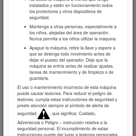
instalados y estén en funcionamiento todos
Visite www.Toro.com para obtener más información,
los protectores y otros dispositivos de
incluidos consejos de seguridad, materiales de formación,
seguridad.
información sobre accesorios, ayuda para encontrar a un
distribuidor o para registrar su producto.
Mantenga a otras personas, especialmente a
los niños, alejadas del área de operación.
Cuando necesite asistencia técnica, piezas genuinas Toro o
Nunca permita a los niños utilizar la máquina.
información adicional, póngase en contacto con un
distribuidor autorizado Toro y tenga a mano los números de
Apague la máquina, retire la llave y espere a
modelo y serie de su producto. Figura
1
identifica la
que se detenga todo movimiento antes de
ubicación de los números de modelo y serie en el producto.
dejar el puesto del operador. Deje que la
Escriba los números en el espacio provisto.
máquina se enfríe antes de realizar ajustes,
tareas de mantenimiento y de limpieza o de
Important: Con su dispositivo móvil, puede escanear el
guardarla.
código QR de la pegatina del número de serie (en su
caso) para acceder a información sobre la garantía, las
El uso o mantenimiento incorrecto de esta máquina
piezas, y otra información sobre el producto.
puede causar lesiones. Para reducir el peligro de
lesiones, cumpla estas instrucciones de seguridad y
preste atención siempre al símbolo de alerta de
seguridad
, que significa: Cuidado,
Advertencia o Peligro – instrucción relativa a la
seguridad personal. El incumplimiento de estas
instrucciones puede dar lugar a lesiones personales