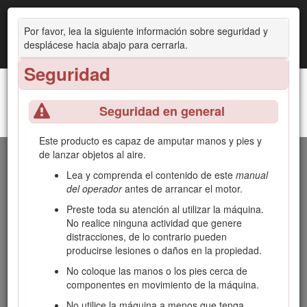
Por favor, lea la siguiente información sobre seguridad y
desplácese hacia abajo para cerrarla.
Seguridad
Seguridad en general
Unidad de tracción Greensmaster® 3320 TriFlex®
Introducción
Este producto es capaz de amputar manos y pies y
de lanzar objetos al aire.
Esta máquina es una segadora de green de asiento,
equipada con cuchillas de molinete, diseñada para ser
Lea y comprenda el contenido de este
manual
usada por operadores profesionales contratados en
del operador
antes de arrancar el motor.
aplicaciones comerciales. Se ha diseñado principalmente
Preste toda su atención al utilizar la máquina.
para cortar hierba en césped bien mantenido. El uso de este
No realice ninguna actividad que genere
producto para otros propósitos que los previstos podría ser
distracciones, de lo contrario pueden
peligroso para usted y para otras personas.
producirse lesiones o daños en la propiedad.
Lea este manual detenidamente para aprender a utilizar y
No coloque las manos o los pies cerca de
mantener correctamente su producto, y para evitar lesiones
componentes en movimiento de la máquina.
y daños al producto. Usted es responsable de utilizar el
producto de forma correcta y segura.
No utilice la máquina a menos que tenga