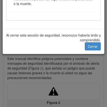
o la muerte.
Figura 1
Al cerrar esta sección de seguridad, reconozco haberla leído y
Ubicación de los números de modelo y de serie –
comprendido.
levante el asiento y localice la placa del número de
Cerrar
serie.
Este manual identifica peligros potenciales y contiene
mensajes de seguridad identificados por el símbolo de alerta
de seguridad (Figura
2
), que señala un peligro que puede
causar lesiones graves o la muerte si usted no sigue las
precauciones recomendadas.
Figura 2