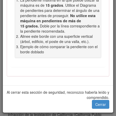
máquina es de
15 grados
. Utilice el Diagrama
Advertencia
indica una situación potencialmente
de pendientes para determinar el ángulo de una
peligrosa que si no se evita,
podría
causar la muerte
pendiente antes de proseguir.
No utilice esta
o lesiones graves.
máquina en pendientes de más de
Cuidado
indica una situación potencialmente
15 grados.
Doble por la línea correspondiente a
peligrosa que si no se evita,
podría
causar lesiones
la pendiente recomendada.
menores o moderadas.
Alinee este borde con una superficie vertical
(árbol, edificio, el poste de una valla, etc.).
Ejemplo de cómo comparar la pendiente con el
borde doblado
Figura 2
Símbolo de alerta de seguridad
El uso o la operación del motor en cualquier terreno forestal,
de monte o cubierto de hierba a menos que el motor esté
Al cerrar esta sección de seguridad, reconozco haberla leído y
equipado con parachispas (conforme a la definición de la
comprendido.
sección 4442) mantenido en buenas condiciones de
funcionamiento, o haya sido fabricado, equipado y
Cerrar
mantenido para la prevención de incendios, constituye una
infracción de la legislación de California (California Public