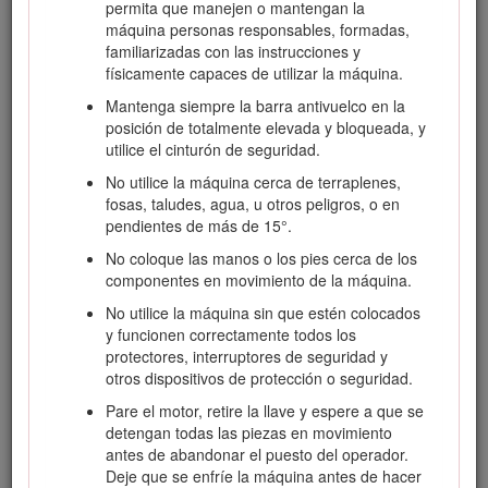
permita que manejen o mantengan la
Visite www.Toro.com para buscar materiales de formación y
máquina personas responsables, formadas,
seguridad o información sobre accesorios, para localizar un
familiarizadas con las instrucciones y
distribuidor o para registrar su producto.
físicamente capaces de utilizar la máquina.
Cuando necesite asistencia técnica, piezas genuinas Toro o
Mantenga siempre la barra antivuelco en la
información adicional, póngase en contacto con un Servicio
posición de totalmente elevada y bloqueada, y
Técnico Autorizado o con Asistencia al Cliente de Toro, y
utilice el cinturón de seguridad.
tenga a mano los números de modelo y serie de su
No utilice la máquina cerca de terraplenes,
producto. La Figura
1
identifica la ubicación de los números
fosas, taludes, agua, u otros peligros, o en
de serie y de modelo en el producto. Escriba los números en
pendientes de más de 15°.
el espacio provisto.
No coloque las manos o los pies cerca de los
Important: Con su dispositivo móvil, puede escanear el
componentes en movimiento de la máquina.
código QR (en su caso) de la pegatina del número de
serie para acceder a información sobre la garantía, las
No utilice la máquina sin que estén colocados
piezas, y otra información sobre el producto.
y funcionen correctamente todos los
protectores, interruptores de seguridad y
otros dispositivos de protección o seguridad.
Pare el motor, retire la llave y espere a que se
detengan todas las piezas en movimiento
antes de abandonar el puesto del operador.
Deje que se enfríe la máquina antes de hacer