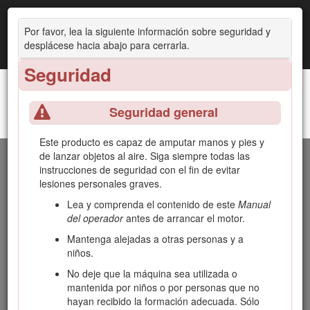
Por favor, lea la siguiente información sobre seguridad y
desplácese hacia abajo para cerrarla.
Seguridad
Seguridad general
Cortacésped de asiento Z Master® Professional
Introducción
Serie 5000
Este producto es capaz de amputar manos y pies y
de lanzar objetos al aire. Siga siempre todas las
Este cortacésped de asiento de cuchillas rotativas está
instrucciones de seguridad con el fin de evitar
diseñado para ser usado por operadores profesionales
lesiones personales graves.
contratados. Está diseñado principalmente para segar
césped bien mantenido en zonas verdes residenciales o
Lea y comprenda el contenido de este
Manual
comerciales. El uso de este producto para otros propósitos
del operador
antes de arrancar el motor.
que los previstos podría ser peligroso para usted y para
Mantenga alejadas a otras personas y a
otras personas.
niños.
Lea este manual detenidamente para aprender a utilizar y
No deje que la máquina sea utilizada o
mantener correctamente su producto, y para evitar lesiones
mantenida por niños o por personas que no
y daños al producto. Usted es responsable de utilizar el
hayan recibido la formación adecuada. Sólo
producto de forma correcta y segura.