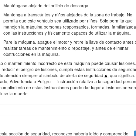
delo y serie de su producto. La Figura
1
identifica la ubicación de lo
Manténgase alejado del orificio de descarga.
Mantenga a transeúntes y niños alejados de la zona de trabajo. No
escanear el código QR de la calcomanía del número de serie (en s
permita que este vehículo sea utilizado por niños. Sólo permita que
e el producto.
manejen la máquina personas responsables, formadas, familiarizad
con las instrucciones y físicamente capaces de utilizar la máquina.
Pare la máquina, apague el motor y retire la llave de contacto antes 
realizar tareas de mantenimiento o repostaje, y antes de eliminar
obstrucciones en la máquina.
so o mantenimiento incorrecto de esta máquina puede causar lesiones.
 reducir el peligro de lesiones, cumpla estas instrucciones de segurida
te atención siempre al símbolo de alerta de seguridad
, que significa:
ado, Advertencia o Peligro — instrucción relativa a la seguridad person
ncumplimiento de estas instrucciones puede dar lugar a lesiones perso
cluso la muerte.
Figura 1
 de serie
ontiene mensajes de seguridad identificados por el símbolo de alerta d
sted no sigue las precauciones recomendadas.
 esta sección de seguridad, reconozco haberla leído y comprendido.