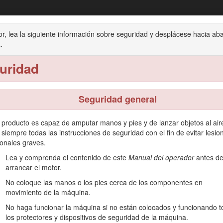
Cortacésped GrandStand®
or, lea la siguiente información sobre seguridad y desplácese hacia ab
 de corte TURBO FORCE® de 122, 132 o 152 cm (48
.
ión
Mantenimiento
Almacenamiento
Solución de
uridad
Seguridad general
 producto es capaz de amputar manos y pies y de lanzar objetos al air
ivas está diseñada para ser usada por operadores profesionales contra
 siempre todas las instrucciones de seguridad con el fin de evitar lesio
ales o comerciales. El uso de este producto para otros propósitos que
onales graves.
Lea y comprenda el contenido de este
Manual del operador
antes d
utilizar y mantener correctamente su producto, y para evitar lesiones
arrancar el motor.
No coloque las manos o los pies cerca de los componentes en
ón, incluidos consejos de seguridad, materiales de formación, inform
movimiento de la máquina.
No haga funcionar la máquina si no están colocados y funcionando 
inas Toro o información adicional, póngase en contacto con un Distribu
los protectores y dispositivos de seguridad de la máquina.