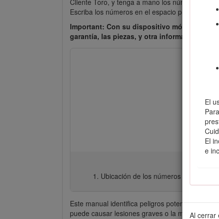
Cliente Toro, y tenga a mano los números de mo
Escriba los números en el espacio provisto.
Important: Con su dispositivo móvil, puede 
garantía, las piezas, y otra información sobr
El u
Para
pres
Cuid
El i
e in
Ubicación de los números de modelo y
Este manual identifica peligros potenciales y c
puede causar lesiones graves o la muerte si u
Al cerrar