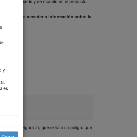
s números de serie y de modelo en el producto.
u caso) para acceder a información sobre la
as
de
d y
al.
nales
e seguridad (Figura
2
), que señala un peligro que
Cerrar