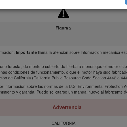
Figura 2
ormación.
Importante
llama la atención sobre información mecánica esp
rreno forestal, de monte o cubierto de hierba a menos que el motor es
enas condiciones de funcionamiento, o que el motor haya sido fabrica
lación de California (California Public Resource Code Section 4442 o 44
ece información sobre las normas de la U.S. Environmental Protection A
imiento y garantía. Puede solicitarse un manual nuevo al fabricante d
Advertencia
CALIFORNIA