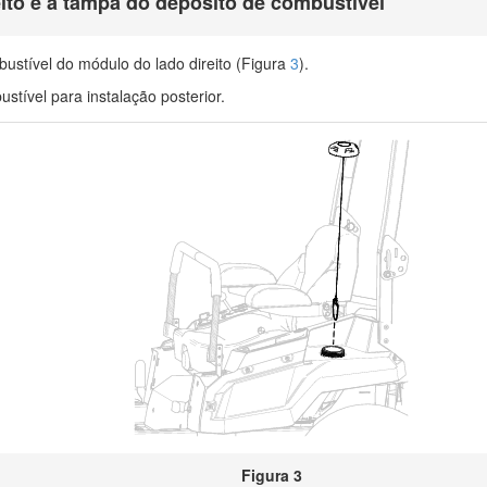
to e a tampa do depósito de combustível
stível do módulo do lado direito (Figura
3
).
tível para instalação posterior.
Figura 3