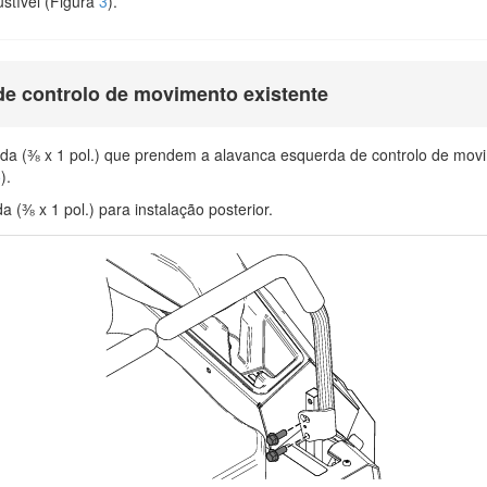
stível (Figura
3
).
e controlo de movimento existente
da (⅜ x 1 pol.) que prendem a alavanca esquerda de controlo de mov
5
).
(⅜ x 1 pol.) para instalação posterior.