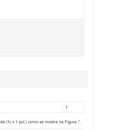
1
ada (⅜ x 1 pol.) como se mostra na Figura
7
.