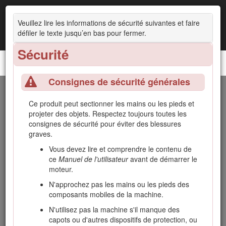
Veuillez lire les informations de sécurité suivantes et faire
défiler le texte jusqu’en bas pour fermer.
Sécurité
Tondeuse GrandStand®
Consignes de sécurité générales
Introduction
Ce produit peut sectionner les mains ou les pieds et
projeter des objets. Respectez toujours toutes les
Cette tondeuse autoportée à lames rotatives est destinée
consignes de sécurité pour éviter des blessures
aux professionnels et aux utilisateurs temporaires. Elle est
graves.
principalement conçue pour tondre les pelouses entretenues
régulièrement des terrains privés et commerciaux.
Vous devez lire et comprendre le contenu de
L'utilisation de ce produit à d'autres fins que celle prévue
ce
Manuel de l'utilisateur
avant de démarrer le
peut être dangereuse pour vous-même et toute personne à
moteur.
proximité.
N'approchez pas les mains ou les pieds des
Lisez attentivement cette notice pour apprendre comment
composants mobiles de la machine.
utiliser et entretenir correctement votre produit, et éviter ainsi
N'utilisez pas la machine s'il manque des
de l'endommager ou de vous blesser. Vous êtes responsable
capots ou d'autres dispositifs de protection, ou
de l'utilisation sûre et correcte du produit.