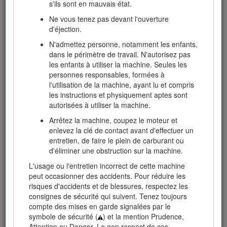
s'ils sont en mauvais état.
Pour plus d'information, y compris des conseils de sécurité,
Ne vous tenez pas devant l'ouverture
des documents de formation, des renseignements
d'éjection.
concernant un accessoire, pour obtenir l'adresse d'un
dépositaire ou pour enregistrer votre produit, rendez-vous
N'admettez personne, notamment les enfants,
sur le site www.Toro.com.
dans le périmètre de travail. N'autorisez pas
les enfants à utiliser la machine. Seules les
Pour obtenir des prestations de service, des pièces Toro
personnes responsables, formées à
d'origine ou des renseignements complémentaires,
l'utilisation de la machine, ayant lu et compris
munissez-vous des numéros de modèle et de série du
les instructions et physiquement aptes sont
produit et contactez un dépositaire-réparateur ou le service
autorisées à utiliser la machine.
client Toro agréé. La Figure
1
indique l'emplacement des
numéros de modèle et de série du produit. Inscrivez les
Arrêtez la machine, coupez le moteur et
numéros dans l'espace réservé à cet effet.
enlevez la clé de contact avant d'effectuer un
entretien, de faire le plein de carburant ou
Important: Avec votre appareil mobile, vous pouvez
d'éliminer une obstruction sur la machine.
scanner le code QR sur l'autocollant du numéro de série
(le cas échéant) pour accéder à l'information sur la
L'usage ou l'entretien incorrect de cette machine
garantie, les pièces et autres renseignements
peut occasionner des accidents. Pour réduire les
concernant le produit.
risques d'accidents et de blessures, respectez les
consignes de sécurité qui suivent. Tenez toujours
compte des mises en garde signalées par le
symbole de sécurité (
) et la mention Prudence,
Attention ou Danger. Le non respect de ces