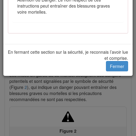
instructions peut entraîner des blessures graves
voire mortelles.
Figure 1
En fermant cette section sur la sécurité, je reconnais l’avoir lue
et comprise.
Emplacement des numéros de modèle et de série
Fermer
Les mises en garde de ce manuel soulignent des dangers
potentiels et sont signalées par le symbole de sécurité
(Figure
2
), qui indique un danger pouvant entraîner des
blessures graves ou mortelles si les précautions
recommandées ne sont pas respectées.
Figure 2