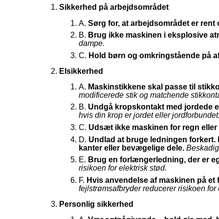
Sikkerhed på arbejdsområdet
A.
Sørg for, at arbejdsområdet er rent 
B.
Brug ikke maskinen i eksplosive atm
dampe.
C.
Hold børn og omkringstående på a
Elsikkerhed
A.
Maskinstikkene skal passe til stikk
modificerede stik og matchende stikkontak
B.
Undgå kropskontakt med jordede elle
hvis din krop er jordet eller jordforbundet
C.
Udsæt ikke maskinen for regn eller
D.
Undlad at bruge ledningen forkert. 
kanter eller bevægelige dele.
Beskadige
E.
Brug en forlængerledning, der er e
risikoen for elektrisk stød.
F.
Hvis anvendelse af maskinen på et 
fejlstrømsafbryder reducerer risikoen for 
Personlig sikkerhed