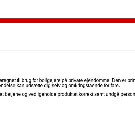
gnet til brug for boligejere på private ejendomme. Den er primæ
vendelse kan udsætte dig selv og omkringstående for fare.
t betjene og vedligeholde produktet korrekt samt undgå person- 