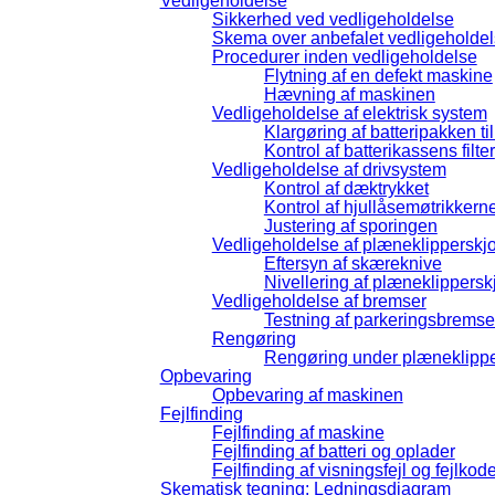
Vedligeholdelse
Sikkerhed ved vedligeholdelse
Skema over anbefalet vedligeholde
Procedurer inden vedligeholdelse
Flytning af en defekt maskine
Hævning af maskinen
Vedligeholdelse af elektrisk system
Klargøring af batteripakken ti
Kontrol af batterikassens filter
Vedligeholdelse af drivsystem
Kontrol af dæktrykket
Kontrol af hjullåsemøtrikkern
Justering af sporingen
Vedligeholdelse af plæneklipperskjo
Eftersyn af skæreknive
Nivellering af plæneklippersk
Vedligeholdelse af bremser
Testning af parkeringsbrems
Rengøring
Rengøring under plæneklippe
Opbevaring
Opbevaring af maskinen
Fejlfinding
Fejlfinding af maskine
Fejlfinding af batteri og oplader
Fejlfinding af visningsfejl og fejlkod
Skematisk tegning: Ledningsdiagram