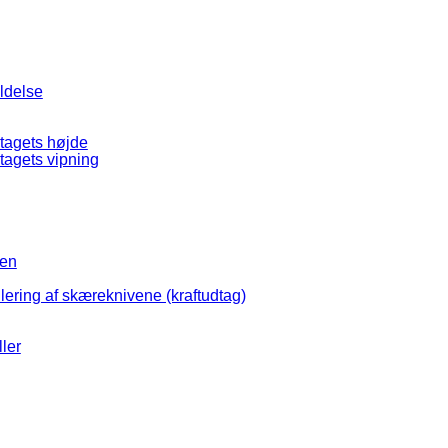
ldelse
tagets højde
tagets vipning
sen
ulering af skæreknivene (kraftudtag)
ller