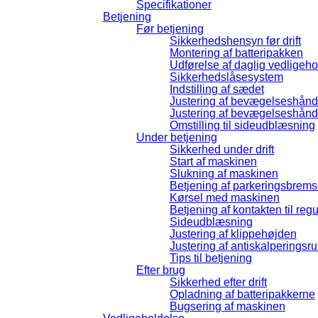
Specifikationer
Betjening
Før betjening
Sikkerhedshensyn før drift
Montering af batteripakken
Udførelse af daglig vedligeho
Sikkerhedslåsesystem
Indstilling af sædet
Justering af bevægelseshånd
Justering af bevægelseshånd
Omstilling til sideudblæsning
Under betjening
Sikkerhed under drift
Start af maskinen
Slukning af maskinen
Betjening af parkeringsbrem
Kørsel med maskinen
Betjening af kontakten til reg
Sideudblæsning
Justering af klippehøjden
Justering af antiskalperingsru
Tips til betjening
Efter brug
Sikkerhed efter drift
Opladning af batteripakkerne
Bugsering af maskinen