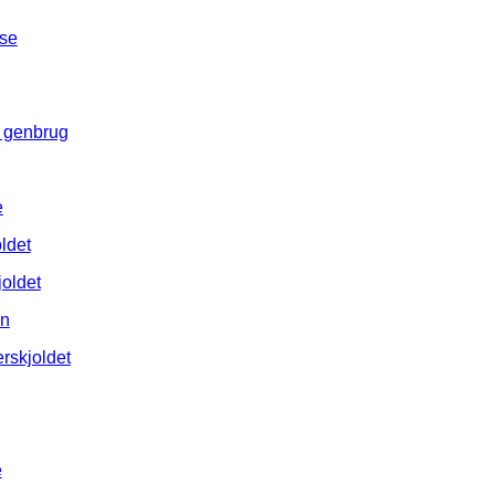
lse
l genbrug
e
ldet
joldet
en
rskjoldet
e