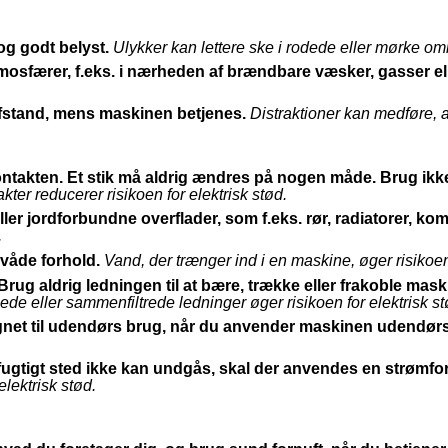
og godt belyst.
Ulykker kan lettere ske i rodede eller mørke om
osfærer, f.eks. i nærheden af brændbare væsker, gasser ell
fstand, mens maskinen betjenes.
Distraktioner kan medføre, a
ontakten. Et stik må aldrig ændres på nogen måde. Brug ikk
ter reducerer risikoen for elektrisk stød.
r jordforbundne overflader, som f.eks. rør, radiatorer, ko
.
 våde forhold.
Vand, der trænger ind i en maskine, øger risikoen 
Brug aldrig ledningen til at bære, trække eller frakoble mas
de eller sammenfiltrede ledninger øger risikoen for elektrisk st
gnet til udendørs brug, når du anvender maskinen udendørs
fugtigt sted ikke kan undgås, skal der anvendes en strømfo
elektrisk stød.