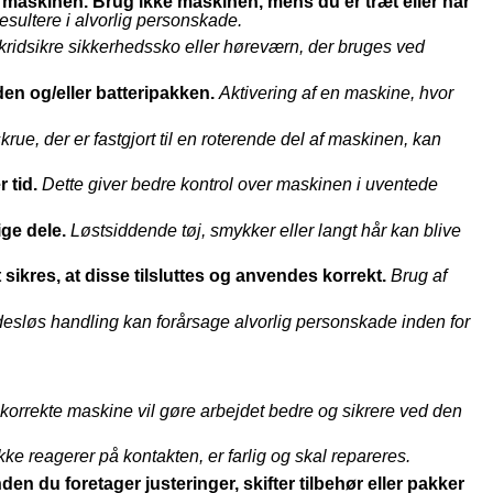
r maskinen. Brug ikke maskinen, mens du er træt eller har
ultere i alvorlig personskade.
ridsikre sikkerhedssko eller høreværn, der bruges ved
lden og/eller batteripakken.
Aktivering af en maskine, hvor
rue, der er fastgjort til en roterende del af maskinen, kan
 tid.
Dette giver bedre kontrol over maskinen i uventede
ge dele.
Løstsiddende tøj, smykker eller langt hår kan blive
 sikres, at disse tilsluttes og anvendes korrekt.
Brug af
esløs handling kan forårsage alvorlig personskade inden for
korrekte maskine vil gøre arbejdet bedre og sikrere ved den
ke reagerer på kontakten, er farlig og skal repareres.
den du foretager justeringer, skifter tilbehør eller pakker