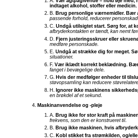
A.
Vær agtpågivende
–
hold øje med, 
indtaget alkohol, stoffer eller medicin.
B.
Brug personlige værnemidler. Bær al
passende forhold, reducerer personskad
C.
Undgå utilsigtet start. Sørg for, at k
afbryderkontakten er tændt, kan nemt føre 
D.
Fjern justeringsskruer eller skruen
medføre personskade.
E.
Undgå at strække dig for meget. Sørg
situationer.
F.
Vær iklædt korrekt beklædning. Bær i
fanget i bevægelige dele.
G.
Hvis der medfølger enheder til tilsl
støvopsamling kan reducere støvrelatere
H.
Ignorer ikke maskinens sikkerhedspr
en brøkdel af et sekund.
Maskinanvendelse og -pleje
A.
Brug ikke for stor kraft på maskine
frekvens, som den er konstrueret til.
B.
Brug ikke maskinen, hvis afbryderko
C.
Kobl stikket fra strømkilden, og/ell