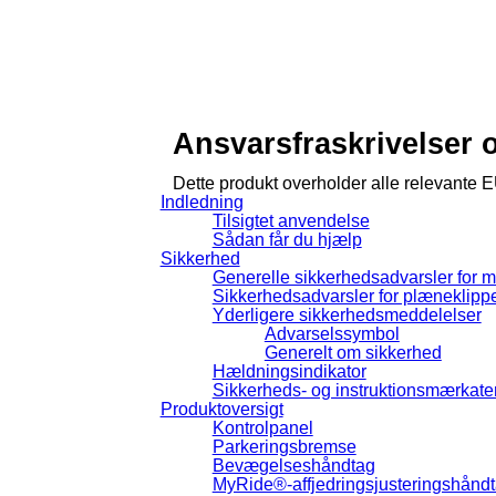
Ansvarsfraskrivelser 
Dette produkt overholder alle relevante 
Indledning
Tilsigtet anvendelse
Sådan får du hjælp
Sikkerhed
Generelle sikkerhedsadvarsler for 
Sikkerhedsadvarsler for plæneklipp
Yderligere sikkerhedsmeddelelser
Advarselssymbol
Generelt om sikkerhed
Hældningsindikator
Sikkerheds- og instruktionsmærkate
Produktoversigt
Kontrolpanel
Parkeringsbremse
Bevægelseshåndtag
MyRide®-affjedringsjusteringshånd