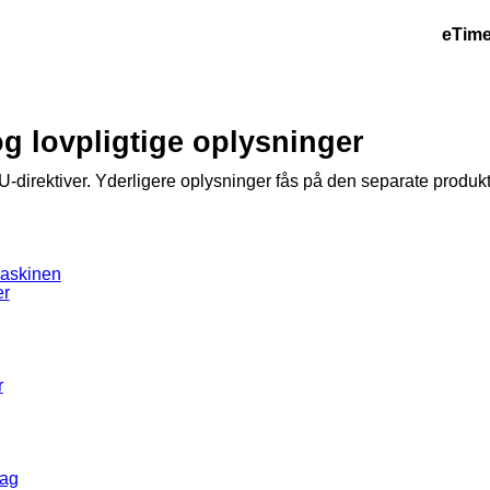
eTime
og lovpligtige oplysninger
EU-direktiver. Yderligere oplysninger fås på den separate prod
maskinen
er
r
tag