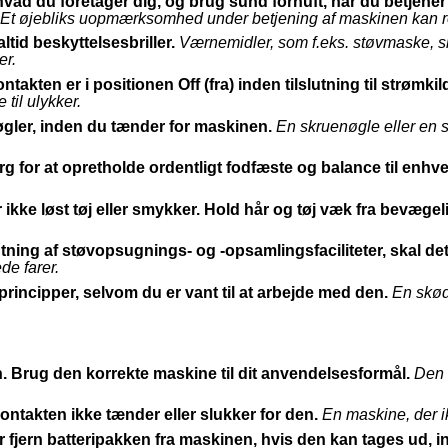
hvad du foretager dig, og brug sund fornuft, når du betjene
Et øjebliks uopmærksomhed under betjening af maskinen kan res
tid beskyttelsesbriller.
Værnemidler, som f.eks. støvmaske, sk
er.
ontakten er i positionen Off (fra) inden tilslutning til strømki
til ulykker.
øgler, inden du tænder for maskinen.
En skruenøgle eller en sk
 for at opretholde ordentligt fodfæste og balance til enhver
kke løst tøj eller smykker. Hold hår og tøj væk fra bevægeli
utning af støvopsugnings- og -opsamlingsfaciliteter, skal det
de farer.
incipper, selvom du er vant til at arbejde med den.
En skød
n. Brug den korrekte maskine til dit anvendelsesformål.
Den 
ntakten ikke tænder eller slukker for den.
En maskine, der ik
er fjern batteripakken fra maskinen, hvis den kan tages ud, in