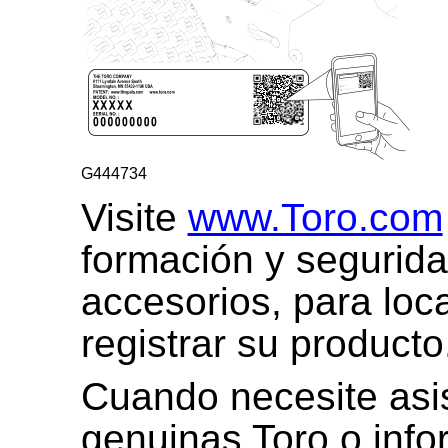
G444734
Visite
www.Toro.com
formación y segurida
accesorios, para loca
registrar su producto
Cuando necesite asis
genuinas
Toro
o info