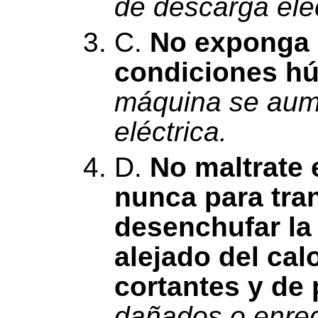
de descarga eléc
C.
No exponga l
condiciones h
máquina se aume
eléctrica.
D.
No maltrate e
nunca para tran
desenchufar la
alejado del cal
cortantes y de 
dañados o enred