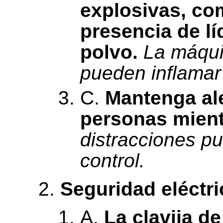
explosivas, co
presencia de lí
polvo.
La máqui
pueden inflamar 
C.
Mantenga ale
personas mientr
distracciones p
control.
Seguridad eléctri
A.
La clavija d