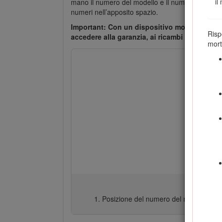
il
mano il numero del modello e il numero di serie d
numeri nell’apposito spazio.
Important: Con un dispositivo mobile è possib
Risp
accedere alla garanzia, ai ricambi e ad altre 
mort
Posizione del numero del modello e de