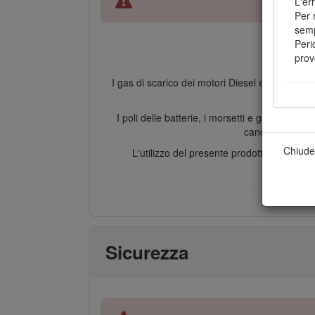
L'er
Per 
semp
Peri
prov
I gas di scarico dei motori Diesel e alcuni dei 
I poli delle batterie, i morsetti e gli access
cancerogene e c
Chiude
L'utilizzo del presente prodotto potrebb
Sicurezza