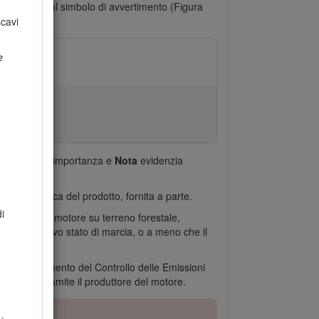
dentificati dal simbolo di avvertimento (Figura
andate.
scavi
e
i particolare importanza e
Nota
evidenzia
ICO) specifica del prodotto, fornita a parte.
di
onare questo motore su terreno forestale,
o in effettivo stato di marcia, o a meno che il
e sul regolamento del Controllo delle Emissioni
 ordinati tramite il produttore del motore.