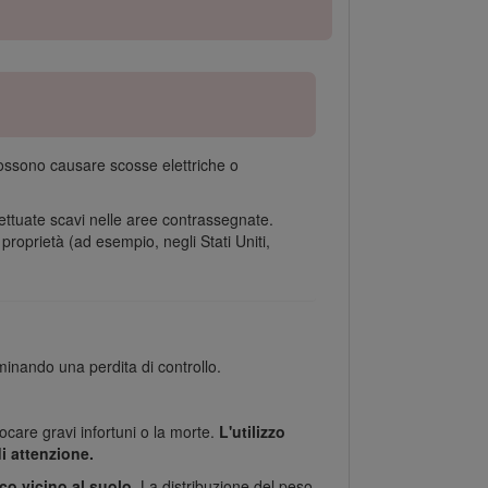
 possono causare scosse elettriche o
fettuate scavi nelle aree contrassegnate.
 proprietà (ad esempio, negli Stati Uniti,
inando una perdita di controllo.
ocare gravi infortuni o la morte.
L'utilizzo
i attenzione.
co vicino al suolo.
La distribuzione del peso