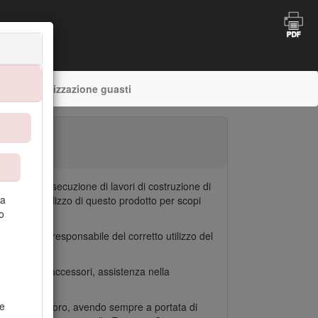
Localizzazione guasti
iali per l'esecuzione di lavori di costruzione di
ea
ifico. L'utilizzo di questo prodotto per scopi
o
rietario è responsabile del corretto utilizzo del
azioni sugli accessori, assistenza nella
te
ro assistenza Toro, avendo sempre a portata di