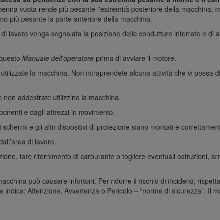
 benna vuota rende più pesante l'estremità posteriore della macchina,
dono più pesante la parte anteriore della macchina.
di lavoro venga segnalata la posizione delle condutture interrate e di alt
 questo
Manuale dell'operatore
prima di avviare il motore.
tilizzate la macchina. Non intraprendete alcuna attività che vi possa di
 non addestrate utilizzino la macchina.
onenti e dagli attrezzi in movimento.
schermi e gli altri dispositivi di protezione siano montati e correttamen
dall’area di lavoro.
ione, fare rifornimento di carburante o togliere eventuali ostruzioni, a
acchina può causare infortuni. Per ridurre il rischio di incidenti, rispet
he indica: Attenzione, Avvertenza o Pericolo – “norme di sicurezza”. Il m