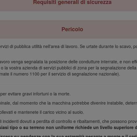
Requisiti generali di sicurezza
Pericolo
rvizi di pubblica utilità nell'area di lavoro. Se urtate durante lo scavo,
lavoro venga segnalata la posizione delle condutture interrate, e non ef
 o la vostra azienda di servizi pubblici di zona per la segnalazione della
mate il numero 1100 per il servizio di segnalazione nazionale).
er evitare gravi infortuni o la morte.
inale, dal momento che la macchina potrebbe divenire instabile, determ
llevati e mantenete il carico vicino al suolo.
incidenti dovuti a perdita di controllo e ribaltamenti, che possono prov
asi tipo o su terreno non uniforme richiede un livello superiore d
 discesa su pendenze con la sua estremità pesante a monte e il cari