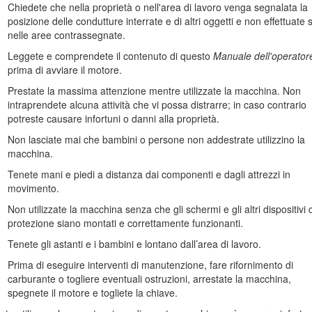
anuale identifica i pericoli potenziali e riporta messaggi di sicurezza, i
Chiedete che nella proprietà o nell'area di lavoro venga segnalata la
e infortuni gravi o la morte se non si osservano le precauzioni raccom
posizione delle condutture interrate e di altri oggetti e non effettuate 
nelle aree contrassegnate.
Leggete e comprendete il contenuto di questo
Manuale dell'operator
prima di avviare il motore.
Prestate la massima attenzione mentre utilizzate la macchina. Non
Figura 2
intraprendete alcuna attività che vi possa distrarre; in caso contrario
Simbolo di allerta di sicurezza
potreste causare infortuni o danni alla proprietà.
Non lasciate mai che bambini o persone non addestrate utilizzino la
macchina.
te due parole.
Importante
indica informazioni di carattere meccanico d
Tenete mani e piedi a distanza dai componenti e dagli attrezzi in
movimento.
uropee pertinenti; vedere i dettagli nella Dichiarazione di Conformità (D
Non utilizzate la macchina senza che gli schermi e gli altri dispositivi 
sorse Pubbliche della California, Sezione 4442 o 4443, utilizzare o azi
protezione siano montati e correttamente funzionanti.
a dotato di un parascintille, come definito nella Sezione 4442, mantenut
o per la prevenzione di incendi.
Tenete gli astanti e i bambini e lontano dall’area di lavoro.
formazioni sull'Environmental Protection Agency (EPA) degli Stati Uniti 
Prima di eseguire interventi di manutenzione, fare rifornimento di
i emissione, manutenzione e garanzia. I pezzi di ricambio possono essere
carburante o togliere eventuali ostruzioni, arrestate la macchina,
spegnete il motore e togliete la chiave.