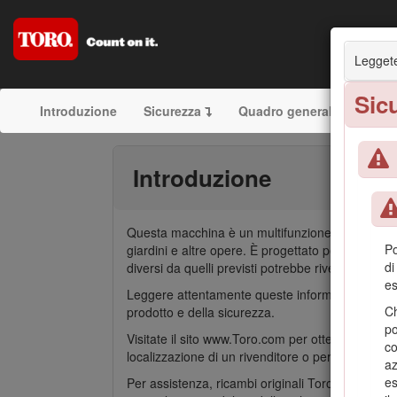
Leggete
Sic
Introduzione
Sicurezza
Quadro generale del prod
Introduzione
Questa macchina è un multifunzione compatto pensa
Po
giardini e altre opere. È progettato per impiega
di
diversi da quelli previsti potrebbe rivelarsi peric
es
Leggere attentamente queste informazioni per l’us
Ch
prodotto e della sicurezza.
po
Visitate il sito www.Toro.com per ottenere materi
co
localizzazione di un rivenditore o per registrare i
az
es
Per assistenza, ricambi originali Toro o ulterior