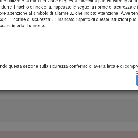
Avvertenza
rato utilizzo o la manutenzione di questa macchina può causare infortun
ridurre il rischio di incidenti, rispettate le seguenti norme di sicurezza e 
re attenzione al simbolo di allarme
, che indica: Attenzione, Avverte
CALIFORNIA
colo – “norme di sicurezza”. Il mancato rispetto di queste istruzioni può
ocare infortuni o morte.
Avvertenza norma "Proposition 65"
loro elementi costitutivi sono noti allo Stato della California come cancero
problemi riproduttivi.
ori attinenti contengono piombo e relativi composti, sostanze chimiche ch
ausa di anomalie della riproduzione. Lavate le mani dopo aver maneggi
ndo questa sezione sulla sicurezza confermo di averla letta e di compr
e esporre a sostanze chimiche che nello Stato della California sono co
c
congenite o di altre problematiche della riproduzione.