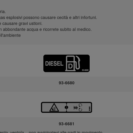
ria.
gas esplosivi possono causare cecità e altri infortuni.
e causare gravi ustioni.
n abbondante acqua e ricorrete subito al medico.
ll'ambiente
93-6680
93-6681
o, ventola – non avvicinatevi alle parti in movimento.