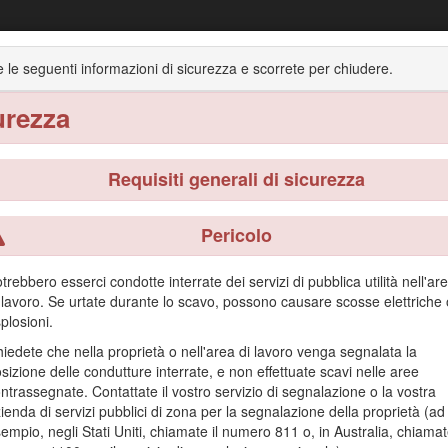
Multifunzione compatto TX 1000
 le seguenti informazioni di sicurezza e scorrete per chiudere.
urezza
otto
Funzionamento
Manutenzione
Rimessaggio
Requisiti generali di sicurezza
Pericolo
to per l'utilizzo in svariate attività di movimentazione terra e di mater
trebbero esserci condotte interrate dei servizi di pubblica utilità nell'ar
re un'ampia gamma di accessori, ognuno dei quali svolge un compito spec
 lavoro. Se urtate durante lo scavo, possono causare scosse elettriche 
oloso per voi ed eventuali astanti.
plosioni.
o e la manutenzione del prodotto e per evitare infortuni e danni. Il prop
iedete che nella proprietà o nell'area di lavoro venga segnalata la
sizione delle condutture interrate, e non effettuate scavi nelle aree
ali di formazione sulla sicurezza e il funzionamento dei prodotti, inform
ntrassegnate. Contattate il vostro servizio di segnalazione o la vostra
l vostro prodotto.
ienda di servizi pubblici di zona per la segnalazione della proprietà (ad
empio, negli Stati Uniti, chiamate il numero 811 o, in Australia, chiama
i informazioni, rivolgersi a un distributore Toro autorizzato o a un cent