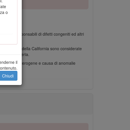
i.
fate
nza o
geni e responsabili di difetti congeniti ed altri
e nello Stato della California sono considerate
ato la batteria.
enderne il
nsiderate cancerogene e causa di anomalie
ontenuto.
Chiudi