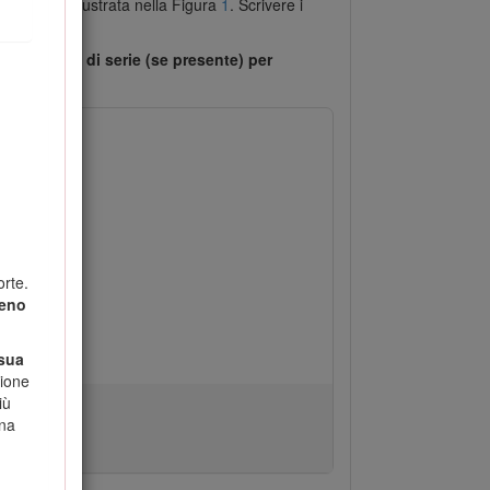
posizione illustrata nella Figura
1
. Scrivere i
 il numero di serie (se presente) per
orte.
reno
 sua
zione
iù
ena