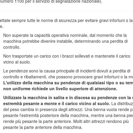
 numero 1100 per il servizio di segnalazione nazionale).
el prodotto. Il numero del modello e il numero di serie si trovano nella 
ile effettuare la scansione del codice QR sull’adesivo che riporta
ettate sempre tutte le norme di sicurezza per evitare gravi infortuni o la
informazioni sui prodotti.
e.
Non superate la capacità operativa nominale, dal momento che la
macchina potrebbe divenire instabile, determinando una perdita di
controllo.
Non trasportate un carico con i bracci sollevati e mantenete il carico
vicino al suolo.
Le pendenze sono la causa principale di incidenti dovuti a perdita di
controllo e ribaltamenti, che possono provocare gravi infortuni o la m
L'utilizzo della macchina su pendenze di qualsiasi tipo o su ter
non uniforme richiede un livello superiore di attenzione.
Utilizzate la macchina in salita e in discesa su pendenze con la
estremità pesante a monte e il carico vicino al suolo.
La distribu
del peso cambia in presenza degli attrezzi. Una benna vuota rende p
Figura 1
pesante l'estremità posteriore della macchina, mentre una benna pi
l numero di serie
rende più pesante la parte anteriore. Molti altri attrezzi rendono più
pesante la parte anteriore della macchina.