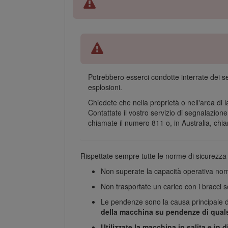
Potrebbero esserci condotte interrate dei se
esplosioni.
Chiedete che nella proprietà o nell'area di 
Contattate il vostro servizio di segnalazione
chiamate il numero 811 o, in Australia, chia
Rispettate sempre tutte le norme di sicurezza p
Non superate la capacità operativa nom
Non trasportate un carico con i bracci so
Le pendenze sono la causa principale di 
della macchina su pendenze di qualsi
Utilizzate la macchina in salita e in