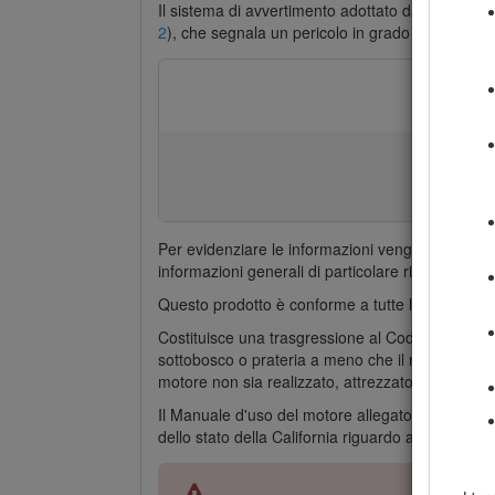
Il sistema di avvertimento adottato dal presente m
2
), che segnala un pericolo in grado di provocar
Per evidenziare le informazioni vengono utilizza
informazioni generali di particolare rilevanza.
Questo prodotto è conforme a tutte le direttive e
Costituisce una trasgressione al Codice delle Ri
sottobosco o prateria a meno che il motore non si
motore non sia realizzato, attrezzato o mantenut
Il Manuale d'uso del motore allegato fornisce in
dello stato della California riguardo a sistemi d