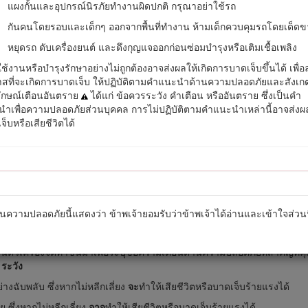
แผงกั้นและอุปกรณ์นิรภัยทำงานผิดปกติ กรุณาอย่าใช้รถ
 QR บนสติกเกอร์หมายเลขซีเรียลได้ (ถ้ามี) เพื่อเข้าถึงข้อมูลการรับประก
กันคนโดยรอบและเด็กๆ ออกจากพื้นที่ทำงาน ห้ามเด็กควบคุมรถโดยเด็ด
หยุดรถ ดับเครื่องยนต์ และดึงกุญแจออกก่อนซ่อมบำรุงหรือเติมเชื้อเพลิง
ช้งานหรือบำรุงรักษาอย่างไม่ถูกต้องอาจส่งผลให้เกิดการบาดเจ็บขึ้นได้ เพื่
สที่จะเกิดการบาดเจ็บ ให้ปฏิบัติตามคำแนะนำด้านความปลอดภัยและสังเก
ักษณ์เตือนอันตราย
ได้แก่ ข้อควรระวัง คำเตือน หรืออันตราย ซึ่งเป็นคำ
ำเพื่อความปลอดภัยส่วนบุคคล การไม่ปฏิบัติตามคำแนะนำเหล่านี้อาจส่งผ
จ็บหรือเสียชีวิตได้
รูป 1
ยล
นความปลอดภัยนี้แสดงว่า ข้าพเจ้ายอมรับว่าข้าพเจ้าได้อ่านและเข้าใจส่วนน
อให้คุณใส่ใจศึกษาข้อมูลพิเศษเกี่ยวกับกลไกและ
หมายเหตุ
เพื่อเน้นข้อมูลทั่
บนตัวเครื่องจัดทำขึ้นมาเพื่อระบุข้อความเตือนด้านความปลอดภัยที่สำคัญที่คุณจ
อ
ระวัง
างฉับพลับ ซึ่งหากไม่หลีกเลี่ยง
จะ
ทำให้เสียชีวิตหรือบาดเจ็บร้ายแรงได้
 ซึ่งหากไม่หลีกเลี่ยง
อาจ
ทำให้เสียชีวิตหรือบาดเจ็บร้ายแรงได้