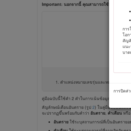
Important: นอกจากนี้ คุณสามารถใช้มือถือสแกนรหัส
การใ
โอกา
สัญล
แนะน
บาดเ
ตำแหน่งหมายเลขรุ่นและหมายเลขซีเรี
การปิดส่ว
คู่มือฉบับนี้ใช้คำ 2 คำในการเน้นข้อมูล
สำคัญ
เพื่
สัญลักษณ์เตือนอันตราย (รูป
2
) ในคู่มือฉบับนี้และ
จะปรากฏขึ้นพร้อมกับคำว่า
อันตราย
,
คำเตือน
หรื
อันตราย
ใช้ระบุสถานการณ์ที่เป็นอันตรายอย่
คำเตือน
ใช้ระบุสถานการณ์ที่อาจเกิดอันตราย