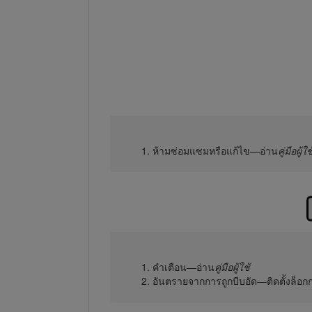
ห้ามซ่อมแซมหรือแก้ไข—อ่าน
คู่มือผู้ใช
คำเตือน—อ่าน
คู่มือผู้ใช้
อันตรายจากการถูกบีบอัด—ติดตั้งล็อก