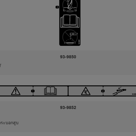
93-9850
้
93-9852
กระบอกสูบ