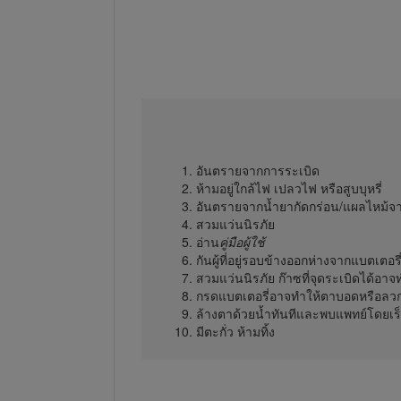
อันตรายจากการระเบิด
ห้ามอยู่ใกล้ไฟ เปลวไฟ หรือสูบบุหรี่
อันตรายจากน้ำยากัดกร่อน/แผลไหม้จ
สวมแว่นนิรภัย
อ่าน
คู่มือผู้ใช้
กันผู้ที่อยู่รอบข้างออกห่างจากแบตเตอรี
สวมแว่นนิรภัย ก๊าซที่จุดระเบิดได้อา
กรดแบตเตอรี่อาจทำให้ตาบอดหรือลวกผ
ล้างตาด้วยน้ำทันทีและพบแพทย์โดยเร
มีตะกั่ว ห้ามทิ้ง