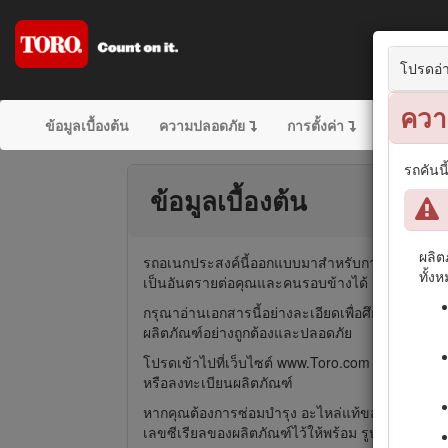
โปรดอ่า
ควา
ข้อมูลเบื้องต้น
ความปลอดภัย
การตั้งค่า
ภาพรวมผล
รถคันน
ข้อมูลเบื้องต้น
ผลิต
รถอเนกประสงค์นี้ออกแบบมาสำหรับการใช้งานนอกถน
ทั้ง
เป็นอันตรายต่อคุณและคนรอบข้างได้
กรุณาอ่านเอกสารนี้อย่างละเอียดเพื่อศึกษาวิธีคว
ผลิตภัณฑ์อย่างถูกต้องและปลอดภัย
โปรดเข้าไปที่เว็บไซต์ www.Toro.com เพื่อดูเอ
หรือลงทะเบียนผลิตภัณฑ์
หากคุณต้องการซ่อมบำรุง อะไหล่แท้ของ Toro หรือข
เลขซีเรียลของผลิตภัณฑ์ไว้ให้พร้อม รูป
1
หาตำแหน่