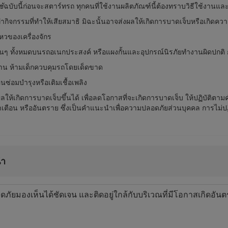
ช้
ฉบับนี้ก่อนจะสตาร์ทรถ ทุกคนที่ใช้งานผลิตภัณฑ์นี้ต้องทราบวิธีใช้งานแล
กิจกรรมที่ทำให้เสียสมาธิ มิฉะนั้นอาจส่งผลให้เกิดการบาดเจ็บหรือเกิดความ
ไหวของเครื่องจักร
ยอื่นๆ ทั้งหมดบนรถอเนกประสงค์ หรือแผงกั้นและอุปกรณ์นิรภัยทำงานผิดปกติ
งาน ห้ามเด็กควบคุมรถโดยเด็ดขาด
นซ่อมบำรุงหรือเติมเชื้อเพลิง
งผลให้เกิดการบาดเจ็บขึ้นได้ เพื่อลดโอกาสที่จะเกิดการบาดเจ็บ ให้ปฏิบั
ำเตือน หรืออันตราย ซึ่งเป็นคำแนะนำเพื่อความปลอดภัยส่วนบุคคล การไม่ป
นำ
มองเห็นได้ชัดเจน และติดอยู่ใกล้กับบริเวณที่มีโอกาสเกิดอันตรา