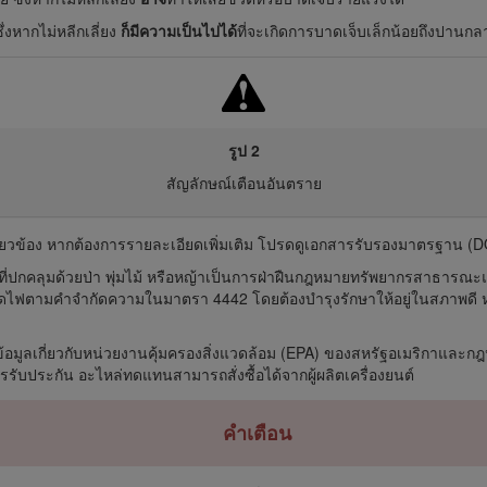
่งหากไม่หลีกเลี่ยง
ก็มีความเป็นไปได้
ที่จะเกิดการบาดเจ็บเล็กน้อยถึงปานกล
รูป 2
สัญลักษณ์เตือนอันตราย
่เกี่ยวข้อง หากต้องการรายละเอียดเพิ่มเติม โปรดดูเอกสารรับรองมาตรฐาน
่ปกคลุมด้วยป่า พุ่มไม้ หรือหญ้าเป็นการฝ่าฝืนกฎหมายทรัพยากรสาธารณะแ
เก็ดไฟตามคำจำกัดความในมาตรา 4442 โดยต้องบำรุงรักษาให้อยู่ในสภาพดี หรือเ
อให้ข้อมูลเกี่ยวกับหน่วยงานคุ้มครองสิ่งแวดล้อม (EPA) ของสหรัฐอเมริกาแล
ับประกัน อะไหล่ทดแทนสามารถสั่งซื้อได้จากผู้ผลิตเครื่องยนต์
คำเตือน