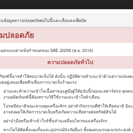
รถอเนกประสงค์ Workman® HDX-D
นข้อมูลความปลอดภัยต่อไปนี้และเลื่อนลงเพื่อปิด
มปลอดภัย
ิตภัณฑ์
การปฏิบัติงาน
การบำรุงรักษา
การจัดเก็บ
ี้ออกแบบตามข้อกำหนดของ SAE J2258 (พ.ย. 2016)
ความปลอดภัยทั่วไป
ภัณฑ์นี้อาจทำให้คนบาดเจ็บได้ ดังนั้น ปฏิบัติตามคำแนะนำด้านความปลอด
นหลวงเป็นหลัก โดยมีวัตถุประสงค์เพื่อขนส่งคนและวัสดุ การใช้งานผลิตภ
หมดอยู่เสมอเพื่อหลีกเลี่ยงการบาดเจ็บร้ายแรง
อ่านและทำความเข้าใจเนื้อหาของ
คู่มือผู้ใช้
ฉบับนี้ก่อนจะสตาร์ทรถ ทุกคนท
บคุมและบำรุงรักษาผลิตภัณฑ์อย่างเหมาะสม และเพื่อหลีกเลี่ยงการบาดเจ็บแล
งานผลิตภัณฑ์นี้ต้องทราบวิธีใช้งานและเข้าใจคำเตือน
โปรดมีสมาธิขณะควบคุมเครื่องจักร อย่าทำกิจกรรมที่ทำให้เสียสมาธิ มิฉะ
กสารความปลอดภัยของผลิตภัณฑ์และเอกสารฝึกอบรมการใช้งาน ข้อมูลอุปกรณ์
อาจส่งผลให้เกิดการบาดเจ็บหรือเกิดความเสียหายต่อทรัพย์สินได้
อย่านำมือหรือเท้าเข้าใกล้ชิ้นส่วนเคลื่อนไหวของเครื่องจักร
้อมูลเพิ่มเติม โปรดติดต่อตัวแทนซ่อมบำรุงที่ได้รับอนุญาตหรือฝ่ายบริก
งของหมายเลขรุ่นและหมายเลขซีเรียลบนผลิตภัณฑ์ จดบันทึกหมายเลขในช่
หากไม่ได้ติดตั้งแผงกั้นและอุปกรณ์นิรภัยอื่นๆ ทั้งหมดบนรถอเนกประสงค์ 