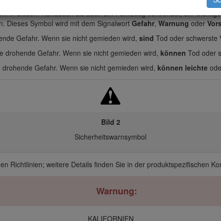
ohl in diesem Handbuch als auch am Fahrzeug verwendet, um wichtige 
n. Dieses Symbol wird mit dem Signalwort
Gefahr
,
Warnung
oder
Vors
hende Gefahr. Wenn sie nicht gemieden wird,
sind
Tod oder schwerste V
se drohende Gefahr. Wenn sie nicht gemieden wird,
können
Tod oder s
e drohende Gefahr. Wenn sie nicht gemieden wird,
können leichte
oder
Bild 2
Sicherheitswarnsymbol
hen Richtlinien; weitere Details finden Sie in der produktspezifischen K
Warnung:
KALIFORNIEN