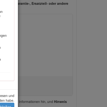
um auf Garantie-, Ersatzteil- oder andere
un
r
ungen
h
e
elesen und
den habe.
 mechanische Informationen hin, und
Hinweis
hließen