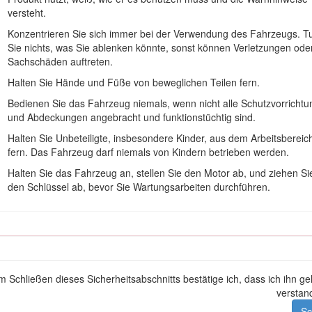
 den QR-Code auf dem Seriennummernaufkleber (falls vorhanden), 
versteht.
Konzentrieren Sie sich immer bei der Verwendung des Fahrzeugs. T
Sie nichts, was Sie ablenken könnte, sonst können Verletzungen ode
Sachschäden auftreten.
Halten Sie Hände und Füße von beweglichen Teilen fern.
Bedienen Sie das Fahrzeug niemals, wenn nicht alle Schutzvorricht
und Abdeckungen angebracht und funktionstüchtig sind.
Halten Sie Unbeteiligte, insbesondere Kinder, aus dem Arbeitsbereic
fern. Das Fahrzeug darf niemals von Kindern betrieben werden.
Halten Sie das Fahrzeug an, stellen Sie den Motor ab, und ziehen Si
den Schlüssel ab, bevor Sie Wartungsarbeiten durchführen.
Bild 1
ummer
m Schließen dieses Sicherheitsabschnitts bestätige ich, dass ich ihn g
verstan
ervorhebung von Informationen verwendet.
Wichtig
weist auf spezielle
 besondere Beachtung verdienen.
Sc