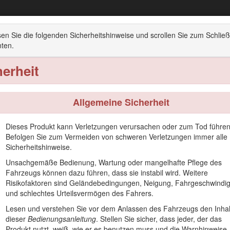
Vista™ Lithium Shuttle Fahrzeug
esen Sie die folgenden Sicherheitshinweise und scrollen Sie zum Schlie
nten.
bersicht
Betrieb
Wartung
Einlagerung
herheit
Allgemeine Sicherheit
Dieses Produkt kann Verletzungen verursachen oder zum Tod führen
nsport von Personen abseits öffentlicher Straßen bestimmt. Der zweckf
Befolgen Sie zum Vermeiden von schweren Verletzungen immer alle
.
Sicherheitshinweise.
h, um sich mit dem ordnungsgemäßen Einsatz und der Wartung des Ger
Unsachgemäße Bedienung, Wartung oder mangelhafte Pflege des
e tragen die Verantwortung für einen ordnungsgemäßen und sicheren 
Fahrzeugs können dazu führen, dass sie instabil wird. Weitere
Risikofaktoren sind Geländebedingungen, Neigung, Fahrgeschwindig
herheit und Schulungsunterlagen, Zubehörinformationen, Standort eine
und schlechtes Urteilsvermögen des Fahrers.
er Kundendienst, wenn Sie eine Serviceleistung, Toro Originalersatzte
Lesen und verstehen Sie vor dem Anlassen des Fahrzeugs den Inhal
des Fahrzeugs griffbereit. In Bild
1
ist angegeben, wo an dem Produkt
dieser
Bedienungsanleitung
. Stellen Sie sicher, dass jeder, der das
mmern des Geräts ein.
Produkt nutzt, weiß, wie er es benutzen muss und die Warnhinweise