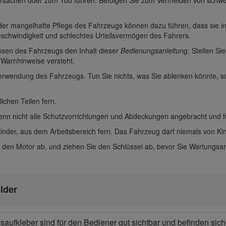
mangelhafte Pflege des Fahrzeugs können dazu führen, dass sie insta
chwindigkeit und schlechtes Urteilsvermögen des Fahrers.
ssen des Fahrzeugs den Inhalt dieser
Bedienungsanleitung
. Stellen Si
 Warnhinweise versteht.
Verwendung des Fahrzeugs. Tun Sie nichts, was Sie ablenken könnte,
chen Teilen fern.
nn nicht alle Schutzvorrichtungen und Abdeckungen angebracht und fu
Kinder, aus dem Arbeitsbereich fern. Das Fahrzeug darf niemals von Ki
e den Motor ab, und ziehen Sie den Schlüssel ab, bevor Sie Wartungsa
lder
aufkleber sind für den Bediener gut sichtbar und befinden sic