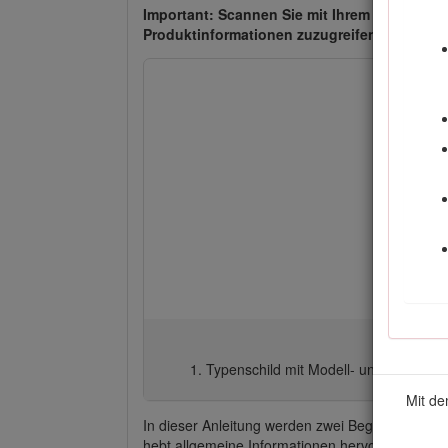
Important: Scannen Sie mit Ihrem Mobilgerät
Produktinformationen zuzugreifen.
Typenschild mit Modell- und Serienn
Mit de
In dieser Anleitung werden zwei Begriffe zur H
hebt allgemeine Informationen hervor, die Ihre