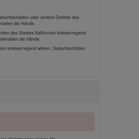
 Geburtsschäden oder andere Defekte des
ialien die Hände.
örden des Staates Kalifornien krebserregend
terialien die Hände.
rnien krebserregend wirken, Geburtsschäden
ren Verletzungen immer alle