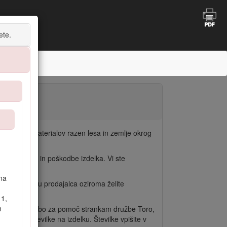
ete.
 motnje
ali drugih materialov razen lesa in zemlje okrog
sne poškodbe in poškodbe izdelka. Vi ste
na
č pri iskanju prodajalca oziroma želite
11,
h
ca oziroma službo za pomoč strankam družbe Toro,
serijske številke na izdelku. Številke vpišite v