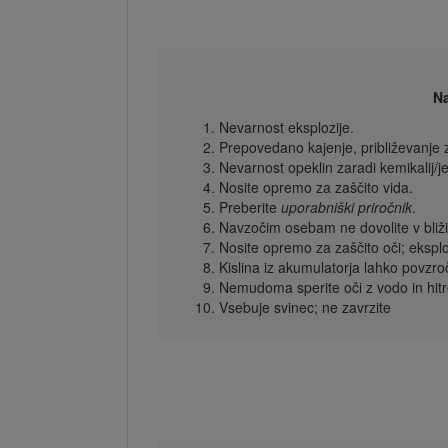
Na
Nevarnost eksplozije.
Prepovedano kajenje, približevanje
Nevarnost opeklin zaradi kemikalij/je
Nosite opremo za zaščito vida.
Preberite
uporabniški priročnik
.
Navzočim osebam ne dovolite v bliž
Nosite opremo za zaščito oči; eksplo
Kislina iz akumulatorja lahko povzroč
Nemudoma sperite oči z vodo in hitr
Vsebuje svinec; ne zavrzite