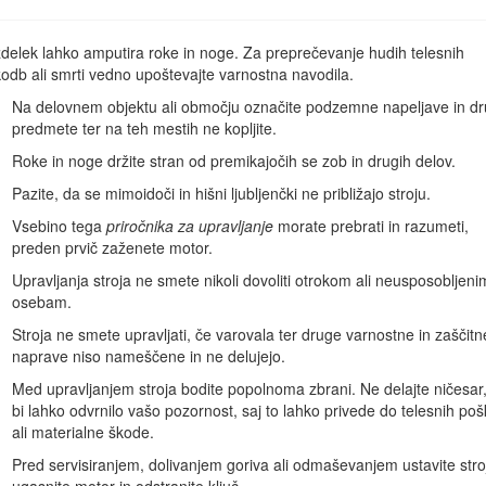
 drugih informacij o izdelku lahko dostopate tako, da z mobilno 
zdelek lahko amputira roke in noge. Za preprečevanje hudih telesnih
odb ali smrti vedno upoštevajte varnostna navodila.
Na delovnem objektu ali območju označite podzemne napeljave in d
predmete ter na teh mestih ne kopljite.
Roke in noge držite stran od premikajočih se zob in drugih delov.
Pazite, da se mimoidoči in hišni ljubljenčki ne približajo stroju.
Vsebino tega
priročnika za upravljanje
morate prebrati in razumeti,
preden prvič zaženete motor.
Upravljanja stroja ne smete nikoli dovoliti otrokom ali neusposobljeni
osebam.
Stroja ne smete upravljati, če varovala ter druge varnostne in zaščitn
naprave niso nameščene in ne delujejo.
Diagram 1
Med upravljanjem stroja bodite popolnoma zbrani. Ne delajte ničesar,
bi lahko odvrnilo vašo pozornost, saj to lahko privede do telesnih po
 modela
ali materialne škode.
Pred servisiranjem, dolivanjem goriva ali odmaševanjem ustavite stro
rnosti, pri čemer varnostna opozorila označuje poseben opozorilni zn
ugasnite motor in odstranite ključ.