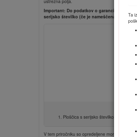
ustrezna polja.
Important: Do podatkov o garanciji, delih in
Ta i
serijsko številko (če je nameščena).
pošk
Ploščica s serijsko številko in oznako
V tem priročniku so opredeljene morebitne neva