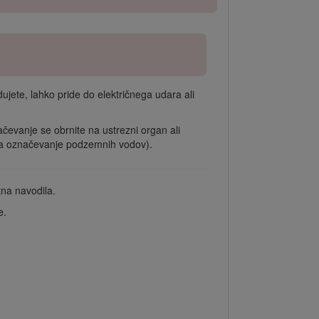
ete, lahko pride do električnega udara ali
evanje se obrnite na ustrezni organ ali
e za označevanje podzemnih vodov).
tna navodila.
e.