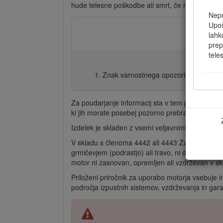
hude telesne poškodbe ali smrt, če ne upoštevat
Nepr
Upoš
lahk
prep
tele
Znak varnostnega opozorila
Za poudarjanje informacij sta v tem priročniku u
ki jih morate posebej pozorno prebrati.
Izdelek je skladen z vsemi veljavnimi evropskimi
V skladu s členoma 4442 ali 4443 Zakona o javnih
grmičevjem (podrastjo) ali travo, ni dovoljena, 
motor ni zasnovan, opremljen ali vzdrževan v sk
Priloženi priročnik za uporabo motorja vsebuje i
področja izpustnih sistemov, vzdrževanja in gara