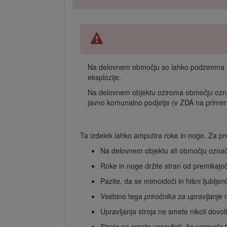
Na delovnem območju so lahko podzemna vod
eksplozije.
Na delovnem objektu oziroma območju označi
javno komunalno podjetje (v ZDA na primer 
Ta izdelek lahko amputira roke in noge. Za pr
Na delovnem objektu ali območju označi
Roke in noge držite stran od premikajoč
Pazite, da se mimoidoči in hišni ljubljenč
Vsebino tega
priročnika za upravljanje
m
Upravljanja stroja ne smete nikoli dovo
Stroja ne smete upravljati, če varovala