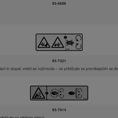
93-6686
93-7321
i in stopal; vrteči se noži/rezila – ne približujte se premikajočim se d
93-7814
bližujte se gibljivim delom.