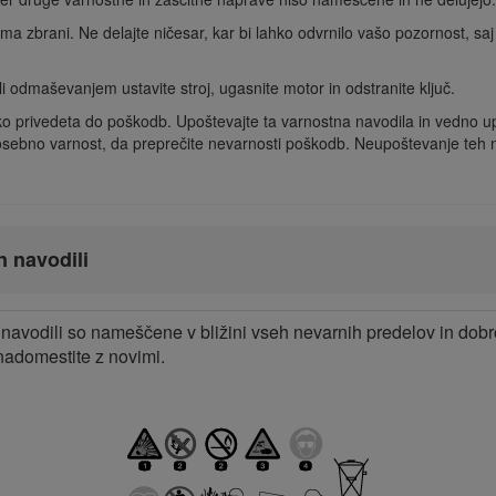
a zbrani. Ne delajte ničesar, kar bi lahko odvrnilo vašo pozornost, saj
i odmaševanjem ustavite stroj, ugasnite motor in odstranite ključ.
hko privedeta do poškodb. Upoštevajte ta varnostna navodila in vedno u
a osebno varnost, da preprečite nevarnosti poškodb. Neupoštevanje teh n
n navodili
navodili so nameščene v bližini vseh nevarnih predelov in dob
adomestite z novimi.