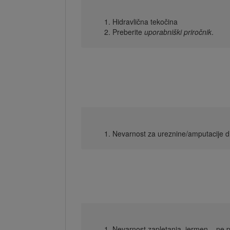
Hidravlična tekočina
Preberite
uporabniški priročnik
.
Nevarnost za ureznine/amputacije dlan
Nevarnost zapletanja, jermen – ne pri