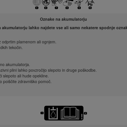
Oznake na akumulatorju
 akumulatorju lahko najdete vse ali samo nekatere spodnje ozna
 z odprtim plamenom ali ognjem.
dkih tekočin.
ino akumulatorja.
zivni plini lahko povzročijo slepoto in druge poškodbe.
i slepoto ali hude opekline.
o poiščite zdravniško pomoč.