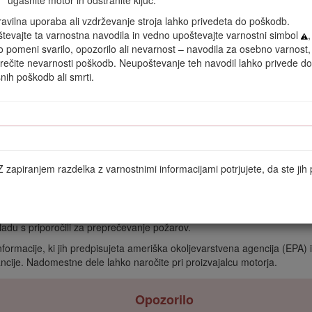
e priporočenih previdnostnih ukrepov.
avilna uporaba ali vzdrževanje stroja lahko privedeta do poškodb.
tevajte ta varnostna navodila in vedno upoštevajte varnostni simbol
,
o pomeni svarilo, opozorilo ali nevarnost – navodila za osebno varnost,
rečite nevarnosti poškodb. Neupoštevanje teh navodil lahko privede do
snih poškodb ali smrti.
Diagram 2
porabljeni 2 besedi.
Pomembno
opozarja na posebne tehnične inform
Z zapiranjem razdelka z varnostnimi informacijami potrjujete, da ste jih p
 direktivami, če je nameščen komplet CE 22368; za podrobnosti glejte po
 virih zvezne države Kalifornija uporaba ali upravljanje motorja na kate
če motor nima vgrajenega lovilca isker, kot je opredeljeno v členu 4442,
ladu s priporočili za preprečevanje požarov.
nformacije, ki jih predpisujeta ameriška okoljevarstvena agencija (EPA) 
ncije. Nadomestne dele lahko naročite pri proizvajalcu motorja.
Opozorilo