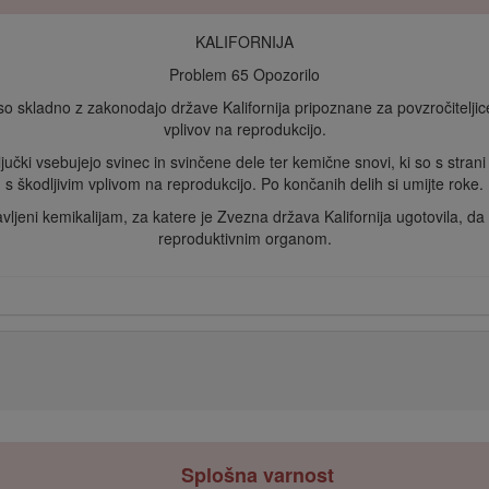
KALIFORNIJA
Problem 65 Opozorilo
so skladno z zakonodajo države Kalifornija pripoznane za povzročiteljice 
vplivov na reprodukcijo.
ključki vsebujejo svinec in svinčene dele ter kemične snovi, ki so s stra
s škodljivim vplivom na reprodukcijo. Po končanih delih si umijte roke.
ljeni kemikalijam, za katere je Zvezna država Kalifornija ugotovila, da
reproduktivnim organom.
Splošna varnost