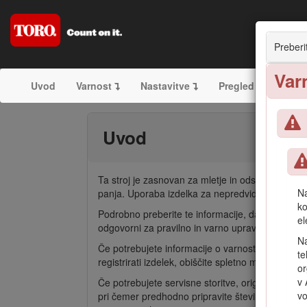
Preberi
Var
Uvod
Varnost
Nastavitve
Pregled izdelka
Uvod
Ta stroj je zasnovan za mletje in odstranjevanje
Na
panja. Uporaba izdelka za nepredvidene namene
ko
Podrobno preberite te informacije, da se seznani
el
odgovorni za pravilno in varno upravljanje izdelk
Na
Če potrebujete informacije o varnosti izdelka in
te
registrirati izdelek, obiščite spletno mesto www.
or
v 
Če potrebujete servisne storitve, originalne de
vo
pri čemer predhodno pripravite številko modela i