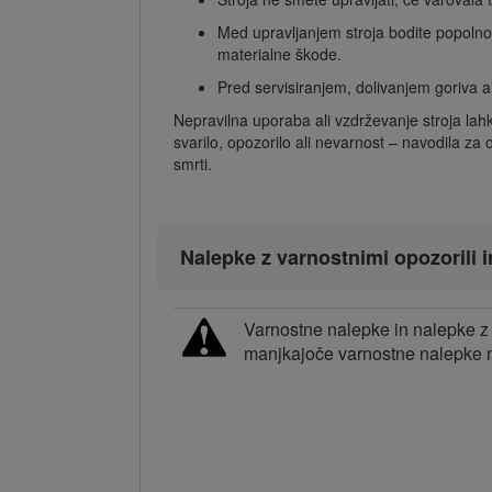
Med upravljanjem stroja bodite popolnom
materialne škode.
Pred servisiranjem, dolivanjem goriva al
Nepravilna uporaba ali vzdrževanje stroja la
svarilo, opozorilo ali nevarnost – navodila z
smrti.
Nalepke z varnostnimi opozorili i
Varnostne nalepke in nalepke z 
manjkajoče varnostne nalepke n