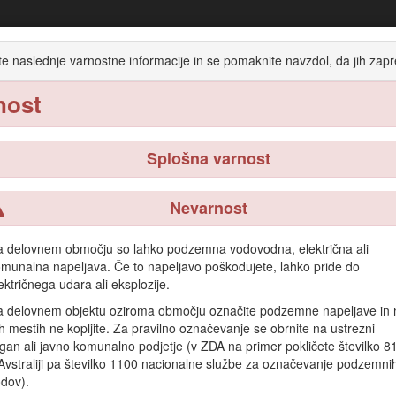
Enota za drobljenje panjev STX-26
te naslednje varnostne informacije in se pomaknite navzdol, da jih zapr
nost
Delovanje
Vzdrževanje
Skladiščenje
Tehnične
Splošna varnost
Nevarnost
 drevesnih panjev in površinskih korenin. Ni namenjen rezanju kamenja 
 delovnem območju so lahko podzemna vodovodna, električna ali
 je lahko nevarna za vas in navzoče osebe.
munalna napeljava. Če to napeljavo poškodujete, lahko pride do
te s pravilnim upravljanjem in vzdrževanjem stroja ter preprečite tele
ektričnega udara ali eksplozije.
a.
 delovnem objektu oziroma območju označite podzemne napeljave in 
 gradivo za usposabljanje za uporabo, podatke o dodatni opremi ali pomo
h mestih ne kopljite. Za pravilno označevanje se obrnite na ustrezni
Toro.com.
gan ali javno komunalno podjetje (v ZDA na primer pokličete številko 8
Avstraliji pa številko 1100 nacionalne službe za označevanje podzemni
le Toro ali dodatne informacije, se obrnite na pooblaščenega prodajal
dov).
n serijsko številko izdelka. Diagram
1
prikazuje mesto številke modela in 