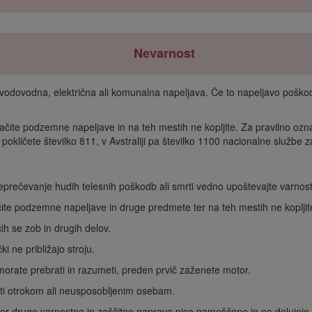
Nevarnost
ovodna, električna ali komunalna napeljava. Če to napeljavo poškoduj
te podzemne napeljave in na teh mestih ne kopljite. Za pravilno označ
pokličete številko 811, v Avstraliji pa številko 1100 nacionalne služb
eprečevanje hudih telesnih poškodb ali smrti vedno upoštevajte varnos
te podzemne napeljave in druge predmete ter na teh mestih ne kopljit
ih se zob in drugih delov.
ki ne približajo stroju.
orate prebrati in razumeti, preden prvič zaženete motor.
liti otrokom ali neusposobljenim osebam.
 ter druge varnostne in zaščitne naprave niso nameščene in ne delujejo.