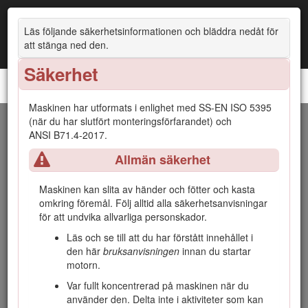
Läs följande säkerhetsinformationen och bläddra nedåt för
att stänga ned den.
Säkerhet
Groundsmaster® 4300-D-traktorenhet
Maskinen har utformats i enlighet med SS-EN ISO 5395
(när du har slutfört monteringsförfarandet) och
Introduktion
ANSI B71.4-2017.
Allmän säkerhet
Maskinen är en åkgräsklippare med roterande knivar som är
avsedd att användas av yrkesförare som har anlitats för
kommersiellt arbete. Den är primärt konstruerad för att
Maskinen kan slita av händer och fötter och kasta
klippa gräs på väl underhållna parkgräsmattor,
omkring föremål. Följ alltid alla säkerhetsanvisningar
sportanläggningar och kommersiella anläggningar. Det kan
för att undvika allvarliga personskador.
medföra fara för dig och kringstående om maskinen används
Läs och se till att du har förstått innehållet i
i andra syften än vad som avsetts.
den här
bruksanvisningen
innan du startar
Läs den här informationen noga så att du lär dig att använda
motorn.
och underhålla produkten på rätt sätt och för att undvika
Var fullt koncentrerad på maskinen när du
person- och produktskador. Du är ansvarig för att produkten
använder den. Delta inte i aktiviteter som kan
används på ett korrekt och säkert sätt.