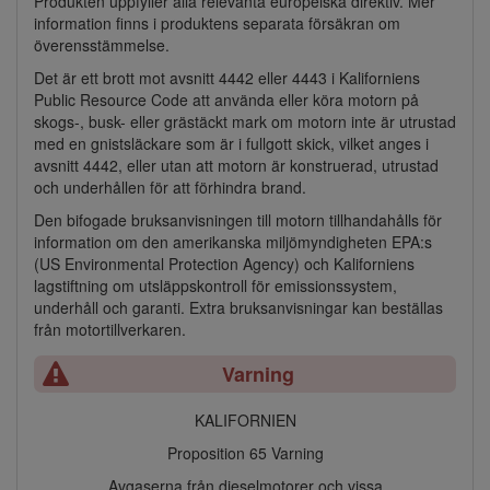
Produkten uppfyller alla relevanta europeiska direktiv. Mer
information finns i produktens separata försäkran om
överensstämmelse.
Det är ett brott mot avsnitt 4442 eller 4443 i Kaliforniens
Public Resource Code att använda eller köra motorn på
skogs-, busk- eller grästäckt mark om motorn inte är utrustad
med en gnistsläckare som är i fullgott skick, vilket anges i
avsnitt 4442, eller utan att motorn är konstruerad, utrustad
och underhållen för att förhindra brand.
Den bifogade bruksanvisningen till motorn tillhandahålls för
information om den amerikanska miljömyndigheten EPA:s
(US Environmental Protection Agency) och Kaliforniens
lagstiftning om utsläppskontroll för emissionssystem,
underhåll och garanti. Extra bruksanvisningar kan beställas
från motortillverkaren.
Varning
KALIFORNIEN
Proposition 65 Varning
Avgaserna från dieselmotorer och vissa