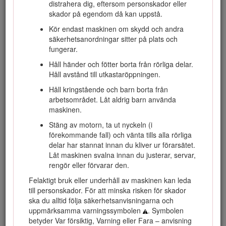
distrahera dig, eftersom personskador eller
Besök www.Toro.com om du behöver utbildningsmaterial för
skador på egendom då kan uppstå.
säkerhet och drift, information om tillbehör, hjälp med att
Kör endast maskinen om skydd och andra
hitta en återförsäljare eller om du vill registrera din produkt.
säkerhetsanordningar sitter på plats och
Kontakta en auktoriserad återförsäljare eller Toros
fungerar.
kundservice och ha produktens modell- och artikelnummer
Håll händer och fötter borta från rörliga delar.
till hands om du har behov av service, Toro-originaldelar
Håll avstånd till utkastaröppningen.
eller ytterligare information. Figur
1
visar var på produkten
modell- och serienumren sitter. Skriv numren i det tomma
Håll kringstående och barn borta från
utrymmet.
arbetsområdet. Låt aldrig barn använda
maskinen.
Important: Skanna rutkoden på serienummerdekalen (i
förekommande fall) med en mobil enhet för att få
Stäng av motorn, ta ut nyckeln (i
tillgång till information om garanti, reservdelar och
förekommande fall) och vänta tills alla rörliga
annat.
delar har stannat innan du kliver ur förarsätet.
Låt maskinen svalna innan du justerar, servar,
rengör eller förvarar den.
Felaktigt bruk eller underhåll av maskinen kan leda
till personskador. För att minska risken för skador
ska du alltid följa säkerhetsanvisningarna och
uppmärksamma varningssymbolen
. Symbolen
betyder Var försiktig, Varning eller Fara – anvisning