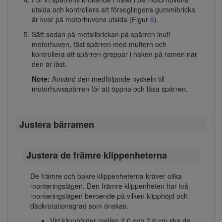
utsida och kontrollera att förseglingens gummibricka
är kvar på motorhuvens utsida (Figur
6
).
Sätt sedan på metallbrickan på spärren inuti
motorhuven, fäst spärren med muttern och
kontrollera att spärren greppar i haken på ramen när
den är låst.
Note:
Använd den medföljande nyckeln till
motorhuvsspärren för att öppna och låsa spärren.
Justera bärramen
Justera de främre klippenheterna
De främre och bakre klippenheterna kräver olika
monteringslägen. Den främre klippenheten har två
monteringslägen beroende på vilken klipphöjd och
däckrotationsgrad som önskas.
Vid klipphöjder mellan 2,0 och 7,6 cm ska de