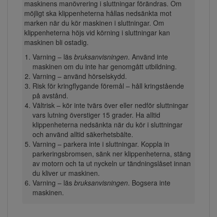
maskinens manövrering i sluttningar förändras. Om
möjligt ska klippenheterna hållas nedsänkta mot
marken när du kör maskinen i sluttningar. Om
klippenheterna höjs vid körning i sluttningar kan
maskinen bli ostadig.
Varning – läs
bruksanvisningen
. Använd inte
maskinen om du inte har genomgått utbildning.
Varning – använd hörselskydd.
Risk för kringflygande föremål – håll kringstående
på avstånd.
Vältrisk – kör inte tvärs över eller nedför sluttningar
vars lutning överstiger 15 grader. Ha alltid
klippenheterna nedsänkta när du kör i sluttningar
och använd alltid säkerhetsbälte.
Varning – parkera inte i sluttningar. Koppla in
parkeringsbromsen, sänk ner klippenheterna, stäng
av motorn och ta ut nyckeln ur tändningslåset innan
du kliver ur maskinen.
Varning – läs
bruksanvisningen
. Bogsera inte
maskinen.