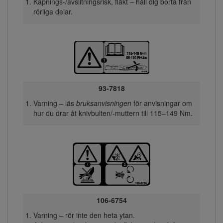
Kapnings-/avslitningsrisk, fläkt – håll dig borta från
rörliga delar.
93-7818
Varning – läs
bruksanvisningen
för anvisningar om
hur du drar åt knivbulten/-muttern till 115–149 Nm.
106-6754
Varning – rör inte den heta ytan.