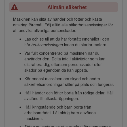
Allmän säkerhet
Maskinen kan slita av händer och fötter och kasta
omkring föremål. Följ alltid alla säkerhetsanvisningar för
att undvika allvarliga personskador.
Läs och se till att du har förstått innehållet i den
här
bruksanvisningen
innan du startar motorn.
Var fullt koncentrerad på maskinen när du
använder den. Delta inte i aktiviteter som kan
distrahera dig, eftersom personskador eller
skador på egendom då kan uppstå.
Kör endast maskinen om skydd och andra
säkerhetsanordningar sitter på plats och fungerar.
Håll händer och fötter borta från rörliga delar. Håll
avstånd till utkastaröppningen.
Håll kringstående och barn borta från
arbetsområdet. Låt aldrig barn använda
maskinen.
Stäng av motorn, ta ut nyckeln (i förekommande