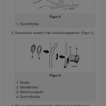
Figur 5
Gummihylsa
Demontera muttern från motorhuvsspärren (Figur
6
).
Figur 6
Mutter
Metallbricka
Motorhuvsspärr
Gummibricka
För in spärrens krokände i hålet i på motorhuvens