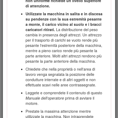
non uniforme richiede un livello superiore
Important: Con un dispositivo mobile è possibile
di attenzione.
effettuare la scansione del codice QR sull’adesivo che
Utilizzate la macchina in salita e in discesa
riporta il numero di serie (se presente) per accedere alla
su pendenze con la sua estremità pesante
garanzia, ai ricambi e ad altre informazioni sui prodotti.
a monte, il carico vicino al suolo e i bracci
caricatori ritirati.
La distribuzione del peso
cambia in presenza degli attrezzi. Un attrezzo
per il trasporto di carichi se vuoto rende più
pesante l'estremità posteriore della macchina,
mentre a pieno carico rende più pesante la
parte anteriore. Molti altri attrezzi rendono più
pesante la parte anteriore della macchina.
Chiedete che nella proprietà o nell'area di
lavoro venga segnalata la posizione delle
condutture interrate e di altri oggetti e non
effettuate scavi nelle aree contrassegnate.
Figura 1
Leggete e comprendete il contenuto di questo
Posizione del numero del modello e del numero di serie
Manuale dell'operatore
prima di avviare il
motore.
Il sistema di avvertimento adottato dal presente manuale
Prestate la massima attenzione mentre
identifica i pericoli potenziali e riporta messaggi di sicurezza,
utilizzate la macchina. Non intraprendete