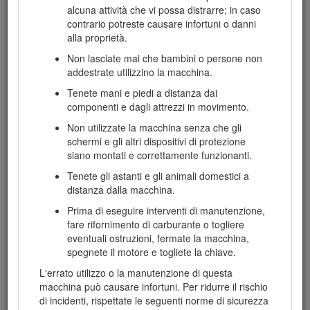
identificati dal simbolo di avvertimento (Figura
2
), che
alcuna attività che vi possa distrarre; in caso
segnala un pericolo in grado di provocare infortuni gravi o la
contrario potreste causare infortuni o danni
morte se non si osservano le precauzioni raccomandate.
alla proprietà.
Non lasciate mai che bambini o persone non
addestrate utilizzino la macchina.
Tenete mani e piedi a distanza dai
componenti e dagli attrezzi in movimento.
Figura 2
Non utilizzate la macchina senza che gli
Simbolo di allerta di sicurezza
schermi e gli altri dispositivi di protezione
siano montati e correttamente funzionanti.
Per evidenziare le informazioni vengono utilizzate due
parole.
Importante
indica informazioni di carattere
Tenete gli astanti e gli animali domestici a
meccanico di particolare importanza e
Nota
evidenzia
distanza dalla macchina.
informazioni generali di particolare rilevanza.
Prima di eseguire interventi di manutenzione,
Questo prodotto è conforme a tutte le direttive europee
fare rifornimento di carburante o togliere
pertinenti; vedere i dettagli nella Dichiarazione di Conformità
eventuali ostruzioni, fermate la macchina,
(DICO) specifica del prodotto, fornita a parte.
spegnete il motore e togliete la chiave.
Costituisce una trasgressione al Codice delle Risorse
L'errato utilizzo o la manutenzione di questa
Pubbliche della California, Sezione 4442 o 4443, utilizzare o
macchina può causare infortuni. Per ridurre il rischio
azionare questo motore su terreno forestale, sottobosco o
di incidenti, rispettate le seguenti norme di sicurezza