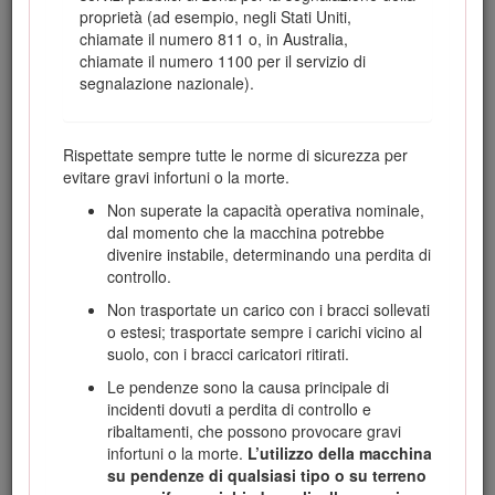
proprietà (ad esempio, negli Stati Uniti,
sicurezza rilevanti.
chiamate il numero 811 o, in Australia,
Utilizzate questa macchina con temperature ambientali che
chiamate il numero 1100 per il servizio di
vanno dai -18°C ai 38°C. Per le disposizioni necessarie per
segnalazione nazionale).
l'utilizzo a temperature estreme, rivolgetevi al Centro
assistenza autorizzato di zona.
Leggete attentamente queste informazioni al fine di utilizzare
Rispettate sempre tutte le norme di sicurezza per
e mantenere correttamente il prodotto ed evitare infortuni e
evitare gravi infortuni o la morte.
danni. Il proprietario è responsabile del corretto utilizzo del
Non superate la capacità operativa nominale,
prodotto e della sicurezza.
dal momento che la macchina potrebbe
Visitate il sito www.Toro.com per ottenere materiali di
divenire instabile, determinando una perdita di
formazione sulla sicurezza e il funzionamento dei prodotti,
controllo.
informazioni sugli accessori, assistenza nella localizzazione
Non trasportate un carico con i bracci sollevati
di un rivenditore o per registrare il vostro prodotto.
o estesi; trasportate sempre i carichi vicino al
Per assistenza, ricambi originali Toro o ulteriori informazioni,
suolo, con i bracci caricatori ritirati.
rivolgersi a un distributore Toro autorizzato o a un centro
Le pendenze sono la causa principale di
assistenza Toro, avendo sempre a portata di mano il numero
incidenti dovuti a perdita di controllo e
del modello e il numero di serie del prodotto. Il numero del
ribaltamenti, che possono provocare gravi
modello e il numero di serie si trovano nella posizione
infortuni o la morte.
L’utilizzo della macchina
illustrata nella Figura
1
. Scrivere i numeri nell’apposito
su pendenze di qualsiasi tipo o su terreno
spazio.