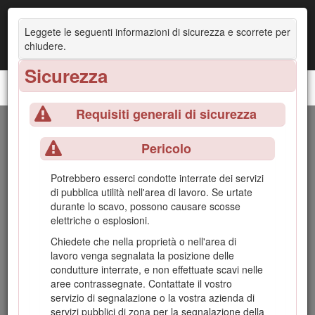
Leggete le seguenti informazioni di sicurezza e scorrete per
chiudere.
Sicurezza
Multifunzione compatto TX 1300
Requisiti generali di sicurezza
Introduzione
Pericolo
Questa macchina è un multifunzione compatto pensato per
Potrebbero esserci condotte interrate dei servizi
l'utilizzo in svariate attività di movimentazione terra e di
di pubblica utilità nell'area di lavoro. Se urtate
materiali per l'esecuzione di lavori di costruzione di giardini e
durante lo scavo, possono causare scosse
altre opere. È progettato per impiegare un'ampia gamma di
elettriche o esplosioni.
accessori, ognuno dei quali svolge un compito specifico.
L'utilizzo di questo prodotto per scopi diversi da quelli previsti
Chiedete che nella proprietà o nell'area di
potrebbe rivelarsi pericoloso per voi ed eventuali astanti.
lavoro venga segnalata la posizione delle
Non modificate la macchina o gli attrezzi.
condutture interrate, e non effettuate scavi nelle
aree contrassegnate. Contattate il vostro
Questa macchina dev'essere utilizzata, manutenzionata e
servizio di segnalazione o la vostra azienda di
riparata solo da professionisti che hanno familiarità con le
servizi pubblici di zona per la segnalazione della
sue caratteristiche e che conoscono le procedure di