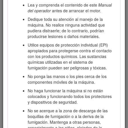
Lea y comprenda el contenido de este
Manual
Lea este manual detenidamente para aprender a utilizar y
del operador
antes de arrancar el motor.
mantener correctamente su producto, y para evitar lesiones
y daños al producto. Usted es responsable de utilizar el
Dedique toda su atención al manejo de la
producto de forma correcta y segura.
máquina. No realice ninguna actividad que
pudiera distraerle; de lo contrario, podrían
Visite www.Toro.com para obtener más información,
producirse lesiones o daños materiales.
incluidos consejos de seguridad, materiales de formación,
información sobre accesorios, ayuda para encontrar a un
Utilice equipos de protección individual (EPI)
distribuidor o para registrar su producto.
apropiados para protegerse contra el contacto
con los productos químicos. Las sustancias
Cuando necesite asistencia técnica, piezas genuinas Toro o
químicas utilizadas en el sistema de
información adicional, póngase en contacto con un Servicio
fumigación pueden ser peligrosas y tóxicas.
Técnico Autorizado o con Asistencia al Cliente Toro, y tenga
a mano los números de modelo y serie de su producto.
No ponga las manos o los pies cerca de los
Figura
1
identifica la ubicación de los números de modelo y
componentes móviles de la máquina.
serie en el producto. Escriba los números en el espacio
No haga funcionar la máquina si no están
provisto.
colocados y funcionando todos los protectores
Con su dispositivo móvil, puede escanear el código QR de la
y dispositivos de seguridad.
pegatina del número de serie (si se incluye) para acceder a
No se acerque a la zona de descarga de las
información sobre la garantía, las piezas y otros datos sobre
boquillas de fumigación o a la deriva de la
el producto.
fumigación. Mantenga a otras personas,
especialmente a los niños, alejadas de la