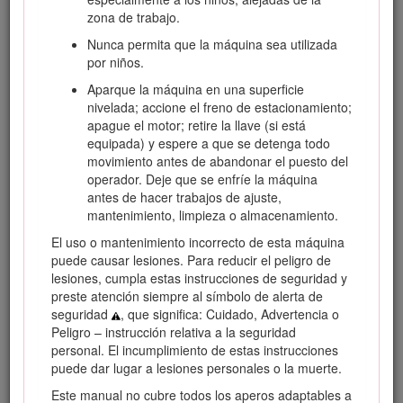
zona de trabajo.
Nunca permita que la máquina sea utilizada
por niños.
Aparque la máquina en una superficie
nivelada; accione el freno de estacionamiento;
apague el motor; retire la llave (si está
equipada) y espere a que se detenga todo
movimiento antes de abandonar el puesto del
operador. Deje que se enfríe la máquina
antes de hacer trabajos de ajuste,
Figura 1
mantenimiento, limpieza o almacenamiento.
Ubicación de los números de modelo y de serie
El uso o mantenimiento incorrecto de esta máquina
puede causar lesiones. Para reducir el peligro de
Este manual identifica peligros potenciales y contiene
lesiones, cumpla estas instrucciones de seguridad y
mensajes de seguridad identificados por el símbolo de alerta
preste atención siempre al símbolo de alerta de
de seguridad (Figura
2
), que señala un peligro que puede
seguridad
, que significa: Cuidado, Advertencia o
causar lesiones graves o la muerte si usted no sigue las
Peligro – instrucción relativa a la seguridad
precauciones recomendadas.
personal. El incumplimiento de estas instrucciones
puede dar lugar a lesiones personales o la muerte.
Este manual no cubre todos los aperos adaptables a