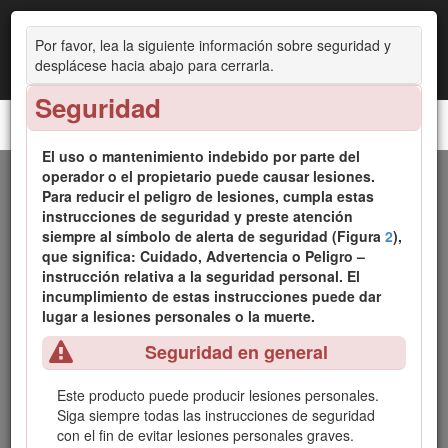
Por favor, lea la siguiente información sobre seguridad y
desplácese hacia abajo para cerrarla.
Seguridad
Fumigador de césped Multi Pro® 1750
El uso o mantenimiento indebido por parte del
operador o el propietario puede causar lesiones.
Introducción
Para reducir el peligro de lesiones, cumpla estas
instrucciones de seguridad y preste atención
Esta máquina es un vehículo dedicado de fumigación del
siempre al símbolo de alerta de seguridad (Figura
2
),
césped, diseñado para ser usado por operadores
que significa:
Cuidado
,
Advertencia
o
Peligro
–
profesionales contratados en aplicaciones comerciales. Está
instrucción relativa a la seguridad personal. El
diseñado principalmente para fumigar en césped bien
incumplimiento de estas instrucciones puede dar
mantenido en parques, campos de golf, campos deportivos
lugar a lesiones personales o la muerte.
y zonas verdes comerciales
Seguridad en general
Esta máquina está diseñada principalmente para el uso
fuera de las carreteras y no está previsto su conducción
Este producto puede producir lesiones personales.
continuada en la vía pública. El uso de este producto para
Siga siempre todas las instrucciones de seguridad
otros propósitos que los previstos podría ser peligroso para
con el fin de evitar lesiones personales graves.
usted y para otras personas.