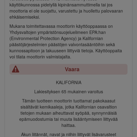
käyttökunnossa pidetyllä kipinänsammuttimella tai jos
moottoria ei ole suojattu, varustettu ja huollettu palovaaran
ehkäisemiseksi.
Mukana toimitettavassa moottorin käyttöoppaassa on
Yhdysvaltojen ympäristönsuojeluelimeen EPA:han
(Environmental Protection Agency) ja Kalifornian
päästöjärjestelmien päästöjen valvontasääntöihin sekä
kunnossapitoon ja takuuseen liittyviä tietoja. Käyttöoppaita
voi tilata moottorin valmistajalta.
Vaara
KALIFORNIA
Lakiesityksen 65 mukainen varoitus
Tämän tuotteen moottorin tuottamat pakokaasut
sisältävät kemikaaleja, jotka Kalifornian osavaltion
tietojen mukaan aiheuttavat syöpää, synnynnäisiä
epämuodostumia tai muuta lisääntymiseen liittyvää
haittaa.
Akun liitännät, navat ja niihin liittyvät lisävarusteet