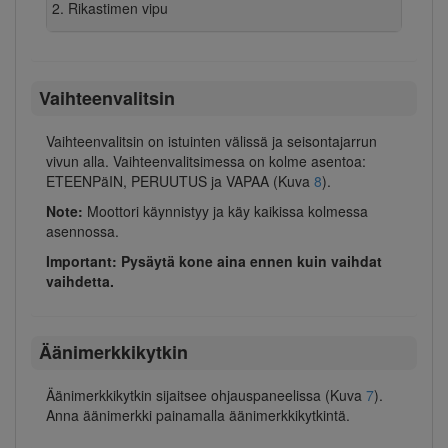
Rikastimen vipu
Vaihteenvalitsin
Vaihteenvalitsin on istuinten välissä ja seisontajarrun
vivun alla. Vaihteenvalitsimessa on kolme asentoa:
ETEENPäIN, PERUUTUS ja VAPAA (Kuva
8
).
Note:
Moottori käynnistyy ja käy kaikissa kolmessa
asennossa.
Important: Pysäytä kone aina ennen kuin vaihdat
vaihdetta.
Äänimerkkikytkin
Äänimerkkikytkin sijaitsee ohjauspaneelissa (Kuva
7
).
Anna äänimerkki painamalla äänimerkkikytkintä.