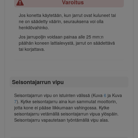
Varoitus
Jos konetta käytetään, kun jarrut ovat kuluneet tai
ne on säädetty väärin, seurauksena voi olla
henkilövahinko.
Jos jarrupoljin voidaan painaa alle 25 mm:n
päähän koneen lattialevystä, jarrut on säädettävä
tai korjattava.
Seisontajarrun vipu
Seisontajarrun vipu on istuinten välissä (Kuva
6
ja Kuva
7
). Kytke seisontajarru aina kun sammutat moottorin,
jotta kone ei pääse liikkumaan vahingossa. Kytke
seisontajarru vetämällä seisontajarrun vipua ylöspäin.
Seisontajarru vapautetaan työntämällä vipu alas.