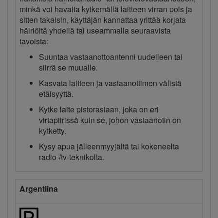
minkä voi havaita kytkemällä laitteen virran pois ja
sitten takaisin, käyttäjän kannattaa yrittää korjata
häiriöitä yhdellä tai useammalla seuraavista
tavoista:
Suuntaa vastaanottoantenni uudelleen tai
siirrä se muualle.
Kasvata laitteen ja vastaanottimen välistä
etäisyyttä.
Kytke laite pistorasiaan, joka on eri
virtapiirissä kuin se, johon vastaanotin on
kytketty.
Kysy apua jälleenmyyjältä tai kokeneelta
radio-/tv-teknikolta.
Argentiina