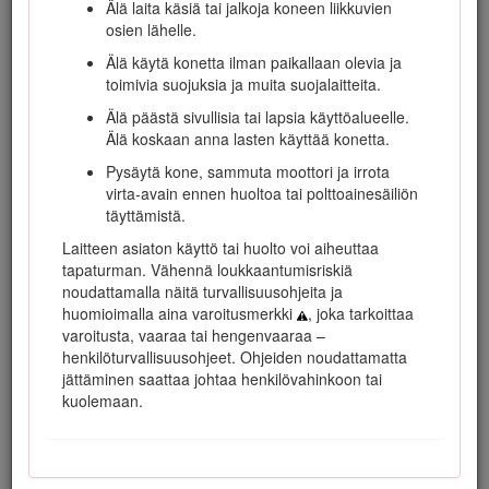
materiaaleja tai tietoja lisävarusteista tai lähimmästä
Älä laita käsiä tai jalkoja koneen liikkuvien
jälleenmyyjästä tai jos haluat rekisteröidä tuotteesi.
osien lähelle.
Aina kun tarvitset huoltoa, alkuperäisiä Toro-varaosia tai
Älä käytä konetta ilman paikallaan olevia ja
lisätietoja, ota yhteys valtuutettuun huoltoliikkeeseen tai
toimivia suojuksia ja muita suojalaitteita.
Toron asiakaspalveluun. Ota tällöin tuotteesi malli- ja
Älä päästä sivullisia tai lapsia käyttöalueelle.
sarjanumerot valmiiksi esiin. Kuva
1
näyttää laitteen malli- ja
Älä koskaan anna lasten käyttää konetta.
sarjanumeron sijainnin. Kirjoita numerot annettuun tilaan.
Pysäytä kone, sammuta moottori ja irrota
Important: Skannaa sarjanumerokilvessä (jos
virta-avain ennen huoltoa tai polttoainesäiliön
varusteena) oleva QR-koodi mobiililaitteella, niin saat
täyttämistä.
tuotetietoja sekä takuu- ja varaosatietoja.
Laitteen asiaton käyttö tai huolto voi aiheuttaa
tapaturman. Vähennä loukkaantumisriskiä
noudattamalla näitä turvallisuusohjeita ja
huomioimalla aina varoitusmerkki
, joka tarkoittaa
varoitusta, vaaraa tai hengenvaaraa –
henkilöturvallisuusohjeet. Ohjeiden noudattamatta
jättäminen saattaa johtaa henkilövahinkoon tai
kuolemaan.
Kuva 1