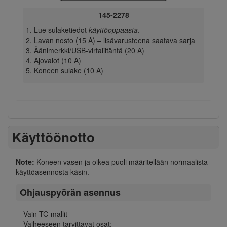
145-2278
Lue sulaketiedot
käyttöoppaasta
.
Lavan nosto (15 A) – lisävarusteena saatava sarja
Äänimerkki/USB-virtaliitäntä (20 A)
Ajovalot (10 A)
Koneen sulake (10 A)
Käyttöönotto
Note:
Koneen vasen ja oikea puoli määritellään normaalista
käyttöasennosta käsin.
Ohjauspyörän asennus
Vain TC-mallit
Vaiheeseen tarvittavat osat: