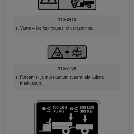
115-2412
Vaara – lue
käyttöopas
; ei varastointia.
115-7739
Putoamis- ja murskautumisvaara: älä kuljeta
matkustajia.