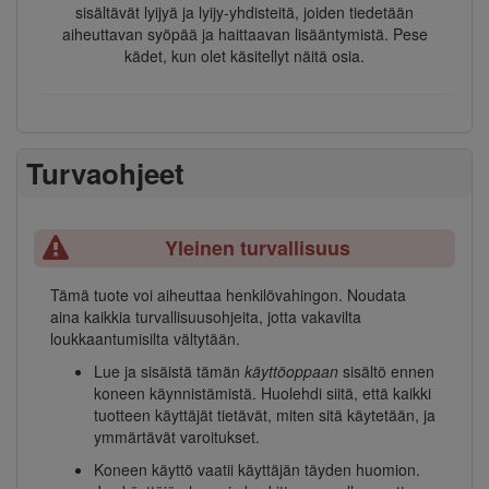
sisältävät lyijyä ja lyijy-yhdisteitä, joiden tiedetään
aiheuttavan syöpää ja haittaavan lisääntymistä. Pese
kädet, kun olet käsitellyt näitä osia.
Turvaohjeet
Yleinen turvallisuus
Tämä tuote voi aiheuttaa henkilövahingon. Noudata
aina kaikkia turvallisuusohjeita, jotta vakavilta
loukkaantumisilta vältytään.
Lue ja sisäistä tämän
käyttöoppaan
sisältö ennen
koneen käynnistämistä. Huolehdi siitä, että kaikki
tuotteen käyttäjät tietävät, miten sitä käytetään, ja
ymmärtävät varoitukset.
Koneen käyttö vaatii käyttäjän täyden huomion.