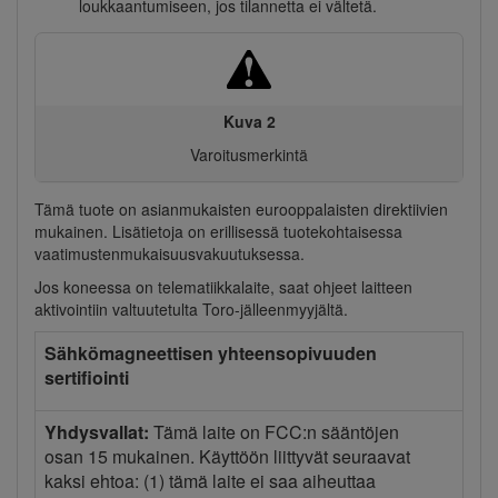
loukkaantumiseen, jos tilannetta ei vältetä.
Kuva 2
Varoitusmerkintä
Tämä tuote on asianmukaisten eurooppalaisten direktiivien
mukainen. Lisätietoja on erillisessä tuotekohtaisessa
vaatimustenmukaisuusvakuutuksessa.
Jos koneessa on telematiikkalaite, saat ohjeet laitteen
aktivointiin valtuutetulta Toro-jälleenmyyjältä.
Sähkömagneettisen yhteensopivuuden
sertifiointi
Yhdysvallat:
Tämä laite on FCC:n sääntöjen
osan 15 mukainen. Käyttöön liittyvät seuraavat
kaksi ehtoa: (1) tämä laite ei saa aiheuttaa