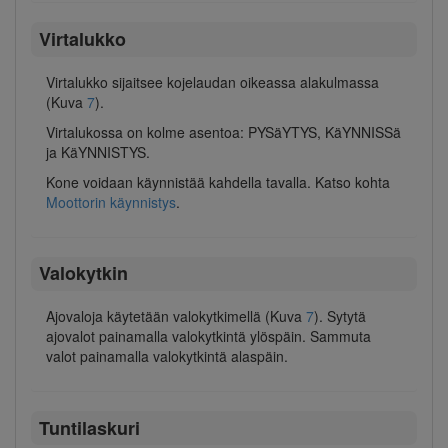
Virtalukko
Virtalukko sijaitsee kojelaudan oikeassa alakulmassa
(Kuva
7
).
Virtalukossa on kolme asentoa: PYSäYTYS, KäYNNISSä
ja KäYNNISTYS.
Kone voidaan käynnistää kahdella tavalla. Katso kohta
Moottorin käynnistys
.
Valokytkin
Ajovaloja käytetään valokytkimellä (Kuva
7
). Sytytä
ajovalot painamalla valokytkintä ylöspäin. Sammuta
valot painamalla valokytkintä alaspäin.
Tuntilaskuri