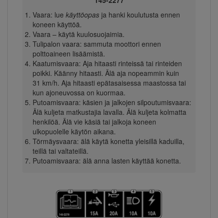
145-2277
Vaara: lue
käyttöopas
ja hanki koulutusta ennen
koneen käyttöä.
Vaara – käytä kuulosuojaimia.
Tulipalon vaara: sammuta moottori ennen
polttoaineen lisäämistä.
Kaatumisvaara: Aja hitaasti rinteissä tai rinteiden
poikki. Käänny hitaasti. Älä aja nopeammin kuin
31 km/h. Aja hitaasti epätasaisessa maastossa tai
kun ajoneuvossa on kuormaa.
Putoamisvaara: käsien ja jalkojen silpoutumisvaara:
Älä kuljeta matkustajia lavalla. Älä kuljeta kolmatta
henkilöä. Älä vie käsiä tai jalkoja koneen
ulkopuolelle käytön aikana.
Törmäysvaara: älä käytä konetta yleisillä kaduilla,
teillä tai valtateillä.
Putoamisvaara: älä anna lasten käyttää konetta.