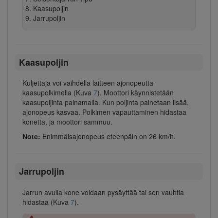
Kaasupoljin
Jarrupoljin
Kaasupoljin
Kuljettaja voi vaihdella laitteen ajonopeutta
kaasupolkimella (Kuva
7
). Moottori käynnistetään
kaasupoljinta painamalla. Kun poljinta painetaan lisää,
ajonopeus kasvaa. Polkimen vapauttaminen hidastaa
konetta, ja moottori sammuu.
Note:
Enimmäisajonopeus eteenpäin on 26 km/h.
Jarrupoljin
Jarrun avulla kone voidaan pysäyttää tai sen vauhtia
hidastaa (Kuva
7
).