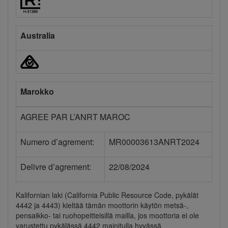
Australia
Marokko
AGREE PAR L’ANRT MAROC
Numero d’agrement:
MR00003613ANRT2024
Delivre d’agrement:
22/08/2024
Kalifornian laki (California Public Resource Code, pykälät
4442 ja 4443) kieltää tämän moottorin käytön metsä-,
pensaikko- tai ruohopeitteisillä mailla, jos moottoria ei ole
varustettu pykälässä 4442 mainitulla hyvässä