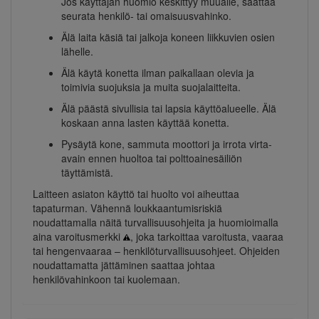
Jos käyttäjän huomio keskittyy muualle, saattaa
seurata henkilö- tai omaisuusvahinko.
Älä laita käsiä tai jalkoja koneen liikkuvien osien
lähelle.
Älä käytä konetta ilman paikallaan olevia ja
toimivia suojuksia ja muita suojalaitteita.
Älä päästä sivullisia tai lapsia käyttöalueelle. Älä
koskaan anna lasten käyttää konetta.
Pysäytä kone, sammuta moottori ja irrota virta-
avain ennen huoltoa tai polttoainesäiliön
täyttämistä.
Laitteen asiaton käyttö tai huolto voi aiheuttaa
tapaturman. Vähennä loukkaantumisriskiä
noudattamalla näitä turvallisuusohjeita ja huomioimalla
aina varoitusmerkki
, joka tarkoittaa varoitusta, vaaraa
tai hengenvaaraa – henkilöturvallisuusohjeet. Ohjeiden
noudattamatta jättäminen saattaa johtaa
henkilövahinkoon tai kuolemaan.