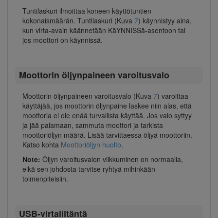
Tuntilaskuri ilmoittaa koneen käyttötuntien
kokonaismäärän. Tuntilaskuri (Kuva
7
) käynnistyy aina,
kun virta-avain käännetään KäYNNISSä-asentoon tai
jos moottori on käynnissä.
Moottorin öljynpaineen varoitusvalo
Moottorin öljynpaineen varoitusvalo (Kuva
7
) varoittaa
käyttäjää, jos moottorin öljynpaine laskee niin alas, että
moottoria ei ole enää turvallista käyttää. Jos valo syttyy
ja jää palamaan, sammuta moottori ja tarkista
moottoriöljyn määrä. Lisää tarvittaessa öljyä moottoriin.
Katso kohta
Moottoriöljyn huolto
.
Note:
Öljyn varoitusvalon vilkkuminen on normaalia,
eikä sen johdosta tarvitse ryhtyä mihinkään
toimenpiteisiin.
USB-virtaliitäntä