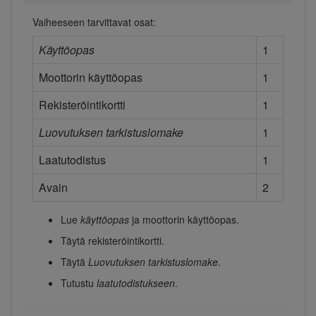
Vaiheeseen tarvittavat osat:
Käyttöopas
1
Moottorin käyttöopas
1
Rekisteröintikortti
1
Luovutuksen tarkistuslomake
1
Laatutodistus
1
Avain
2
Lue
käyttöopas
ja moottorin käyttöopas.
Täytä rekisteröintikortti.
Täytä
Luovutuksen tarkistuslomake
.
Tutustu
laatutodistukseen
.