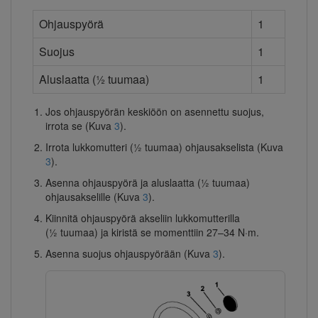
Ohjauspyörä
1
Suojus
1
Aluslaatta (½ tuumaa)
1
Jos ohjauspyörän keskiöön on asennettu suojus,
irrota se (Kuva
3
).
Irrota lukkomutteri (½ tuumaa) ohjausakselista (Kuva
3
).
Asenna ohjauspyörä ja aluslaatta (½ tuumaa)
ohjausakselille (Kuva
3
).
Kiinnitä ohjauspyörä akseliin lukkomutterilla
(½ tuumaa) ja kiristä se momenttiin 27–34 N·m.
Asenna suojus ohjauspyörään (Kuva
3
).