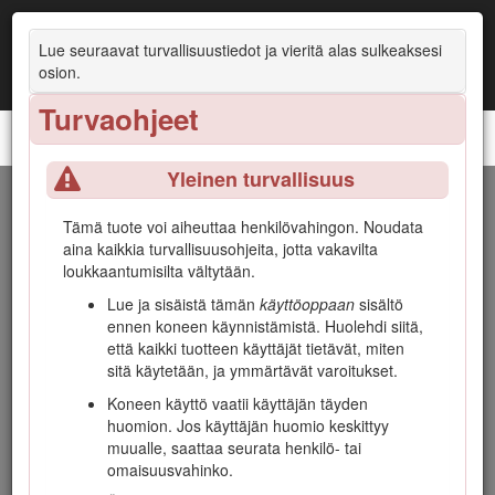
Lue seuraavat turvallisuustiedot ja vieritä alas sulkeaksesi
osion.
Turvaohjeet
Workman® MDX -apuajoneuvo
Yleinen turvallisuus
Johdanto
Tämä tuote voi aiheuttaa henkilövahingon. Noudata
aina kaikkia turvallisuusohjeita, jotta vakavilta
Tätä työajoneuvoa ei ole tarkoitus käyttää yleisillä teillä. Se
loukkaantumisilta vältytään.
on tarkoitettu ihmisten ja materiaalien kuljetukseen. Tuotteen
käyttäminen muuhun kuin sen aiottuun käyttötarkoitukseen
Lue ja sisäistä tämän
käyttöoppaan
sisältö
voi olla vaarallista käyttäjälle ja sivullisille.
ennen koneen käynnistämistä. Huolehdi siitä,
että kaikki tuotteen käyttäjät tietävät, miten
Lue nämä tiedot huolellisesti, jotta opit käyttämään ja
sitä käytetään, ja ymmärtävät varoitukset.
huoltamaan laitetta asianmukaisesti sekä välttämään
tapaturmia ja laitevaurioita. Olet itse vastuussa tuotteen
Koneen käyttö vaatii käyttäjän täyden
asianmukaisesta ja turvallisesta käytöstä.
huomion. Jos käyttäjän huomio keskittyy
muualle, saattaa seurata henkilö- tai
Vieraile osoitteessa www.Toro.com, jos tarvitset
omaisuusvahinko.
tuoteturvallisuuteen ja käyttökoulutukseen liittyviä