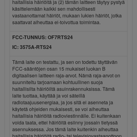
haitallisia häiriöitä ja (2) tämän laitteen täytyy pystyä
käsittelemään kaikki sen mahdollisesti
vastaanottamat häiriöt, mukaan lukien häiriöt, jotka
saattavat aiheuttaa ei-toivottua toimintaa.
FCC-TUNNUS: OF7RTS24
IC: 3575A-RTS24
Tämä laite on testattu, ja sen on todettu täyttävän
FCC-sääntöjen osan 15 mukaiset luokan B
digitaalisen laitteen raja-arvot. Nämä raja-arvot on
suunniteltu tarjoamaan kohtuullinen suoja
haitallisilta häiriöiltä asuinrakennuksissa. Tämä
laite tuottaa, käyttää ja voi säteillä
radiotaajuusenergiaa, ja jos sitä ei asenneta ja
käytetä ohjeiden mukaisesti, se voi aiheuttaa
haitallisia häiriöitä radioviestinnälle. Ei kuitenkaan
voida taata, ettei häiriöitä esiinny jossain tietyssä
asennuksessa. Jos tämä laite kuitenkin aiheuttaa
haitallisia häiriöitä radio- tai televisiovastaanottoon,