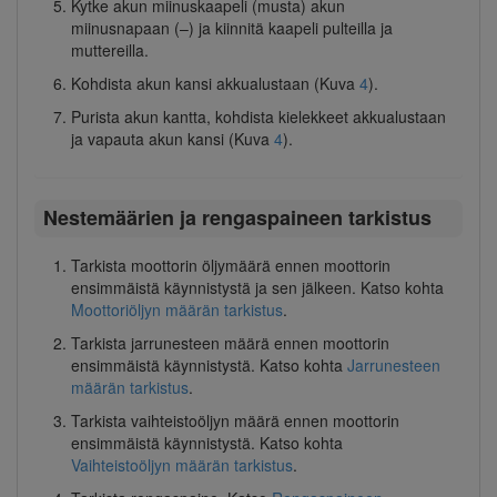
Kytke akun miinuskaapeli (musta) akun
miinusnapaan (–) ja kiinnitä kaapeli pulteilla ja
muttereilla.
Kohdista akun kansi akkualustaan (Kuva
4
).
Purista akun kantta, kohdista kielekkeet akkualustaan
ja vapauta akun kansi (Kuva
4
).
Nestemäärien ja rengaspaineen tarkistus
Tarkista moottorin öljymäärä ennen moottorin
ensimmäistä käynnistystä ja sen jälkeen. Katso kohta
Moottoriöljyn määrän tarkistus
.
Tarkista jarrunesteen määrä ennen moottorin
ensimmäistä käynnistystä. Katso kohta
Jarrunesteen
määrän tarkistus
.
Tarkista vaihteistoöljyn määrä ennen moottorin
ensimmäistä käynnistystä. Katso kohta
Vaihteistoöljyn määrän tarkistus
.