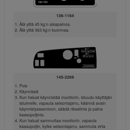
136-1164
Älä ylitä 45 kg:n aisapainoa.
Älä ylitä 363 kg:n kuormaa.
145-2269
Pois
Käynnissä
Kun haluat käynnistää moottorin, istuudu käyttäjän
istuimelle, vapauta seisontajarru, käännä avain
käynnistysasentoon, säädä rikastinta ja paina
kaasupoljinta.
Kun haluat sammuttaa moottorin, vapauta
kaasupoljin, kytke seisontajarru, sammuta virta