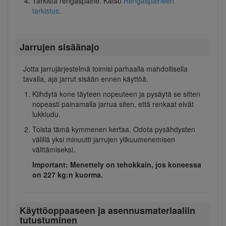
Tarkista rengaspaine. Katso
Rengaspaineen
tarkistus
.
Jarrujen sisäänajo
Jotta jarrujärjestelmä toimisi parhaalla mahdollisella
tavalla, aja jarrut sisään ennen käyttöä.
Kiihdytä kone täyteen nopeuteen ja pysäytä se sitten
nopeasti painamalla jarrua siten, että renkaat eivät
lukkiudu.
Toista tämä kymmenen kertaa. Odota pysähdysten
välillä yksi minuutti jarrujen ylikuumenemisen
välttämiseksi.
Important: Menettely on tehokkain, jos koneessa
on 227 kg:n kuorma.
Käyttöoppaaseen ja asennusmateriaaliin
tutustuminen