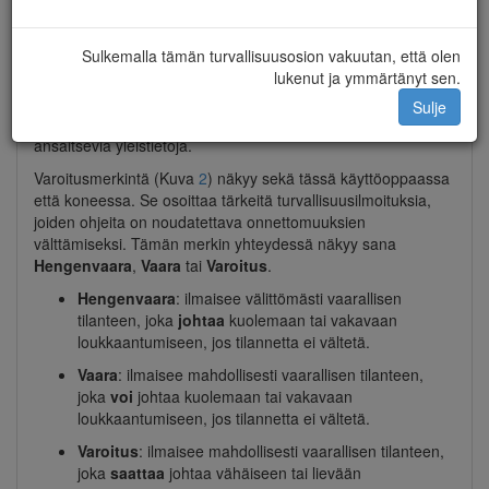
Malli- ja sarjanumerokilpi
Sulkemalla tämän turvallisuusosion vakuutan, että olen
lukenut ja ymmärtänyt sen.
Tässä käyttöoppaassa käytetään kahta termiä tietojen
korostamiseksi.
Tärkeää
kiinnittää huomiota mekaanisiin
Sulje
erikoistietoihin ja
Huomautus
korostaa erityishuomion
ansaitsevia yleistietoja.
Varoitusmerkintä (Kuva
2
) näkyy sekä tässä käyttöoppaassa
että koneessa. Se osoittaa tärkeitä turvallisuusilmoituksia,
joiden ohjeita on noudatettava onnettomuuksien
välttämiseksi. Tämän merkin yhteydessä näkyy sana
Hengenvaara
,
Vaara
tai
Varoitus
.
Hengenvaara
: ilmaisee välittömästi vaarallisen
tilanteen, joka
johtaa
kuolemaan tai vakavaan
loukkaantumiseen, jos tilannetta ei vältetä.
Vaara
: ilmaisee mahdollisesti vaarallisen tilanteen,
joka
voi
johtaa kuolemaan tai vakavaan
loukkaantumiseen, jos tilannetta ei vältetä.
Varoitus
: ilmaisee mahdollisesti vaarallisen tilanteen,
joka
saattaa
johtaa vähäiseen tai lievään