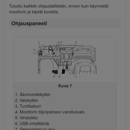
Tutustu kaikkiin ohjauslaitteisiin, ennen kuin käynnistät
moottorin ja käytät konetta.
Ohjauspaneeli
Kuva 7
Äänimerkkikytkin
Valokytkin
Tuntilaskuri
Moottorin öljynpaineen varoitusvalo
Virtalukko
USB-virtaliitäntä
Seisontajarrun vipu