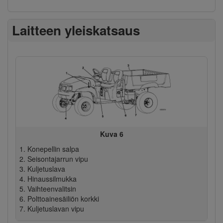
Laitteen yleiskatsaus
Kuva 6
Konepellin salpa
Seisontajarrun vipu
Kuljetuslava
Hinaussilmukka
Vaihteenvalitsin
Polttoainesäiliön korkki
Kuljetuslavan vipu