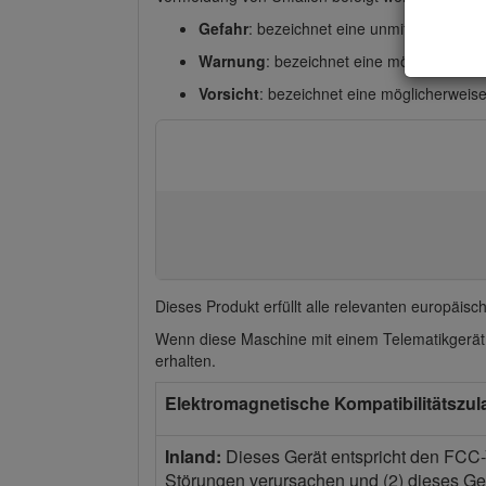
Gefahr
: bezeichnet eine unmittelbar dro
Warnung
: bezeichnet eine möglicherwei
Vorsicht
: bezeichnet eine möglicherweis
Dieses Produkt erfüllt alle relevanten europäisc
Wenn diese Maschine mit einem Telematikgerät a
erhalten.
Elektromagnetische Kompatibilitätszu
Inland:
Dieses Gerät entspricht den FCC-V
Störungen verursachen und (2) dieses Ge