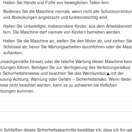
Halten Sie Hände und Füße von beweglichen Teilen fern.
 den QR-Code auf dem Seriennummernaufkleber (falls vorhanden), 
Bedienen Sie die Maschine niemals, wenn nicht alle Schutzvorrichtu
und Abdeckungen angebracht und funktionstüchtig sind.
Halten Sie Unbeteiligte, insbesondere Kinder, aus dem Arbeitsbereic
fern. Die Maschine darf niemals von Kindern betrieben werden.
Halten Sie die Maschine an, stellen Sie den Motor ab, und ziehen Si
Schlüssel ab, bevor Sie Wartungsarbeiten durchführen oder die Mas
auftanken.
unsachgemäße Einsatz oder die falsche Wartung dieser Maschine kan
etzungen führen. Befolgen Sie zur Verringerung des Verletzungsrisikos
e Sicherheitshinweise und beachten Sie das Warnsymbol
mit der
utung Achtung, Warnung oder Gefahr – Sicherheitsrisiko. Wenn diese
eise nicht beachtet werden, kann es zu schweren bis tödlichen
Bild 1
letzungen kommen.
ummer
ervorhebung von Informationen verwendet.
Wichtig
weist auf spezielle
 besondere Beachtung verdienen.
ohl in diesem Handbuch als auch am Fahrzeug verwendet, um wichtige 
m Schließen dieses Sicherheitsabschnitts bestätige ich, dass ich ihn g
n. Dieses Symbol wird mit dem Signalwort
Gefahr
,
Warnung
oder
Vors