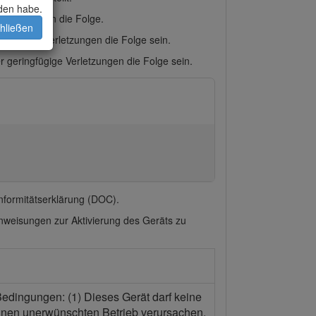
den habe.
erletzungen die Folge.
hließen
chwerste Verletzungen die Folge sein.
 geringfügige Verletzungen die Folge sein.
onformitätserklärung (DOC).
nweisungen zur Aktivierung des Geräts zu
Bedingungen: (1) Dieses Gerät darf keine
inen unerwünschten Betrieb verursachen.