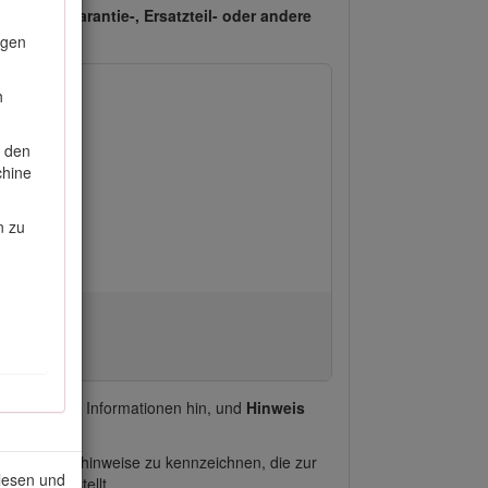
um auf Garantie-, Ersatzteil- oder andere
ngen
h
e den
chine
n zu
 mechanische Informationen hin, und
Hinweis
Sicherheitshinweise zu kennzeichnen, die zur
elesen und
icht
dargestellt.