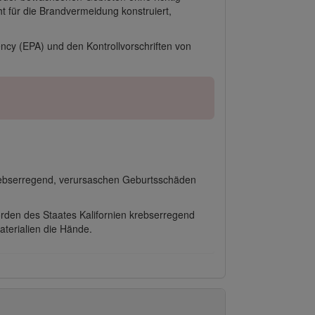
t für die Brandvermeidung konstruiert,
cy (EPA) und den Kontrollvorschriften von
krebserregend, verursaschen Geburtsschäden
örden des Staates Kalifornien krebserregend
terialien die Hände.