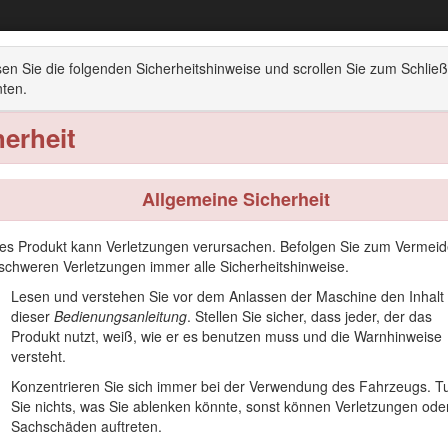
Nutzfahrzeug der Serie Workman® MDX
esen Sie die folgenden Sicherheitshinweise und scrollen Sie zum Schlie
nten.
bersicht
Betrieb
Wartung
Einlagerung
herheit
Allgemeine Sicherheit
es Produkt kann Verletzungen verursachen. Befolgen Sie zum Vermei
Geländetransport von Personen und Materiallasten gedacht. Der zweck
schweren Verletzungen immer alle Sicherheitshinweise.
Lesen und verstehen Sie vor dem Anlassen der Maschine den Inhalt
h, um sich mit dem ordnungsgemäßen Einsatz und der Wartung des Ger
dieser
Bedienungsanleitung
. Stellen Sie sicher, dass jeder, der das
e tragen die Verantwortung für einen ordnungsgemäßen und sicheren 
Produkt nutzt, weiß, wie er es benutzen muss und die Warnhinweise
versteht.
herheit und Schulungsunterlagen, Zubehörinformationen, Standort eine
Konzentrieren Sie sich immer bei der Verwendung des Fahrzeugs. T
Vertragshändler oder Kundendienst, wenn Sie eine Serviceleistung, Toro
Sie nichts, was Sie ablenken könnte, sonst können Verletzungen ode
Modell- und Seriennummern Ihres Produkts griffbereit. In Bild
1
ist ange
Sachschäden auftreten.
 die Modell- und Seriennummern des Geräts ein.