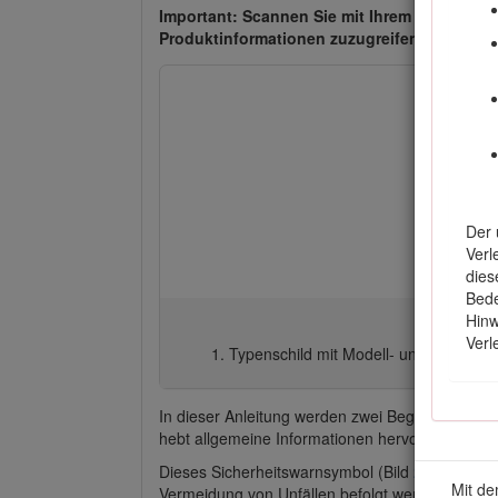
Important: Scannen Sie mit Ihrem Mobilgerät
Produktinformationen zuzugreifen.
Der 
Verl
dies
Bede
Hinw
Ver
Typenschild mit Modell- und Serienn
In dieser Anleitung werden zwei Begriffe zur H
hebt allgemeine Informationen hervor, die Ihre
Dieses Sicherheitswarnsymbol (Bild
2
) wird sow
Mit de
Vermeidung von Unfällen befolgt werden müsse