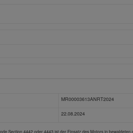
MR00003613ANRT2024
22.08.2024
ode Section 4442 oder 4443 ist der Einsatz des Motors in bewaldeten