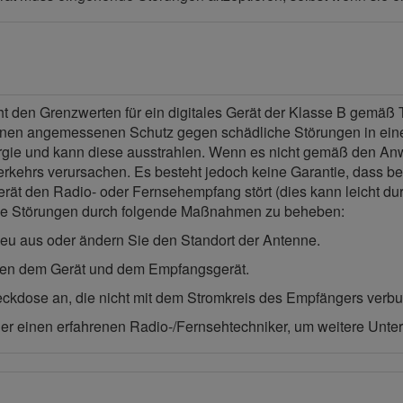
t den Grenzwerten für ein digitales Gerät der Klasse B gemäß T
einen angemessenen Schutz gegen schädliche Störungen in ein
ie und kann diese ausstrahlen. Wenn es nicht gemäß den Anwe
kehrs verursachen. Es besteht jedoch keine Garantie, dass bei 
ät den Radio- oder Fernsehempfang stört (dies kann leicht du
, die Störungen durch folgende Maßnahmen zu beheben:
eu aus oder ändern Sie den Standort der Antenne.
hen dem Gerät und dem Empfangsgerät.
eckdose an, die nicht mit dem Stromkreis des Empfängers verbu
r einen erfahrenen Radio-/Fernsehtechniker, um weitere Unters