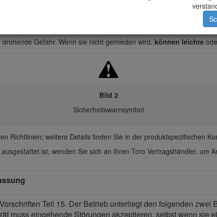
verstan
hende Gefahr. Wenn sie nicht gemieden wird,
sind
Tod oder schwerste V
Sc
se drohende Gefahr. Wenn sie nicht gemieden wird,
können
Tod oder s
e drohende Gefahr. Wenn sie nicht gemieden wird,
können leichte
oder
Bild 2
Sicherheitswarnsymbol
hen Richtlinien; weitere Details finden Sie in der produktspezifischen K
usgestattet ist, wenden Sie sich an Ihren Toro Vertragshändler, um A
lassung
orschriften Teil 15. Der Betrieb unterliegt den folgenden zwei 
rät muss eingehende Störungen akzeptieren, selbst wenn sie e