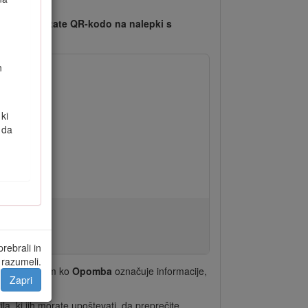
napravo odčitate QR-kodo na nalepki s
n
 ki
 da
rebrali in
razumeli.
acije, medtem ko
Opomba
označuje informacije,
Zapri
a, ki jih morate upoštevati, da preprečite