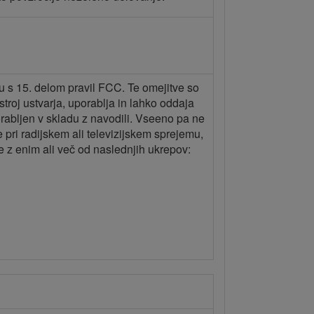
adu s 15. delom pravil FCC. Te omejitve so
troj ustvarja, uporablja in lahko oddaja
orabljen v skladu z navodili. Vseeno pa ne
 pri radijskem ali televizijskem sprejemu,
e z enim ali več od naslednjih ukrepov: