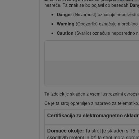
nesreče. Ta znak se bo pojavil ob besedah
Dan
Danger
(Nevarnost) označuje neposredno
Warning
(Opozorilo) označuje morebitno 
Caution
(Svarilo) označuje neposredno n
Ta izdelek je skladen z vsemi ustreznimi evropski
Če je ta stroj opremljen z napravo za telematiko
Certifikacija za elektromagnetno sklad
Domače okolje:
Ta stroj je skladen s 15.
škodljivih motenj in (2) ta stroj mora spre