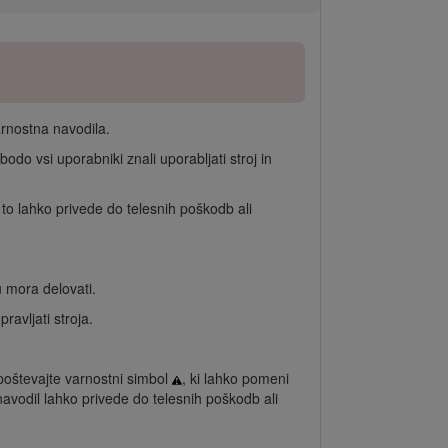
rnostna navodila.
odo vsi uporabniki znali uporabljati stroj in
 to lahko privede do telesnih poškodb ali
 mora delovati.
avljati stroja.
poštevajte varnostni simbol
, ki lahko pomeni
avodil lahko privede do telesnih poškodb ali