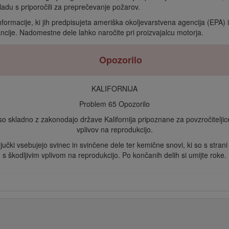
ladu s priporočili za preprečevanje požarov.
nformacije, ki jih predpisujeta ameriška okoljevarstvena agencija (EPA) 
ncije. Nadomestne dele lahko naročite pri proizvajalcu motorja.
Opozorilo
KALIFORNIJA
Problem 65 Opozorilo
so skladno z zakonodajo države Kalifornija pripoznane za povzročiteljice 
vplivov na reprodukcijo.
ključki vsebujejo svinec in svinčene dele ter kemične snovi, ki so s stra
s škodljivim vplivom na reprodukcijo. Po končanih delih si umijte roke.