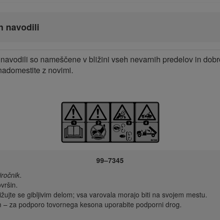
n navodili
navodili so nameščene v bližini vseh nevarnih predelov in dob
adomestite z novimi.
99–7345
iročnik
.
vršin.
ižujte se gibljivim delom; vsa varovala morajo biti na svojem mestu.
om – za podporo tovornega kesona uporabite podporni drog.