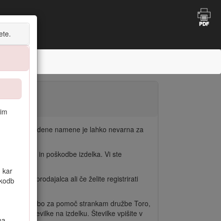
ete.
nim
ka za nepredvidene namene je lahko nevarna za
sne poškodbe in poškodbe izdelka. Vi ste
 kar
 iskanju prodajalca ali če želite registrirati
škodb
ca oziroma službo za pomoč strankam družbe Toro,
serijske številke na izdelku. Številke vpišite v
na