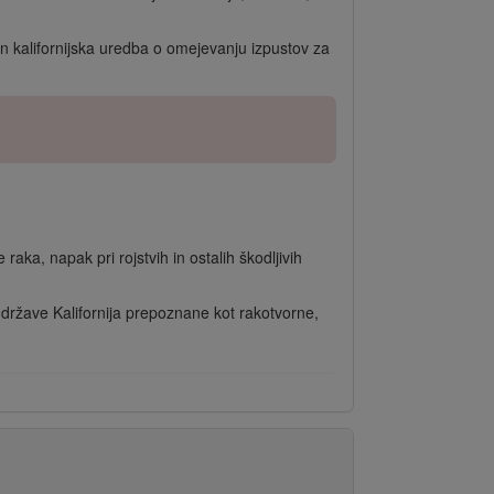
in kalifornijska uredba o omejevanju izpustov za
raka, napak pri rojstvih in ostalih škodljivih
ni države Kalifornija prepoznane kot rakotvorne,