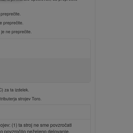
 preprečite.
e preprečite.
 je ne preprečite.
) za ta izdelek.
ributerja strojev Toro.
jev: (1) ta stroj ne sme povzročati
ahko povzročijo neželeno delovanje.