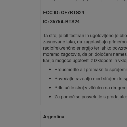
FCC ID: OF7RTS24
IC: 3575A-RTS24
Ta stroj je bil testiran in ugotovljeno je 
zasnovane tako, da zagotavljajo primerno z
radiofrekvenčno energijo ter lahko povzro
moremo zagotoviti, da pri določeni namesti
kar je mogoče ugotoviti z izklopom in vkl
Preusmerite ali premaknite sprejem
Povečajte razdaljo med strojem in 
Priključite stroj v vtičnico na drugem
Za pomoč se posvetujte s prodajalc
Argentina