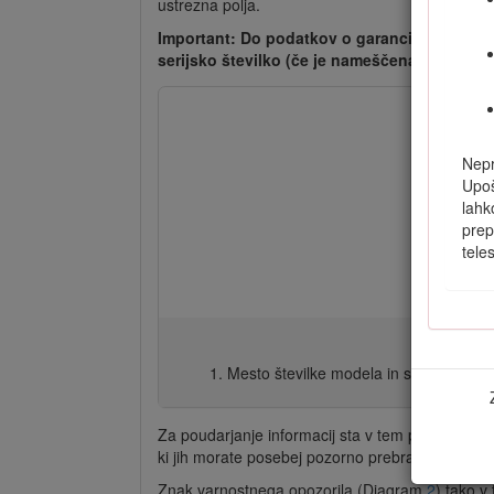
ustrezna polja.
Important: Do podatkov o garanciji, delih in
serijsko številko (če je nameščena).
Nepr
Upoš
lahk
prep
tele
Mesto številke modela in serijske števi
Za poudarjanje informacij sta v tem priročniku u
ki jih morate posebej pozorno prebrati.
Znak varnostnega opozorila (Diagram
2
) tako v