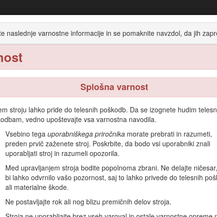
Večnamensko vozilo Workman® MDX
te naslednje varnostne informacije in se pomaknite navzdol, da jih zapr
nost
Delovanje
Vzdrževanje
Skladiščenje
Splošna varnost
tem stroju lahko pride do telesnih poškodb. Da se izognete hudim teles
odbam, vedno upoštevajte vsa varnostna navodila.
renski uporabi za prevoz ljudi in materialnih tovorov. Uporaba izdel
Vsebino tega
uporabniškega priročnika
morate prebrati in razumeti,
preden prvič zaženete stroj. Poskrbite, da bodo vsi uporabniki znali
te s pravilnim upravljanjem in vzdrževanjem stroja ter preprečite tele
uporabljati stroj in razumeli opozorila.
a.
Med upravljanjem stroja bodite popolnoma zbrani. Ne delajte ničesar,
gradivo za usposabljanje za uporabo, podatke o dodatni opremi, pomoč pri
bi lahko odvrnilo vašo pozornost, saj to lahko privede do telesnih po
ali materialne škode.
le Toro ali dodatne informacije, se obrnite na pooblaščenega prodajal
Ne postavljajte rok ali nog blizu premičnih delov stroja.
n serijsko številko izdelka. Diagram
1
označuje mesto številke modela in 
Stroja ne uporabljajte brez vseh varoval in ostale varnostne opreme 