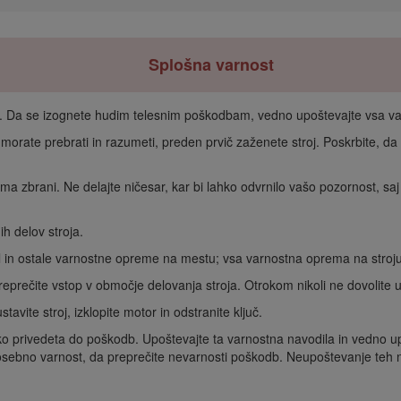
Splošna varnost
db. Da se izognete hudim telesnim poškodbam, vedno upoštevajte vsa va
morate prebrati in razumeti, preden prvič zaženete stroj. Poskrbite, da b
a zbrani. Ne delajte ničesar, kar bi lahko odvrnilo vašo pozornost, saj
ih delov stroja.
al in ostale varnostne opreme na mestu; vsa varnostna oprema na stroju
ečite vstop v območje delovanja stroja. Otrokom nikoli ne dovolite upr
tavite stroj, izklopite motor in odstranite ključ.
hko privedeta do poškodb. Upoštevajte ta varnostna navodila in vedno u
a osebno varnost, da preprečite nevarnosti poškodb. Neupoštevanje teh n