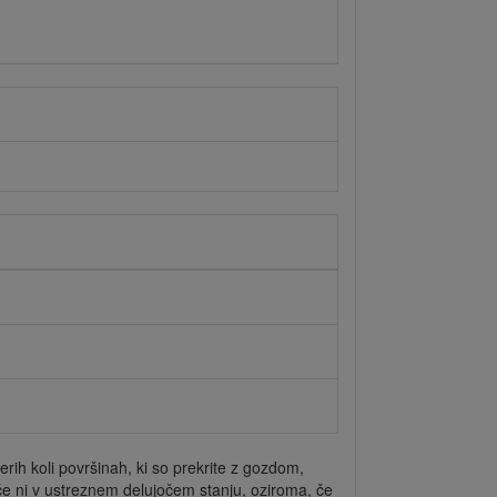
rih koli površinah, ki so prekrite z gozdom,
 če ni v ustreznem delujočem stanju, oziroma, če