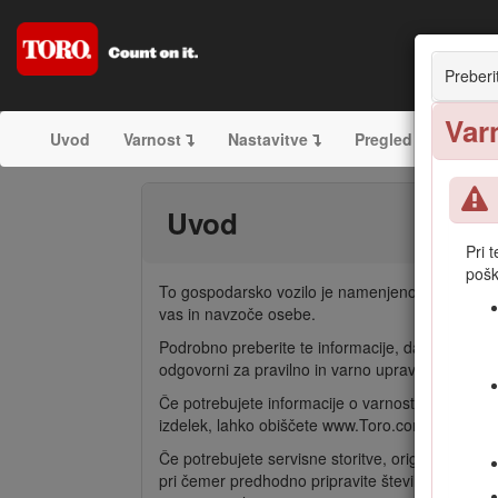
Preberi
Var
Uvod
Varnost
Nastavitve
Pregled izdelka
Uvod
Pri 
pošk
To gospodarsko vozilo je namenjeno predvsem te
vas in navzoče osebe.
Podrobno preberite te informacije, da se seznani
odgovorni za pravilno in varno upravljanje izdelk
Če potrebujete informacije o varnosti izdelka in 
izdelek, lahko obiščete www.Toro.com.
Če potrebujete servisne storitve, originalne de
pri čemer predhodno pripravite številko modela i