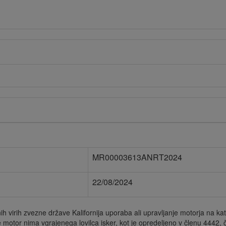
MR00003613ANRT2024
22/08/2024
 virih zvezne države Kalifornija uporaba ali upravljanje motorja na kate
če motor nima vgrajenega lovilca isker, kot je opredeljeno v členu 4442,