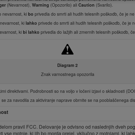
ger
(Nevarnost),
Warning
(Opozorilo) ali
Caution
(Svarilo).
 nevarnost, ki
bo
privedla do smrti ali hudih telesnih poškodb, če je ne
nevarnost, ki
lahko
privede do smrti ali hudih telesnih poškodb, če je n
evarnost, ki
bi lahko
privedla do lažjih ali zmernih telesnih poškodb, če
Diagram 2
Znak varnostnega opozorila
mi direktivami. Podrobnosti so na voljo v ločeni izjavi o skladnosti (DOC
, se za navodila za aktiviranje naprave obrnite se na pooblaščenega dist
nost
 delom pravil FCC. Delovanje je odvisno od naslednjih dveh pogo
jeti vse motnje, ki jih bo morda prejel, vključno z motnjami, ki l