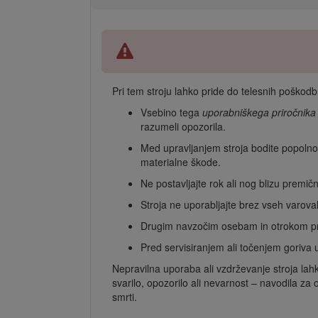
Pri tem stroju lahko pride do telesnih poško
Vsebino tega
uporabniškega priročnika
razumeli opozorila.
Med upravljanjem stroja bodite popolnom
materialne škode.
Ne postavljajte rok ali nog blizu premičn
Stroja ne uporabljajte brez vseh varov
Drugim navzočim osebam in otrokom prepr
Pred servisiranjem ali točenjem goriva us
Nepravilna uporaba ali vzdrževanje stroja la
svarilo, opozorilo ali nevarnost – navodila z
smrti.