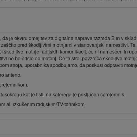
bilo, da je okviru omejitev za digitalne naprave razreda B in v skl
aščito pred škodljivimi motnjami v stanovanjski namestitvi. Ta s
či škodljive motnje radijskih komunikacij, če ni nameščen in up
tvi ne bo prišlo do motenj. Če ta stroj povzroča škodljive motnje
opom stroja, uporabnika spodbujamo, da poskusi odpraviti motnj
no anteno.
sprejemnikom.
 tokokrogu kot je tisti, na katerega je priključen sprejemnik.
em ali izkušenim radijskim/TV-tehnikom.