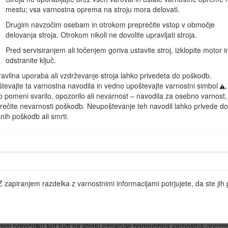
mestu; vsa varnostna oprema na stroju mora delovati.
 drugih informacij o izdelku lahko dostopate tako, da z mobilno 
Drugim navzočim osebam in otrokom preprečite vstop v območje
delovanja stroja. Otrokom nikoli ne dovolite upravljati stroja.
Pred servisiranjem ali točenjem goriva ustavite stroj, izklopite motor i
odstranite ključ.
avilna uporaba ali vzdrževanje stroja lahko privedeta do poškodb.
tevajte ta varnostna navodila in vedno upoštevajte varnostni simbol
,
o pomeni svarilo, opozorilo ali nevarnost – navodila za osebno varnost,
rečite nevarnosti poškodb. Neupoštevanje teh navodil lahko privede do
snih poškodb ali smrti.
Diagram 1
lke
Z zapiranjem razdelka z varnostnimi informacijami potrjujete, da ste jih p
porabljeni 2 besedi.
Pomembno
opozarja na posebne tehnične inform
 tem priročniku kot tudi na stroju označuje pomembna varnostna opozoril