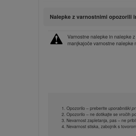
Nalepke z varnostnimi opozorili i
Varnostne nalepke in nalepke z 
manjkajoče varnostne nalepke n
Opozorilo – preberite
uporabniški pr
Opozorilo – ne dotikajte se vročih po
Nevarnost zapletanja, pas – ne pribl
Nevarnost stiska, zabojnik s tovor