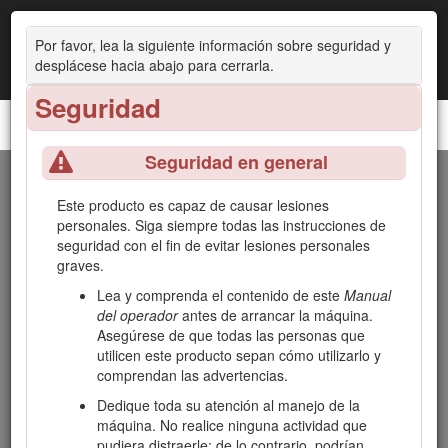
Por favor, lea la siguiente información sobre seguridad y
desplácese hacia abajo para cerrarla.
Seguridad
Vehículo utilitario Workman® GTX EFI
Seguridad en general
Introducción
Este producto es capaz de causar lesiones
personales. Siga siempre todas las instrucciones de
Este vehículo utilitario está diseñado principalmente para el
seguridad con el fin de evitar lesiones personales
uso fuera de las carreteras para el transporte de personas y
graves.
materiales. Usar este producto con una finalidad diferente a
la prevista puede ser peligroso para usted y para otras
Lea y comprenda el contenido de este
Manual
personas.
del operador
antes de arrancar la máquina.
Asegúrese de que todas las personas que
Lea detenidamente esta información para aprender a utilizar
utilicen este producto sepan cómo utilizarlo y
y a mantener el producto correctamente, y para evitar
comprendan las advertencias.
lesiones y daños al producto. Usted es responsable de
utilizar el producto de forma correcta y segura.
Dedique toda su atención al manejo de la
máquina. No realice ninguna actividad que
Visite www.toro.com para buscar materiales de formación y
pudiera distraerle; de lo contrario, podrían