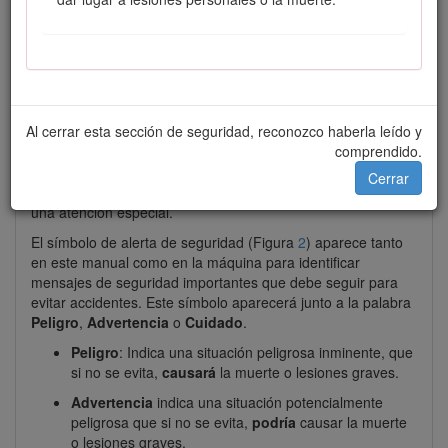
Figura 1
Ubicación de los números de modelo y de serie
Al cerrar esta sección de seguridad, reconozco haberla leído y
comprendido.
Este manual utiliza 2 palabras para resaltar información.
Importante
llama la atención sobre información mecánica
Cerrar
especial, y
Nota
resalta información general que merece
una atención especial.
El símbolo de alerta de seguridad (Figura
2
) aparece tanto
en este manual como en la máquina para identificar
mensajes de seguridad importantes que debe seguir para
evitar accidentes. Este símbolo aparecerá junto a la palabra
Peligro
,
Advertencia
o
Cuidado
.
Peligro
: Indica una situación peligrosa inminente, que
si no se evita,
causará
la muerte o lesiones graves.
Advertencia
indica una situación potencialmente
peligrosa que si no se evita,
podría
causar la muerte
o lesiones graves.