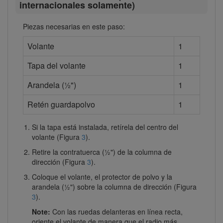
internacionales solamente)
Piezas necesarias en este paso:
Volante
1
Tapa del volante
1
Arandela (½")
1
Retén guardapolvo
1
Si la tapa está instalada, retírela del centro del
volante (Figura
3
).
Retire la contratuerca (½") de la columna de
dirección (Figura
3
).
Coloque el volante, el protector de polvo y la
arandela (½") sobre la columna de dirección (Figura
3
).
Note:
Con las ruedas delanteras en línea recta,
oriente el volante de manera que el radio más