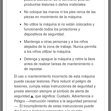
seguridad o información sobre accesorios, para localizar un
producirse lesiones o daños materiales.
distribuidor o para registrar su producto.
No coloque las manos ni los pies cerca de las
Cuando necesite asistencia técnica, piezas genuinas Toro o
piezas en movimiento de la máquina.
información adicional, póngase en contacto con un
Distribuidor de Servicio Autorizado o con Atención al cliente
No utilice la máquina si no están colocados y
Toro, y tenga a mano los números de modelo y serie de su
funcionando todos los protectores y
producto. La Figura
1
identifica la ubicación de los números
dispositivos de seguridad.
de serie y de modelo en el producto. Escriba los números en
Mantenga a otras personas y a los niños
el espacio provisto.
alejados de la zona de trabajo. Nunca permita
Important: Con su dispositivo móvil, puede escanear el
a los niños utilizar la máquina.
código QR de la pegatina del número de serie (en su
Detenga y apague la máquina y retire la llave
caso) para acceder a información sobre la garantía, las
antes de realizar tareas de mantenimiento o
piezas y otra información sobre el producto.
de repostar.
El uso o mantenimiento incorrecto de esta máquina
puede causar lesiones. Para reducir el peligro de
lesiones, cumpla estas instrucciones de seguridad y
preste atención siempre al símbolo de alerta de
seguridad
, que significa: Cuidado, Advertencia o
Peligro —instrucción relativa a la seguridad personal
—. El incumplimiento de estas instrucciones puede
dar lugar a lesiones personales o la muerte.