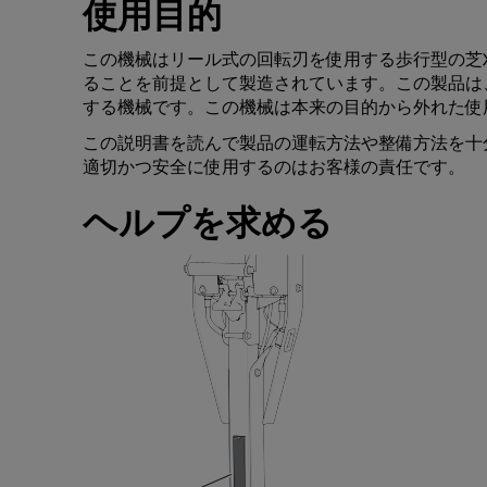
使用目的
この
機械
は
リール
式
の
回転刃
を
使用
する
歩行型
の
芝
ることを
前提
として
製造
されています
。
この
製品
は
する
機械
です
。
この
機械
は
本来
の
目的
から
外
れた
使
この
説明書
を
読
んで
製品
の
運転方法
や
整備方法
を
十
適切
かつ
安全
に
使用
するのはお
客様
の
責任
です
。
ヘルプ
を
求
める