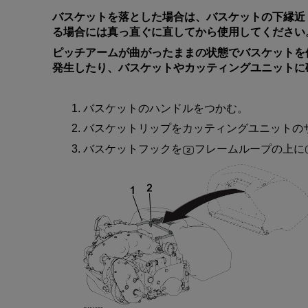
バスケット
を
落
とした
場合
は
、
バスケット
の
下縁近
る
場合
には
真
っ
直
ぐに
直
してから
使用
してください
ピッチアーム
が
曲
がったままの
状態
で
バスケット
を
発生
したり
、
バスケット
や
カッティングユニット
に
バスケット
の
ハンドル
をつかむ
。
バスケットリップ
を
カッティングユニット
の
バスケットフック
を
フレームループ
の
上
に