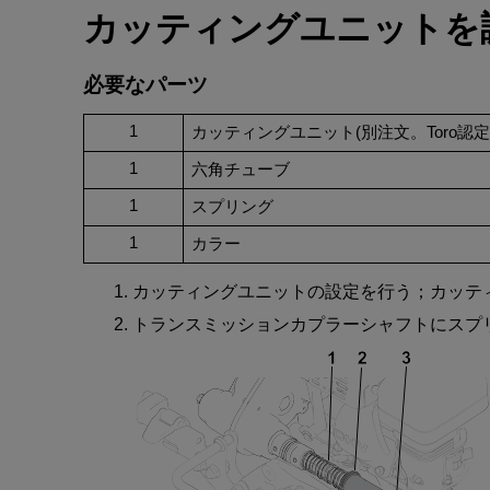
カッティングユニット
を
必要
な
パーツ
1
カッティングユニット
(
別注文。
Toro
認定
1
六角
チューブ
1
スプリング
1
カラー
カッティングユニット
の
設定
を
行
う
；
カッテ
トランスミッションカプラーシャフト
に
スプ