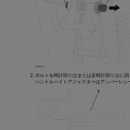
G440770
ボルト
を
時計回
り
または
反時計回
り
に
回
ハンドルハイトアジャスター
は
アッパーレシ