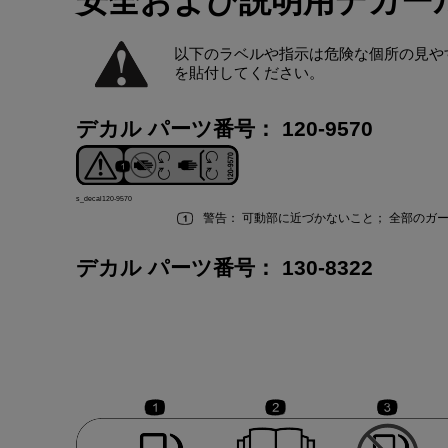
安全
および
説明用
デカー
以下
の
ラベル
や
指示
は
危険
な
個所
の
見
や
を
貼付
してください
。
デカル パーツ
番号
：
120-9570
s_decal120-9570
警告
：
可動部
に
近
づかないこと
；
全部
の
ガ
デカル パーツ
番号
：
130-8322