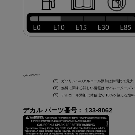
s_decal130-8322
ガソリン
への
アルコール
添加
は
体積比
で
最大
燃料
に
関
する
詳
しい
情報
は
オペレーターズマ
アルコール
添加
は
体積比
で
10%
を
超
える
燃料
デカル パーツ
番号
：
133-8062