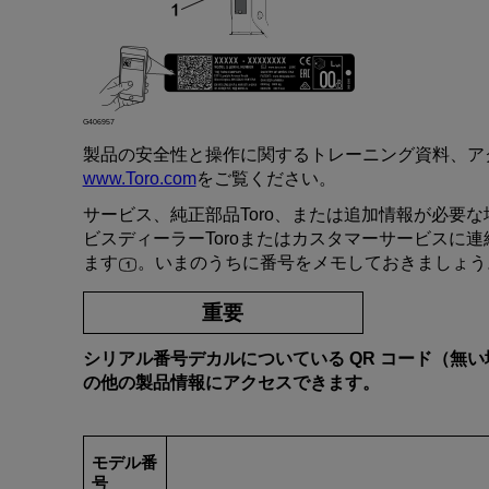
G406957
製品
の
安全性
と
操作
に
関
する
トレーニング
資料、
ア
www.Toro.com
をご
覧
ください
。
サービス
、純正部品
Toro
、
または
追加情報
が
必要
な
ビスディーラー
Toro
または
カスタマーサービス
に
連
ます
。
いまのうちに
番号
を
メモ
しておきましょう
重要
シリアル
番号
デカル
についている
QR
コード
（
無
い
の
他
の
製品情報
に
アクセス
できます
。
モデル
番
号