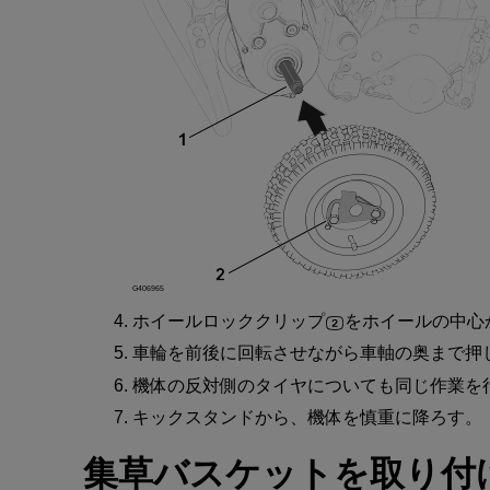
G406965
ホイールロッククリップ
を
ホイール
の
中心
車輪
を
前後
に
回転
させながら
車軸
の
奥
まで
押
機体
の
反対側
の
タイヤ
についても
同
じ
作業
を
キックスタンド
から
、機体
を
慎重
に
降
ろす
。
集草
バスケット
を
取
り
付