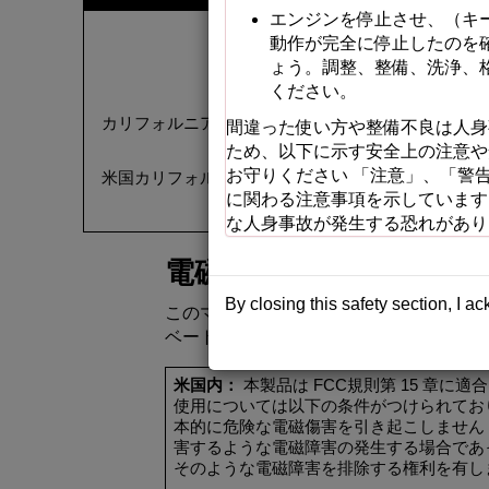
エンジン
を
停止
させ
、
（
キ
動作
が
完全
に
停止
したのを
ょう
。調整、整備、洗浄、
ください
。
カリフォルニア
州
では
、
この
製品
に
搭載
されている
間違
った
使
い
方
や
整備不良
は
人身
ため
、以下
に
示
す
安全上
の
注意
や
お
守
りください
「注意」、「警
米国
カリフォルニア
州
では
、
この
製品
を
使用
した
場
に
関
わる
注意事項
を
示
しています
な
人身事故
が
発生
する
恐
れがあり
電磁適合性認証
By closing this safety section, I a
この
マシン
に
テレマティクスデバイス
が
ベート
してください
。
米国内
：
本製品
は
FCC
規則第
15
章
に
適合
使用
については
以下
の
条件
がつけられてお
本的
に
危険
な
電磁傷害
を
引
き
起
こしません
害
するような
電磁障害
の
発生
する
場合
であ
そのような
電磁障害
を
排除
する
権利
を
有
し