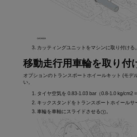
G404684
カッティングユニット
を
マシン
に
取
り
付
ける
移動走行用車輪
を
取
り
付
オプション
の
トランスポートホイールキット
(
モデ
い
。
タイヤ
空気
を
0.83-1.03 bar（0.8-1.0 kg/cm2 
キックスタンド
を
トランスポートホイールサ
車輪
を
車軸
に
スライド
させる
。