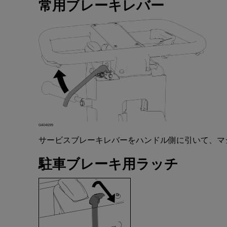
常用
ブレーキレバー
G404699
サービスブレーキレバー
を
ハンドル
側
に
引
いて
、
マ
駐車
ブレーキ
用
ラッチ