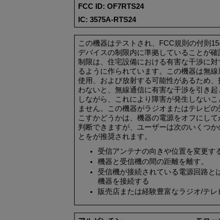
FCC ID: OF7RTS24
IC: 3575A-RTS24
この
機器
は
テスト
され
、
FCC
規則
の
付則
15
デバイス
の
制限内
に
準拠
していることが
確
制限
は
、住宅設備
における
有害
な
干渉
に
対
るように
作
られています
。
この
機器
は
無線
使用、
および
放射
する
可能性
があるため
、
わないと
、無線通信
に
有害
な
干渉
を
引
き
起
しながら
、
これにより
障害
が
発生
しないこ
ません
。
この
機器
が
ラジオ
または
テレビ
の
こすかどうかは
、機器
の
電源
を
オフ
にして
判断
できますが
、
ユーザー
は
次
のいくつか
とをが
推奨
されます
。
受信
アンテナ
の
向
きや
位置
を
変更
す
機器
と
受信機
の
間
の
距離
を
離
す
。
受信機
が
接続
されている
電源回路
と
機器
を
接続
する
販売店
または
経験豊富
な
ラジオ
/
テレ