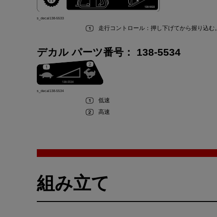
s_decal138-5533
走行
コントロール
：
押
し
下
げてから
握
り
込
む
デカル パーツ
番号
：
138-5534
s_decal138-5534
低速
高速
組
み
立
て