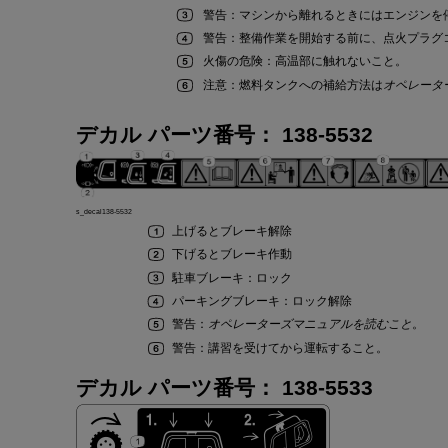
警告
：
マシン
から
離
れるときには
エンジン
を
警告
：
整備作業
を
開始
する
前
に
、点火
プラグ
火傷
の
危険
：
高温部
に
触
れないこと
。
注意
：
燃料
タンク
への
補給方法
は
オペレータ
デカル パーツ
番号
：
138-5532
s_decal138-5532
上
げると
ブレーキ
解除
下
げると
ブレーキ
作動
駐車
ブレーキ
：
ロック
パーキングブレーキ
：
ロック
解除
警告
：
オペレーターズマニュアル
を
読
むこと
。
警告
：
講習
を
受
けてから
運転
すること
。
デカル パーツ
番号
：
138-5533