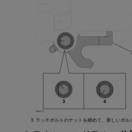
G440771
ラッチボルト
の
ナット
を
締
めて
、新
しい
ボル