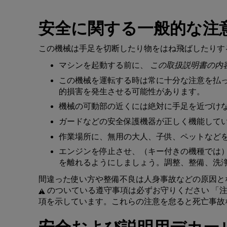
安全
に
関
する
一般的
な
注
この
機械
は
手足
を
切断
したり
物
をはね
飛
ばしたりす
マシン
を
起動
する
前
に
、
この
取扱説明書
の
内
この
機械
を
運転
する
時
は
常
に
十分
な
注意
を
払
的損害
を
発生
させる
可能性
があります
。
機械
の
可動部
の
近
くには
絶対
に
手足
を
近
づけ
ガード
などの
安全保護機器
が
正
しく
機能
して
作業場所
に
、無用
の
大人、子供、
ペット
など
エンジン
を
停止
させ
、
（
キー
付
きの
機種
では
を
離
れるようにしましょう
。調整、整備、洗
間違
った
使
い
方
や
整備不良
は
人身事故
などの
原因
と
のついている
遵守事項
は
必
ずお
守
りください
「
項
を
示
しています
。
これらの
注意
を
怠
ると
死亡事故