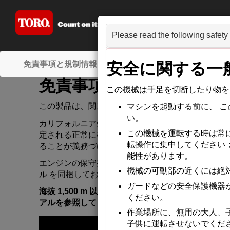
Greensmast
Please read the following safety
­免責事項と規制情報
­はじめに
­安全
­組み立
安全
に
関
する
一
免責事項
と
規制情報
この
機械
は
手足
を
切断
したり
物
を
この
製品
は
、関連
する
EU
規制
に
適合
しています
。
マシン
を
起動
する
前
に
、
こ
い
。
カリフォルニア
州
の
森林地帯
・
潅木地帯
・
草地
など
この
機械
を
運転
する
時
は
常
定
される
正常
に
機能
する
スパークアレスタ
が
装着
さ
転操作
に
集中
してください
ることが
義務
づけられており
、
これを
満
たさない
機
能性
があります
。
エンジン
の
保守整備
のため
、
および
米国環境保護局
機械
の
可動部
の
近
くには
絶
ル
を
同梱
しております
。
エンジンマニュアル
は
エン
ガード
などの
安全保護機器
海抜
1,500 m
以上
の
高地
でこの
製品
を
使用
する
場合
ください
。
アル
を
参照
してください
。
作業場所
に
、無用
の
大人、
子供
に
運転
させないでくだ