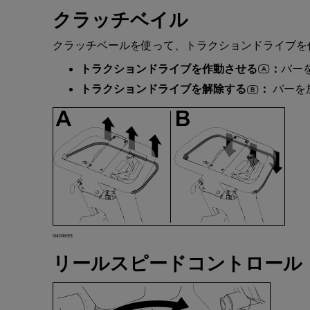
クラッチベイル
クラッチベール
を
使
って
、
トラクションドライブ
を
トラクションドライブ
を
作動
させる
：
バー
トラクションドライブ
を
解除
する
：
バー
を
G404693
リールスピードコントロール