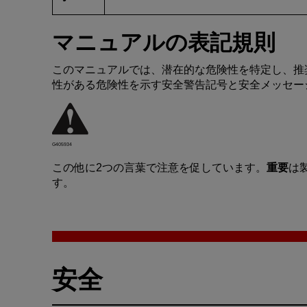
マニュアル
の
表記規則
この
マニュアル
では
、潜在的
な
危険性
を
特定
し
、推
性
がある
危険性
を
示
す
安全警告記号
と
安全
メッセー
G405934
この
他
に
2
つの
言葉
で
注意
を
促
しています
。
重要
は
す
。
安全