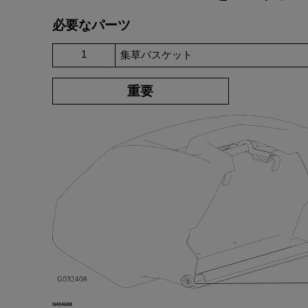
必要
な
パーツ
1
集草
バスケット
重要
G404688