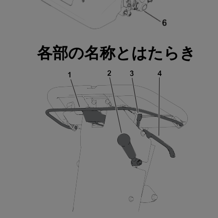
各部
の
名称
とはたらき