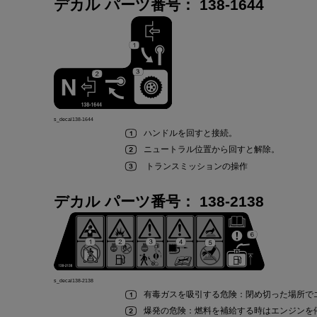
デカル パーツ
番号
：
138-1644
s_decal138-1644
ハンドル
を
回
すと
接続。
ニュートラル
位置
から
回
すと
解除。
トランスミッション
の
操作
デカル パーツ
番号
：
138-2138
s_decal138-2138
有毒
ガス
を
吸引
する
危険
：
閉
め
切
った
場所
で
爆発
の
危険
：
燃料
を
補給
する
時
は
エンジン
を