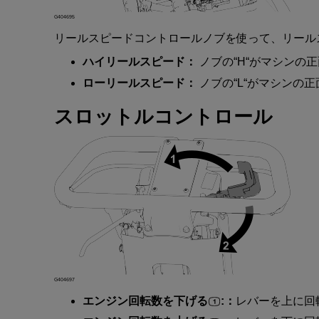
G404695
リールスピードコントロールノブ
を
使
って
、
リール
ハイリールスピード
：
ノブ
の
“
H
“
が
マシン
の
正
ローリールスピード
：
ノブ
の
“
L
“
が
マシン
の
正
スロットルコントロール
G404697
エンジン
回転数
を
下
げる
:：
レバー
を
上
に
回