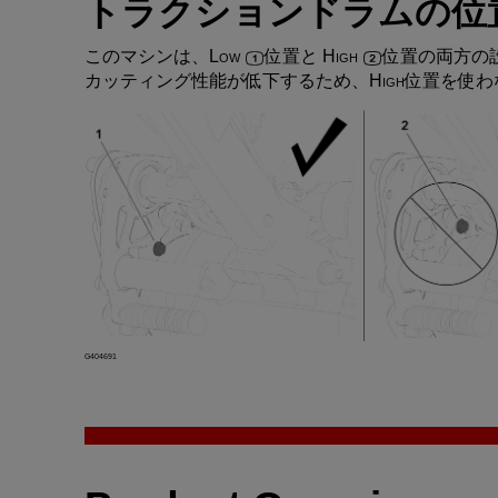
トラクションドラム
の
位
この
マシン
は
、
Low
位置
と
High
位置
の
両方
の
カッティング
性能
が
低下
するため
、
High
位置
を
使
わ
G404691