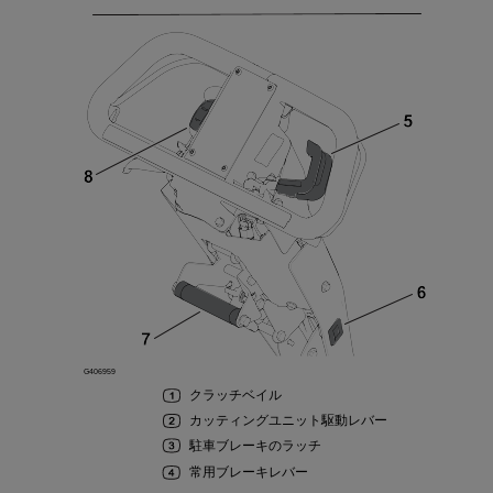
G406959
クラッチベイル
カッティングユニット
駆動
レバー
駐車
ブレーキ
の
ラッチ
常用
ブレーキレバー