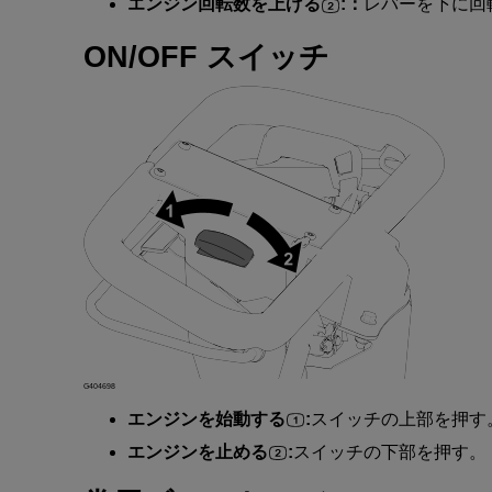
エンジン
回転数
を
上
げる
:：
レバー
を
下
に
回
ON/OFF
スイッチ
G404698
エンジン
を
始動
する
:
スイッチ
の
上部
を
押
す
エンジン
を
止
める
:
スイッチ
の
下部
を
押
す
。