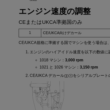
G404689
エンジン
速度
の
調整
CE
または
UKCA
準拠国
のみ
1
CE/UKCA
向
け
デカール
CE/UKCA
規格
に
準拠
する
国
で
マシン
を
使
う
場合
は
エンジン
の
ハイアイドル
速度
を
以下
の
数値
に
1018
マシン
：
3,000 rpm
1021
と
1026
マシン
：
3,150 rpm
CE/UKCA
デカール
を
シリアルプレート