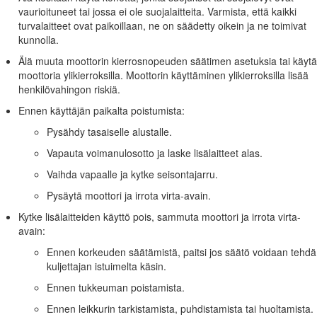
aunusta ja tankkaa laite, kun sen pyörillä on kosketus maahan. Jos se ei
vaurioituneet tai jossa ei ole suojalaitteita. Varmista, että kaikki
n polttoaineen jakelupistoolilla.
turvalaitteet ovat paikoillaan, ne on säädetty oikein ja ne toimivat
kunnolla.
a tai astian aukkoa vasten koko tankkaamisen ajan. Älä käytä polttoainep
Älä muuta moottorin kierrosnopeuden säätimen asetuksia tai käytä
le, vaihda vaatteet välittömästi.
moottoria ylikierroksilla. Moottorin käyttäminen ylikierroksilla lisää
en. Asenna säiliön korkki ja kiristä se huolellisesti.
henkilövahingon riskiä.
Ennen käyttäjän paikalta poistumista:
Pysähdy tasaiselle alustalle.
Vapauta voimanulosotto ja laske lisälaitteet alas.
Vaihda vapaalle ja kytke seisontajarru.
 joihin voi kertyä vaarallista häkäkaasua.
Pysäytä moottori ja irrota virta-avain.
ai hyvässä keinovalaistuksessa.
Kytke lisälaitteiden käyttö pois, sammuta moottori ja irrota virta-
rrä vaihde vapaalle ja kytke seisontajarru ennen kuin käynnistät moottori
avain:
estelmää. Käytä aina turvavöitä käytön aikana.
Ennen korkeuden säätämistä, paitsi jos säätö voidaan tehdä
sien lähelle tai alle. Älä milloinkaan mene heittoaukon eteen.
kuljettajan istuimelta käsin.
le. Ruohorinteillä ajettaessa on oltava erityisen varovainen. Kaatumisen 
Ennen tukkeuman poistamista.
sesti ajaessasi ylä- tai alamäkeen.
Ennen leikkurin tarkistamista, puhdistamista tai huoltamista.