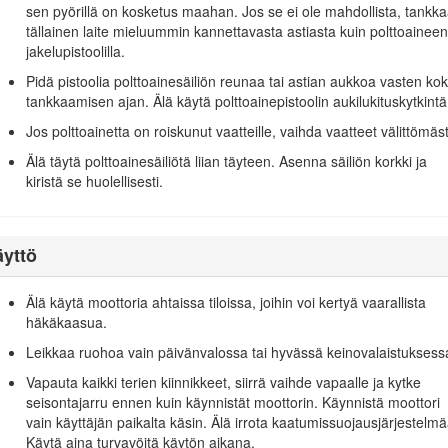
sen pyörillä on kosketus maahan. Jos se ei ole mahdollista, tankk
tällainen laite mieluummin kannettavasta astiasta kuin polttoaineen
jakelupistoolilla.
us tehtävään
Pidä pistoolia polttoainesäiliön reunaa tai astian aukkoa vasten ko
än ominaisuuksista, varsinkin kaltevuudesta
tankkaamisen ajan. Älä käytä polttoainepistoolin aukilukituskytkintä
ai kuorman jakauma.
Jos polttoainetta on roiskunut vaatteille, vaihda vaatteet välittömäst
Älä täytä polttoainesäiliötä liian täyteen. Asenna säiliön korkki ja
kiristä se huolellisesti.
yttö
kiä, pitkiä housuja, suojakypärää, suojalaseja ja kuulosuojaimia. Pitkät h
äytä laitetta avojaloin tai avoimissa sandaaleissa.
Älä käytä moottoria ahtaissa tiloissa, joihin voi kertyä vaarallista
tta on tarkoitus käyttää, ja poista kaikki esineet, jotka se voi singota.
häkäkaasua.
Leikkaa ruohoa vain päivänvalossa tai hyvässä keinovalaistuksess
isesti, että terät, terien pultit ja leikkuujärjestelmä eivät ole kuluneet
Vapauta kaikki terien kiinnikkeet, siirrä vaihde vapaalle ja kytke
 jotta tasapaino säilyy.
seisontajarru ennen kuin käynnistät moottorin. Käynnistä moottori
vain käyttäjän paikalta käsin. Älä irrota kaatumissuojausjärjestelmä
räisiä koneita, sillä yhden terän kääntäminen saattaa kääntää myös muit
Käytä aina turvavöitä käytön aikana.