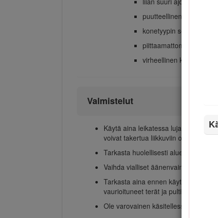
liian suuri ajonopeus
puutteellinen jarrutus
konetyypin sopimattomu
piittaamattomuus maaper
virheellinen kiinnitys t
Valmistelut
Kä
Käytä aina leikatessa lujatekoisia ken
voivat takertua liikkuviin osiin. Älä k
Tarkasta huolellisesti alue, jolla laite
Vaihda vialliset äänenvaimentimet.
Tarkasta aina ennen käyttöä silmämäärä
vaurioituneet terät ja pultit sarjoissa,
Ole varovainen käsitellessäsi monite