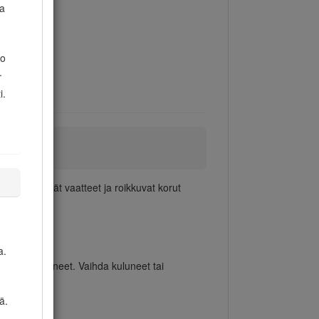
aa
ko
.
i.
iukset, löysät vaatteet ja roikkuvat korut
a.
 tai vaurioituneet. Vaihda kuluneet tai
ä.
a teriä.