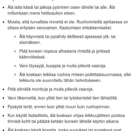
 lisälaitteita ja varusteita työn turvallinen suorittaminen edellyttää. Käyt
Älä laita käsiä tai jalkoja pyörivien osien lähelle tai alle. Älä
milloinkaan mene heittoaukon eteen.
turvakytkimet ja kilvet ovat paikoillaan ja toimivat oikein. Älä käytä konet
Muista, että turvallista rinnettä ei ole. Ruohorinteillä ajettaessa on
oltava erityisen varovainen. Kaatumisen ehkäisemiseksi:
Älä käynnistä tai pysähdy äkillisesti ajaessasi ylä- tai
tely
alamäkeen.
Pidä koneen nopeus alhaisena rinteillä ja jyrkissä
käännöksissä.
got käsittelemällä bensiiniä erittäin varovasti. Bensiini on erittäin tu
Varo töyssyjä, kuoppia ja muita piileviä vaaroja.
 muut sytytyslähteet.
Älä koskaan leikkaa ruohoa rinteen poikittaissuunnassa, elle
aa.
leikkuria ole suunniteltu tähän tarkoitukseen.
i lisää polttoainetta moottorin ollessa käynnissä.
Pidä silmällä monttuja ja muita piileviä vaaroja.
usta.
Varo liikennettä, kun ylität tien tai työskentelet tien lähistöllä.
a.
Pysäytä terät, ennen kuin ylität muun kuin ruohopinnan.
ötä tilassa, jossa on avotuli, kipinöitä tai varmistusliekki (esimerkiksi ve
Kun käytät lisälaitteita, älä koskaan ohjaa leikkuujätteen poistoa
tai kuorma-auton tai perävaunun lavalla, jossa on muovipäällyste. Aseta
ihmisiä kohti tai päästä ketään koneen lähelle käytön aikana.
Älä koskaan käytä konetta, jonka suojukset tai suojalevyt ovat