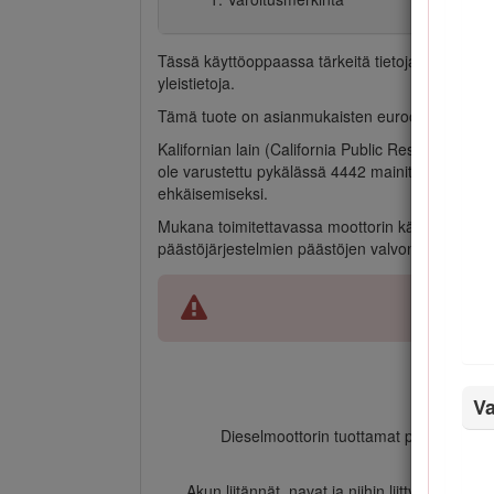
Tässä käyttöoppaassa tärkeitä tietoja korosteta
yleistietoja.
Tämä tuote on asianmukaisten eurooppalaisten d
Kalifornian lain (California Public Resource Code
ole varustettu pykälässä 4442 mainitulla hyvässä
ehkäisemiseksi.
Mukana toimitettavassa moottorin käyttöoppaass
päästöjärjestelmien päästöjen valvontasääntöihin 
Va
Dieselmoottorin tuottamat pakokaasut ja
Akun liitännät, navat ja niihin liittyvät lisäv