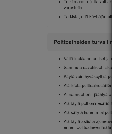
Tutki maasto, jotta voit arvioida, mitä
varusteita.
Tarkista, että käyttäjän pitokytkimet, 
Polttoaineiden turvallinen käsit
Vältä loukkaantumiset ja omaisuusvahin
Sammuta savukkeet, sikarit, piiput ja
Käytä vain hyväksyttyä polttoaineasti
Älä irrota polttoainesäiliön korkkia ta
Anna moottorin jäähtyä ennen tankka
Älä täytä polttoainesäiliötä sisätiloiss
Älä säilytä konetta tai polttoainesäili
Älä täytä astioita ajoneuvon sisällä 
ennen polttoaineen lisäämistä.