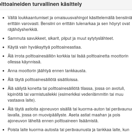
ta 5395:2013 ja ANSI-standardista B71.4-2012.
lttoaineiden turvallinen käsittely
Vältä loukkaantumiset ja omaisuusvahingot käsittelemällä bensiini
erittäin varovasti. Bensiini on erittäin tulenarkaa ja sen höyryt ovat
räjähdysherkkiä.
ali huolellisesti. Tutustu ohjauslaitteisiin, turvamerkintöihin ja laittee
Sammuta savukkeet, sikarit, piiput ja muut sytytyslähteet.
ä oppaan kieltä, omistajan on selitettävä heille sen sisältö.
Käytä vain hyväksyttyä polttoaineastiaa.
jeisiin perehtymättömien henkilöiden käyttää tai huoltaa leikkuria. Paik
Älä irrota polttoainesäiliön korkkia tai lisää polttoainetta moottorin
ollessa käynnissä.
öllä on ihmisiä (varsinkin lapsia) tai lemmikkieläimiä.
Anna moottorin jäähtyä ennen tankkausta.
hmisille tai heidän omaisuudelleen aiheutuneista vahingoista.
Älä täytä polttoainesäiliötä sisätiloissa.
Älä säilytä konetta tai polttoainesäiliötä tilassa, jossa on avotuli,
henkilöiden tulee vaatia ja saada ammattitaitoista ja käytännöllistä opa
kipinöitä tai varmistusliekki (esimerkiksi vedenlämmitin tai muu
ottaa seuraavia seikkoja:
vastaava laite).
 huolellisesti ja keskittyneesti.
Älä täytä astioita ajoneuvon sisällä tai kuorma-auton tai perävaunu
lavalla, jossa on muovipäällyste. Aseta astiat maahan ja pois
a ei saada takaisin hallintaan painamalla jarrua. Hallinnan menettämisen
ajoneuvon läheltä ennen polttoaineen lisäämistä.
Poista laite kuorma-autosta tai perävaunusta ja tankkaa laite, kun