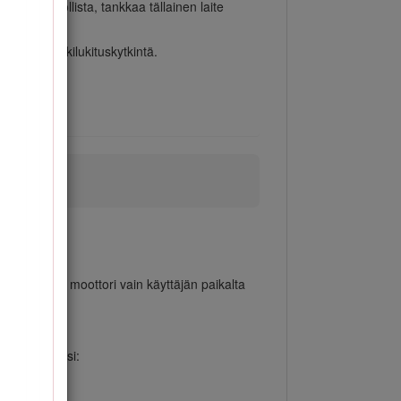
 ole mahdollista, tankkaa tällainen laite
istoolin aukilukituskytkintä.
n. Käynnistä moottori vain käyttäjän paikalta
ehkäisemiseksi: