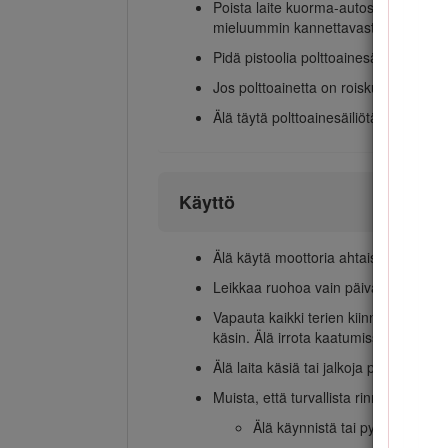
Poista laite kuorma-autosta tai peräv
mieluummin kannettavasta astiasta kui
Pidä pistoolia polttoainesäiliön reuna
Jos polttoainetta on roiskunut vaatteil
Älä täytä polttoainesäiliötä liian täyte
Käyttö
Älä käytä moottoria ahtaissa tiloissa,
Leikkaa ruohoa vain päivänvalossa t
Vapauta kaikki terien kiinnikkeet, sii
käsin. Älä irrota kaatumissuojausjärj
Älä laita käsiä tai jalkoja pyörivien o
Muista, että turvallista rinnettä ei o
Älä käynnistä tai pysähdy äkilli