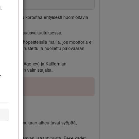
i.
Huomautus
korostaa erityisesti huomioitavia
timustenmukaisuusvakuutuksessa.
o- tai ruohopeitteisillä mailla, jos moottoria ei
suojattu, varustettu ja huollettu palovaaran
Protection Agency) ja Kalifornian
ata moottorin valmistajalta.
n
tion tietojen mukaan aiheuttavat syöpää,
.
 syöpää ja haittaavan lisääntymistä. Pese kädet,