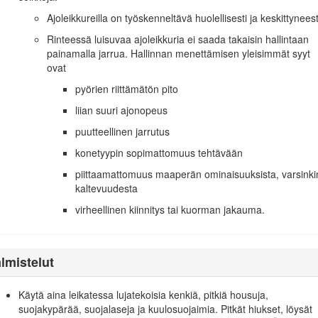
Ajoleikkureilla on työskenneltävä huolellisesti ja keskittyneest
an myös kahdella termillä.
Tärkeää
osoittaa mekaanisia erikoistietoja ja
Rinteessä luisuvaa ajoleikkuria ei saada takaisin hallintaan
painamalla jarrua. Hallinnan menettämisen yleisimmät syyt
ovat
irektiivien mukainen. Lisätietoja on erillisessä tuotekohtaisessa vaa
pyörien riittämätön pito
) pykälät 4442 ja 4443 kieltävät tämän moottorin käytön metsä-, pensaikk
 käyttökunnossa pidetyllä kipinänsammuttimella tai jos moottoria ei ole 
liian suuri ajonopeus
puutteellinen jarrutus
a on Yhdysvaltojen ympäristönsuojeluelimeen EPA:han (Environmental 
konetyypin sopimattomuus tehtävään
sekä kunnossapitoon ja takuuseen liittyviä tietoja. Käyttöoppaita voi til
piittaamattomuus maaperän ominaisuuksista, varsinki
kaltevuudesta
Vaara
virheellinen kiinnitys tai kuorman jakauma.
KALIFORNIA
Lakiesityksen 65 mukainen varoitus
lmistelut
 jotkin niiden aineosat sisältävät kemikaaleja, jotka Kalifornian osaval
synnynnäisiä epämuodostumia tai muuta lisääntymiseen liittyvää haittaa
Käytä aina leikatessa lujatekoisia kenkiä, pitkiä housuja,
suojakypärää, suojalaseja ja kuulosuojaimia. Pitkät hiukset, löysät
arusteet sisältävät lyijyä ja lyijy-yhdisteitä, joiden tiedetään aiheuttavan