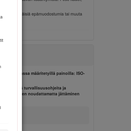
yöpää, synnynnäisiä epämuodostumia tai muuta
ta
it
n
apaino-osassa määritetyillä painoilla: ISO-
alla näitä turvallisuusohjeita ja
hjeet. Ohjeiden noudattamatta jättäminen
i