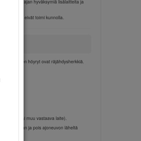
ä vain valmistajan hyväksymiä lisälaitteita ja
ta, mikäli ne eivät toimi kunnolla.
lenarkaa ja sen höyryt ovat räjähdysherkkiä.
i
denlämmitin tai muu vastaava laite).
 astiat maahan ja pois ajoneuvon läheltä