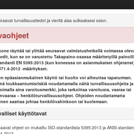
ndsmaster®-vaakatasoleikkurit 3500-D ja
raavat turvallisuustiedot ja vieritä alas sulkeaksesi osion.
vaohjeet
n yleiskatsaus
Käyttö
Kunnossapito
Varastointi
one täyttää tai ylittää seuraavat valmistushetkellä voimassa olev
rdit, kun se on varustettu Takapaino-osassa määritetyillä painoill
andardi EN 5395:2013 (kun koneessa on asianmukaiset ohjetarrat)
71.4-2012 -määritykset.
en epäasianmukainen käyttö tai huolto voi aiheuttaa tapaturman.
 tarkoitettu ammattimaiseen kaupalliseen käyttöön. Se on tarkoitettu p
ä loukkaantumisriskiä noudattamalla näitä turvallisuusohjeita ja
heralueiden ruohonleikkuuseen. Sitä ei ole tarkoitettu pensaiden leikkuu
imalla aina varoitusmerkki, joka tarkoittaa varoitusta, vaaraa tai
vaaraa – henkilöturvallisuusohjeet. Ohjeiden noudattamatta
ttämään ja huoltamaan laitetta asianmukaisesti sekä välttämään tapaturmi
inen saattaa johtaa henkilövahinkoon tai kuolemaan.
alliset käyttötavat
w.Toro.com, jos tarvitset tietoja tuotteista ja lisävarusteista, lähimmäs
aavat ohjeet on mukailtu ISO-standardista 5395:2013 ja ANSI-standard
osia tai lisätietoja, ota yhteys valtuutettuun huoltoliikkeeseen tai Toron
4-2012.