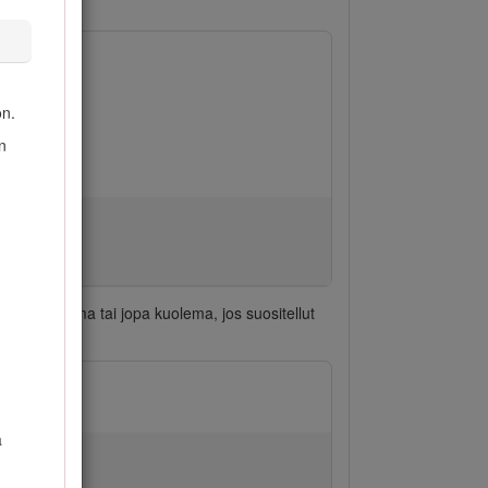
ön.
n
ava tapaturma tai jopa kuolema, jos suositellut
a