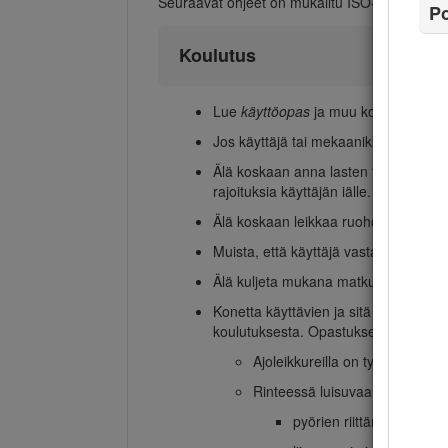
Seuraavat ohjeet on mukailtu ISO-standardis
Po
Koulutus
Lue
käyttöopas
ja muu koulutusmateria
Jos käyttäjä tai mekaanikko ei ymmärr
Älä koskaan anna lasten tai näihin oh
rajoituksia käyttäjän iälle.
Älä koskaan leikkaa ruohoa, kun lähist
Muista, että käyttäjä vastaa muille i
Älä kuljeta mukana matkustajia.
Konetta käyttävien ja sitä huoltavien 
koulutuksesta. Opastuksen tulee pain
Ajoleikkureilla on työskenneltävä
Rinteessä luisuvaa ajoleikkuri
pyörien riittämätön pito