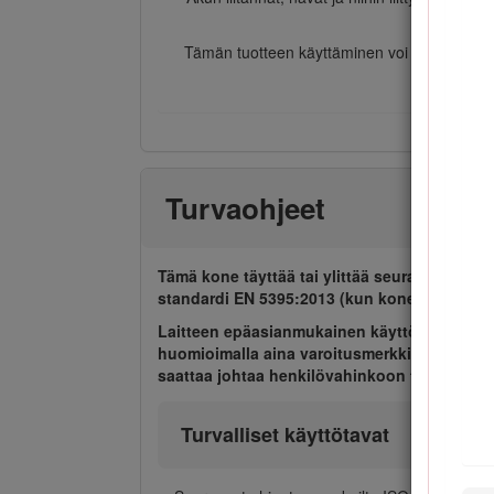
Tämän tuotteen käyttäminen voi altistaa kem
Turvaohjeet
Tämä kone täyttää tai ylittää seuraavat valm
standardi EN 5395:2013 (kun koneessa on asi
Laitteen epäasianmukainen käyttö tai huolto
huomioimalla aina varoitusmerkki, joka tarko
saattaa johtaa henkilövahinkoon tai kuolem
Turvalliset käyttötavat