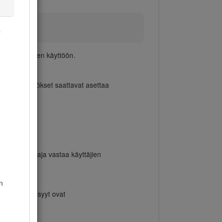
ä
n oikeaoppiseen käyttöön.
alliset säännökset saattavat asettaa
stusta. Omistaja vastaa käyttäjien
n
 yleisimmät syyt ovat