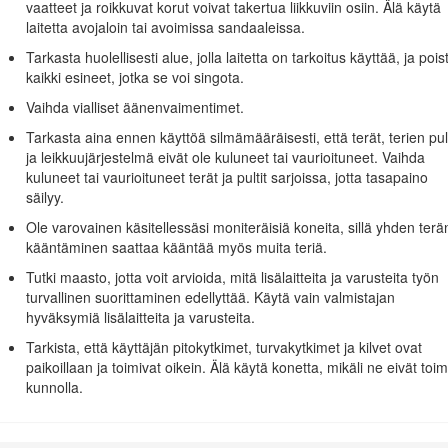
vaatteet ja roikkuvat korut voivat takertua liikkuviin osiin. Älä käytä
kun olet käsitellyt näitä osia.
laitetta avojaloin tai avoimissa sandaaleissa.
ikaaleille, jotka Kalifornian osavaltion tietojen mukaan aiheuttavat s
Tarkasta huolellisesti alue, jolla laitetta on tarkoitus käyttää, ja pois
lisääntymiseen liittyvää haittaa.
kaikki esineet, jotka se voi singota.
Vaihda vialliset äänenvaimentimet.
Tarkasta aina ennen käyttöä silmämääräisesti, että terät, terien pult
ja leikkuujärjestelmä eivät ole kuluneet tai vaurioituneet. Vaihda
kuluneet tai vaurioituneet terät ja pultit sarjoissa, jotta tasapaino
säilyy.
Ole varovainen käsitellessäsi moniteräisiä koneita, sillä yhden terä
kääntäminen saattaa kääntää myös muita teriä.
istushetkellä voimassa olevat standardit, kun se on varustettu Tak
anmukaiset ohjetarrat) ja ANSI B71.4-2012 -määritykset.
Tutki maasto, jotta voit arvioida, mitä lisälaitteita ja varusteita työn
turvallinen suorittaminen edellyttää. Käytä vain valmistajan
 voi aiheuttaa tapaturman. Vähennä loukkaantumisriskiä noudattam
hyväksymiä lisälaitteita ja varusteita.
ittaa varoitusta, vaaraa tai hengenvaaraa – henkilöturvallisuuso
aan.
Tarkista, että käyttäjän pitokytkimet, turvakytkimet ja kilvet ovat
paikoillaan ja toimivat oikein. Älä käytä konetta, mikäli ne eivät toim
kunnolla.