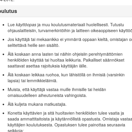
teen malli- ja sarjanumeron sijainnin. Kirjoita numerot annettuun tilaan.
oulutus
Lue
käyttöopas
ja muu koulutusmateriaali huolellisesti. Tutustu
ohjauslaitteisiin, turvamerkintöihin ja laitteen oikeaoppiseen käyttö
Jos käyttäjä tai mekaanikko ei ymmärrä oppaan kieltä, omistajan o
selitettävä heille sen sisältö.
Älä koskaan anna lasten tai näihin ohjeisiin perehtymättömien
Kuva 1
henkilöiden käyttää tai huoltaa leikkuria. Paikalliset säännökset
saattavat asettaa rajoituksia käyttäjän iälle.
Älä koskaan leikkaa ruohoa, kun lähistöllä on ihmisiä (varsinkin
lapsia) tai lemmikkieläimiä.
tä (Kuva
2
) ilmaisee vaaratilannetta, josta saattaa olla seurauksena vak
Muista, että käyttäjä vastaa muille ihmisille tai heidän
omaisuudelleen aiheutuneista vahingoista.
Älä kuljeta mukana matkustajia.
Konetta käyttävien ja sitä huoltavien henkilöiden tulee vaatia ja
saada ammattitaitoista ja käytännöllistä opastusta. Omistaja vasta
Kuva 2
käyttäjien koulutuksesta. Opastuksen tulee painottaa seuraavia
seikkoja: