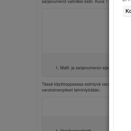
sarjanumerot valmiiksi esiin. Kuva
1
näyttää lait
K
Malli- ja sarjanumeron sijainti
Tässä käyttöoppaassa esiintyvä varoitusmerkin
varotoimenpiteet laiminlyödään.
Varoitusmerkintä