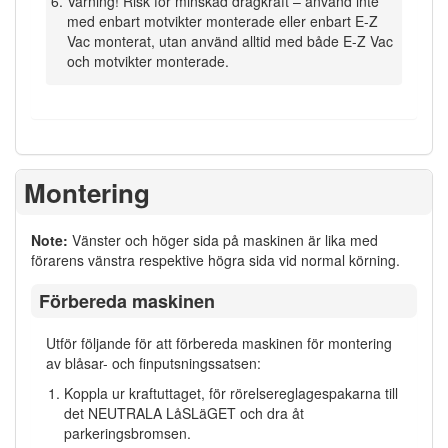
Varning! Risk för minskad dragkraft – använd inte
med enbart motvikter monterade eller enbart E-Z
Vac monterat, utan använd alltid med både E-Z Vac
och motvikter monterade.
Montering
Note:
Vänster och höger sida på maskinen är lika med
förarens vänstra respektive högra sida vid normal körning.
Förbereda maskinen
Utför följande för att förbereda maskinen för montering
av blåsar- och finputsningssatsen:
Koppla ur kraftuttaget, för rörelsereglagespakarna till
det NEUTRALA LåSLäGET och dra åt
parkeringsbromsen.