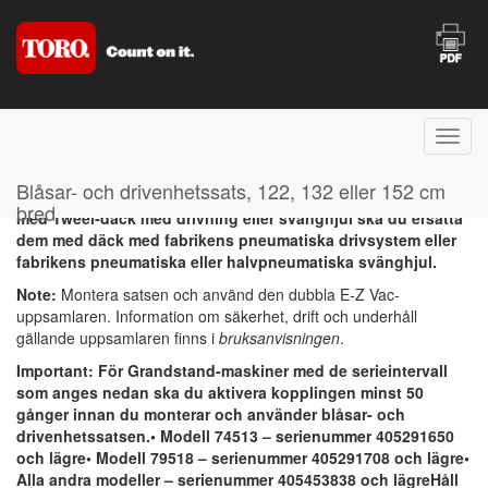
Important: Använd inte Tweel-däck med drivning eller
Blåsar- och drivenhetssats, 122, 132 eller 152 cm
svänghjul med det här redskapet. Om maskinen är utrustad
bred
med Tweel-däck med drivning eller svänghjul ska du ersätta
dem med däck med fabrikens pneumatiska drivsystem eller
fabrikens pneumatiska eller halvpneumatiska svänghjul.
Note:
Montera satsen och använd den dubbla E-Z Vac-
uppsamlaren. Information om säkerhet, drift och underhåll
gällande uppsamlaren finns i
bruksanvisningen
.
Important: För Grandstand-maskiner med de serieintervall
som anges nedan ska du aktivera kopplingen minst 50
gånger innan du monterar och använder blåsar- och
drivenhetssatsen.• Modell 74513 – serienummer 405291650
och lägre• Modell 79518 – serienummer 405291708 och lägre•
Alla andra modeller – serienummer 405453838 och lägreHåll