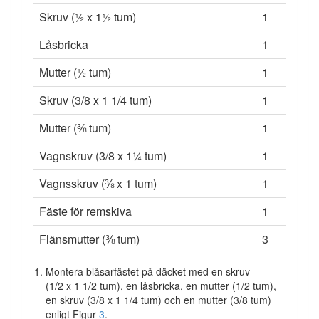
Skruv (½ x 1½ tum)
1
Låsbricka
1
Mutter (½ tum)
1
Skruv (3/8 x 1 1/4 tum)
1
Mutter (⅜ tum)
1
Vagnskruv (3/8 x 1¼ tum)
1
Vagnsskruv (⅜ x 1 tum)
1
Fäste för remskiva
1
Flänsmutter (⅜ tum)
3
Montera blåsarfästet på däcket med en skruv
(1/2 x 1 1/2 tum), en låsbricka, en mutter (1/2 tum),
en skruv (3/8 x 1 1/4 tum) och en mutter (3/8 tum)
enligt Figur
3
.