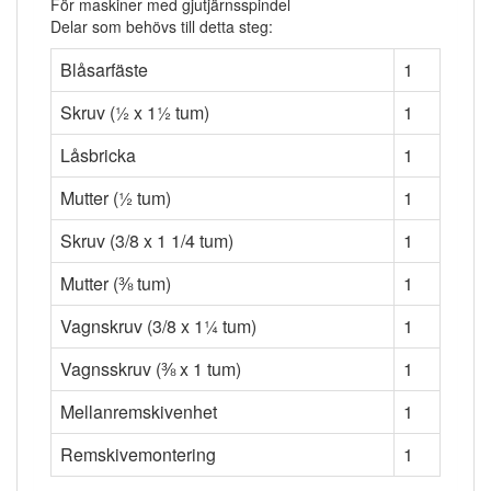
För maskiner med gjutjärnsspindel
Delar som behövs till detta steg:
Blåsarfäste
1
Skruv (½ x 1½ tum)
1
Låsbricka
1
Mutter (½ tum)
1
Skruv (3/8 x 1 1/4 tum)
1
Mutter (⅜ tum)
1
Vagnskruv (3/8 x 1¼ tum)
1
Vagnsskruv (⅜ x 1 tum)
1
Mellanremskivenhet
1
Remskivemontering
1