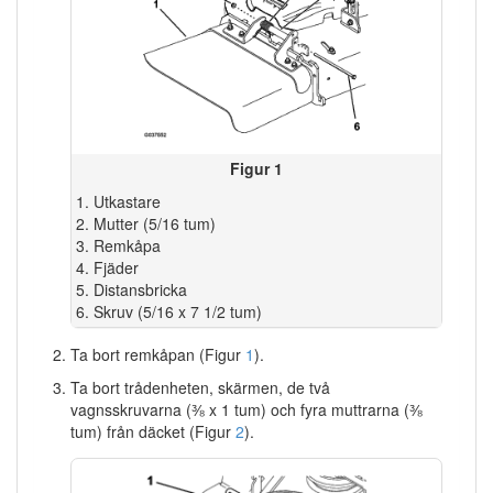
Figur 1
Utkastare
Mutter (5/16 tum)
Remkåpa
Fjäder
Distansbricka
Skruv (5/16 x 7 1/2 tum)
Ta bort remkåpan (Figur
1
).
Ta bort trådenheten, skärmen, de två
vagnsskruvarna (⅜ x 1 tum) och fyra muttrarna (⅜
tum) från däcket (Figur
2
).