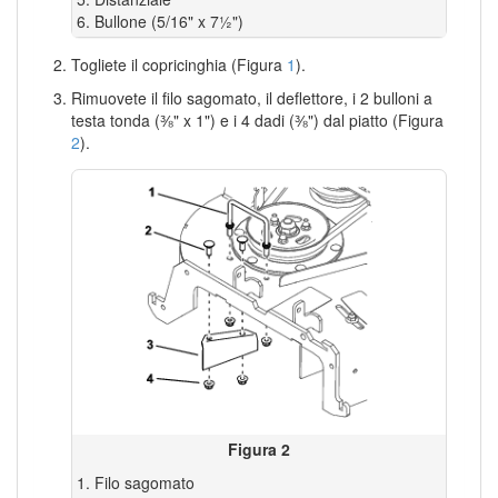
Bullone (5/16" x 7½")
Togliete il copricinghia (Figura
1
).
Rimuovete il filo sagomato, il deflettore, i 2 bulloni a
testa tonda (⅜" x 1") e i 4 dadi (⅜") dal piatto (Figura
2
).
Figura 2
Filo sagomato