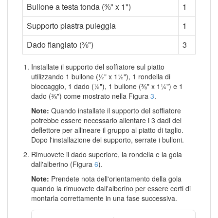
Bullone a testa tonda (⅜" x 1")
1
Supporto piastra puleggia
1
Dado flangiato (⅜")
3
Installate il supporto del soffiatore sul piatto
utilizzando 1 bullone (½" x 1½"), 1 rondella di
bloccaggio, 1 dado (½"), 1 bullone (⅜" x 1¼") e 1
dado (⅜") come mostrato nella Figura
3
.
Note:
Quando installate il supporto del soffiatore
potrebbe essere necessario allentare i 3 dadi del
deflettore per allineare il gruppo al piatto di taglio.
Dopo l'installazione del supporto, serrate i bulloni.
Rimuovete il dado superiore, la rondella e la gola
dall'alberino (Figura
6
).
Note:
Prendete nota dell'orientamento della gola
quando la rimuovete dall'alberino per essere certi di
montarla correttamente in una fase successiva.