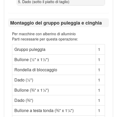
Dado (sotto il piatto di taglio)
Montaggio del gruppo puleggia e cinghia
Per macchine con alberino di alluminio
Parti necessarie per questa operazione:
Gruppo puleggia
1
Bullone (½" x 1½")
1
Rondella di bloccaggio
1
Dado (½")
1
Bullone (⅜" x 1¼")
1
Dado (⅜")
1
Bullone a testa tonda (⅜" x 1¼")
1