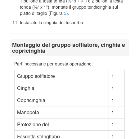
1 bullone a testa tonda (⅜" x 1¼") e 2 bulloni a testa
tonda (⅜" x 1"), montate il gruppo tendicinghia sul
piatto di taglio (Figura
5
).
Installate la cinghia del tosaerba.
Montaggio del gruppo soffiatore, cinghia e
copricinghia
Parti necessarie per questa operazione:
Gruppo soffiatore
1
Cinghia
1
Copricinghia
1
Manopola
1
Protezione del
1
Fascetta stringitubo
1