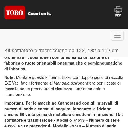
Important: Non utilizzate Tweel di trazione o orientabili con
Kit soffiatore e trasmissione da 122, 132 o 152 cm
questo attrezzo. Se la macchina è dotata di Tweel di trazione
o orientabili, sostituiteli con pneumatici di trazione di
fabbrica o ruote orientabili pneumatiche o semipneumatiche
di fabbrica.
Note:
Montate questo kit per l'utilizzo con doppio cesto di raccolta
E-Z Vac; fate riferimento al
Manuale dell'operatore
per il cesto di
raccolta per le procedure di sicurezza, funzionamento e
manutenzione.
Important: Per le macchine Grandstand con gli intervalli di
numeri di serie elencati di seguito, innestate la frizione
almeno 50 volte prima di installare e mettere in funzione il kit
soffiatore e trasmissione.• Modello 74513 – Numero di serie
405291650 e precedenti• Modello 79518 – Numero di serie