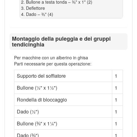
Bullone a testa tonda – ⅜" x 1" (2)
Deflettore
Dado – ⅜" (4)
Montaggio della puleggia e dei gruppi
tendicinghia
Per macchine con un alberino in ghisa
Parti necessarie per questa operazione:
Supporto del soffiatore
1
Bullone (½" x 1½")
1
Rondella di bloccaggio
1
Dado (½")
1
Bullone (⅜" x 1¼")
1
Dado (⅜")
1