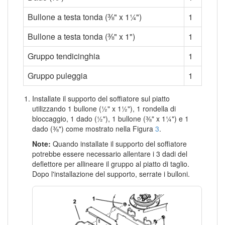
Bullone a testa tonda (⅜" x 1¼")
1
Bullone a testa tonda (⅜" x 1")
1
Gruppo tendicinghia
1
Gruppo puleggia
1
Installate il supporto del soffiatore sul piatto
utilizzando 1 bullone (½" x 1½"), 1 rondella di
bloccaggio, 1 dado (½"), 1 bullone (⅜" x 1¼") e 1
dado (⅜") come mostrato nella Figura
3
.
Note:
Quando installate il supporto del soffiatore
potrebbe essere necessario allentare i 3 dadi del
deflettore per allineare il gruppo al piatto di taglio.
Dopo l'installazione del supporto, serrate i bulloni.