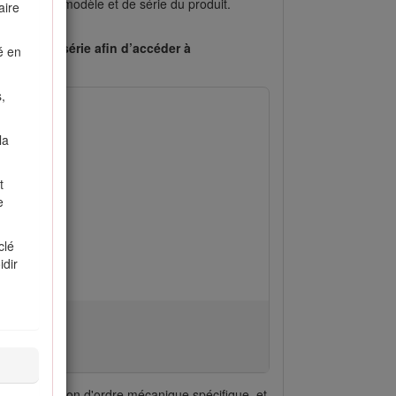
uméros de modèle et de série du produit.
aire
numéro de série afin d’accéder à
é en
,
la
t
e
clé
idir
 une information d'ordre mécanique spécifique, et