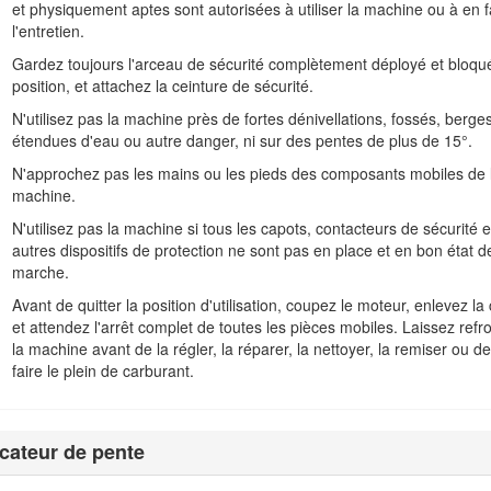
u le service client Toro agréé. La Figure
1
indique l'emplacement des n
et physiquement aptes sont autorisées à utiliser la machine ou à en f
t effet.
l'entretien.
pouvez scanner le code QR (le cas échéant) sur l’autocollant du 
Gardez toujours l'arceau de sécurité complètement déployé et bloqu
autres renseignements concernant le produit.
position, et attachez la ceinture de sécurité.
N'utilisez pas la machine près de fortes dénivellations, fossés, berges
étendues d'eau ou autre danger, ni sur des pentes de plus de 15°.
N'approchez pas les mains ou les pieds des composants mobiles de 
machine.
N'utilisez pas la machine si tous les capots, contacteurs de sécurité e
autres dispositifs de protection ne sont pas en place et en bon état d
marche.
Avant de quitter la position d'utilisation, coupez le moteur, enlevez la 
et attendez l'arrêt complet de toutes les pièces mobiles. Laissez refro
la machine avant de la régler, la réparer, la nettoyer, la remiser ou de
faire le plein de carburant.
Figure 1
et de série
icateur de pente
r des renseignements essentiels.
Important
pour attirer l'attention sur