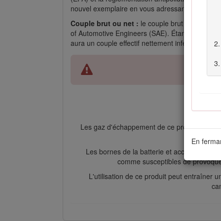
nouvel exemplaire en vous adressant au constr
Couple brut ou net :
le couple brut ou net de 
of Automotive Engineers (SAE). Étant configuré p
aura un couple effectif nettement inférieur. Re
Les gaz d'échappement de ce produit contien
En ferman
Les bornes de la batterie et accessoires 
comme susceptibles de provoquer 
L'utilisation de ce produit peut entraîne
can