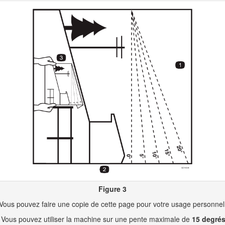
e général méritant une attention particulière.
 fois dans ce manuel et sur la machine pour identifier d'importants mess
pparaît avec la mention
Danger
,
Attention
ou
Prudence
.
il n'est pas évité,
entraînera obligatoirement
des blessures graves ou
s'il n'est pas évité,
risque d'entraîner
des blessures graves ou mortel
s'il n'est pas évité,
peut éventuellement entraîner
des blessures lé
Figure 2
Symbole de sécurité
2 ou 4443 du Code des ressources publiques de Californie si vous util
équiper le moteur d'un pare-étincelles en bon état, tel que défini dans
Figure 3
 prévenir les incendies.
Vous pouvez faire une copie de cette page pour votre usage personnel
 fourni à titre informatif concernant la réglementation de l'Agence amér
Vous pouvez utiliser la machine sur une pente maximale de
15 degré
t de Californie relative aux systèmes antipollution, à leur entretien et 