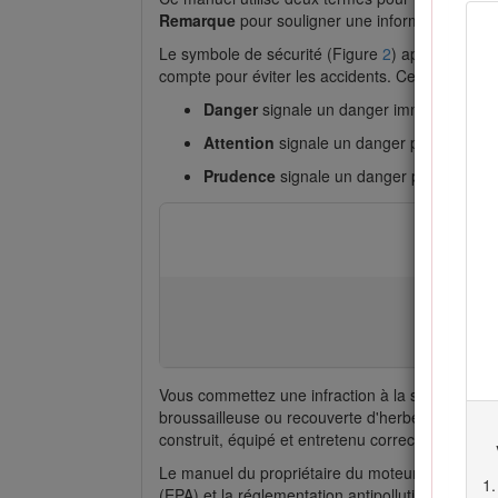
Remarque
pour souligner une information d'ordr
Le symbole de sécurité (Figure
2
) apparaît à la
compte pour éviter les accidents. Ce symbole a
Danger
signale un danger immédiat qui, s'
Attention
signale un danger potentiel qui, 
Prudence
signale un danger potentiel qui, 
Vous commettez une infraction à la section 444
broussailleuse ou recouverte d'herbe, à moins d'
construit, équipé et entretenu correctement pour
Le manuel du propriétaire du moteur ci-joint est
(EPA) et la réglementation antipollution de l'éta