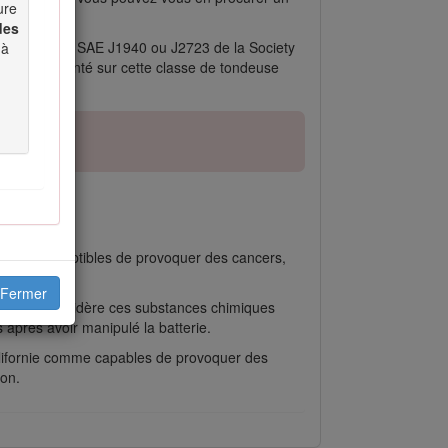
ure
des
elon la norme SAE J1940 ou J2723 de la Society
 à
 le moteur monté sur cette classe de tondeuse
.
comme susceptibles de provoquer des cancers,
Fermer
ifornie considère ces substances chimiques
après avoir manipulé la batterie.
Californie comme capables de provoquer des
ion.