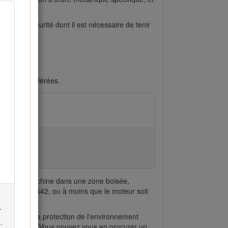
ages de sécurité dont il est nécessaire de tenir
 mortelles.
les.
gères ou modérées.
isez cette machine dans une zone boisée,
 la section 4442, ou à moins que le moteur soit
.
icaine pour la protection de l'environnement
s
.
à leur garantie. Vous pouvez vous en procurer un