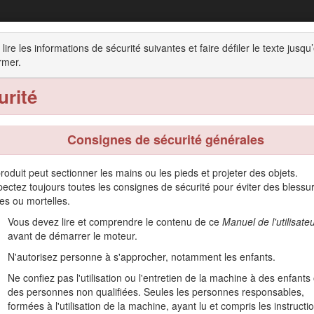
use autoportée Z Master® Professional sé
 lire les informations de sécurité suivantes et faire défiler le texte jusq
ec tablier de coupe à éjection latérale TURBO FO
rmer.
Utilisation
Entretien
Remisage
Dépistage d
urité
Consignes de sécurité générales
roduit peut sectionner les mains ou les pieds et projeter des objets.
 destinée aux professionnels et aux utilisateurs temporaires. Elle est 
ectez toujours toutes les consignes de sécurité pour éviter des blessu
t commerciaux. L'utilisation de ce produit à d'autres fins que celle p
es ou mortelles.
Vous devez lire et comprendre le contenu de ce
Manuel de l'utilisate
comment utiliser et entretenir correctement votre produit, et éviter a
avant de démarrer le moteur.
 du produit.
N'autorisez personne à s'approcher, notamment les enfants.
 de formation à la sécurité et à l'utilisation des produits, pour tou
Ne confiez pas l'utilisation ou l'entretien de la machine à des enfants
res ou pour enregistrer votre produit.
des personnes non qualifiées. Seules les personnes responsables,
ièces Toro d'origine ou des renseignements complémentaires, munisse
formées à l'utilisation de la machine, ayant lu et compris les instructi