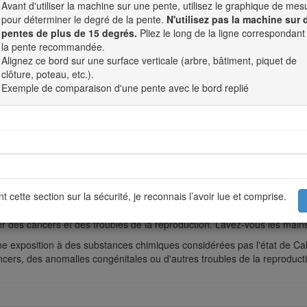
Avant d'utiliser la machine sur une pente, utilisez le graphique de mes
ucteur du moteur.
pour déterminer le degré de la pente.
N'utilisez pas la machine sur 
ce moteur a été calculé en laboratoire par le constructeur du moteur s
pentes de plus de 15 degrés.
Pliez le long de la ligne correspondant
our satisfaire aux normes de sécurité, antipollution et d'exploitation,
la pente recommandée.
portez-vous au manuel du constructeur du moteur fourni avec la machine
Alignez ce bord sur une surface verticale (arbre, bâtiment, piquet de
clôture, poteau, etc.).
Exemple de comparaison d'une pente avec le bord replié
Attention
CALIFORNIE
Proposition 65 - Avertissement
nent des substances chimiques considérées par l'état de Californie 
des malformations congénitales et autres troubles de la reproduction.
t cette section sur la sécurité, je reconnais l’avoir lue et comprise.
connexes contiennent du plomb et des composés de plomb. L'état de Cal
des cancers et des troubles de la reproduction. Lavez-vous les mains 
r une exposition à des substances chimiques considérées pas l'état de 
cers, des anomalies congénitales ou d'autres troubles de la reproduct